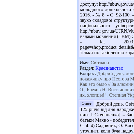
доступу: http://nbuv.gov
молодшого дошкільного ві
2016. - № 8. - С. 92-100
звуко-складової структур
національного уніве
http://nbuv.gov.ua/UJRN/v
вадами мовлення (ТВМ) : а
- К., 2003. - 
page=shop.product_detail
тільки по закінченню кар
Имя:
Світлана
Раздел:
Краєзнавство
Вопрос:
Добрий день, допо
покажчику про Нестора Мах
Как это было // За алюмин
О., Брехов Н. Восстановит
их, хлопцы!". Степная Укра
Ответ
Добрий день, Світл
125-річчя від дня народже
вип. І. Степаненко]. – З
батьки Махно - победителя 
С. 4. 4) Садовник, О. Вос
уточнити коли була надру