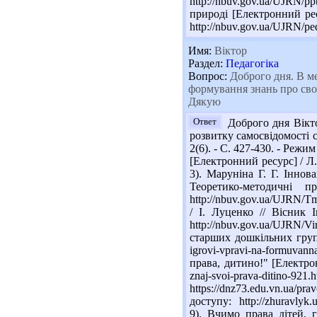
http://nbuv.gov.ua/UJRN
природі [Електронний ресу
http://nbuv.gov.ua/UJRN/p
Имя:
Віктор
Раздел:
Педагогіка
Вопрос:
Доброго дня. В мен
формування знань про свої
Дякую
Ответ
Доброго дня Вікто
розвитку самосвідомості 
2(6). - С. 427-430. - Реж
[Електронний ресурс] / Л.
3). Маруніна Г. Г. Іннов
Теоретико-методичні 
http://nbuv.gov.ua/UJRN/
/ І. Луценко // Вісник 
http://nbuv.gov.ua/UJRN/V
старших дошкільних групах 
igrovi-vpravi-na-formuvann
права, дитино!" [Електрон
znaj-svoi-prava-ditino-
https://dnz73.edu.vn.ua/p
доступу: http://zhuravlyk.u
9). Вчимо права дітей, г