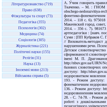
А. Учим говорить правиль
Літературознавство (719)
Ткаченко. – М. : ГНОМ и Д
Право (638)
obschego-nedorazvitiya-re
фонетико-фонематичним н
Фізкультура та спорт (73)
2014. – 118 с. 6). 9750
Педагогіка (355)
Макеевский город. совет, 
Психологія (302)
2014. – 356 с. 7). 9816
артпедагогіки : [навч. по
Медицина (74)
Суми : [ПП Кубраков С. Г.
Соціологія (305)
// Вихователь-методист 
Журналістика (221)
нарушениями речи. Психоло
Детское словотворчество 
Політичні науки (155)
сформованості словотворч
Релігія (31)
імені М. П. Драгоманов
http://nbuv.gov.ua/UJRN/
Наука (13)
базових словотворчих опер
Іноземні мови (213)
доступу: http://nbuv.g
Військова справа (5)
недорозвитком мовлення [Е
193. - Режим доступу: 
фонематичним недорозвине
136. - Режим доступу: ht
недорозвиненням мовлення 
28. - С. 74-78. - Режим 
роботі з дошкільниками
педагогічного університет