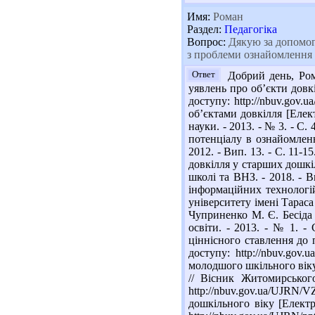
Имя:
Роман
Раздел:
Педагогіка
Вопрос:
Дякую за допомогу
з проблеми ознайомлення 
Ответ
Добрий день, Рома
уявлень про об’єкти довкі
доступу: http://nbuv.gov
об’єктами довкілля [Елек
науки. - 2013. - № 3. - С
потенціалу в ознайомлен
2012. - Вип. 13. - С. 11-
довкілля у старших дошкі
школі та ВНЗ. - 2018. - В
інформаційних технологі
університету імені Тараса
Чуприненко М. Є. Бесіда
освіти. - 2013. - № 1. -
ціннісного ставлення до 
доступу: http://nbuv.go
молодшого шкільного віку 
// Вісник Житомирського
http://nbuv.gov.ua/UJRN/
дошкільного віку [Електр