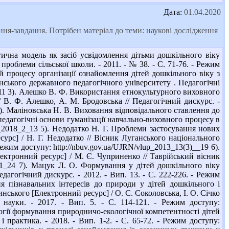
Дата:
01.04.2020
я-завдання. Потрібен матеріал до теми: наукові дослідження
чна модель як засіб усвідомлення дітьми дошкільного віку
проблеми сільської школи. - 2011. - № 38. - С. 71-76. - Режим
ей процесу організації ознайомлення дітей дошкільного віку з
янського державного педагогічного університету . Педагогічні
_3_11 3). Алешко В. Ф. Використання етнокультурного виховного
 В. Ф. Алешко, А. М. Бродовська // Педагогічний дискурс. -
 4). Маліновська Н. В. Виховання відповідального ставлення до
педагогічні основи гуманізації навчально-виховного процесу в
og_2018_2_13 5). Недодатко Н. Г. Проблеми застосування нових
рс] / Н. Г. Недодатко // Вісник Луганського національного
Режим доступу: http://nbuv.gov.ua/UJRN/vlup_2013_13(3)__19 6).
ектронний ресурс] / М. Є. Чуприненко // Таврійський вісник
13_1_24 7). Мацук Л. О. Формування у дітей дошкільного віку
агогічний дискурс. - 2012. - Вип. 13. - С. 222-226. - Режим
ня пізнавальних інтересів до природи у дітей дошкільного і
нського [Електронний ресурс] / О. С. Соколовська, І. О. Січко
 науки. - 2017. - Вип. 5. - С. 114-121. - Режим доступу:
огії формування природничо-екологічної компетентності дітей
 практика. - 2018. - Вип. 1-2. - С. 65-72. - Режим доступу: