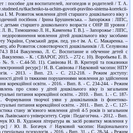
 : пособие для воспитателей, логопедов и родителей / Т. А.
med.ru/tkachenko-ta-uchim-govorit-pravilno-sistema-korrekcii-
ська І. М. Розвиток мовлення дітей старшого дошкільного віку з
дичний посібник / Ірина Брушневська. – Запоріжжя : ЛІПС,
с детьми старшего дошкольного возраста с ОНР III уровня /
 Л. В., Тимошенко Л. Н., Каменева Т. В.]. – Запорожье : ЛІПС,
о недорозвинення мовлення дітей дошкільного віку засобами
орту України, Сумський держ. пед. ун-т ім. А. С. Макаренка. –
імпу, або Розвиток словотворчості дошкільників / Л. Селуянова
7 74.3 В14 Вакуленко, Л. С. Воспитание и обучение детей с
Вакуленко. – К. : СВАРОГ, 2015. – 272 с. 10). Воробьева Е. В.
 №. 9. - C.44-50. 11). Савінова Н. В. Критерії та показники
лектронний ресурс] / Н. В. Савінова // Науковий часопис НПУ
огія. - 2013. - Вип. 23. - С. 212-218. - Режим доступу:
овності дітей із тяжкими порушеннями мовлення до здійснення
я корекційної освіти. - 2016. - Вип. 8. - С. 234-244. - Режим
уявлень про слово у дітей дошкільного віку із загальним
льні питання корекційної освіти. - 2010. - Вип. 1. - С. 187-
 А. Формування творчої уяви у дошкільників із фонетико-
льні питання корекційної освіти. - 2011. - Вип. 2. - С. 127-
стика стану зв’язного мовлення дітей 4-5 років із загальним
 Львівського університету. Серія : Педагогічна. - 2012. - Вип.
гачук Ю. В. Художня література як засіб розвитку мовлення у
урс] / Ю. В. Богачук // Науковий часопис Національного
спеціальна психологія. - 2016. - Вип. 31. - С. 28-34. - Режим