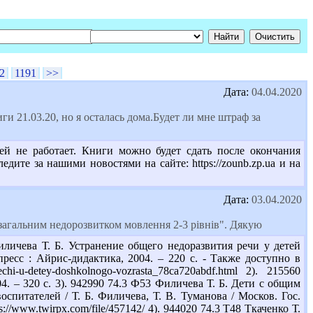
2
1191
>>
Дата:
04.04.2020
и 21.03.20, но я осталась дома.Будет ли мне штраф за
ей не работает. Книги можно будет сдать после окончания
дите за нашими новостями на сайте: https://zounb.zp.ua и на
Дата:
03.04.2020
 загальним недорозвитком мовлення 2-3 рівнів". Дякую
личева Т. Б. Устранение общего недоразвития речи у детей
пресс : Айрис-дидактика, 2004. – 220 с. - Также доступно в
-rechi-u-detey-doshkolnogo-vozrasta_78ca720abdf.html 2). 215560
4. – 320 с. 3). 942990 74.3 Ф53 Филичева Т. Б. Дети с общим
спитателей / Т. Б. Филичева, Т. В. Туманова / Москов. Гос.
://www.twirpx.com/file/457142/ 4). 944020 74.3 Т48 Ткаченко Т.