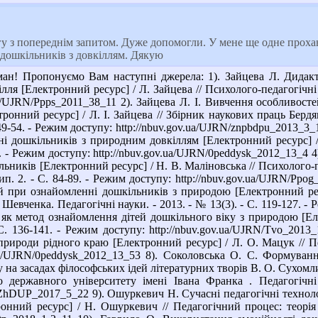
 з попереднім запитом. Дуже допомогли. У мене ще одне проханн
дошкільників з довкіллям. Дякую
н! Пропонуємо Вам наступні джерела: 1). Зайцева Л. Дидакти
лля [Електронний ресурс] / Л. Зайцева // Психолого-педагогічні 
.ua/UJRN/Ppps_2011_38_11 2). Зайцева Л. І. Вивчення особливост
тронний ресурс] / Л. І. Зайцева // Збірник наукових праць Берд
. 49-54. - Режим доступу: http://nbuv.gov.ua/UJRN/znpbdpu_2013
ні дошкільників з природним довкіллям [Електронний ресурс] /
15. - Режим доступу: http://nbuv.gov.ua/UJRN/0peddysk_2012_13_4
льників [Електронний ресурс] / Н. В. Маліновська // Психолого-
ип. 2. - С. 84-89. - Режим доступу: http://nbuv.gov.ua/UJRN/Pp
й при ознайомленні дошкільників з природою [Електронний ресу
 Шевченка. Педагогічні науки. - 2013. - № 13(3). - С. 119-127. - 
 як метод ознайомлення дітей дошкільного віку з природою [Ел
 С. 136-141. - Режим доступу: http://nbuv.gov.ua/UJRN/Tvo_20
природи рідного краю [Електронний ресурс] / Л. О. Мацук // Пед
v.ua/UJRN/0peddysk_2012_13_53 8). Соколовська О. С. Формуван
на засадах філософських ідей літературних творів В. О. Сухомли
 державного університету імені Івана Франка . Педагогічні
VZhDUP_2017_5_22 9). Ошуркевич Н. Сучасні педагогічні технол
онний ресурс] / Н. Ошуркевич // Педагогічний процес: теорія і