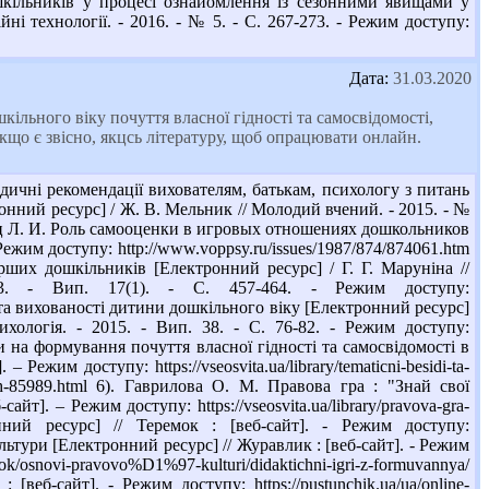
ошкільників у процесі ознайомлення із сезонними явищами у
йні технології. - 2016. - № 5. - С. 267-273. - Режим доступу:
Дата:
31.03.2020
кільного віку почуття власної гідності та самосвідомості,
якщо є звісно, якцсь літературу, щоб опрацювати онлайн.
ичні рекомендації вихователям, батькам, психологу з питань
онний ресурс] / Ж. В. Мельник // Молодий вчений. - 2015. - №
анец Л. И. Роль самооценки в игровых отношениях дошкольников
ежим доступу: http://www.voppsy.ru/issues/1987/874/874061.htm
рших дошкільників [Електронний ресурс] / Г. Г. Маруніна //
013. - Вип. 17(1). - С. 457-464. - Режим доступу:
та вихованості дитини дошкільного віку [Електронний ресурс]
ихологія. - 2015. - Вип. 38. - С. 76-82. - Режим доступу:
ви на формування почуття власної гідності та самосвідомості в
ежим доступу: https://vseosvita.ua/library/tematicni-besidi-ta-
-grupah-85989.html 6). Гаврилова О. М. Правова гра : "Знай свої
т]. – Режим доступу: https://vseosvita.ua/library/pravova-gra-
ронний ресурс] // Теремок : [веб-сайт]. - Режим доступу:
ультури [Електронний ресурс] // Журавлик : [веб-сайт]. - Режим
vitok/osnovi-pravovo%D1%97-kulturi/didaktichni-igri-z-formuvannya/
еб-сайт]. - Режим доступу: https://pustunchik.ua/ua/online-