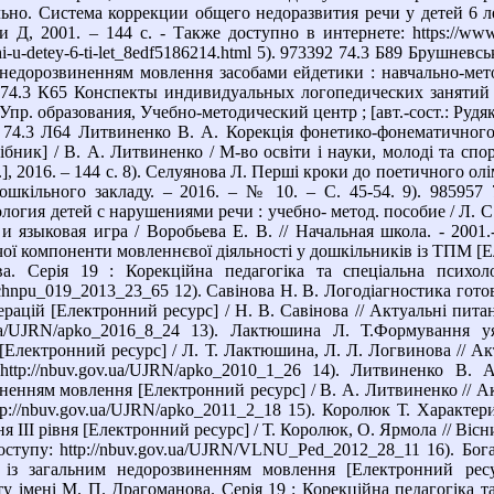
но. Система коррекции общего недоразвития речи у детей 6 лет
, 2001. – 144 с. - Также доступно в интернете: https://www.stud
chi-u-detey-6-ti-let_8edf5186214.html 5). 973392 74.3 Б89 Брушнев
едорозвиненням мовлення засобами ейдетики : навчально-мето
18 74.3 К65 Конспекты индивидуальных логопедических занятий 
Упр. образования, Учебно-методический центр ; [авт.-сост.: Рудяк
73 74.3 Л64 Литвиненко В. А. Корекція фонетико-фонематичног
сібник] / В. А. Литвиненко / М-во освіти і науки, молоді та сп
], 2016. – 144 с. 8). Селуянова Л. Перші кроки до поетичного ол
дошкільного закладу. – 2016. – № 10. – С. 45-54. 9). 98595
гия детей с нарушениями речи : учебно- метод. пособие / Л. С. 
и языковая игра / Воробьева Е. В. // Начальная школа. - 2001.-
ої компоненти мовленнєвої діяльності у дошкільників із ТПМ [Е
а. Серія 19 : Корекційна педагогіка та спеціальна психол
Nchnpu_019_2013_23_65 12). Савінова Н. В. Логодіагностика гот
ацій [Електронний ресурс] / Н. В. Савінова // Актуальні питанн
ov.ua/UJRN/apko_2016_8_24 13). Лактюшина Л. Т.Формування 
лектронний ресурс] / Л. Т. Лактюшина, Л. Л. Логвинова // Актуа
http://nbuv.gov.ua/UJRN/apko_2010_1_26 14). Литвиненко В.
нням мовлення [Електронний ресурс] / В. А. Литвиненко // Актуа
tp://nbuv.gov.ua/UJRN/apko_2011_2_18 15). Королюк Т. Характери
III рівня [Електронний ресурс] / Т. Королюк, О. Ярмола // Вісник
доступу: http://nbuv.gov.ua/UJRN/VLNU_Ped_2012_28_11 16). Бо
 із загальним недорозвиненням мовлення [Електронний рес
у імені М. П. Драгоманова. Серія 19 : Корекційна педагогіка та 