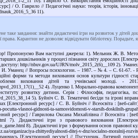
/pptp_2018_1-2_11 10). Гаврило О. Використання емоційності д
рс] / О. Гаврило // Педагогічні науки: теорія, історія, інноваці
ednauk_2016_5_36 11).
е таке завдання: знайти дидактичні ігри на розвиток у дітей дош
 права. Карантин не дозволяє відвідувати бібліотеку. Порадьте, 
р! Пропонуємо Вам наступні джерела: 1). Мельник Ж. В. Метод
старших дошкільників у процесі пізнання світу дорослих [Електр
им доступу: http://nbuv.gov.ua/UJRN/molv_2015_2(6)__109 2). Ум
 И. Уманец // Вопросы психологии. – 1987. – № 4. – С. 61-67. - Р
аційні форми та методи виховання основ культури гідності ста
проблеми виховання дітей та учнівської молоді. - 2
Tmpvd_2013_17(1)__52 4). Луценко І. Морально-правова компонен
Інституту розвитку дитини. Серія : Філософія, педагогіка, пс
ird_2015_38_14 5). Буйніч С. В. Тематичні бесіди та ігрові впра
[Електронний ресурс] / С. В. Буйніч // Всеосвіта : [веб-сайт]. – Р
a-pocutta-vlasnoi-gidnosti-ta-samosvidomosti-v-starsih-doskilnih
ний ресурс] / Гаврилова Оксана Михайлівна // Всеосвіта : [веб-сай
921.html 7). Дидактичні ігри з правового виховання [Елект
ravo_game.html 8). Дидактичні ігри з формування основ правової к
z.ua/organizaciya-zhittyediyalnosti-ditej-v-dnz/socialno-moralnij-roz
раючись [Електронний ресурс] // Пустунчик. Дитячий портал : [в