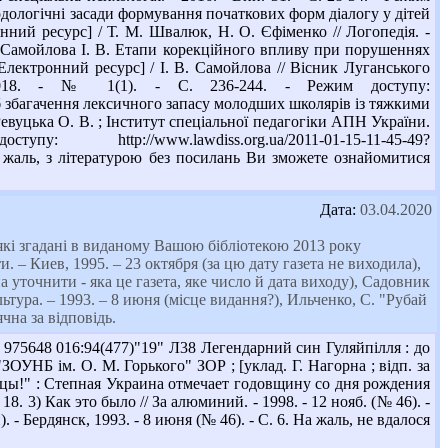
дологічні засади формування початкових форм діалогу у дітей
нний ресурс] / Т. М. Швалюк, Н. О. Єфіменко // Логопедія. -
8). Самойлова І. В. Етапи корекційного впливу при порушеннях
[Електронний ресурс] / І. В. Самойлова // Вісник Луганського
- 2018. - № 1(1). - С. 236-244. - Режим доступу:
сіб збагачення лексичного запасу молодших школярів із тяжкими
Ревуцька О. В. ; Інститут спеціальної педагогіки АПН України.
awdiss.org.ua/2011-01-15-11-45-49?
На жаль, з літературою без посилань Ви зможете ознайомитися
Дата:
03.04.2020
(які згадані в виданому Вашою бібліотекою 2013 року
– Киев, 1995. – 23 октября (за цю дату газета не виходила),
а уточнити - яка це газета, яке число й дата виходу), Садовник
ьтура. – 1993. – 8 июня (місце видання?), Ильченко, С. "Рубай
чна за відповідь.
) 975648 016:94(477)"19" Л38 Легендарний син Гуляйпілля : до
ОУНБ ім. О. М. Горького" ЗОР ; [уклад. Г. Нагорна ; відп. за
лопцы!" : Степная Украина отмечает годовщину со дня рождения
18. 3) Как это было // За алюминий. - 1998. - 12 нояб. (№ 46). -
 Бердянск, 1993. - 8 июня (№ 46). - С. 6. На жаль, не вдалося