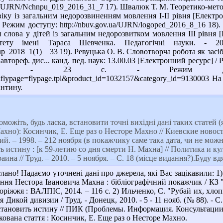
.ua/UJRN/Nchnpu_019_2016_31_7 17). Швалюк Т. М. Теоретико-мето
ку із загальним недорозвиненням мовлення І-ІІ рівня [Електро
. - Режим доступу: http://nbuv.gov.ua/UJRN/logoped_2016_8_16 1
и слова у дітей із загальним недорозвитком мовлення III рівня 
рситету імені Тараса Шевченка. Педагогічні науки. 
lup_2018_1(1)__33 19). Ревуцька О. В. Словотворча робота як за
втореф. дис... канд. пед. наук: 13.00.03 [Електронний ресурс] / 
23 с. - Режим доступу: http://www.l
s&flypage=flypage.tpl&product_id=1032157&category_id=9130003 
антину.
можіть, будь ласка, встановити точні вихідні дані таких статей 
но): Косинчик, Е. Еще раз о Несторе Махно // Киевские новости. 
ий. – 1998. – 212 ноября (в покажчику саме така дата, чи не можн
ь истину : [к 59-летию со дня смерти Н. Махна] // Политика и кул
ина // Труд. – 2010. – 5 ноября. – С. 18 (місце видання?).Буду вдя
ано! Надаємо уточнені дані про джерела, які Вас зацікавили: 1
ння Нестора Івановича Махна : бібліографічний покажчик / КЗ "З
апоріжжя : ВАЛПІС, 2014. – 116 с. 2) Ильченко, С. "Рубай их, х
Дикой дивизии / Труд. - Донецк, 2010. - 5 - 11 нояб. (№ 88). - С. 
становить истину // ПИК (Проблемы. Информация. Консультации). -
кована стаття : Косинчик, Е. Еще раз о Несторе Махно.