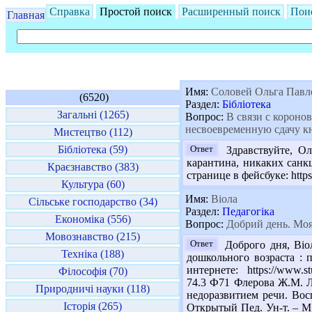
Справка
Простой поиск
Расширенный поиск
Пои
Главная
Имя:
Соловей Ольга Павл
(6520)
Раздел:
Бібліотека
Загальні (1265)
Вопрос:
В связи с коронов
несвоевременную сдачу к
Мистецтво (112)
Бібліотека (59)
Ответ
Здравствуйте, Ол
карантина, никаких санкц
Краєзнавство (383)
странице в фейсбуке: http
Культура (60)
Имя:
Віола
Сільське господарство (34)
Раздел:
Педагогіка
Економіка (556)
Вопрос:
Добрий день. Моя 
Мовознавство (215)
Ответ
Доброго дня, Віол
Техніка (188)
дошкольного возраста : п
интернете: https://www.stu
Філософія (70)
74.3 Ф71 Флерова Ж.М. Ло
Природничі науки (118)
недоразвитием речи. Восп
Історія (265)
Открытый Пед. Ун-т. – М. 