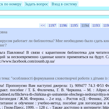
ск по номеру
Задать вопрос
Вход в систему
<<
1197
1196
1195
1194
1193
119
овна
ирусом работает ли библиотека? Мне необходимо было сдать книг
ниг?
ьга Павловна! В связи с карантином библиотека для читател
ий за несвоевременно сданные книги применяться на будут. Сле
s://www.facebook.com/zounb.zp.ua/
тема: "особливості формування словотворчої роботи з дітьми із
а! Пропонуємо Вам наступні джерела: 1). 909477 74.3 Ф53 Фи
ракт. пособие / Т. Б. Филичева, Г. В. Чиркина. – М. : Айрис-
dmed.ru/filicheva-tb-chirkina-gv-ustranenie-obschego-nedorazvitiya
гопедия / Ж.М. Флерова. – 2-е изд. – Ростов н/Д : Феникс, 200
итание и обучение : учебно-метод. пособие для логопедов и во
: Гном-Пресс, 1999. – 128 с. - Также доступно в интернете: https