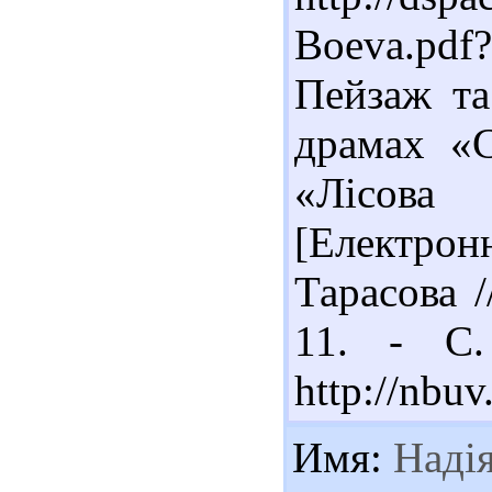
Boeva.pdf
Пейзаж та
драмах «С
«Лісова
[Електрон
Тарасова /
11. - С.
http://nbu
Имя:
Наді