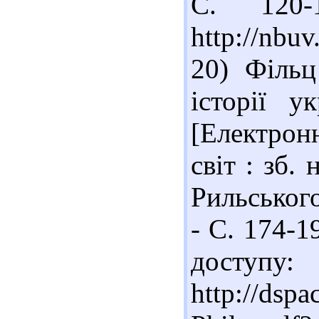
С. 120-
http://nbu
20) Філь
історії у
[Електрон
світ : зб.
Рильського
- С. 174-1
доступу:
http://dsp