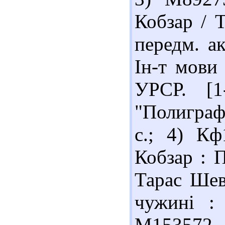
Кобзар / Т
передм. а
Ін-т мови 
УРСР. [1
"Полиграфк
с.; 4) К
Кобзар : 
Тарас Шев
чужині : 
М153572