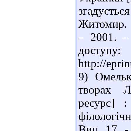
згадуєть
Житомир. 
– 2001. –
доступу:
http://epri
9) Омельк
творах Л
ресурс] :
філологічн
Вип. 17. -