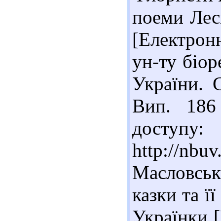
поеми Лес
[Електронн
ун-ту біор
України. С
Вип. 186
доступу:
http://nb
Масловськ
казки та ї
Українки [