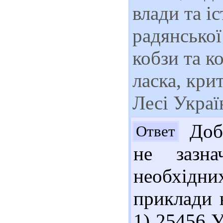
влади та і
радянської
кобзи та к
ласка, крит
Лесі Украї
Добр
Ответ
не зазна
необхід
приклади 
1) 25456 