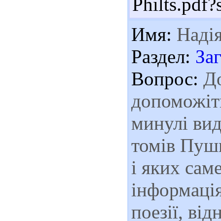
Philts.pdf
Имя:
Наді
Раздел:
За
Вопрос:
До
допоможіть
минулі ви
томів Пушк
і яких сам
інформація
поезії, ві