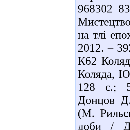
968302 83
Мистецтво
на тлі епо
2012. – 39
К62 Коляд
Коляда, Ю.
128 c.; 
Донцов Д.
(М. Рильс
доби / Д