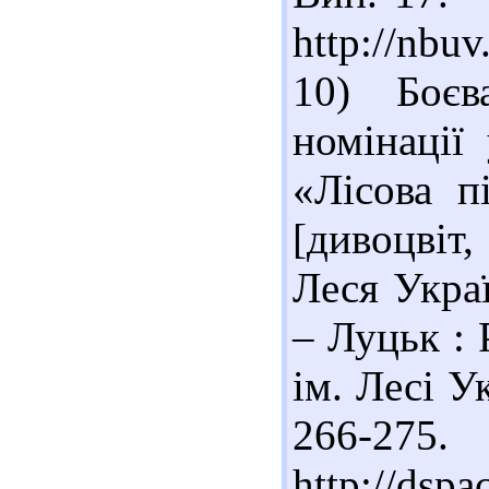
http://nbu
10) Боєв
номінації
«Лісова п
[дивоцвіт,
Леся Украї
– Луцьк :
ім. Лесі Ук
266-27
http://dsp