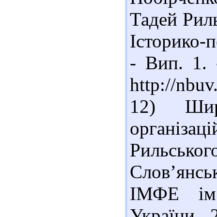
Тадей Риль
Історико-п
- Вип. 1.
http://nbu
12) Шир
організа
Рильсько
Слов’янськ
ІМФЕ ім
України, 