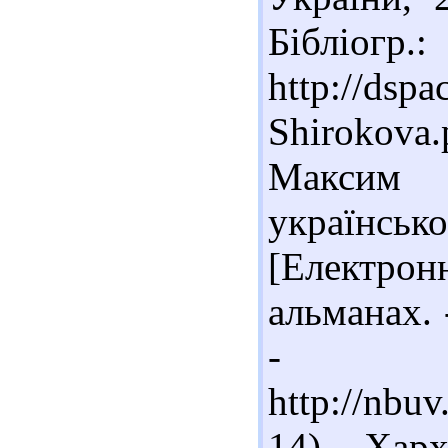
Бібліогр.
http://dsp
Shirokova
Максим 
українс
[Електрон
альманах. 
- Ре
http://nbu
14) Хар