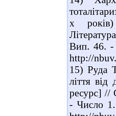
тоталітари
х років)
Література
Вип. 46. -
http://nbu
15) Руда 
ліття від
ресурс] //
- Число 1.