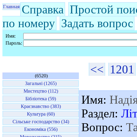
Справка
Простой пои
Главная
по номеру
Задать вопрос
Имя:
Пароль:
<<
1201
(6520)
Загальні (1265)
Мистецтво (112)
Имя:
Наді
Бібліотека (59)
Краєзнавство (383)
Раздел:
Лі
Культура (60)
Сільське господарство (34)
Вопрос:
Та
Економіка (556)
Мовознавство (215)