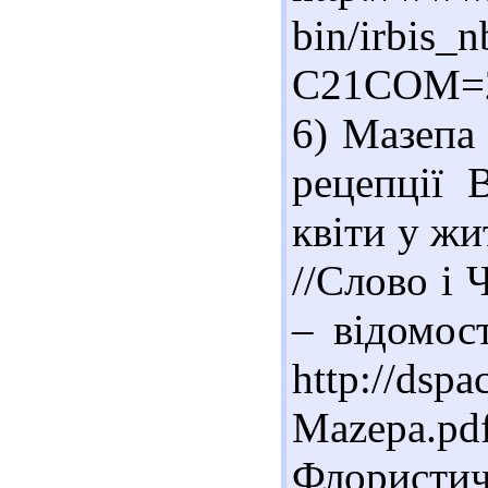
bin/irbis_n
C21COM=2
6) Мазепа
рецепції 
квіти у жи
//Слово і 
– відомост
http://dsp
Mazepa.pdf
Флористи