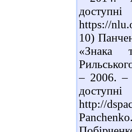
доступн
https://nl
10) Панчен
«Знака т
Рильського
– 2006. –
доступн
http://dsp
Panchen
Побірчен