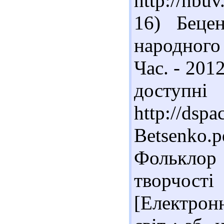
http://nb
16) Беце
народного
Час. - 2012
доступн
http://dsp
Betsenko.p
Фолькло
творчос
[Електрон