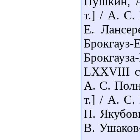
Пушкин, А
т.] / А. С
Е. Лансер
Брокгауз
Брокгауза-
LXXVIII с
А. С. Полн
т.] / А. С
П. Якубови
В. Ушаков