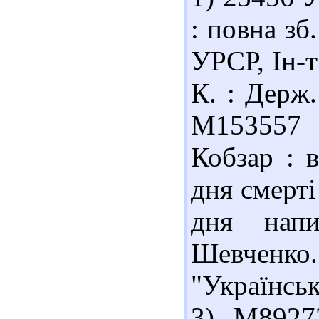
: повна зб
УРСР, Ін-т
К. : Держ.
М153557
Кобзар : в
дня смерті
дня напи
Шевченко.
"Українськ
3) М8927