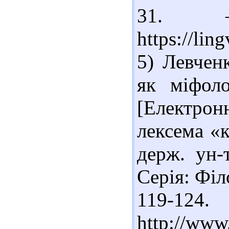
31. –
https://lin
5) Левчен
як міфоло
[Електрон
лексема «к
держ. ун-
Серія: Філ
119-12
http://www.