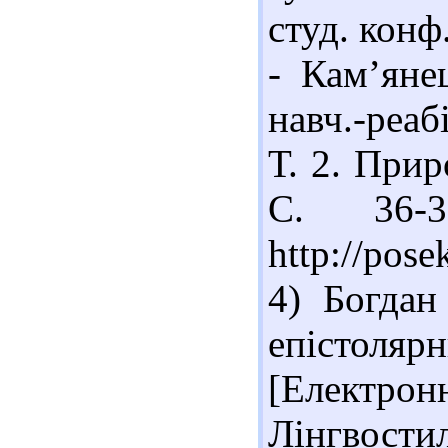
студ. конф.
- Кам’яне
навч.-реаб
Т. 2. Прир
С. 36-
http://pos
4) Богдан
епістоля
[Елек
Лінгвостил