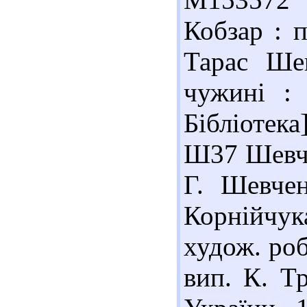
Кобзар : 
Тарас Шев
чужині : 
Бібліотека
Ш37 Шевчен
Г. Шевчен
Корнійчука
худож. роб
вип. К. Т