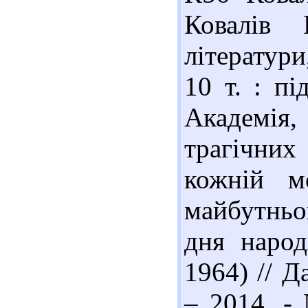
Ковалів 
літератури
10 т. : пі
Академія, 
трагічних
кожній м
майбутньог
дня народ
1964) // Да
– 2014. -