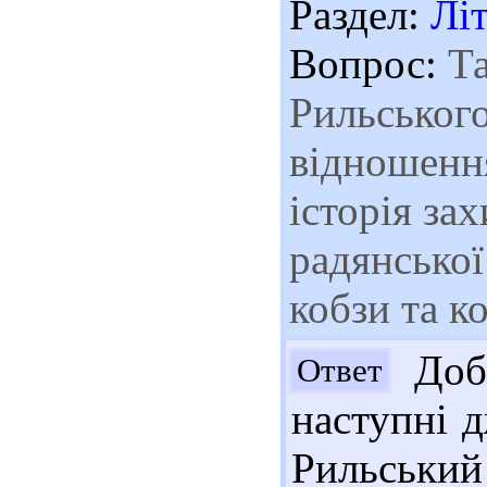
Раздел:
Лі
Вопрос:
Та
Рильського
відношення
історія за
радянської
кобзи та к
Добр
Ответ
наступні д
Рильськ