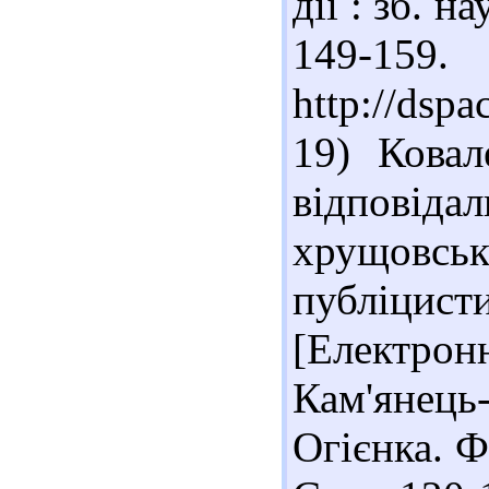
дії : зб. н
149-15
http://dsp
19) Ковал
відповіда
хрущовсь
публіци
[Електро
Кам'янець
Огієнка. Фі