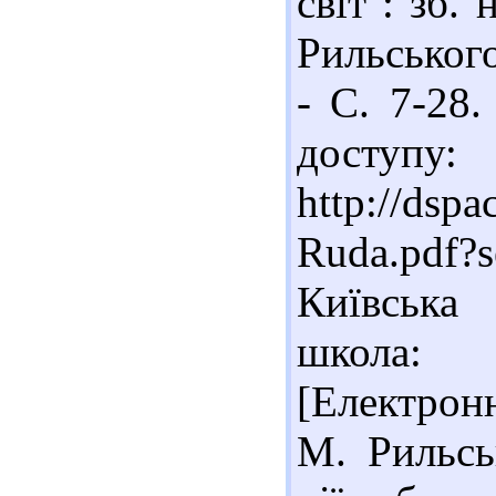
світ : зб.
Рильського
- С. 7-28.
доступу:
http://dsp
Ruda.pdf
Київська 
школа: 
[Електронн
М. Рильськ