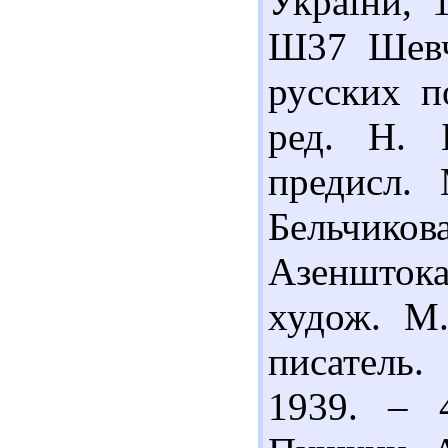
України, 
Ш37 Шевче
русских п
ред. Н. 
предисл. 
Бельчиков
Азенштока
худож. М.
писатель.
1939. – 