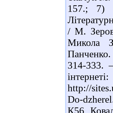
157.; 7)
Літератур
/ М. Зеро
Микола З
Панченко. 
314-333. 
інтернеті:
http://site
Do-dzhere
К56 Кова