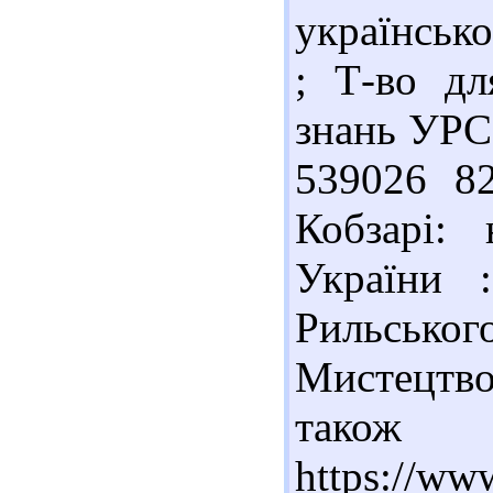
українськ
; Т-во дл
знань УРСР.
539026 82
Кобзарі: 
України 
Рильсько
Мистецтво
також д
https://ww