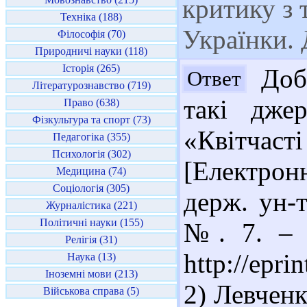
критику з т
Техніка (188)
Українки.
Філософія (70)
Природничі науки (118)
Історія (265)
Добр
Ответ
Літературознавство (719)
такі дже
Право (638)
Фізкультура та спорт (73)
«Квітчас
Педагогіка (355)
Психологія (302)
[Електрон
Медицина (74)
Соціологія (305)
держ. ун-т
Журналістика (221)
Політичні науки (155)
№. 7. – 
Релігія (31)
http://epri
Наука (13)
Іноземні мови (213)
2) Левченк
Військова справа (5)