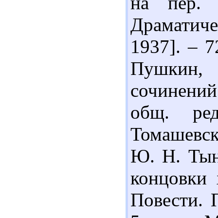
на пер. 
Драматиче
1937]. – 7
Пушкин,
сочинений 
общ. ре
Томашевско
Ю. Н. Тыня
концовки 
Повести. 