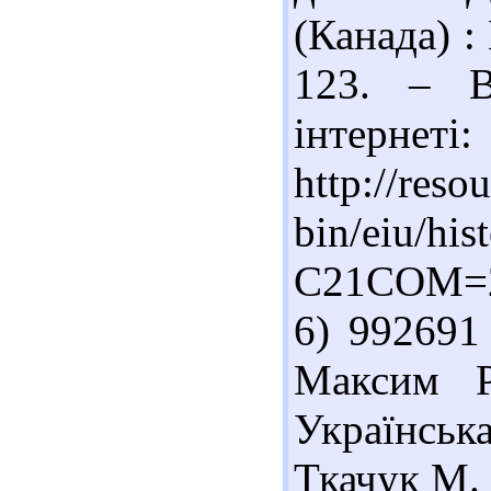
(Канада) :
123. – В
інтернеті:
http://resou
bin/eiu/his
C21COM=2
6) 992691
Максим Р
Українськ
Ткачук М. 