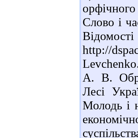
орфічного 
Слово і ча
Відомості
http://dsp
Levchenko
А. В. Обр
Лесі Укра
Молодь і 
економічн
суспільств