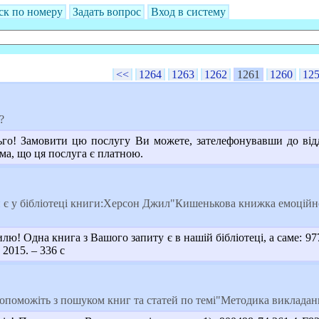
ск по номеру
Задать вопрос
Вход в систему
<<
1264
1263
1262
1261
1260
12
?
о! Замовити цю послугу Ви можете, зателефонувавши до відділ
а, що ця послуга є платною.
 є у бібліотеці книги:Херсон Джил"Кишенькова книжка емоційно
ю! Одна книга з Вашого запиту є в нашій бібліотеці, а саме: 97
2015. – 336 с
поможіть з пошуком книг та статей по темі"Методика викладанн