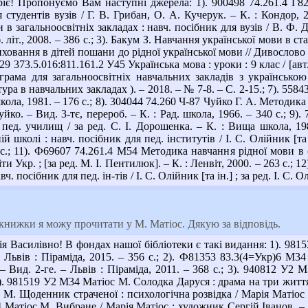
є! Пропонуємо Вам наступні джерела: 1). 900498 74.261.4 Г82
 студентів вузів / Г. В. Грибан, О. А. Кучерук. – К. : Кондор,
в загальноосвітніх закладах : навч. посібник для вузів / В. Ф. Д
б. літ., 2008. – 386 с.; 3). Бакум З. Навчання української мови в с
Виховання в дітей пошани до рідної української мови // Дивослово 
29 373.5.016:811.161.2 У45 Українська мова : уроки : 9 клас / [авт.
ограма для загальноосвітніх навчальних закладів з українсько
ура в навчальних закладах ). – 2018. – № 7-8. – С. 2-15.; 7). 55
 школа, 1981. – 176 с.; 8). 304044 74.260 Ч-87 Чуйко Г. А. Методи
уйко. – Вид. 3-тє, перероб. – К. : Рад. школа, 1966. – 340 с.; 9
 пед. училищ / за ред. С. І. Дорошенка. – К. : Вища школа, 1
й школі : навч. посібник для пед. інститутів / І. С. Олійник [та ін
с.; 11). Ф69607 74.261.4 М54 Методика навчання рідної мови в
іти Укр. ; [за ред. М. І. Пентилюк]. – К. : Ленвіт, 2000. – 263 с.
авч. посібник для пед. ін-тів / І. С. Олійник [та ін.] ; за ред. І. С.
книжки я можу прочитати у М. Матіос. Дякую за відповідь.
я Василівно! В фондах нашої бібліотеки є такі видання: 1). 98
– Львів : Піраміда, 2015. – 356 с.; 2). Ф81353 83.3(4=Укр)6 М3
 Вид. 2-ге. – Львів : Піраміда, 2011. – 368 с.; 3). 940812 У2 М
4). 981519 У2 М34 Матіос М. Солодка Даруся : драма на три життя /
М. Щоденник страченої : психологічна розвідка / Марія Матіос ; х
 Матіос М. Вибране / Марія Матіос ; художник Сергій Іванов. – 