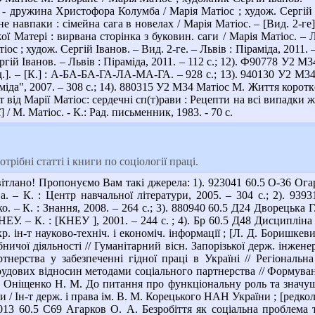
 дружина Христофора Колумба / Марія Матіос ; худож. Сергій Іва
 навпаки : сімейна сага в новелах / Марія Матіос. – [Вид. 2-ге
 Матері : вирвана сторінка з буковин. саги / Марія Матіос. – Л
тіос ; худож. Сергій Іванов. – Вид. 2-ге. – Львів : Піраміда, 2011
ергій Іванов. – Львів : Піраміда, 2011. – 112 с.; 12). Ф90778 У2 
ид.]. – [К.] : А-БА-БА-ГА-ЛА-МА-ГА. – 928 с.; 13). 940130 У2 М34
іда", 2007. – 308 с.; 14). 880315 У2 М34 Матіос М. Життя коротке /
ід Марії Матіос: сердечні сп(т)рави : Рецепти на всі випадки житт
ї] / М. Матіос. - К.: Рад. письменник, 1983. - 70 с.
рібні статті і книги по соціології праці.
тлано! Пропонуємо Вам такі джерела: 1). 923041 60.5 О-36 Огаре
. – К. : Центр навчальної літератури, 2005. – 304 с.; 2). 9393
. – К. : Знання, 2008. – 264 с.; 3). 880940 60.5 Д24 Дворецька Г
НЕУ. – К. : [КНЕУ ], 2001. – 244 с. ; 4). Бр 60.5 Д48 Дисципліна
р. ін-т науково-техніч. і економіч. інформації ; [Л. Д. Боришкевич
ничої діяльності // Гуманітарний вісн. Запорізької держ. інженер
тнерства у забезпеченні гідної праці в Україні // Регіональн
удових відносин методами соціального партнерства // Формування
 Оніщенко Н. М. До питання про функціональну роль та значущіст
 / Ін-т держ. і права ім. В. М. Корецького НАН України ; [редкол.: 
5013 60.5 С69 Агарков О. А. Безробіття як соціальна проблема т