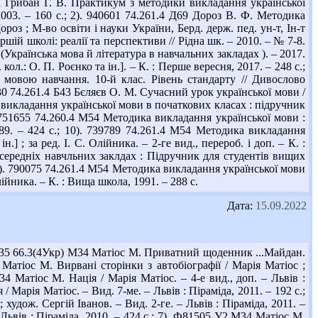
 Грибан Г. В. Практикум з методики викладання української
 2003. – 160 с.; 2). 940601 74.261.4 Д69 Дороз В. Ф. Методика
ороз ; М-во освіти і науки України, Берд. держ. пед. ун-т, Ін-т
таршій школі: реалії та перспективи // Рідна шк. – 2010. – № 7-8.
(Українська мова й література в навчальних закладах ). – 2017.
 кол.: О. П. Роєнко та ін.]. – К. : Перше вересня, 2017. – 248 с.;
ю мовою навчання. 10-й клас. Рівень стандарту // Дивослово
8430 74.261.4 Б43 Бєляєв О. М. Сучасний урок української мови /
ка викладання української мови в початкових класах : підручник
). 751655 74.260.4 М54 Методика викладання української мови :
989. – 424 с.; 10). 739789 74.261.4 М54 Методика викладання
.] ; за ред. І. С. Олійника. – 2-ге вид., перероб. і доп. – К. :
 середніх навчльних заклдах : Підручник для студентів вищих
; 12). 790075 74.261.4 М54 Методика викладання української мови
 Олійника. – К. : Вища школа, 1991. – 288 с.
Дата:
15.09.2022
1535 66.3(4Укр) М34 Матіос М. Приватний щоденник ...Майдан.
4 Матіос М. Вирвані сторінки з автобіографії / Марія Матіос ;
34 Матіос М. Нація / Марія Матіос. – 4-е вид., доп. – Львів :
 Марія Матіос. – Вид. 7-ме. – Львів : Піраміда, 2011. – 192 с.;
удож. Сергій Іванов. – Вид. 2-ге. – Львів : Піраміда, 2011. –
Львів : Піраміда, 2010. – 424 с.; 7). Ф81505 У2 М34 Матіос М.