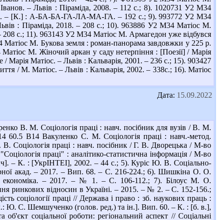
нов. – Львів : Піраміда, 2008. – 112 с.; 8). 1020731 У2 М34
]. – [К.] : А-БА-БА-ГА-ЛА-МА-ГА. – 192 с.; 9). 993772 У2 М34
ьвів : Піраміда, 2018. – 208 с.; 10). 963886 У2 М34 Матіос М.
. – 208 с.; 11). 963143 У2 М34 Матіос М. Армагедон уже відбувся
М34 Матіос М. Букова земля : роман-панорама завдовжки у 225 р.
 Матіос М. Жіночий аркан у саду нетерпіння : [Поезії] / Марія
 Марія Матіос. – Львів : Кальварія, 2001. – 236 с.; 15). 903427
я / М. Матіос. – Львів : Кальварія, 2002. – 338с.; 16). Матіос
Дата:
15.09.2022
нко В. М. Соціологія праці : навч. посібник для вузів / В. М.
14 60.5 В14 Вакуленко С. М. Соціологія праці : навч.-метод.
. В. Соціологія праці : навч. посібник / Г. В. Дворецька / М-во
 "Соціологія праці" : аналітико-статистична інформація / М-во
]. – К. : [УкрІНТЕІ], 2002. – 44 c.; 5). Куріс Ю. В. Соціально-
ної акад. – 2017. – Вип. 68. – С. 216-224.; 6). Шишкіна О. О.
а економіка. – 2017. – № 1. – С. 106-112.; 7). Білоус М. О.
 ринкових відносин в Україні. – 2015. – № 2. – С. 152-156.;
ь соціології праці // Держава і право : зб. наукових праць :
Ю. С. Шемшученко (голов. ред.) та ін.]. Вип. 60. – К. : [б. в.],
а об'єкт соціальної роботи: регіональний аспект // Соціальні