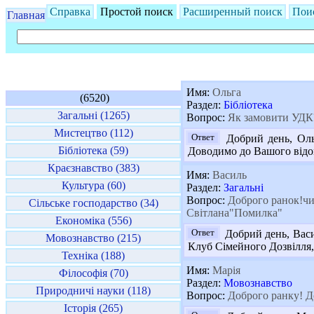
Справка
Простой поиск
Расширенный поиск
Пои
Главная
Имя:
Ольга
(6520)
Раздел:
Бібліотека
Загальні (1265)
Вопрос:
Як замовити УДК
Мистецтво (112)
Ответ
Добрий день, Ольг
Бібліотека (59)
Доводимо до Вашого відом
Краєзнавство (383)
Имя:
Василь
Культура (60)
Раздел:
Загальні
Вопрос:
Доброго ранок!чи
Сільське господарство (34)
Світлана"Помилка"
Економіка (556)
Ответ
Добрий день, Васил
Мовознавство (215)
Клуб Сімейного Дозвілля, 
Техніка (188)
Имя:
Марія
Філософія (70)
Раздел:
Мовознавство
Природничі науки (118)
Вопрос:
Доброго ранку! До
Історія (265)