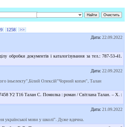
59
1258
>>
Дата:
22.09.2022
у обробки документів і каталогізування за тел.: 787-53-41.
Дата:
22.09.2022
го іньелекту",Білий Олексій"Чорний копач", Талан
7458 У2 Т16 Талан С. Помилка : роман / Світлана Талан. – Х. :
Дата:
21.09.2022
я української мови у школі". Дуже вдячна.