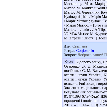
Москалиця. Мама Маріца -
Матіос М. Майже ніколи не
Матіос М. Черевички Божої
Кулінарні фіґлі / Марія Ма
/ Марія Матіос ; худож. С
/ Марія Матіос. – [5-те в
Матіос. – Львів : ЛА"Пірам
У2 М34 Матіос М. Фуршет в
М. З трави і листя : [Поезі
Имя:
Світлана
Раздел:
Соціологія
Вопрос:
Доброго ранку! Пот
Ответ
Доброго ранку, Сві
Огаренко, Ж. Д. Малахова
посібник / С. М. Вакуленко
освіти і науки України, К
освіти і науки України, Ук
психологічні засади вироб
Значення соціального пар
Регулювання соціально-тр
8). 971393 67.9(4Укр) Д36
юридичні і політичні науки
2013. – С. 14-20.; 9). 97