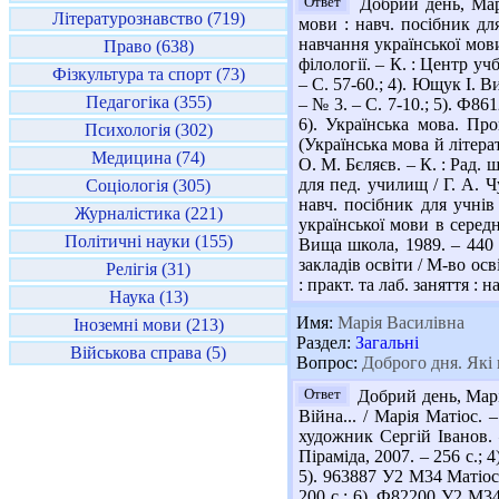
Ответ
Добрий день, Марі
Літературознавство (719)
мови : навч. посібник для
навчання української мови 
Право (638)
філології. – К. : Центр уч
Фізкультура та спорт (73)
– С. 57-60.; 4). Ющук І. 
Педагогіка (355)
– № 3. – С. 7-10.; 5). Ф861
6). Українська мова. Пр
Психологія (302)
(Українська мова й літерат
Медицина (74)
О. М. Бєляєв. – К. : Рад.
для пед. училищ / Г. А. Ч
Соціологія (305)
навч. посібник для учнів
Журналістика (221)
української мови в середні
Політичні науки (155)
Вища школа, 1989. – 440 
закладів освіти / М-во осв
Релігія (31)
: практ. та лаб. заняття : н
Наука (13)
Имя:
Марія Василівна
Іноземні мови (213)
Раздел:
Загальні
Військова справа (5)
Вопрос:
Доброго дня. Які 
Ответ
Добрий день, Марі
Війна... / Марія Матіос. 
художник Сергій Іванов. –
Піраміда, 2007. – 256 с.; 
5). 963887 У2 М34 Матіос 
200 с.; 6). Ф82200 У2 М34