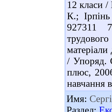
12 класи /
К.; Ірпінь
927311 7
трудово
матеріали 
/ Упоряд. 
плюс, 200
навчання в
Имя:
Серг
Раздел:
Ек