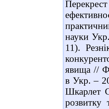
Перекрест
ефектив
практични
науки Укр.
11). Резн
конкурен
явища // 
в Укр. – 2
Шкарлет С
розвитку 