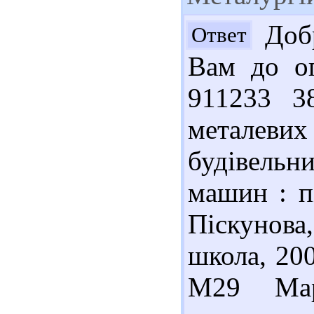
Добр
Ответ
Вам до оп
911233 38
металеви
будівельн
машин : пі
Піскунова
школа, 200
М29 Мар