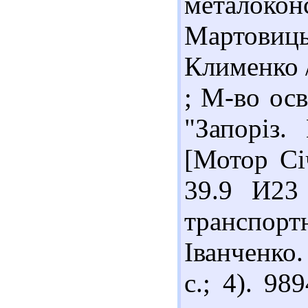
металок
Мартовиц
Клименко /
; М-во осв
"Запоріз.
[Мотор Січ
39.9 И23
транспорт
Іванченко.
с.; 4). 9