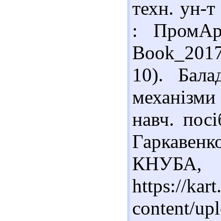
техн. ун-т
: ПромАр
Book_2017
10). Бала
механізм
навч. посі
Гаркавенк
КНУБА, 
https://kar
content/up