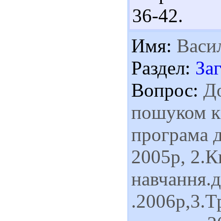
36-42.
Имя:
Васи
Раздел:
За
Вопрос:
До
пошуком кн
програма д
2005р, 2.К
навчання.д
.2006р,3.Т