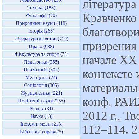
література 
Техніка (188)
Кравченко
Філософія (70)
Природничі науки (118)
благотвор
Історія (265)
Літературознавство (719)
призрения 
Право (638)
Фізкультура та спорт (73)
начале ХХ
Педагогіка (355)
Психологія (302)
контексте 
Медицина (74)
материалы
Соціологія (305)
Журналістика (221)
конф. РАИ
Політичні науки (155)
Релігія (31)
2012 г., Тв
Наука (13)
Іноземні мови (213)
112–114. 2
Військова справа (5)