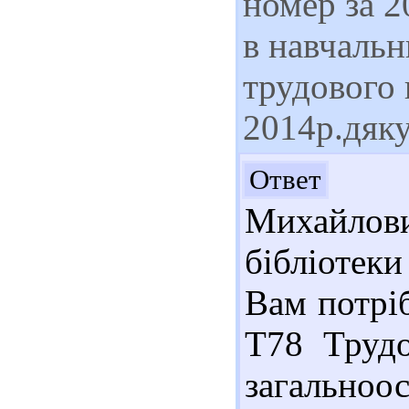
номер за 2
в навчаль
трудового 
2014р.дяк
До
Ответ
Михайло
бібліотеки
Вам потріб
Т78 Трудо
загальноос