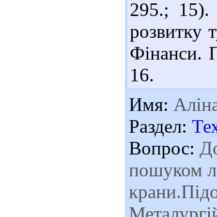
295.; 15)
розвитку т
Фінанси. П
16.
Имя:
Алін
Раздел:
Те
Вопрос:
До
пошуком лі
крани.Підо
Металургі