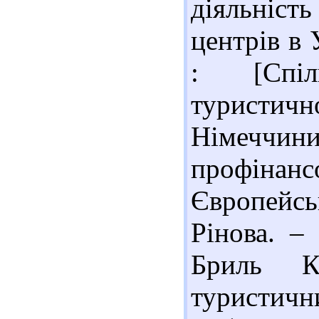
діяльніст
центрів в 
: [Спіл
туристи
Німечч
профінан
Європейс
Рінова. – 
Бриль К
туристич