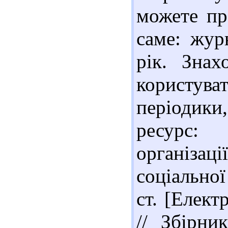
можете пр
саме: жур
рік. Знах
користу
періодики
ресурс:
організац
соціально
ст. [Елек
// Збірни