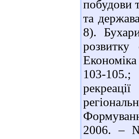
побудови т
та держава
8). Бухар
розвитку 
Економіка 
103-105.
рекреаці
регіональ
Формуванн
2006. – №