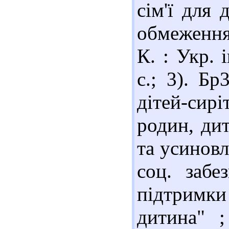
сім'ї для 
обмеженням
К. : Укр. 
с.; 3). Б
дітей-сир
родин, ди
та усиновл
соц. забе
підтримки
дитина" ;