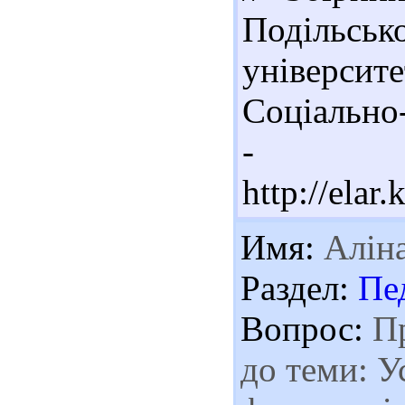
Поділь
університе
Соціально-
-
http://ela
Имя:
Алін
Раздел:
Пе
Вопрос:
Пр
до теми: У