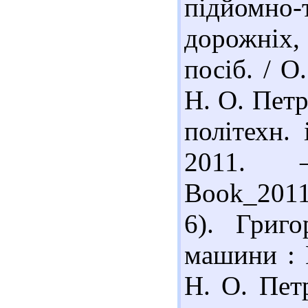
підйомно-
дорожніх,
посіб. / О
Н. О. Петр
політехн.
2011.
Book_2011_
6). Григ
машини : Н
Н. О. Пет