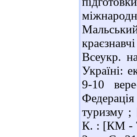
підготов
міжнародн
Мальський
краєзнавч
Всеукр. н
Україні: е
9-10 вер
Федераці
туризму ; 
К. : [КМ - 