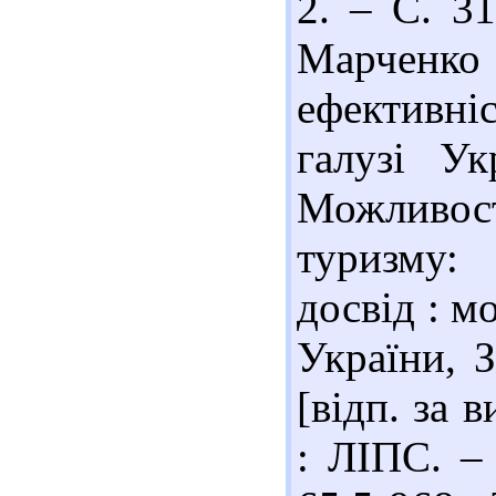
2. – С. 3
Марченко 
ефективн
галузі У
Можливос
туризму:
досвід : м
України, З
[відп. за 
: ЛІПС. – 