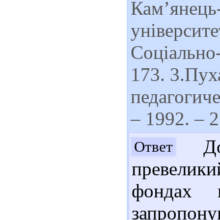
Кам’янець
університе
Соціально-
173. 3.Пух
педагогиче
– 1992. – 
Доб
Ответ
превелик
фондах н
запропону