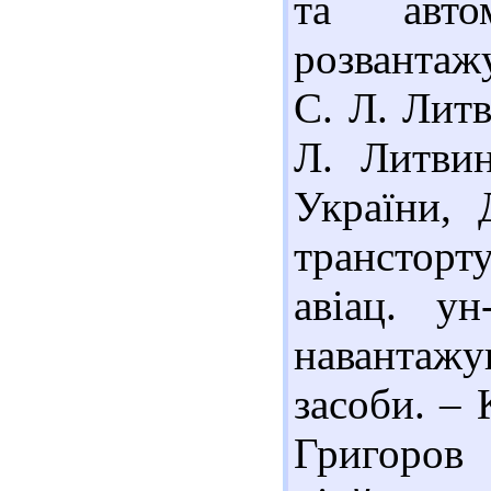
та автом
розвантажу
С. Л. Литви
Л. Литвин
України, 
трансторт
авіац. у
навантажу
засоби. – 
Григоров 