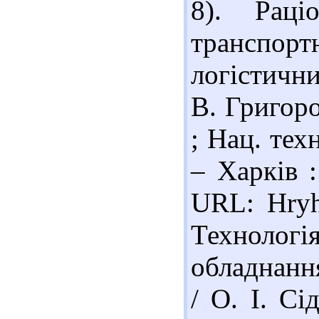
8). Раці
транспор
логістични
В. Григоро
; Нац. техн
– Харків 
URL: Hryho
Техноло
обладнання
/ О. І. Сі