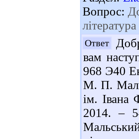
Вопрос:
До
література
Добр
Ответ
вам наступ
968 Э40 Ек
М. П. Маль
ім. Івана 
2014. – 5
Мальський