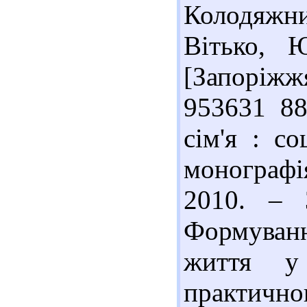
Колодяжни
Вітько, 
[Запоріжжя
953631 88
сім'я : со
монографі
2010. – 
Формуван
життя у 
практичн