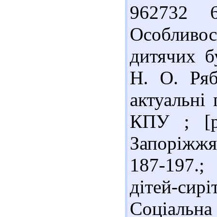
962732 
Особливос
дитячих б
Н. О. Ряб
актуальні 
КПУ ; [ре
Запоріжжя 
187-197.;
дітей-сир
Соціальна 