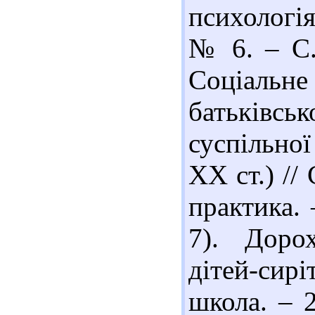
психологія
№ 6. – С.
Соціальне
батьківс
суспільно
ХХ ст.) //
практика. 
7). Доро
дітей-сир
школа. – 2