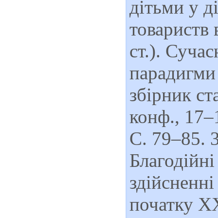
дітьми у д
товариств 
ст.). Сучас
парадигми 
збірник ст
конф., 17–
С. 79–85. 
Благодійні 
здійсненні
початку ХХ