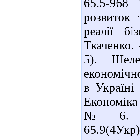
65.5-968
розвиток 
реалії бі
Ткаченко. 
5). Шеле
економічн
в Україні 
Економіка
№ 6. – 
65.9(4Ук