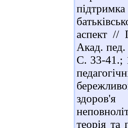
підтрим
батьківсь
аспект // 
Акад. пед.
С. 33-41.;
педагог
бережлив
здоров'я
неповнолі
теорія та 