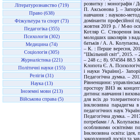
розвитку : монографія / Д
Літературознавство (719)
П. Аксьонова ]. – Запорі
Право (638)
навчання : науково-метод
домінанти професійної під
Фізкультура та спорт (73)
жовтня 2019 р. / М-во осві
Педагогіка (355)
Котляр С. Створення інк
Психологія (302)
молодших школярів з вада
батьків / А. А. Колупаєва,
Медицина (74)
– К. : Перше вересня, 201
Соціологія (305)
"Шкільний світ", 2015. – 2
Журналістика (221)
– 248 с.; 8). 974584 88.5
Клопота Є. А. Психологічн
Політичні науки (155)
і науки України].- Запор
Релігія (31)
Педагогічна думка. – 201
Рівненщини: управлінський
Наука (13)
простору ВНЗ як концепт
Іноземні мови (213)
дитина: навчання і вихован
Військова справа (5)
для всіх до толерантного 
інклюзивна парадигма в 
педагогічних наук України
Педагогічна думка. – 2017
потребами / А. Колупаєва /
особливими освітніми по
Інклюзивна освіта: ідея, 
закордонний досвід та зав