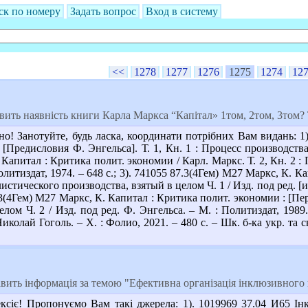
ск по номеру
Задать вопрос
Вход в систему
<<
1278
1277
1276
1275
1274
12
вить наявність книги Карла Маркса “Капітал» 1том, 2том, 3том
о! Занотуйте, будь ласка, координати потрібних Вам видань: 1)
[Предисловия Ф. Энгельса]. Т. 1, Кн. 1 : Процесс производства 
Капитал : Критика полит. экономии / Карл. Маркс. Т. 2, Кн. 2 : П
Политиздат, 1974. – 648 с.; 3). 741055 87.3(4Гем) М27 Маркс, К. К
истического производства, взятый в целом Ч. 1 / Изд. под ред. [и
87.3(4Гем) М27 Маркс, К. Капитал : Критика полит. экономии : [Пе
лом Ч. 2 / Изд. под ред. Ф. Энгельса. – М. : Политиздат, 1989. –
колай Гоголь. – Х. : Фолио, 2021. – 480 с. – Шк. б-ка укр. та сві
ить інформація за темою "Ефективна організація інклюзивного 
сіє! Пропонуємо Вам такі джерела: 1). 1019969 37.04 И65 Інк