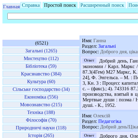
Справка
Простой поиск
Расширенный поиск
Пои
Главная
Имя:
Ганна
(6521)
Раздел:
Загальні
Загальні (1265)
Вопрос:
Доброго дня, ціка
Мистецтво (112)
Ответ
Добрий день, Ганн
Бібліотека (59)
экономии / Карл. Маркс / 
87.3(4Гем) М27 Маркс, К. 
Краєзнавство (384)
24], Ф. Энгельса. – М. : 
Культура (60)
3, Кн. 3 : Процесс капитал
с. – (факс).; 4). 743316 
Сільське господарство (34)
производства, взятый в це
Економіка (556)
Мертвые души : поэма / Ни
Мовознавство (215)
душі. - К., 1952.
Техніка (188)
Имя:
Олексій
Філософія (70)
Раздел:
Педагогіка
Вопрос:
Добрий день!Цікав
Природничі науки (118)
Історія (265)
Ответ
Доброго дня, Олек