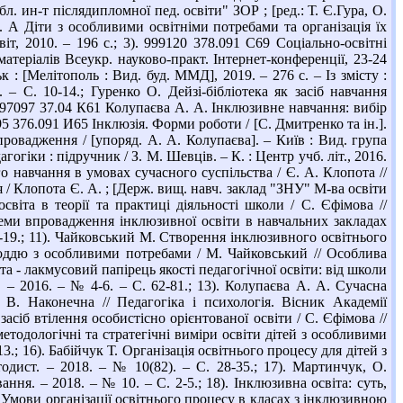
л. ин-т післядипломної пед. освіти" ЗОР ; [ред.: Т. Є.Гура, О.
. А Діти з особливими освітніми потребами та організація їх
іт, 2010. – 196 с.; 3). 999120 378.091 С69 Соціально-освітні
матеріалів Всеукр. науково-практ. Інтернет-конференції, 23-24
ьк : [Мелітополь : Вид. буд. ММД], 2019. – 276 с. – Із змісту :
– С. 10-14.; Гуренко О. Дейзі-бібліотека як засіб навчання
997097 37.04 К61 Колупаєва А. А. Інклюзивне навчання: вибір
795 376.091 И65 Інклюзія. Форми роботи / [С. Дмитренко та ін.].
провадження / [упоряд. А. А. Колупаєва]. – Київ : Вид. група
огіки : підручник / З. М. Шевців. – К. : Центр учб. літ., 2016.
о навчання в умовах сучасного суспільства / Є. А. Клопота //
я / Клопота Є. А. ; [Держ. вищ. навч. заклад "ЗНУ" М-ва освіти
світа в теорії та практиці діяльності школи / С. Єфімова //
блеми впровадження інклюзивної освіти в навчальних закладах
8-19.; 11). Чайковський М. Створення інклюзивного освітнього
лоддю з особливими потребами / М. Чайковський // Особлива
іта - лакмусовий папірець якості педагогічної освіти: від школи
. – 2016. – № 4-6. – С. 62-81.; 13). Колупаєва А. А. Сучасна
В. Наконечна // Педагогіка і психологія. Вісник Академії
засіб втілення особистісно орієнтованої освіти / С. Єфімова //
методологічні та стратегічні виміри освіти дітей з особливими
3.; 16). Бабійчук Т. Організація освітнього процесу для дітей з
дист. – 2018. – № 10(82). – С. 28-35.; 17). Мартинчук, О.
ння. – 2018. – № 10. – С. 2-5.; 18). Інклюзивна освіта: суть,
Т. Умови організації освітнього процесу в класах з інклюзивною