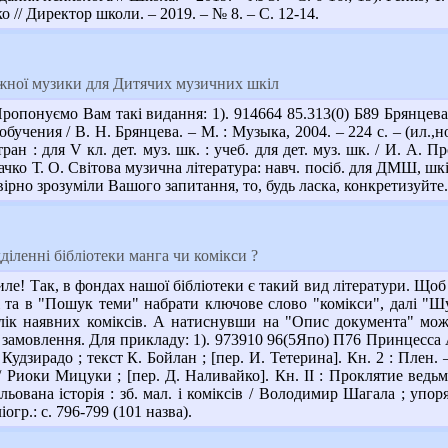
о // Директор школи. – 2019. – № 8. – С. 12-14.
жної музики для Дитячих музичних шкіл
ропонуємо Вам такі видання: 1). 914664 85.313(0) Б89 Брянцева
 обучения / В. Н. Брянцева. – М. : Музыка, 2004. – 224 с. – (ил.
н : для V кл. дет. муз. шк. : учеб. для дет. муз. шк. / И. А. Прох
ко Т. О. Світова музична література: навч. посіб. для ДМШ, шкіл м
вірно зрозуміли Вашого запитання, то, будь ласка, конкретизуйте.
діленні бібліотеки манга чи комікси ?
е! Так, в фондах нашої бібліотеки є такий вид літератури. Щоб
і та в "Пошук теми" набрати ключове слово "комікси", далі "Ш
елік наявних коміксів. А натиснувши на "Опис документа" можна
 замовлення. Для прикладу: 1). 973910 96(5Япо) П76 Принцесса
удзирадо ; текст К. Бойлан ; [пер. И. Тетерина]. Кн. 2 : Плен. – 
Риоки Мицуки ; [пер. Д. Наливайко]. Кн. II : Проклятие ведьмы.
льована історія : зб. мал. і коміксів / Володимир Шагала ; упо
ліогр.: с. 796-799 (101 назва).