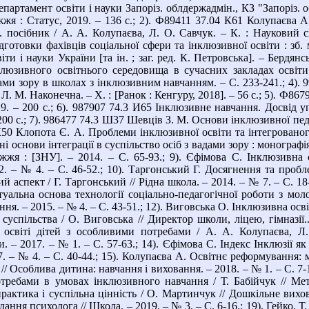
епартамент освіти і науки Запоріз. облдержадмін., КЗ "Запоріз. об
жжя : Статус, 2019. – 136 с.; 2). Ф89411 37.04 К61 Колупаєва А
. посібник / А. А. Колупаєва, Л. О. Савчук. – К. : Науковий св
готовки фахівців соціальної сфери та інклюзивної освіти : зб. 
ти і науки України [та ін. ; заг. ред. К. Петровська]. – Бердянс
люзивного освітнього середовища в сучасних закладах освіти. 
ми зору в школах з інклюзивним навчанням. – С. 233-241.; 4). 
 Л. М. Наконечна. – Х. : [Ранок : Кенгуру, 2018]. – 56 с.; 5). Ф86
9. – 200 с.; 6). 987907 74.3 И65 Інклюзивне навчання. Досвід у
00 с.; 7). 986477 74.3 Ш37 Шевців З. М. Основи інклюзивної педаг
 К50 Клопота Є. А. Проблеми інклюзивної освіти та інтегрованог
і основи інтеграції в суспільство осіб з вадами зору : монографі
іжжя : [ЗНУ]. – 2014. – С. 65-93.; 9). Єфімова С. Інклюзивна о
2. – № 4. – С. 46-52.; 10). Таргонський Г. Досягнення та про
 аспект / Г. Таргонський // Рідна школа. – 2014. – № 7. – С. 1
уальна основа технології соціально-педагогічної роботи з мо
ня. – 2015. – № 4. – С. 43-51.; 12). Виговська О. Інклюзивна осв
суспільства / О. Виговська // Директор школи, ліцею, гімназії.
освіті дітей з особливими потребами / А. А. Колупаєва, Л. 
. – 2017. – № 1. – С. 57-63.; 14). Єфімова С. Індекс Інклюзії як 
. – № 4. – С. 40-44.; 15). Колупаєва А. Освітнє реформування: 
/ Особлива дитина: навчання і виховання. – 2018. – № 1. – С. 7-1
требами в умовах інклюзивного навчання / Т. Бабійчук // Мето
практика і суспільна цінність / О. Мартинчук // Дошкільне вихова
дання психолога // Школа. – 2019. – № 3. – С. 6-16.; 19). Гейко, 