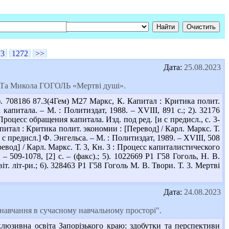
73
1272
>>
Дата:
25.08.2023
? Та Микола ГОГОЛЬ «Мертві душі».
. 708186 87.3(4Гем) М27 Маркс, К. Капитал : Критика полит.
капитала. – М. : Политиздат, 1988. – XVIII, 891 с.; 2). 32176
роцесс обращения капитала. Изд. под ред. [и с предисл., с. 3-
апитал : Критика полит. экономии : [Перевод] / Карл. Маркс. Т.
 с предисл.] Ф. Энгельса. – М. : Политиздат, 1989. – XVIII, 508
ревод] / Карл. Маркс. Т. 3, Кн. 3 : Процесс капиталистического
 509-1078, [2] с. – (факс).; 5). 1022669 Р1 Г58 Гоголь, Н. В.
т. літ-ри.; 6). 328463 Р1 Г58 Гоголь М. В. Твори. Т. 3. Мертві
Дата:
24.08.2023
навчання в сучасному навчальному просторі".
люзивна освіта Запорізького краю: здобутки та перспективи