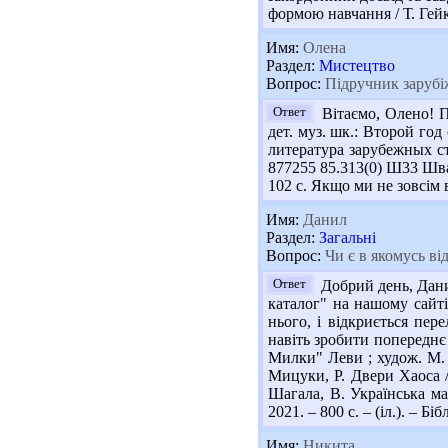
формою навчання / Т. Гейк
Имя:
Олена
Раздел:
Мистецтво
Вопрос:
Підручник зарубі
Ответ
Вітаємо, Олено! П
дет. муз. шк.: Второй год
литература зарубежных стра
877255 85.313(0) Ш33 Швач
102 с. Якщо ми не зовсім 
Имя:
Данил
Раздел:
Загальні
Вопрос:
Чи є в якомусь від
Ответ
Добрий день, Данил
каталог" на нашому сайт
нього, і відкриється пер
навіть зробити попереднє
Милки" Леви ; худож. М. К
Мицуки, Р. Двери Хаоса / 
Шагала, В. Українська ма
2021. – 800 с. – (іл.). – Біб
Имя:
Никита