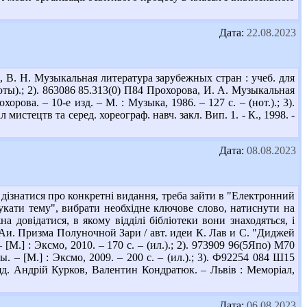
Дата:
22.08.2023
, В. Н. Музыкальная литература зарубежных стран : учеб. для
,ноты).; 2). 863086 85.313(0) П84 Прохорова, И. А. Музыкальная
орова. – 10-е изд. – М. : Музыка, 1986. – 127 с. – (нот.).; 3).
истецтв та серед. хореограф. навч. закл. Вип. 1. - К., 1998. -
Дата:
08.08.2023
 дізнатися про конкретні видання, треба зайти в "Електронний
укати тему", вибрати необхідне ключове слово, натиснути на
 довідатися, в якому відділі бібліотеки вони знаходяться, і
 Аи. Призма Полуночной Зари / авт. идеи К. Лав и С. "Диджей
[М.] : Эксмо, 2010. – 170 с. – (ил.).; 2). 973909 96(5Япо) М70
 – [М.] : Эксмо, 2009. – 200 с. – (ил.).; 3). Ф92254 084 Ш15
ряд. Андрій Курков, Валентин Кондратюк. – Львів : Меморіал,
Дата:
06.08.2023