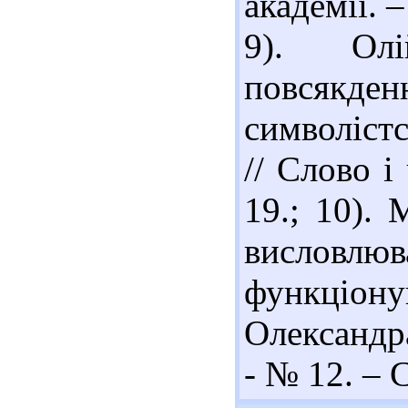
академії. –
9). Ол
повсякд
символіст
// Слово і
19.; 10). 
висловлюв
функціону
Олександра
- № 12. – С