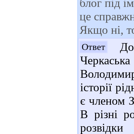
блог під і
це справжне
Якщо ні, то
Доб
Ответ
Черкаська
Володимир
історії рі
є членом З
В різні р
розвідки