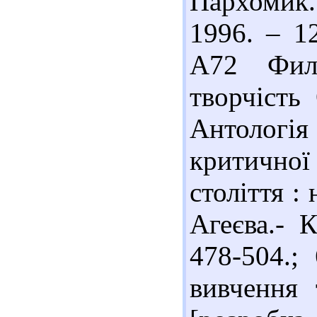
Пархомик
1996. – 1
А72 Фил
творчість
Антологі
критично
століття :
Агеєва.- 
478-504.;
вивчення 