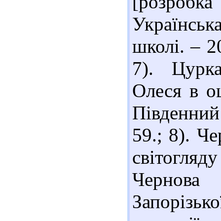
[розробк
Українська
школі. – 2
7). Цурк
Олеся в оц
Південний 
59.; 8). Ч
світогляд
Чернова
Запорізь