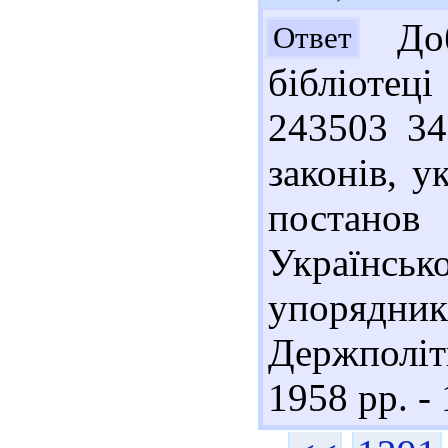
Доб
Ответ
бібліоте
243503 34
законів, у
постано
Української
упорядни
Держполітв
1958 рр. - 