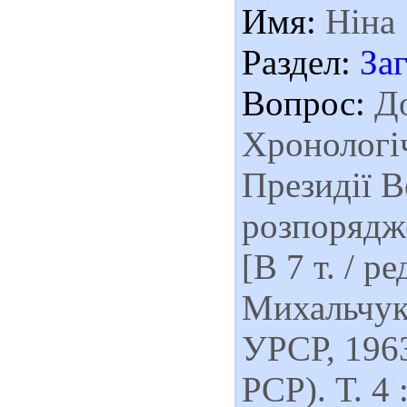
Имя:
Ніна
Раздел:
За
Вопрос:
До
Хронологіч
Президії В
розпорядже
[В 7 т. / р
Михальчук
УРСР, 1963
РСР). Т. 4 