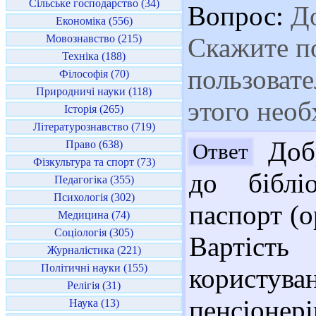
Сільське господарство (34)
Вопрос:
До
Економіка (556)
Мовознавство (215)
Скажите по
Техніка (188)
пользовате
Філософія (70)
Природничі науки (118)
этого необ
Історія (265)
Літературознавство (719)
Добр
Право (638)
Ответ
Фізкультура та спорт (73)
до біблі
Педагогіка (355)
Психологія (302)
паспорт (о
Медицина (74)
Соціологія (305)
Вартість
Журналістика (221)
Політичні науки (155)
користува
Релігія (31)
пенсіоне
Наука (13)