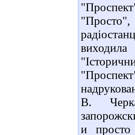
"Проспект"
"Просто"
радіостан
виходил
"Історич
"Проспект
надрукован
В. Черк
запорожск
и просто