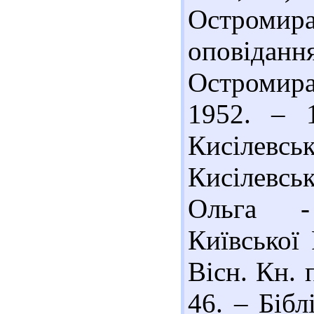
Остромира
оповіданн
Остромир
1952. – 
Кисілевськ
Кисілевсь
Ольга -
Київської 
Вісн. Кн. 
46. – Бібл