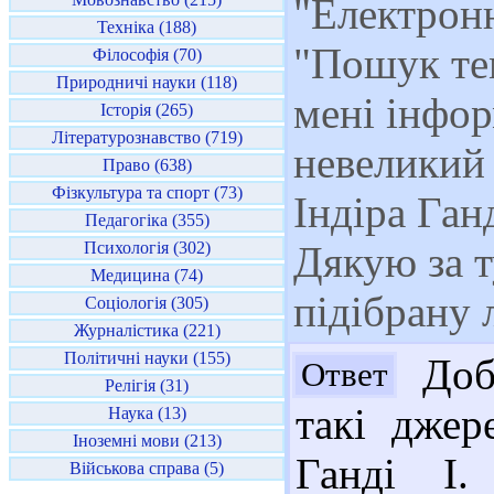
"Електрон
Техніка (188)
"Пошук те
Філософія (70)
Природничі науки (118)
мені інфор
Історія (265)
Літературознавство (719)
невеликий 
Право (638)
Фізкультура та спорт (73)
Індіра Ган
Педагогіка (355)
Психологія (302)
Дякую за т
Медицина (74)
підібрану 
Соціологія (305)
Журналістика (221)
Політичні науки (155)
Добр
Ответ
Релігія (31)
такі джер
Наука (13)
Іноземні мови (213)
Ганді І. 
Військова справа (5)