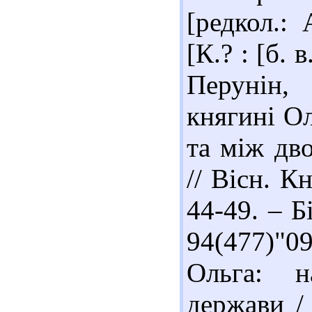
[редкол.: 
[К.? : [б. 
Перунін,
княгині Ол
та між дв
// Вісн. К
44-49. – Б
94(477)"
Ольга: н
держави /