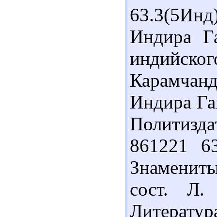
63.3(5Ин
Индира Га
индийск
Карамчан
Индира Ган
Политизда
861221 63
Знаменит
сост. Л.
Литератур