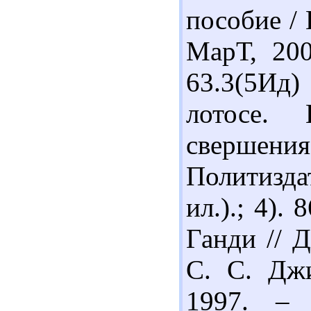
пособие / 
МарТ, 200
63.3(5Ид
лотосе.
свершени
Политизда
ил.).; 4).
Ганди // 
С. С. Джи
1997. – 