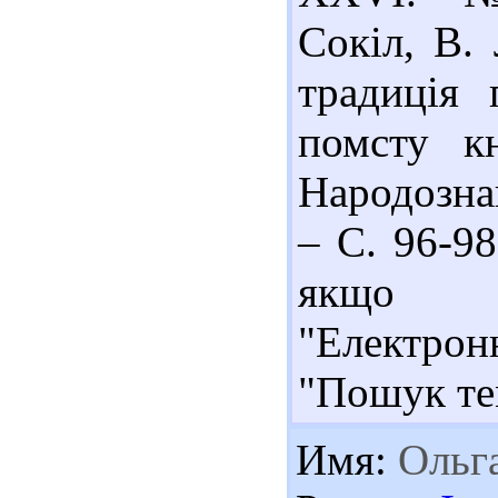
Сокіл, В. 
традиція 
помсту к
Народознав
– С. 96-9
якщо с
"Електро
"Пошук те
Имя:
Ольг