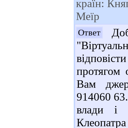
країн: Кня
Меїр
Доб
Ответ
"Віртуа
відповіст
протягом 
Вам джер
914060 63
влади і 
Клеопатра