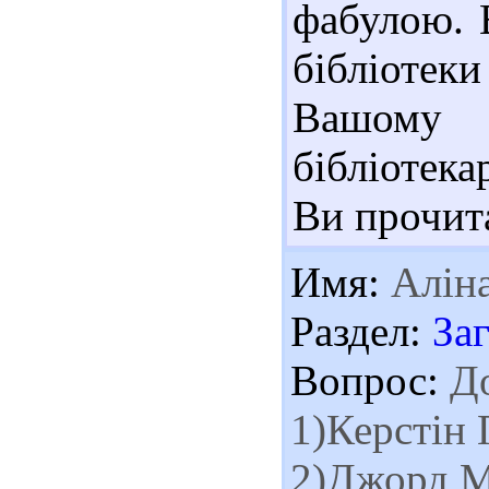
фабулою. 
бібліотеки 
Вашому 
бібліотека
Ви прочитал
Имя:
Алін
Раздел:
За
Вопрос:
До
1)Керстін 
2)Джорд М