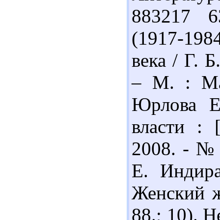
883217 6
(1917-19
века / Г. 
– М. : Ма
Юрлова Е
власти : 
2008. - № 
Е. Индира
Женский ж
88.; 10). 