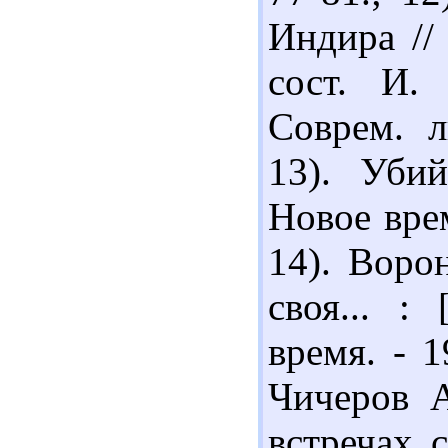
Индира //
сост. И.
Соврем. л
13). Убий
Новое врем
14). Воро
своя... :
время. - 1
Чичеров А
встречах 