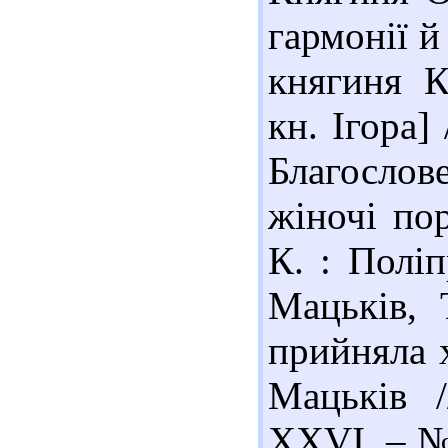
гармонії й
княгиня К
кн. Ігора]
Благослов
жіночі пор
К. : Поліп
Мацьків, 
прийняла х
Мацьків /
XXVI. – № 