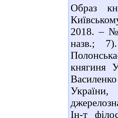
Образ кн
Київському
2018. – № 
назв.; 7
Полонська
княгиня У
Василенко 
України,
джерелозна
Ін-т філо