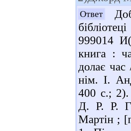
Доб
Ответ
бібліотец
999014 И(
книга : ч
долає час 
нім. І. А
400 с.; 2
Д. Р. Р. 
Мартін ; [