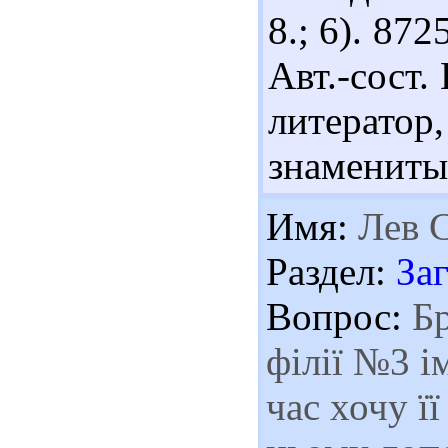
8.; 6). 87
Авт.-сост.
литерато
знамениты
Имя:
Лев С
Раздел:
За
Вопрос:
Бр
філії №3 і
час хочу ї