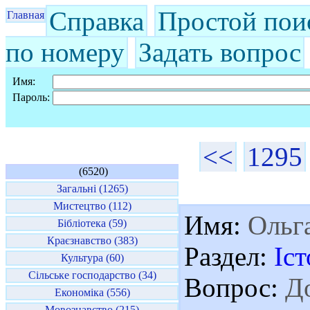
Справка
Простой пои
Главная
по номеру
Задать вопрос
Имя:
Пароль:
<<
1295
(6520)
Загальні (1265)
Мистецтво (112)
Имя:
Ольг
Бібліотека (59)
Краєзнавство (383)
Раздел:
Іст
Культура (60)
Сільське господарство (34)
Вопрос:
До
Економіка (556)
Мовознавство (215)