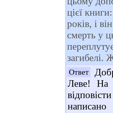
цьому доп
цієї книги
років, і ві
смерть у ц
переплутує
загибелі. 
Добр
Ответ
Леве! На
відповіс
написано