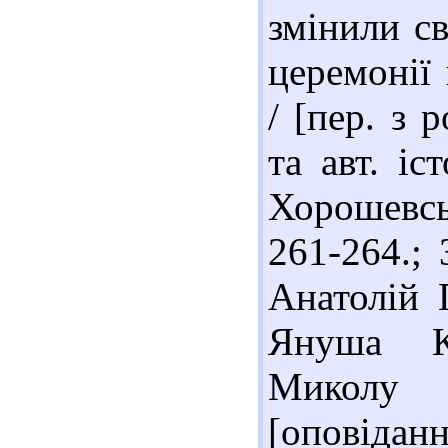
змінили св
церемонії 
/ [пер. з 
та авт. іс
Хорошевськ
261-264.;
Анатолій 
Януша Ко
Миколу 
[оповідан