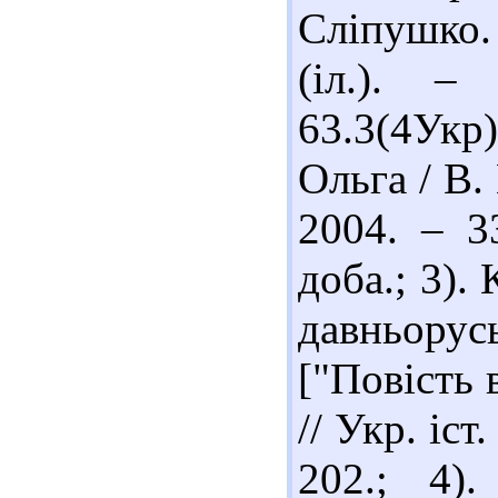
Сліпушко. 
(іл.). –
63.3(4Укр
Ольга / В.
2004. – 33
доба.; 3).
давньорус
["Повість 
// Укр. іст
202.; 4)