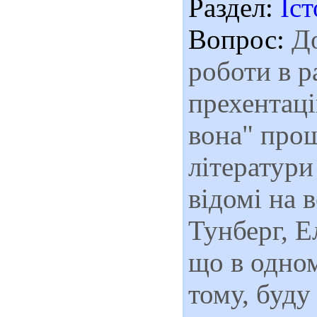
Раздел:
Іст
Вопрос:
До
роботи в р
прехентаці
вона" прош
літератури
відомі на 
Тунберг, Е
що в одном
тому, буду