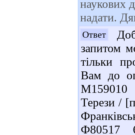
наукових 
надати. Дя
Доб
Ответ
запитом м
тільки пр
Вам до оп
М159010 
Терези / [
Франківськ
Ф80517 