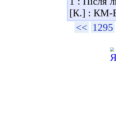
1 : Після л
[К.] : КМ-
<<
1295