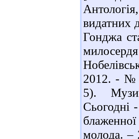
Антологія,
видатних д
Гонджа ст
милосер
Нобелівсь
2012. - № 
5). Музи
Сьогодні -
блаженної
молода. – 