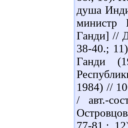
душа Инди
министр 
Ганди] // 
38-40.; 11
Ганди (1
Республи
1984) // 1
/ авт.-со
Островцов
77-81.; 1