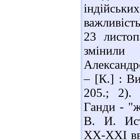
індійсь
важливіст
23 листоп
змінили
Александро
– [К.] : 
205.; 2).
Ганди - "ж
В. И. Ис
ХХ-ХХІ вв