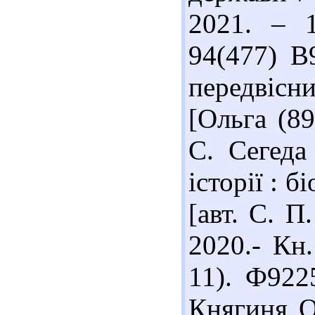
2021. – 1
94(477) В
передвісн
[Ольга (89
С. Сегеда
історії : б
[авт. С. П
2020.- Кн.
11). Ф922
Княгиня О