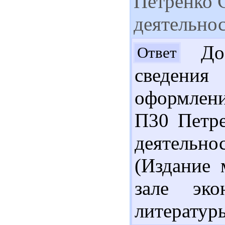
Петренко С
деятельно
Доб
Ответ
сведения
оформлени
П30 Петре
деятельнос
(Издание 
зале эко
литературы