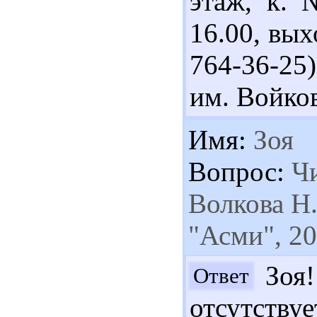
этаж, к. 
16.00, вых
764-36-25
им. Войков
Имя:
Зоя
Вопрос:
Чи
Волкова Н.
"Асми", 200
Зоя!
Ответ
отсутствуе