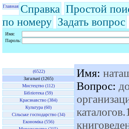
Справка
Простой пои
Главная
по номеру
Задать вопрос
Имя:
Пароль:
Имя:
ната
(6522)
Загальні (1265)
Вопрос:
до
Мистецтво (112)
Бібліотека (59)
организац
Краєзнавство (384)
Культура (60)
каталогов.
Сільське господарство (34)
книговеден
Економіка (556)
Мовознавство (215)