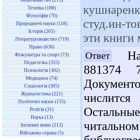
кушнаренк
Техніка (188)
Філософія (70)
студ.ин-то
Природничі науки (118)
Історія (265)
эти книги 
Літературознавство (719)
Право (638)
Нат
Ответ
Фізкультура та спорт (73)
Педагогіка (355)
881374 
Психологія (302)
Медицина (74)
Документо
Соціологія (305)
Журналістика (221)
числится
Політичні науки (155)
Остальны
Релігія (31)
Наука (13)
читаль
Іноземні мови (213)
Військова справа (5)
библиограф