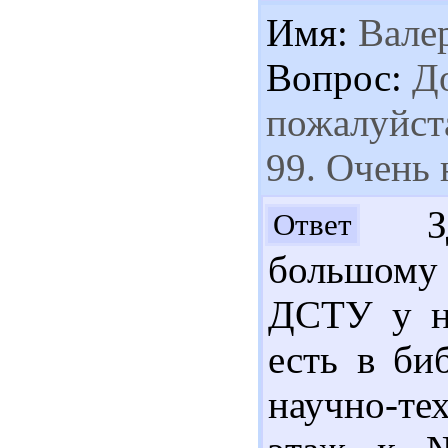
Имя:
Вале
Вопрос:
До
пожалуйста
99. Очень 
Здр
Ответ
большому
ДСТУ у на
есть в би
научно-т