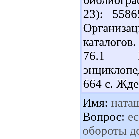
23): 558
Организа
каталогов.
76.1 
энциклопед
664 с. Жде
Имя:
ната
Вопрос:
ес
обороты д