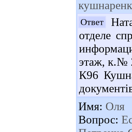
кушнаренк
Ната
Ответ
отделе сп
информац
этаж, к.№
К96 Кушна
документів.
Имя:
Оля
Вопрос:
Ес