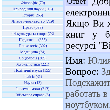
Добр
Ответ
Філософія (70)
Природничі науки (118)
електрон
Історія (265)
Якщо Ви х
Літературознавство (719)
Право (638)
книг у бі
Фізкультура та спорт (73)
Педагогіка (355)
ресурсі "В
Психологія (302)
Медицина (74)
Имя:
Юли
Соціологія (305)
Журналістика (221)
Вопрос:
Зд
Політичні науки (155)
Релігія (31)
Подскажит
Наука (13)
Іноземні мови (213)
работать в
Військова справа (5)
ноутбуком.