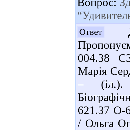
Вопрос:
Зд
“Удивител
До
Ответ
Пропонуєм
004.38 С
Марія Серд
– (іл.).
Біографічн
621.37 О-
/ Ольга Оп