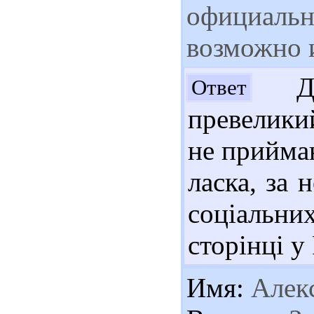
официально
возможно 
До
Ответ
превелики
не приймаю
ласка, за 
соціальни
сторінці у
Имя:
Алек