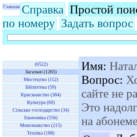
Справка
Простой пои
Главная
по номеру
Задать вопрос
Имя:
Ната
(6522)
Загальні (1265)
Вопрос:
Хо
Мистецтво (112)
Бібліотека (59)
сайте не р
Краєзнавство (384)
Культура (60)
Это надолг
Сільське господарство (34)
на абонеме
Економіка (556)
Мовознавство (215)
Техніка (188)