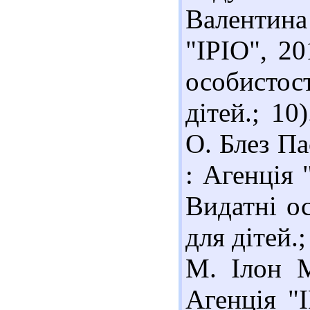
Валентина
"ІРІО", 20
особистос
дітей.; 1
О. Блез Па
: Агенція "
Видатні ос
для дітей.
М. Ілон 
Агенція "І