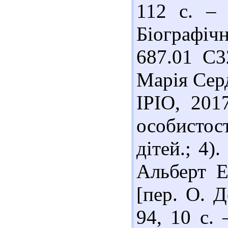
112 с. – 
Біографічн
687.01 С
Марія Серд
ІРІО, 2017
особистос
дітей.; 4
Альберт Е
[пер. О. Д
94, 10 с. 