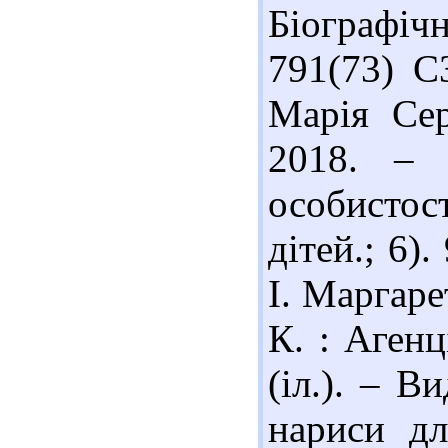
Біографічн
791(73) С
Марія Сер
2018. – 
особистос
дітей.; 6)
І. Маргаре
К. : Агенц
(іл.). – В
нариси дл