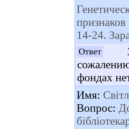
Генетичес
признаков 
14-24. Зар
Зд
Ответ
сожалению
фондах нет
Имя:
Світл
Вопрос:
До
бібліотека