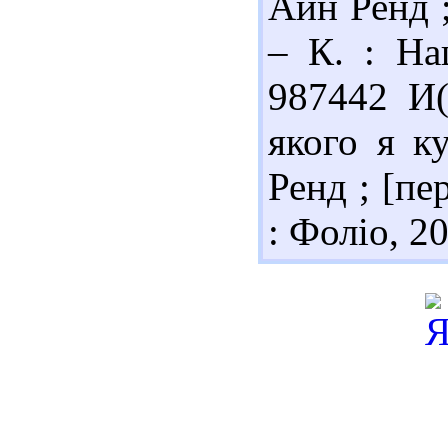
Айн Ренд ;
– К. : На
987442 И(
якого я к
Ренд ; [пер
: Фоліо, 20