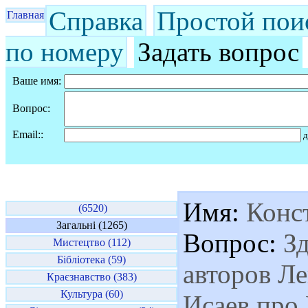
Справка
Простой пои
Главная
по номеру
Задать вопрос
Ваше имя:
Вопрос:
Email::
д
Имя:
Конс
(6520)
Загальні (1265)
Вопрос:
Зд
Мистецтво (112)
Бібліотека (59)
авторов Л
Краєзнавство (383)
Культура (60)
Исаев про