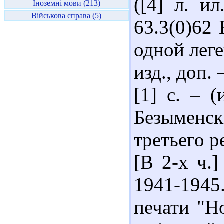
([4] л. и
Іноземні мови (213)
Військова справа (5)
63.3(0)62
одной леге
изд., доп. 
[1] с. – (
Безыменск
третьего р
[В 2-х ч.]
1941-194
печати "Но