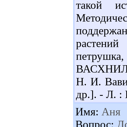
такой и
Методичес
поддерж
растений
петрушка,
ВАСХНИЛ,
Н. И. Вави
др.]. - Л. 
Имя:
Аня
Вопрос:
До