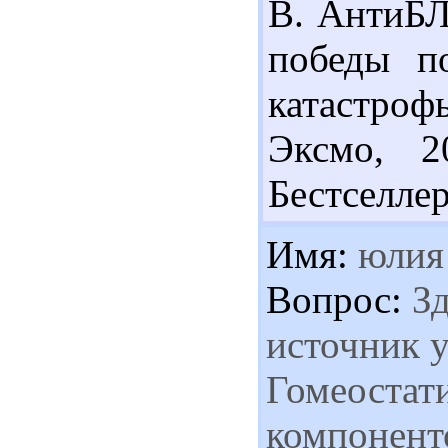
В. АнтиБ
победы п
катастрофы
Эксмо, 2
Бестселлер
Имя:
юлия
Вопрос:
Зд
источник у
Гомеостати
компоненто