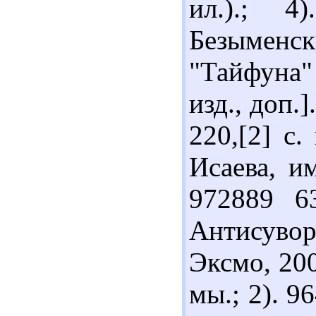
ил.).; 4
Безымен
"Тайфуна"
изд., доп.
220,[2] с
Исаева, и
972889 6
Антисуворо
Эксмо, 200
мы.; 2). 9