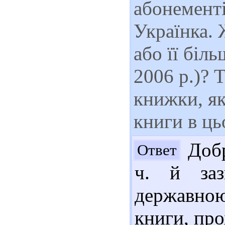
абонементі
Українка. 
або її біл
2006 р.)? 
книжки, як
книги в ць
Добр
Ответ
ч. й заз
державно
книги, про