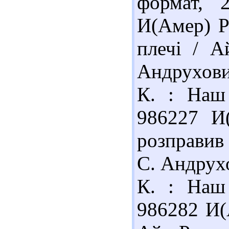
формат, 
И(Амер) Р
плечі / А
Андрухович
К. : Наш 
986227 И
розправив 
С. Андрухо
К. : Наш 
986282 И(