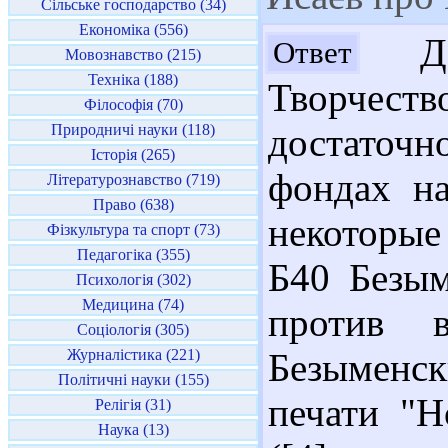
Сільське господарство (34)
Економіка (556)
Доб
Ответ
Мовознавство (215)
Техніка (188)
Творчеств
Філософія (70)
Природничі науки (118)
достаточ
Історія (265)
фондах на
Літературознавство (719)
Право (638)
некоторые
Фізкультура та спорт (73)
Педагогіка (355)
Б40 Безым
Психологія (302)
Медицина (74)
против 
Соціологія (305)
Журналістика (221)
Безыменск
Політичні науки (155)
печати "Н
Релігія (31)
Наука (13)