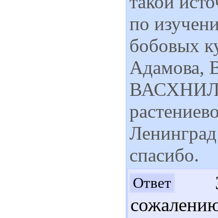
такой ист
по изучен
бобовых ку
Адамова, В
ВАСХНИЛ, 
растениево
Ленинград 
спасибо.
Зд
Ответ
сожалени