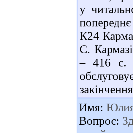
у читальн
попереднє
К24 Кармаз
С. Кармазі
– 416 с. 
обслугову
закінчення
Имя:
Юли
Вопрос:
Зд