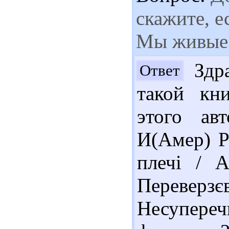
скажите, е
Мы живые
Здра
Ответ
такой кн
этого ав
И(Амер) Р
плечі / А
Перевер
Несупереч