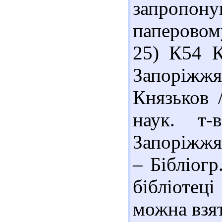
запропо
паперовом
25) К54 К
Запоріжжя
Князьков /
наук. т-
Запоріжжя 
– Бібліогр
бібліотец
можна взят