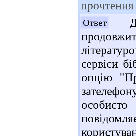
прочтения
Доб
Ответ
продовж
літератур
сервіси бі
опцію "Пр
зателефон
особисто 
повідом
користуван