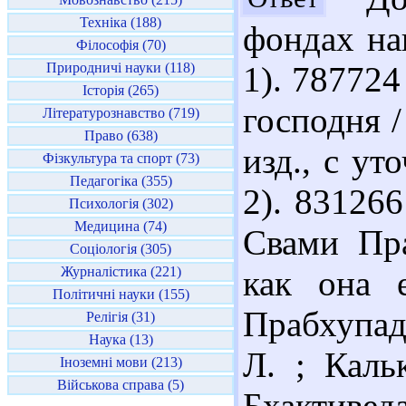
Техніка (188)
фондах наш
Філософія (70)
Природничі науки (118)
1). 787724
Історія (265)
господня /
Літературознавство (719)
Право (638)
изд., с уто
Фізкультура та спорт (73)
Педагогіка (355)
2). 831266
Психологія (302)
Медицина (74)
Свами Пра
Соціологія (305)
Журналістика (221)
как она 
Політичні науки (155)
Прабхупад
Релігія (31)
Наука (13)
Л. ; Каль
Іноземні мови (213)
Військова справа (5)
Бхактиведа