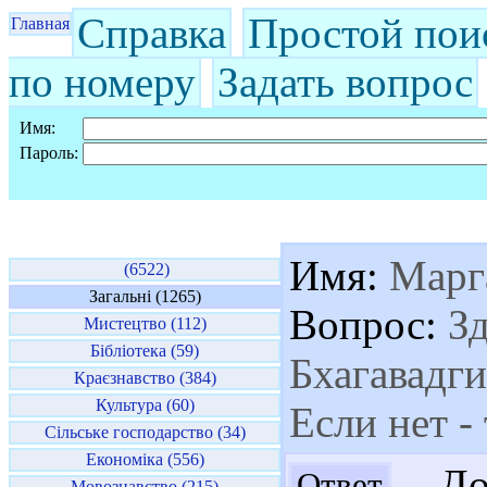
Справка
Простой пои
Главная
по номеру
Задать вопрос
Имя:
Пароль:
Имя:
Марг
(6522)
Загальні (1265)
Вопрос:
Зд
Мистецтво (112)
Бібліотека (59)
Бхагавадги
Краєзнавство (384)
Культура (60)
Если нет -
Сільське господарство (34)
Економіка (556)
Доб
Ответ
Мовознавство (215)