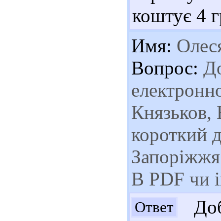
коштує 4 г
Имя:
Олес
Вопрос:
До
електронно
Князьков, 
короткий 
Запоріжжя 
В PDF чи 
Доб
Ответ