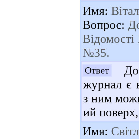
Имя:
Вітал
Вопрос:
До
Відомості 
№35.
Доб
Ответ
журнал є 
з ним можн
ий поверх,
Имя:
Світл