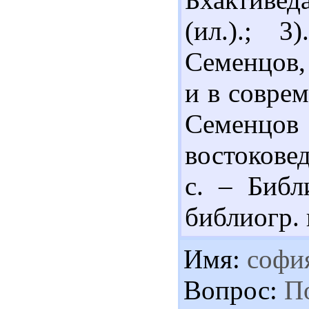
(ил.).; 
Семенцов, 
и в соврем
Семенц
востоковед
с. – Библи
библиогр. 
Имя:
софи
Вопрос:
По