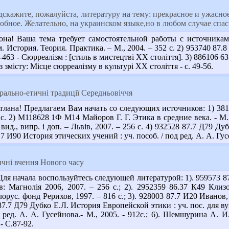
скажите, пожалуйста, литературу на тему: прекрасное и ужасно
добное. Желательно, на украинском языке,но в любом случае спас
она! Ваша тема требует самостоятельной работы с источникам
История. Теория. Практика. – М., 2004. – 352 с. 2) 953740 87.8 Э8
457-463 - Сюрреалізм : [стиль в мистецтві ХХ століття]. 3) 886106 
Із змісту: Місце сюрреалізму в культурі ХХ століття - с. 49-56.
ально-етичні традиції Середньовіччя
тлана! Предлагаем Вам начать со следующих источников: 1) 3811
 с. 2) М118628 1Ф М14 Майоров Г. Г. Этика в средние века. - М., 
 вид., випр. і доп. – Львів, 2007. – 256 с. 4) 932528 87.7 Д79 Д
7.7 И90 История этических учений : уч. пособ. / под ред. А. А. Гусе
чні вчення Нового часу
я начала воспользуйтесь следующей литературой: 1). 959573 87.7
вів: Магнолія 2006, 2007. – 256 с.; 2). 2952359 86.37 К49 К
рус. фонд Рерихов, 1997. – 816 с.; 3). 928003 87.7 И20 Иванов, 
 87.7 Д79 Дубко Е.Л. История Европейской этики : уч. пос. для ву
д ред. А. А. Гусейнова.- М., 2005. - 912с.; 6). Шемшурина А. 
- С.87-92.