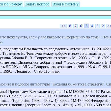
ск по номеру
Задать вопрос
Вход в систему
<<
8
7
6
5
4
3
2
>
ите пожалуйста, если у вас какае-то информацию по теме: "Пон
ы.
 предлагаем Вам начать со следующих источников: 1). 201422
; 2). Тараненко В. Фантомы между добром и злом / Большая игра. - 2
тухина-Аболна Е. В. Современная этика. - М., 2003. - С. 181-209
нятие зла. Диалектика добра и зла] // Золотухина-Аболина Е. В.
ть ДОБРА и ЗЛА // Вопросы языкознания. - 1999. - № 4 - С. 99-114
, 1996. - Лекція 5. - С. 95-110. и др.
огите в подборе литературы "Кохання як життєва стратегія". Сп
ана! Предлагаем Вам такие издания: 1). М130626 87.7 Р17 Размы
1989. - 63 с.; 2). 794932 87.7 С60 а Соловьев В. С. Смысл любви. -
ня... - Тернопіль, 1998. - 96 с.; 4). 39922 1МИ7 Ф33 Федоренко Е.
ия любви : [сборник / сост. А. А. Ивин]. - М., 1990. - 508 с. и 