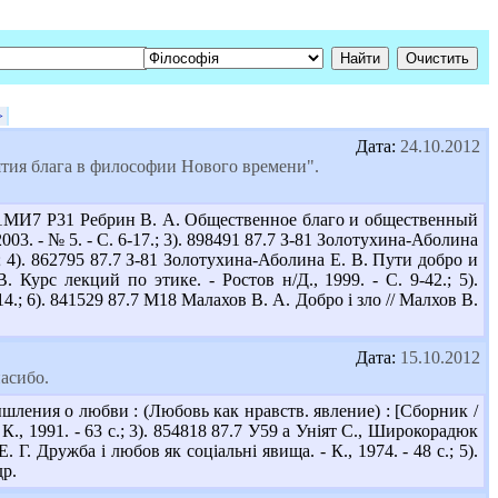
>
Дата:
24.10.2012
ятия блага в философии Нового времени".
 1МИ7 Р31 Ребрин В. А. Общественное благо и общественный
003. - № 5. - С. 6-17.; 3). 898491 87.7 З-81 Золотухина-Аболина
.; 4). 862795 87.7 З-81 Золотухина-Аболина Е. В. Пути добро и
 Курс лекций по этике. - Ростов н/Д., 1999. - С. 9-42.; 5).
.; 6). 841529 87.7 М18 Малахов В. А. Добро і зло // Малхов В.
Дата:
15.10.2012
асибо.
шления о любви : (Любовь как нравств. явление) : [Сборник /
 К., 1991. - 63 с.; 3). 854818 87.7 У59 а Уніят С., Широкорадюк
 Г. Дружба і любов як соціальні явища. - К., 1974. - 48 с.; 5).
др.