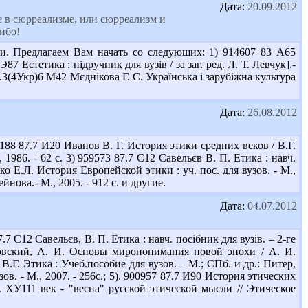
Дата:
20.09.2012
е в сюрреализме, или сюрреализм и
ибо!
и. Предлагаем Вам начать со следующих: 1) 914607 83 А65
7 Естетика : підручник для вузів / за заг. ред. Л. Т. Левчук].-
63.3(4Укр)6 М42 Мєднікова Г. С. Українська і зарубіжна культура
Дата:
26.08.2012
88 87.7 И20 Иванов В. Г. История этики средних веков / В.Г.
1986. - 62 с. 3) 959573 87.7 С12 Савельєв В. П. Етика : навч.
убко Е.Л. История Европейской этики : уч. пос. для вузов. - М.,
йнова.- М., 2005. - 912 с. и другие.
Дата:
04.07.2012
 С12 Савельєв, В. П. Етика : навч. посібник для вузів. – 2-ге
лизовский, А. И. Основы миропонимания новой эпохи / А. И.
В.Г. Этика : Учеб.пособие для вузов. – М.; СПб. и др.: Питер,
зов. - М., 2007. - 256с.; 5). 900957 87.7 И90 История этических
И. ХУ111 век - "весна" русской этической мысли // Этическое