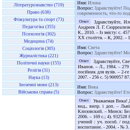
Имя:
Илона
Літературознавство (719)
Вопрос:
Здравствуйте! Под
Право (638)
современность, что-то по
Фізкультура та спорт (73)
Ответ
Здравствуйте, Ил
Педагогіка (355)
Андреев Л. Г. Сюрреализм. 
К., 2010. – Із змісту: с. 
Психологія (302)
ХХ століття. – К, 2002. – 
Медицина (74)
Имя:
Света
Соціологія (305)
Вопрос:
Здравствуйте! Мор
Журналістика (221)
Ответ
Здравствуйте, Све
Політичні науки (155)
Иванов. – Л., 1984. – 279
Релігія (31)
посібник для вузів. – 2-ге
2007. - 256 с. 5) 900957 8
Наука (13)
Іноземні мови (213)
Имя:
Вика
Військова справа (5)
Вопрос:
Здравствуйте! Ети
Ответ
Уважаемая Вика! Дл
вид., випр. і доп. – Ль
Клизовский. – Минск: Бело
2006. – 169 с.; 4). 932528
учений : уч. пособ. / по
воспитание. - 2004. - № 3. 