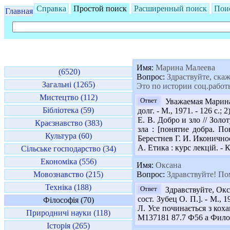
Справка
Простой поиск
Расширенный поиск
Пои
Главная
Имя:
Марина Малеева
(6520)
Вопрос:
Здраствуйте, скаж
Загальні (1265)
Это по истории соц.работ
Мистецтво (112)
Ответ
Уважаемая Марина,
Бібліотека (59)
долг. - М., 1971. - 126 с.
Е. В. Добро и зло // Золо
Краєзнавство (383)
зла : [понятие добра. По
Культура (60)
Берестнев Г. И. Иконичнос
А. Етика : курс лекцій. - К.
Сільське господарство (34)
Економіка (556)
Имя:
Оксана
Мовознавство (215)
Вопрос:
Здравствуйте! Пом
Техніка (188)
Ответ
Здравствуйте, Окс
сост. Зубец О. П.]. - М., 
Філософія (70)
Л. Усе починається з кохан
Природничі науки (118)
М137181 87.7 Ф56 а Философ
Історія (265)