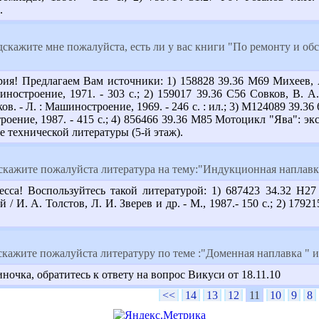
.
дскажите мне пожалуйста, есть ли у вас книги "По ремонту и о
ия! Предлагаем Вам источники: 1) 158828 39.36 М69 Михеев, А
иностроение, 1971. - 303 с.; 2) 159017 39.36 С56 Совков, В. 
вков. - Л. : Машиностроение, 1969. - 246 с. : ил.; 3) М124089 39
троение, 1987. - 415 с.; 4) 856466 39.36 М85 Мотоцикл "Ява": экс
е технической литературы (5-й этаж).
скажите пожалуйста литература на тему:"Индукционная наплав
есса! Воспользуйтесь такой литературой: 1) 687423 34.32 Н
/ И. А. Толстов, Л. И. Зверев и др. - М., 1987.- 150 с.; 2) 17
кажите пожалуйста литературу по теме :"Доменная наплавка " и
очка, обратитесь к ответу на вопрос Викуси от 18.11.10
<<
14
13
12
11
10
9
8