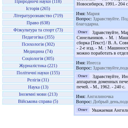
Природничі науки (118)
Новосибирск, 1991.- 204 с
Історія (265)
Имя:
Мария
Літературознавство (719)
Вопрос:
Здравствуйте. По
Право (638)
благодарна.
Фізкультура та спорт (73)
Ответ
Здравствуйте, Мар
Педагогіка (355)
Синельников. - М. : Маш
сборка [Текст] / В. А. Со
Психологія (302)
- 2-е изд. - М. : Машинос
Медицина (74)
можно поработать в отдел
Соціологія (305)
Имя:
Инесса
Журналістика (221)
Вопрос:
Здравствуйте,под
Політичні науки (155)
Ответ
Здравствуйте, Ин
Релігія (31)
аппаратов доменных печей 
печей. - М., 1962. - 240 с.
Наука (13)
Іноземні мови (213)
Имя:
Ангилиночка
Військова справа (5)
Вопрос:
Добрый день,подс
Ответ
Уважаемая Ангилин