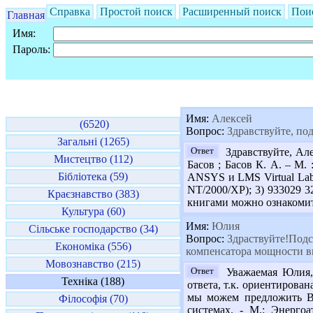
Справка
Простой поиск
Расширенный поиск
Пои
Главная
Имя:
Пароль:
Имя:
Алексей
(6520)
Вопрос:
Здравствуйте, под
Загальні (1265)
Ответ
Здравствуйте, Але
Мистецтво (112)
Басов ; Басов К. А. – М.
Бібліотека (59)
ANSYS и LMS Virtual Lab.
NT/2000/XP); 3) 933029 3
Краєзнавство (383)
книгами можно ознакомить
Культура (60)
Имя:
Юлия
Сільське господарство (34)
Вопрос:
Здраствуйте!Подс
Економіка (556)
компенсатора мощности вы
Мовознавство (215)
Ответ
Уважаемая Юлия, 
Техніка (188)
ответа, т.к. ориентирова
мы можем предложить Ва
Філософія (70)
системах. - М.: Энергоа