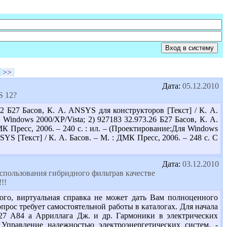
>>
Дата:
05.12.2010
S 12?
2 Б27 Басов, К. А. ANSYS для конструкторов [Текст] / К. А.
 Windows 2000/XP/Vista; 2) 927183 32.973.26 Б27 Басов, К. А.
К Пресс, 2006. – 240 с. : ил. – (Проектирование:Для Windows
S [Текст] / К. А. Басов. – М. : ДМК Пресс, 2006. – 248 с. С
Дата:
03.12.2010
спользования гибридного фильтрав качестве
!!
го, виртуальная справка не может дать Вам полноценного
прос требует самостоятельной работы в каталогах. Для начала
27 А84 а Арриллага Дж. и др. Гармоники в электрических
. Управление надежностью электроэнергетических систем. -