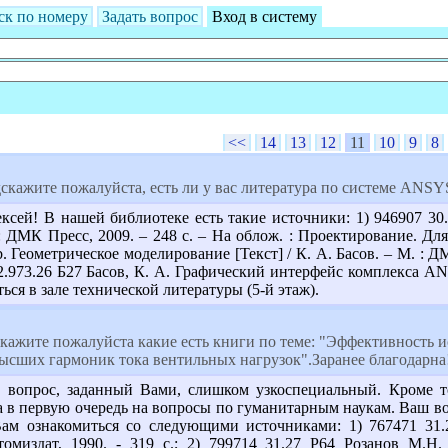
ск по номеру
Задать вопрос
Вход в систему
<<
14
13
12
11
10
9
8
скажите пожалуйста, есть ли у вас литература по системе ANSY
ксей! В нашей библиотеке есть такие источники: 1) 946907 30.
 : ДМК Пресс, 2009. – 248 с. – На облож. : Проектирование. Для
 Геометрическое моделирование [Текст] / К. А. Басов. – М. : ДМ
2.973.26 Б27 Басов, К. А. Графический интерфейс комплекса ANSY
ся в зале технической литературы (5-й этаж).
кажите пожалуйста какие есть книги по теме: "Эффективность и
сших гармоник тока вентильных нагрузок".Заранее благодарна!
вопрос, заданный Вами, слишком узкоспециальный. Кроме то
на в первую очередь на вопросы по гуманитарным наукам. Ваш во
м ознакомиться со следующими источниками: 1) 767471 31.
томиздат, 1990. - 319 с.; 2) 799714 31.27 Р64 Розанов М.Н