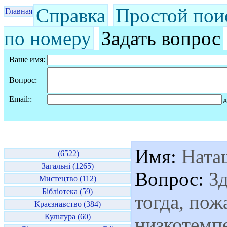
Справка
Простой пои
Главная
по номеру
Задать вопрос
Ваше имя:
Вопрос:
Email::
д
Имя:
Ната
(6522)
Загальні (1265)
Вопрос:
Зд
Мистецтво (112)
Бібліотека (59)
тогда, пож
Краєзнавство (384)
Культура (60)
низкотемп