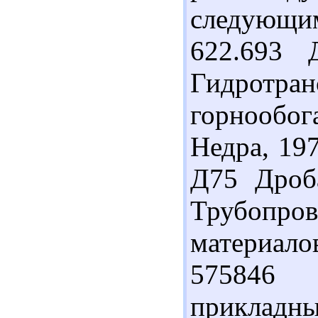
следующи
622.693 
Гидрот
горнообог
Недра, 197
Д75 Дроб
Трубопро
материалов.
575846 
прик