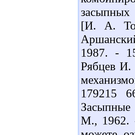
засыпных 
[И. А. То
Аршанский
1987. - 1
Рябцев И.
механизмо
179215 6
Засыпные 
М., 1962.
можете оз