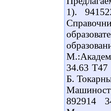
Предлагае
1). 9415
Справочни
образоват
образован
М.:Академ
34.63 Т47
Б. Токарны
Машиностр
892914 3