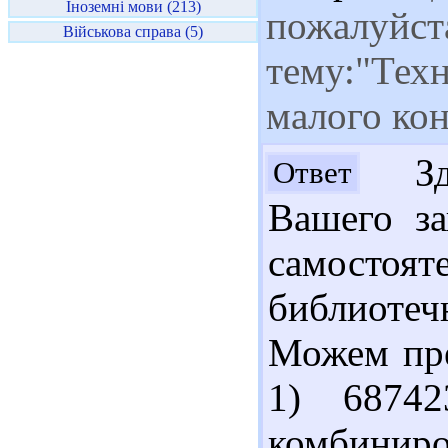
Іноземні мови (213)
пожалуйста
Військова справа (5)
тему:"Тех
малого кон
Здр
Ответ
Вашего за
самост
библиотеч
Можем пре
1) 6874
комбинир