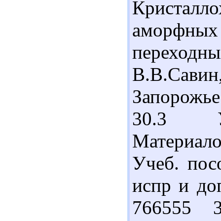
Кристалл
аморфн
переходн
В.В.Са
Запорожье
30.3 
Материало
Учеб. посо
испр и доп
766555 