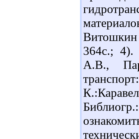
гидротр
материало
Витошкин и
364с.; 4)
А.В., Па
транспор
К.:Карав
Библиогр
ознаком
технически