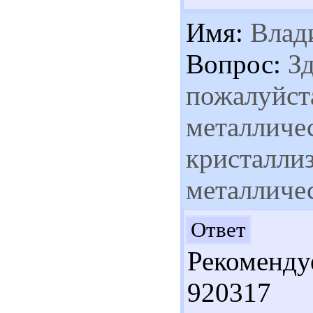
Имя:
Влад
Вопрос:
Зд
пожалуйст
металличес
кристалли
металличес
Здр
Ответ
Рекоменд
920317