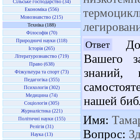
Сільське господарство (34)
термоцикл
Економіка (556)
Мовознавство (215)
легирован
Техніка (188)
Філософія (70)
Природничі науки (118)
Доб
Ответ
Історія (265)
Вашего з
Літературознавство (719)
Право (638)
знаний, 
Фізкультура та спорт (73)
Педагогіка (355)
самостоя
Психологія (302)
Медицина (74)
нашей биб
Соціологія (305)
Журналістика (221)
Имя:
Тама
Політичні науки (155)
Релігія (31)
Вопрос:
Зд
Наука (13)