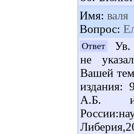
Имя:
валя
Вопрос:
Ел
Ув. 
Ответ
не указа
Вашей тем
издания: 
А.Б. ин
России:н
Либерия,