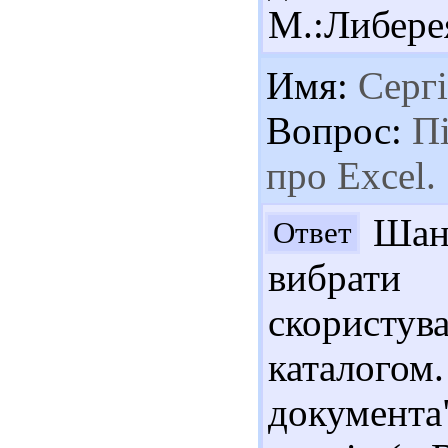
М.:Либерея
Имя:
Серг
Вопрос:
Пі
про Excel.
Шано
Ответ
вибрат
скористу
каталого
документа