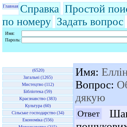
Справка
Простой пои
Главная
по номеру
Задать вопрос
Имя:
Пароль:
Имя:
Еллі
(6520)
Загальні (1265)
Вопрос:
Об
Мистецтво (112)
Бібліотека (59)
дякую
Краєзнавство (383)
Культура (60)
Шан
Ответ
Сільське господарство (34)
Економіка (556)
пошукових
Мовознавство (215)