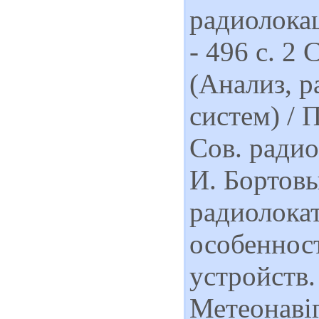
радиолокац
- 496 с. 2
(Анализ, р
систем) / 
Сов. радио
И. Бортов
радиолока
особеннос
устройств.
Метеонавіг