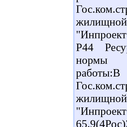
Гос.ком.с
жилищной 
"Инпроект
Р44 Ресу
нормы н
работы
Гос.ком.с
жилищной
"Инпроек
65.9(4Рос