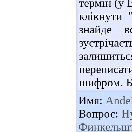
термін (у 
клікнути 
знайде в
зустріч
залишить
переписа
шифром. Б
Имя:
Ande
Вопрос:
Ну
Финкельшт