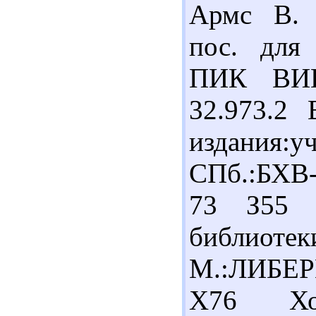
Армс В. 
пос. для
ПИК ВИНИ
32.973.2
издания:
СПб.:БХВ-
73 З55 З
библиотек
М.:ЛИБЕРЕ
Х76 Хом