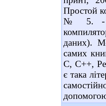
Простой ко
№ 5. - 
компилято
даних). М
самих кни
С, С++, Pe
є така літ
самостій
допомогою 