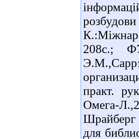
інформац
розбудов
К.:Міжна
208с.; 
Э.М.,Сар
организа
практ. ру
Омега-Л.,
Шрайберг 
для библи