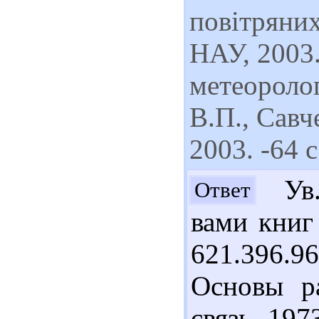
повітряних
НАУ, 2003.
метеоролог
В.П., Савч
2003. -64 с
Ув.
Ответ
вами книг
621.396.
Основы р
связь, 197