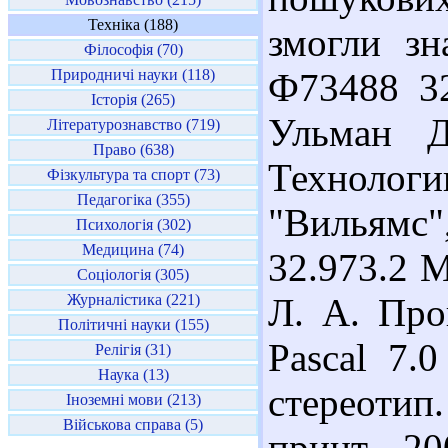
Техніка (188)
змогли зн
Філософія (70)
Природничі науки (118)
Ф73488 32
Історія (265)
Ульман Д
Літературознавство (719)
Право (638)
Технологи
Фізкультура та спорт (73)
Педагогіка (355)
"Вильямс"
Психологія (302)
Медицина (74)
32.973.2 
Соціологія (305)
Журналістика (221)
Л. А. Про
Політичні науки (155)
Pascal 7.0
Релігія (31)
Наука (13)
стереотип
Іноземні мови (213)
Військова справа (5)
принт, 20