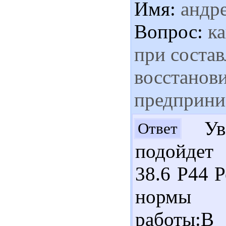
Имя:
андр
Вопрос:
ка
при состав
восстанови
предприни
Ув.
Ответ
подойдет
38.6 Р44 
нормы н
работы