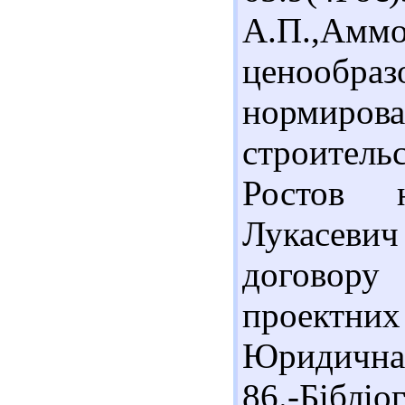
А.П.,А
ценооб
нор
строительс
Ростов н
Лукасевич
договор
проектн
Юридична 
86.-Бібліог