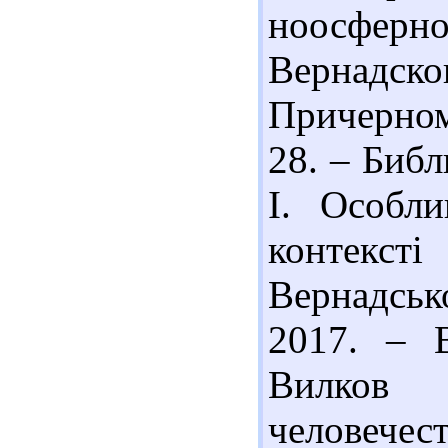
ноосфер
Вернадск
Причерномо
28. – Библ
І. Особли
контекст
Вернадсько
2017. – В
Вилков 
челов