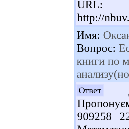
URL:
http://nbu
Имя:
Окса
Вопрос:
Ес
книги по 
анализу(н
До
Ответ
Пропонуєм
909258 2