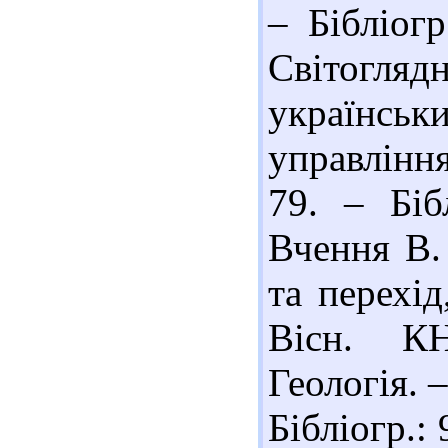
– Бібліогр
Світогля
українс
управління
79. – Біб
Вчення В.
та перехід
Вісн. К
Геологія. –
Бібліогр.: