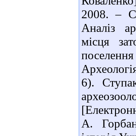
Коваленко]
2008. – С
Аналіз ар
місця зат
поселен
Археологія
6). Ступа
археозоол
[Електронн
А. Горбан