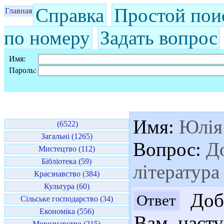
Справка
Простой пои
Главная
по номеру
Задать вопрос
Имя:
Пароль:
Имя:
Юлія
(6522)
Загальні (1265)
Вопрос:
До
Мистецтво (112)
Бібліотека (59)
література 
Краєзнавство (384)
Культура (60)
Добр
Ответ
Сільське господарство (34)
Економіка (556)
Вам насту
Мовознавство (215)