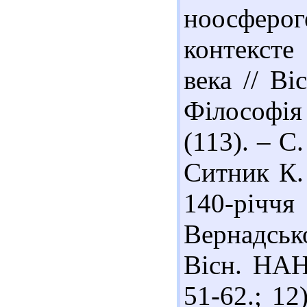
ноосферо
контекст
века // В
Філософія
(113). – С.
Ситник К. 
140-річч
Вернадсько
Вісн. НАН
51-62.; 12