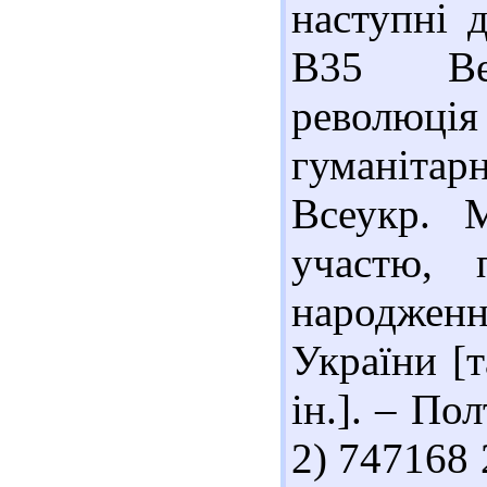
наступні 
В35 Вер
революція
гуманітарн
Всеукр. М
участю, 
народжен
України [т
ін.]. – Пол
2) 747168 