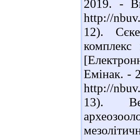
2019. - В
http://nbu
12). Сєк
комплекс
[Електрон
Емінак. - 
http://nbu
13). В
археозо
мезоліти