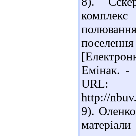
8). Сєке
комплекс
полюванн
поселен
[Електрон
Емінак. -
URL:
http://nbu
9). Оленк
матеріа