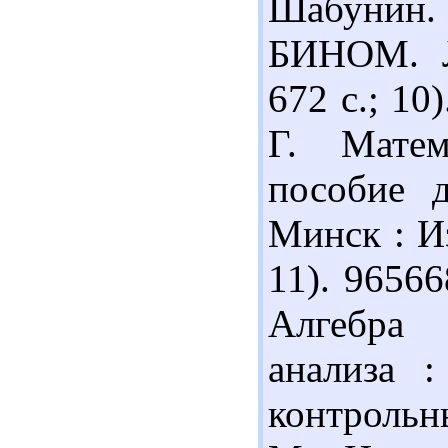
Шабунин.
БИНОМ. Л
672 с.; 10
Г. Матем
пособие 
Минск : Из
11). 9656
Алгебра 
анализа 
контрольн