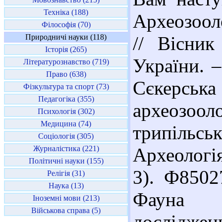
Техніка (188)
Археозооло
Філософія (70)
Природничі науки (118)
// Вісник
Історія (265)
України. –
Літературознавство (719)
Право (638)
Сєкер
Фізкультура та спорт (73)
Педагогіка (355)
археозо
Психологія (302)
Медицина (74)
трипільсь
Соціологія (305)
Журналістика (221)
Археологія
Політичні науки (155)
3). Ф8502
Релігія (31)
Наука (13)
Фауна У
Іноземні мови (213)
Військова справа (5)
досліджен