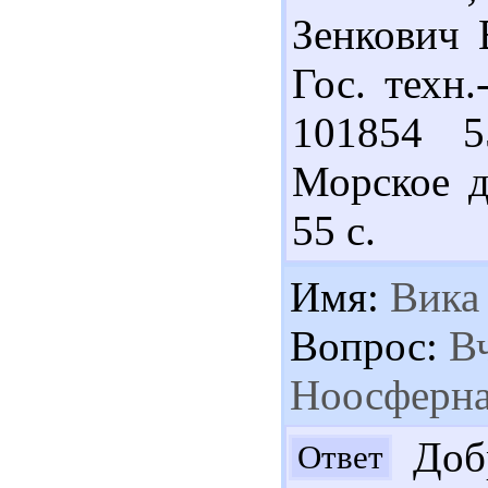
Зенкович 
Гос. техн.-
101854 5
Морское дн
55 с.
Имя:
Вика
Вопрос:
Вч
Ноосферна 
Добр
Ответ