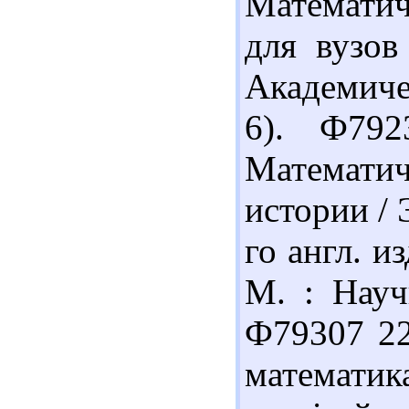
Математич
для вузов
Академиче
6). Ф792
Математи
истории / 
го англ. и
М. : Науч
Ф79307 22
математи