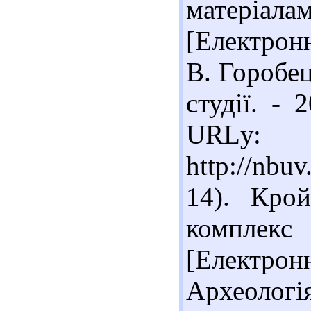
матеріала
[Електронн
В. Горобец
студії. - 
URLу:
http://nbu
14). Крой
комплек
[Електронн
Археологія