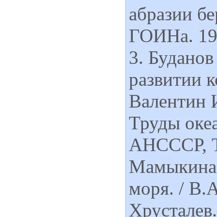
абразии б
ГОИНа. 195
3. Буданов
развитии к
Валентин 
Труды оке
АНСССР, Т.
МамыкинаВ
моря. / В
Хрусталев.