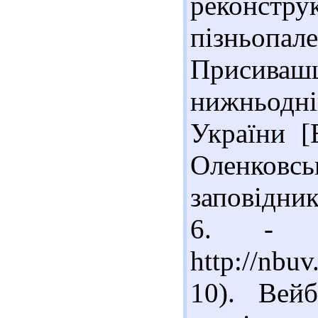
рекон
пізньоп
Присива
нижньодн
України [
Оленковс
заповідник
6. - 
http://nbu
10). Вей