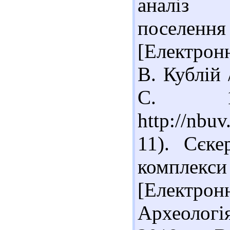
аналiз 
поселен
[Електронн
В. Кублій 
С. 1
http://nbu
11). Сєке
комплекс
[Електронн
Археологі