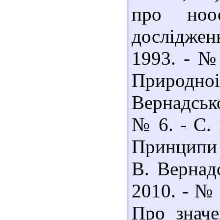
про ноос
дослідженн
1993. - № 
Природноі
Вернадсько
№ 6. - С. 
Принципи 
В. Вернадс
2010. - № 
Про значе