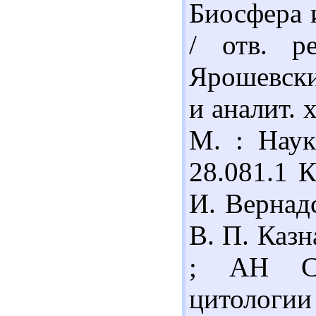
Биосфера 
/ отв. р
Ярошевски
и аналит. 
М. : Наук
28.081.1 
И. Вернад
В. П. Казн
; АН СС
цитологии