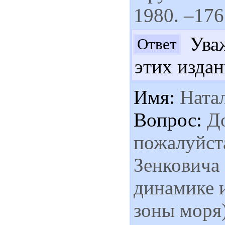
1980. –176
Уваж
Ответ
этих издан
Имя:
Ната
Вопрос:
До
пожалуйста
Зенковича
динамике 
зоны моря)