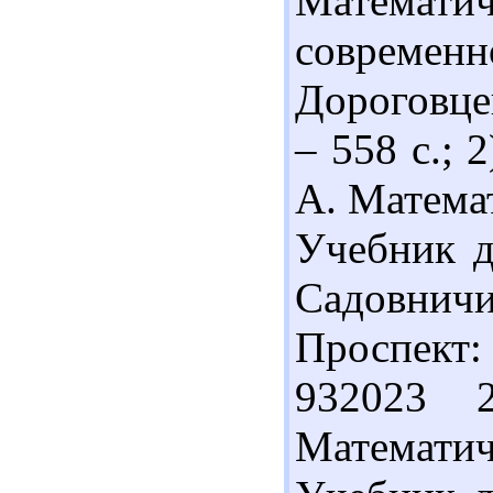
Математич
совреме
Дороговцев
– 558 с.; 
А. Математ
Учебник д
Садовнич
Проспект: 
932023 
Математич