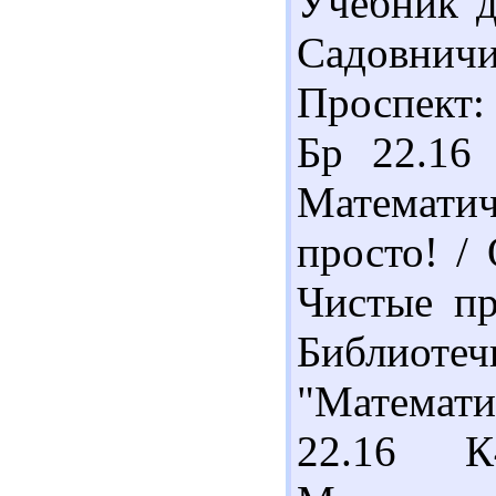
Учебник д
Садовнич
Проспект: 
Бр 22.16
Математи
просто! /
Чистые пр
Библиотеч
"Математи
22.16 К