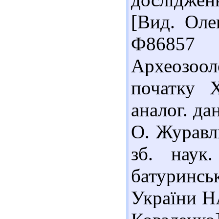
[Вид. Оле
Ф86857 
Археозоол
початку Х
аналог. да
О. Журавль
зб. наук.
батуринсь
України НА