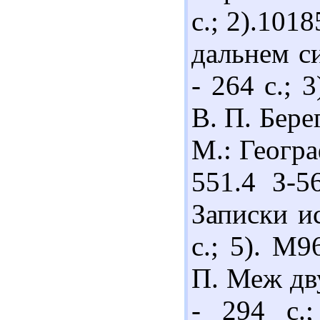
с.; 2).101
дальнем с
- 264 с.; 
В. П. Бере
М.: Геогра
551.4 З-5
Записки ис
с.; 5). М9
П. Меж дву
- 294 с.;