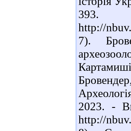
історія Укр
39
http://nbu
7). Бро
археозо
Картамиші
Бровенд
Археологі
2023. - В
http://nbu