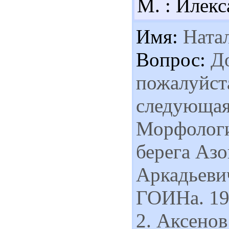
М. : Илекса
Имя:
Ната
Вопрос:
До
пожалуйста
следующая 
Морфологи
берега Азо
Аркадьеви
ГОИНа. 195
2. Аксено