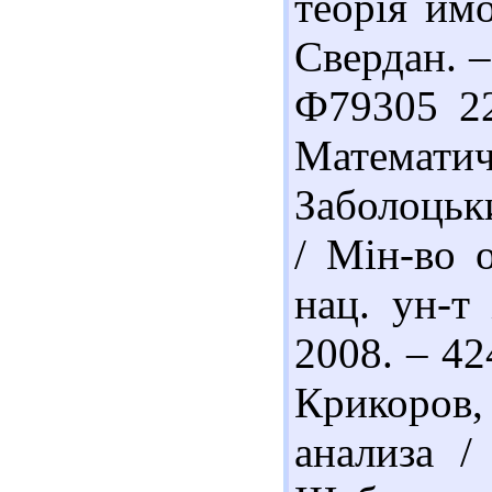
теорія ймо
Свердан. – 
Ф79305 22
Математичн
Заболоцьки
/ Мін-во о
нац. ун-т 
2008. – 42
Крикоров,
анализа /