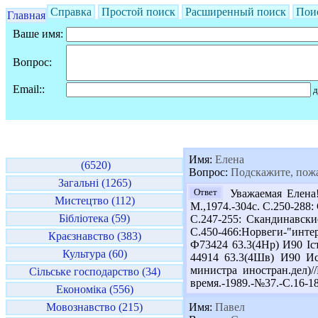
Справка
Простой поиск
Расширенный поиск
Пои
Главная
Ваше имя:
Вопрос:
Email::
д
Имя:
Елена
(6520)
Вопрос:
Подскажите, пожа
Загальні (1265)
Ответ
Уважаемая Елена!
Мистецтво (112)
М.,1974.-304с. С.250-288
Бібліотека (59)
С.247-255: Скандинавски
С.450-466:Норвеги-"инте
Краєзнавство (383)
Ф73424 63.3(4Нр) И90 Істо
Культура (60)
44914 63.3(4Шв) И90 Ист
министра иностран.дел)
Сільське господарство (34)
время.-1989.-№37.-С.16-18
Економіка (556)
Мовознавство (215)
Имя:
Павел