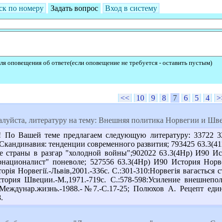
ск по номеру
Задать вопрос
Вход в систему
ля оповещения об ответе(если оповещение не требуется - оставить пустым)
<<
10
9
8
7
6
5
4
>
луйста, литературу на тему: Внешняя политика Норвегии и Швец
 По Вашей теме предлагаем следующую литературу: 33722 3
: Скандинавия: тенденции современного развития; 793425 63.3(41
е страны в разгар "холодной войны";902022 63.3(4Нр) И90 Ис
рнационалист" поневоле; 527556 63.3(4Нр) И90 История Норвег
рія Норвегії.-Львів,2001.-336с. С.:301-310:Норвегія вагається 
ория Швеции.-М.,1971.-719с. С.:578-598:Усиление внешнепол
//Междунар.жизнь.-1988.-№7.-С.17-25; Полюхов А. Рецепт еди
.