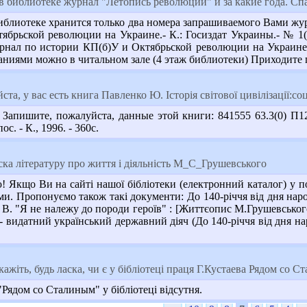
в библиотеке журнал "Летопись революции" и за какие года. Сп
блиотеке хранится только два номера запрашиваемого Вами жу
брьской революции на Украине.- К.: Госиздат Украины.- № 1(16
нал по истории КП(б)У и Октябрьской революции на Украине.- 
даниями можно в читальном зале (4 этаж библиотеки) Приходите
та, у вас есть книга Павленко Ю. Історія світової цивілізації:с
апишите, пожалуйста, данные этой книги: 841555 63.3(0) П12 П
с. - К., 1996. - 360с.
ска літературу про життя і діяльність М_С_Грушевського
Якщо Ви на сайті нашої бібліотеки (електронний каталог) у п
еми. Пропонуємо також такі документи: До 140-річчя від дня народж
 В. "Я не належу до породи героїв" : [Життєопис М.Грушевського] 
видатний український державний діяч (До 140-річчя від дня народ
ажіть, будь ласка, чи є у бібліотеці праця Г.Кустаева Рядом со 
Рядом со Сталиным" у бібліотеці відсутня.