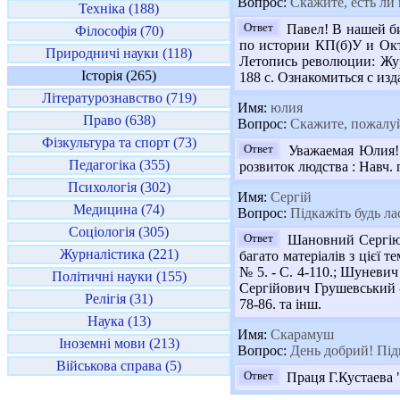
Вопрос:
Скажите, есть ли 
Техніка (188)
Ответ
Павел! В нашей би
Філософія (70)
по истории КП(б)У и Октя
Природничі науки (118)
Летопись революции: Жур
Історія (265)
188 с. Ознакомиться с из
Літературознавство (719)
Имя:
юлия
Право (638)
Вопрос:
Скажите, пожалуйс
Фізкультура та спорт (73)
Ответ
Уважаемая Юлия! З
Педагогіка (355)
розвиток людства : Навч. по
Психологія (302)
Имя:
Сергій
Медицина (74)
Вопрос:
Підкажіть будь ла
Соціологія (305)
Ответ
Шановний Сергію! 
Журналістика (221)
багато матеріалів з цієї т
№ 5. - С. 4-110.; Шуневич
Політичні науки (155)
Сергійович Грушевський - 
Релігія (31)
78-86. та інш.
Наука (13)
Имя:
Скарамуш
Іноземні мови (213)
Вопрос:
День добрий! Підк
Військова справа (5)
Ответ
Праця Г.Кустаева "