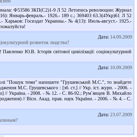
асибо
рнала: Ф53586 3КП(С2)1-9 Л 52 Летопись революции: Журнал
): Январь-февраль.- 1926.- 189 с.; 369403 63.3(4Укр)61 Л 52
Харьков: Госиздат Украины.- № 4(13): Июль-август.- 1925.-
 пожалуйста!
Дата:
14.09.2009
оціокультурний розвиток людства?
авленко Ю.В. Історія світової цивілізації: соціокультурний
Дата:
10.09.2009
олі "Пошук теми" напишете "Грушевський М.С.", то знайдете
ення М.С. Грушевського : [зб. ст.] // Укр. іст. журн. - 2006. -
// Україна. - 2008. - № 12. - С. 86-92.; Рум`янцев В. Михайло
ження) // Вісн. Акад. прав. наук України. - 2006. - № 4. - С.
Дата:
23.07.2009
Сталиным?