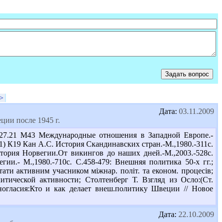
>
Дата:
03.11.2009
ии после 1945 г.
27.21 М43 Международные отношения в Западной Европе.-
1) К19 Кан А.С. История Скандинавских стран.-М.,1980.-311с.
тория Норвегии.От викингов до наших дней.-М.,2003.-528с.
ии.- М.,1980.-710с. С.458-479: Внешняя политика 50-х гг.;
стати активним учасником міжнар. політ. та економ. процесів;
итической активности; Столтенберг Т. Взгляд из Осло:(Ст.
ногласия:Кто и как делает внеш.политику Швеции // Новое
Дата:
22.10.2009