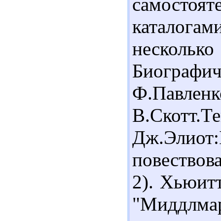
самост
каталог
несколько
Биогра
Ф.Павленк
В.Скотт.Те
Дж.Элиот:
повествов
2). Хьюит
"Мидд