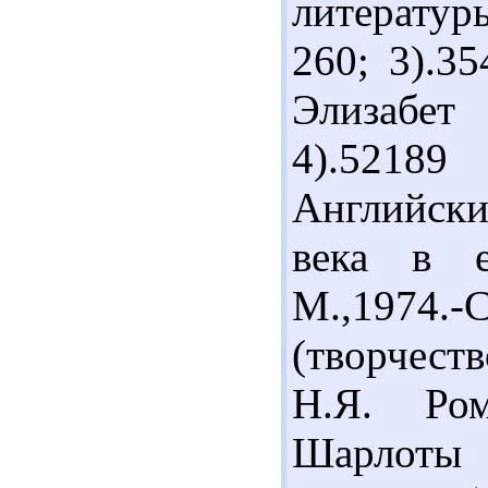
литератур
260; 3).3
Элизабет
4).5218
Английски
века в е
М.,1974.-
(творчест
Н.Я. Ро
Шарлоты 