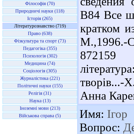
сведения 
Філософія (70)
Природничі науки (118)
В84 Все ш
Історія (265)
кратком и
Літературознавство (719)
Право (638)
М.,1996.-С
Фізкультура та спорт (73)
Педагогіка (355)
872159 8
Психологія (302)
Медицина (74)
літерату
Соціологія (305)
Журналістика (221)
творів...-
Політичні науки (155)
Анна Каре
Релігія (31)
Наука (13)
Іноземні мови (213)
Имя:
Ігор
Військова справа (5)
Вопрос:
Де