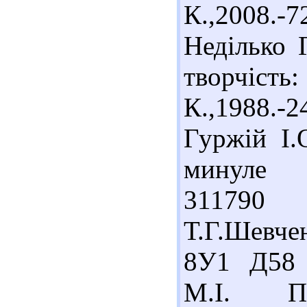
К.,2008.-
Неділько 
творчіс
К.,1988.-
Гуржій І.
минуле У
311790
Т.Г.Шевчен
8У1 Д58 
М.І. По