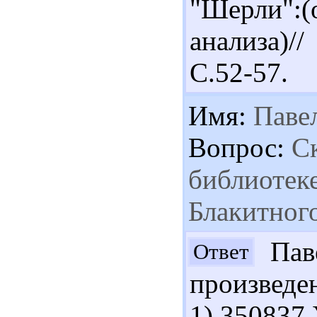
"Шерли":
анализа)/
С.52-57.
Имя:
Паве
Вопрос:
Ск
библиотеке
Блакитного
Паве
Ответ
произведе
1).350837 