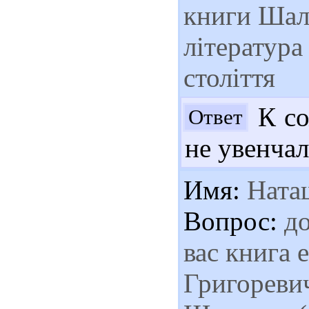
книги Шала
література
століття
К со
Ответ
не увенчал
Имя:
Ната
Вопрос:
до
вас книга 
Григореви