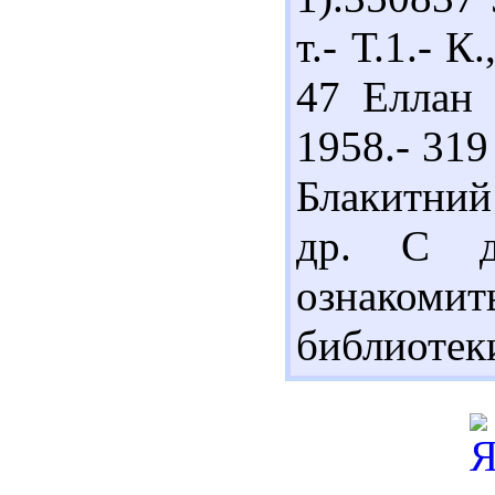
т.- Т.1.- К
47 Еллан В
1958.- 319
Блакитний 
др. С д
ознакомит
библиотеки