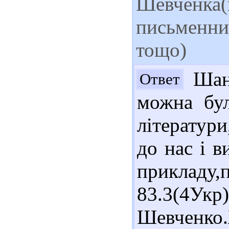
Шевченка(
письменни
тощо)
Шано
Ответ
можна бул
літератури
до нас і в
прикладу,
83.3(4У
Шевченк