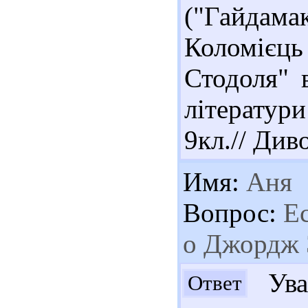
("Гайдама
Коломієць
Стодоля" в
літератур
9кл.// Див
Имя:
Аня
Вопрос:
Ес
о Джордж 
Ува
Ответ