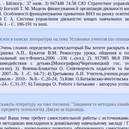
0. - Бібліогр.: 37 назв. 3) 947448 74.58 С83 Стратегічне управ
 4) Боголіб Т. М. Модель фінансування й організація діяльності в
М. Особливості функціонування приватних ВНЗ на ринку освітніх
ій Г. А. Система управління діяльністю вищих навчальних зак
 1. - С. 186-191 та інші.
гите в поиске литературы на тему Установки учителя (по отнош
Очень сложно определить аспект,который Вы хотите раскрыть в
Ершова А.П., Букатов В.М. Режиссура урока, общения и пове
циальный ин-т:Флинта,2006 .-336 с.-(ил.); 2). 917985 88.8 
имодействия с детьми:[Монография]/Череповецкий гос. ун-
огии); 3). Вовчик-Блакитна О. Співтворчість педагогів та б
.- 2007.-№ 3 .-С. 64-71; 4).Третьякова А.Н. Учитель,ученик,р
коле.- 2010.- №8.- С.20-24; 5).Кіян О.Батьківсько-вчительськ
3-24.- С.31-37; 6).Танцюра О. Робота з батьками - запорука усп
кажіть літературу на таке питання: "Завдання та методика ознай
 предмету психологія). Дякую за відповідь.
на! Ваша тема требует самостоятельной работы с источниками
методикою викладання в дошкільному навчальному закладі / Г. В.
е ребенка - дошкольника: развитого, образованного, самостоят