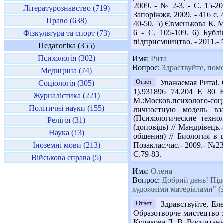
2009. - № 2-3. - С. 15-2
Літературознавство (719)
Запоріжжя, 2009. - 416 с.
Право (638)
40-50. 5) Євменькова К. 
6 - С. 105-109. 6) Бубл
Фізкультура та спорт (73)
підприємництво. - 2011.- №
Педагогіка (355)
Психологія (302)
Имя:
Рита
Вопрос:
Здраствуйте, помо
Медицина (74)
Ответ
Уважаемая Рита!. 
Соціологія (305)
1).931896 74.204 Е 80 
Журналістика (221)
М.:Москов.психолого-со
Політичні науки (155)
личностную модель вза
(Психологические технол
Релігія (31)
(доповідь) // Мандрівець
Наука (13)
общения) // Биология в ш
Іноземні мови (213)
Позаклас.час.- 2009.- №2
С.79-83.
Військова справа (5)
Имя:
Олена
Вопрос:
Добрий день! Підс
художніми матеріалами" (з
Ответ
Здравствуйте, Еле
Образотворче мистецтво з 
Куцакова Л. В. Воспитани