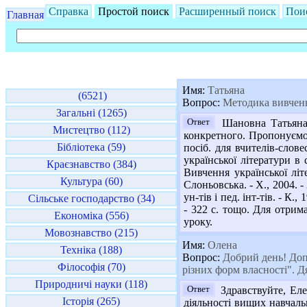
Справка
Простой поиск
Расширенный поиск
Пои
Главная
Имя:
Татьяна
(6521)
Вопрос:
Методика вивчення
Загальні (1265)
Ответ
Шановна Татьяна,
Мистецтво (112)
конкретного. Пропонуємо 
Бібліотека (59)
посіб. для вчителів-слове
української літератури в 
Краєзнавство (384)
Вивчення української літ
Культура (60)
Слоньовська. - Х., 2004. -
ун-тів і пед. інт-тів. - К.
Сільське господарство (34)
- 322 с. тощо. Для отрим
Економіка (556)
уроку.
Мовознавство (215)
Имя:
Олена
Техніка (188)
Вопрос:
Добрий день! Допо
Філософія (70)
різних форм власності". 
Природничі науки (118)
Ответ
Здравствуйте, Еле
Історія (265)
діяльності вищих навчальн