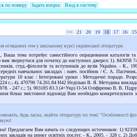
ск по номеру
Задать вопрос
Вход в систему
<<
21
20
19
18
17
16
15
 оглядових тем у шкільному курсі української літератури
 Ваша тема потребує самостійного опрацювання каталогів та 
вам звернутися для початку до наступних джерел: 1). 843958 74.
сників, студ.-філологів та вступників до вузів України. - К., 
середніх навчальних закладах : навч. посібник / Є. А. Пасічник.
ератури 10 клас : Інтегровані уроки : Методичні поради. Розро
 224 с.; 4). 470790 74.261.84 Н42 Неділько В. Я. Методика виклада
, 1978. - 247 с.; 5). 903185 83.3 (4=Укр) О-54 Оліфіренко В. В. Підр
ання більш змістовної відповіді Вам необхідно конкретизувати 
можіть, будь ласка, знайти літературу по темі: "Особливості ф
Дякую!
на! Предлагаем Вам начать со следующих источников: 1) 9235
их закладів на ринку освітніх послуг. - К., 2005. - 328 с. 2) До