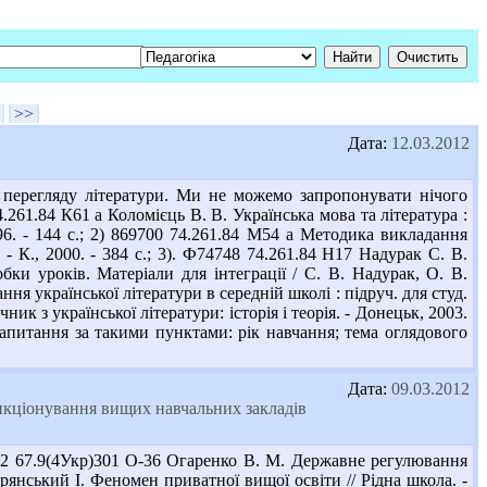
>>
Дата:
12.03.2012
перегляду літератури. Ми не можемо запропонувати нічого
261.84 К61 а Коломієць В. В. Українська мова та література :
1996. - 144 с.; 2) 869700 74.261.84 М54 а Методика викладання
 - К., 2000. - 384 с.; 3). Ф74748 74.261.84 Н17 Надурак С. В.
бки уроків. Матеріали для інтеграції / С. В. Надурак, О. В.
ння української літератури в середній школі : підруч. для студ.
учник з української літератури: історія і теорія. - Донецьк, 2003.
запитання за такими пунктами: рік навчання; тема оглядового
Дата:
09.03.2012
ункціонування вищих навчальних закладів
92 67.9(4Укр)301 О-36 Огаренко В. М. Державне регулювання
брянський І. Феномен приватної вищої освіти // Рідна школа. -