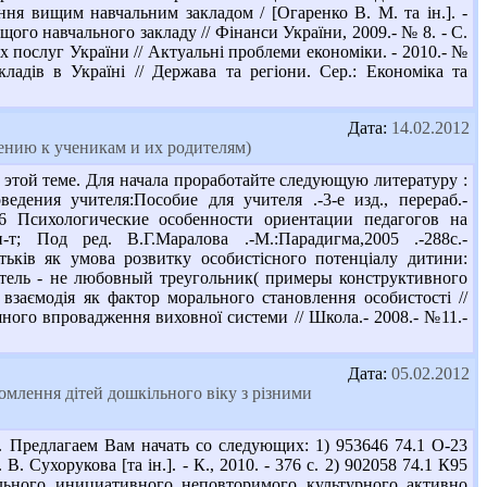
ління вищим навчальним закладом / [Огаренко В. М. та ін.]. -
ищого навчального закладу // Фінанси України, 2009.- № 8. - С.
 послуг України // Актуальні проблеми економіки. - 2010.- №
ладів в Україні // Держава та регіони. Сер.: Економіка та
Дата:
14.02.2012
ению к ученикам и их родителям)
 этой теме. Для начала проработайте следующую литературу :
дения учителя:Пособие для учителя .-3-е изд., перераб.-
П86 Психологические особенности ориентации педагогов на
т; Под ред. В.Г.Маралова .-М.:Парадигма,2005 .-288с.-
атьків як умова розвитку особистісного потенціалу дитини:
одитель - не любовный треугольник( примеры конструктивного
а взаємодія як фактор морального становлення особистості //
ішного впровадження виховної системи // Школа.- 2008.- №11.-
Дата:
05.02.2012
омлення дітей дошкільного віку з різними
. Предлагаем Вам начать со следующих: 1) 953646 74.1 О-23
 Сухорукова [та ін.]. - К., 2010. - 376 с. 2) 902058 74.1 К95
ельного, инициативного, неповторимого, культурного, активно