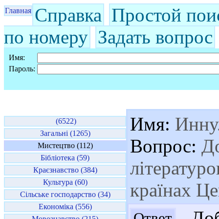
Справка
Простой пои
Главная
по номеру
Задать вопрос
Имя:
Пароль:
Имя:
Инну
(6522)
Загальні (1265)
Вопрос:
До
Мистецтво (112)
Бібліотека (59)
літературо
Краєзнавство (384)
Культура (60)
країнах Ц
Сільське господарство (34)
Економіка (556)
Доб
Ответ
Мовознавство (215)