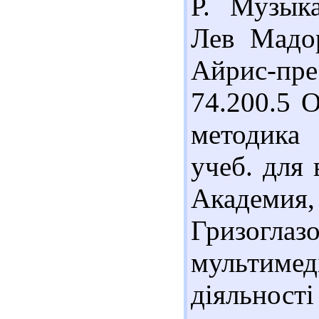
Р. Музыка
Лев Мадор
Айрис-прес
74.200.5 
методика
учеб. для 
Академи
Гризогл
мультимед
діяльності