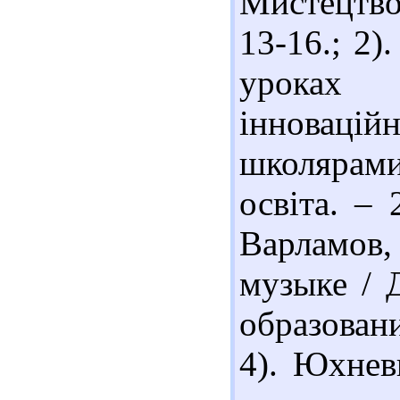
Мистецтво 
13-16.; 2)
уроках 
інновац
школярами
освіта. – 
Варламов,
музыке / 
образовани
4). Юхнев