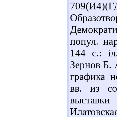
709(И4)(
Образотв
Демократич
попул. нар
144 с.: і
Зернов Б. 
графика 
вв. из с
выставк
Илатовская