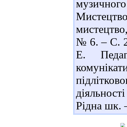
музичного 
Мистецтво
мистецтво,
№ 6. – С. 2
Е. Педаг
комунік
підлітков
діяльності
Рідна шк. 