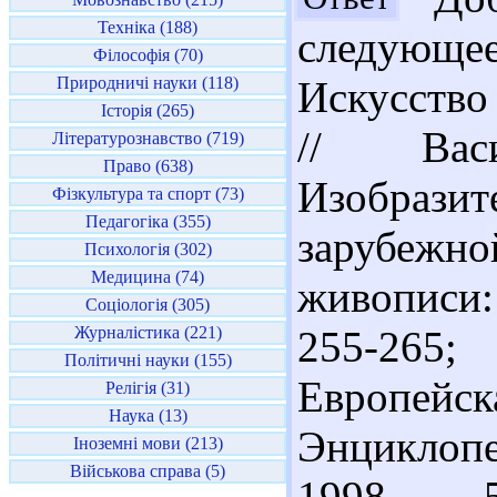
Техніка (188)
следующее
Філософія (70)
Природничі науки (118)
Искусство
Історія (265)
// Вас
Літературознавство (719)
Право (638)
Изобрази
Фізкультура та спорт (73)
Педагогіка (355)
зарубежн
Психологія (302)
Медицина (74)
живописи: 
Соціологія (305)
Журналістика (221)
255-265;
Політичні науки (155)
Европейс
Релігія (31)
Наука (13)
Энциклопе
Іноземні мови (213)
Військова справа (5)
1998. - 