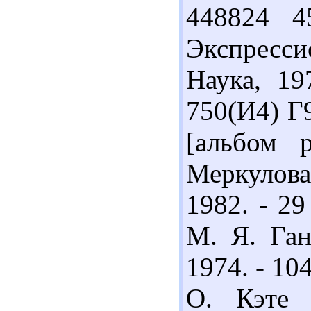
448824 4
Экспресс
Наука, 19
750(И4) Г9
[альбом р
Меркулова.
1982. - 2
М. Я. Ган
1974. - 10
О. Кэте 