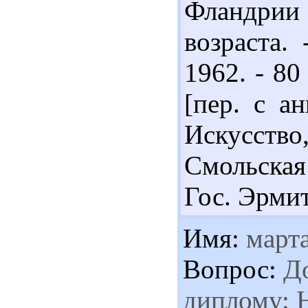
Фландрии 
возраста.
1962. - 80
[пер. с ан
Искусство
Смольская
Гос. Эрмита
Имя:
март
Вопрос:
До
диплому: Н