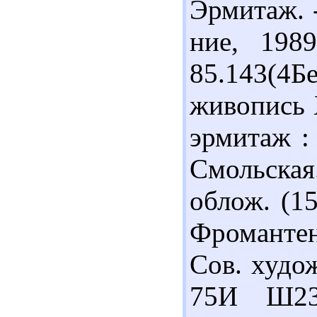
Эрмитаж. -
ние, 198
85.143(
живопись X
эрмитаж : 
Смольская
облож. (15
Фромантен
Сов. худож
75И Ш23