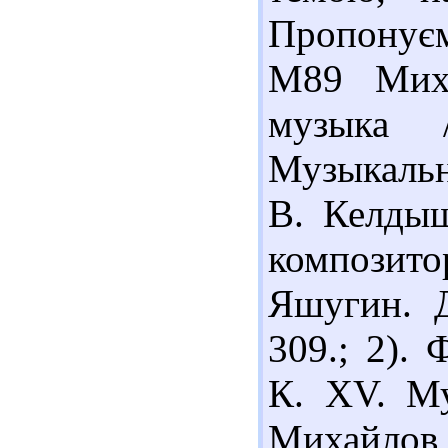
Пропонуєм
М89 Миха
музыка 
Музыкальн
В. Келдыш
композито
Яшугин. Д
309.; 2).
К. XV. Му
Михайло