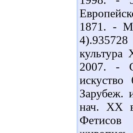
Европейск
1871. - М
4).93572
культура 
2007. - С
искуство 
Зарубеж. 
нач. ХХ в
Фетисов 