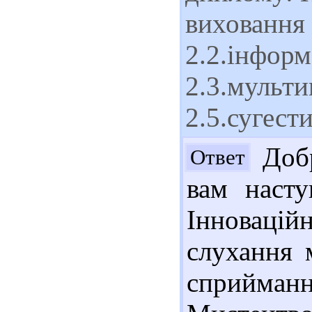
виховання 
2.2.інформ
2.3.мульти
2.5.сугест
Добр
Ответ
вам насту
Інноваці
слухання 
сприйманн