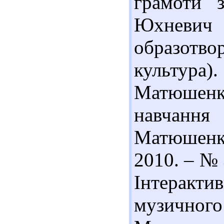
грамоти 
Юхневич /
образотв
культура).
Матюшенк
навчанн
Матюшенко
2010. – № 3
Інтерак
музичного