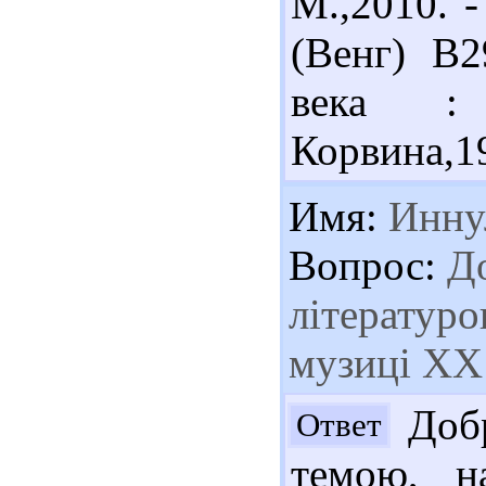
М.,2010. -
(Венг) В
века :
Корвина,1
Имя:
Инну
Вопрос:
До
літературо
музиці ХХ 
Добр
Ответ
темою, н