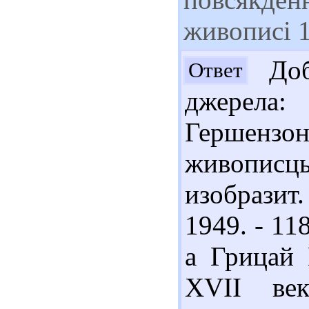
живописі 1
Доб
Ответ
джерела
Гершензон
живописцы
изобразит
1949. - 11
а Грицай 
ХVІІ век