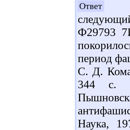
Здр
Ответ
следующий
Ф29793 7И
покорило
период фаш
С. Д. Кома
344 с. 
Пышновска
антифашист
Наука, 19