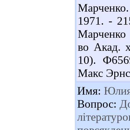
Марченко.
1971. - 2
Марченко Е
во Акад. 
10). Ф656
Макс Эрнст.
Имя:
Юли
Вопрос:
До
літературо
повсякден