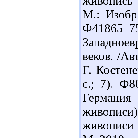
живопись 
М.: Изобр.
Ф41865 7
Западноев
веков. /Ав
Г. Костене
с.; 7). Ф
Германи
живопис
живописи