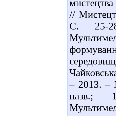
мистецтва 
// Мистецт
С. 25-2
Мультиме
формуванн
середови
Чайковська
– 2013. – 
назв.; 
Мультимед