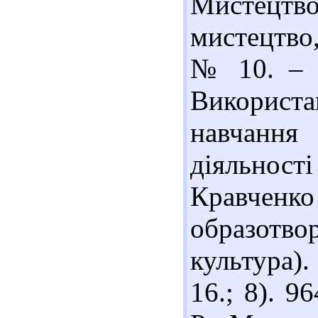
Мистецтво
мистецтво
№ 10. – С
Використ
навчання
діяльност
Кравченко
образотв
культура).
16.; 8). 