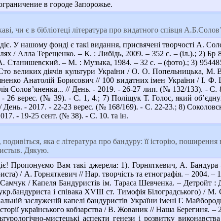
граничение в городе Запорожье.
аві, чи є в бібліотеці література про видатного співця А.Б.Соло
іє. У нашому фонді є такі видання, присвячені творчості А. Сол
ях / Алла Терещенко. – К. : Либідь, 2009. – 352 с. – (іл.).; 2)
. Станишевский. – М. : Музыка, 1984. – 32 с. – (фото).; 3) 954
Сто великих діячів культури України / О. О. Попельницька, М. В.
енко Анатолій Борисович // 100 видатних імен України / І. Ф. Ш
ія Солов’яненка... // День. - 2019. - 26-27 лип. (№ 132/133). - С
. - 26 верес. (№ 39). - С. 1, 4.; 7) Поліщук Т. Голос, який об’єд
// День. - 2017. - 22-23 верес. (№ 168/169). - С. 22-23.; 8) Соко
17. - 19-25 сент. (№ 38). - С. 10. та ін.
 подивіться, яка є література про бандуру: її історію, поширення в
ристыв. Дякую.
є! Пропонуємо Вам такі джерела: 1). Горняткевич, А. Бандура
та) / А. Горняткевич // Нар. творчість та етнографія. – 2004. – 1
 Самчук / Капеля Бандуристів ім. Тараса Шевченка. – Детройт : 
кр.бандуриста і співака ХVIII ст. Тимофія Білоградського) / М. С
альній заслуженій капелі бандуристів України імені Г. Майбороди -
 історії українського кобзарства / В. Жованик // Наша Берегиня. –
льтурологічно-мистецькі аспекти генези і розвитку виконавств