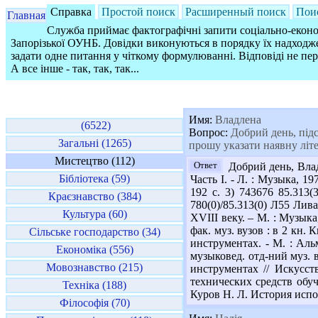
Справка
Простой поиск
Расширенный поиск
Пои
Главная
Служба приймає фактографічні запити соціально-економ
Запорізької ОУНБ. Довідки виконуються в порядку їх надходже
задати одне питання у чіткому формулюванні. Відповіді не пе
А все інше - так, так, так...
Имя:
Владлена
(6522)
Вопрос:
Добрий день, підс
Загальні (1265)
прошу указати наявну літе
Мистецтво (112)
Ответ
Добрий день, Влад
Бібліотека (59)
Часть І. - Л. : Музыка, 1
192 с. 3) 743676 85.313
Краєзнавство (384)
780(0)/85.313(0) Л55 Лива
Культура (60)
XVIII веку. – М. : Музыка
фак. муз. вузов : в 2 кн.
Сільське господарство (34)
инструментах. - М. : Аль
Економіка (556)
музыковед. отд-ний муз. в
Мовознавство (215)
инструментах // Искусст
технических средств обуч
Техніка (188)
Куров Н. Л. История испол
Філософія (70)