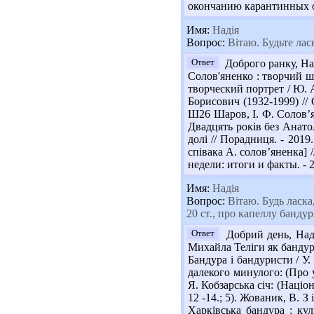
окончанию карантинных о
Имя:
Надія
Вопрос:
Вітаю. Будьте ласк
Ответ
Доброго ранку, Над
Солов'яненко : творчий шл
творческий портрет / Ю. А
Борисович (1932-1999) // 
Ш26 Шаров, І. Ф. Солов’ян
Двадцять років без Анатол
долі // Порадниця. - 2019
співака А. солов’яненка] 
недели: итоги и факты. - 20
Имя:
Надія
Вопрос:
Вітаю. Будь ласка,
20 ст., про капеллу банду
Ответ
Добрий день, Наді
Михайла Теліги як бандурис
Бандура і бандуристи / У.
далекого минулого: (Про у
Я. Кобзарська січ: (Націон
12 -14.; 5). Жованик, В. З
Харківська бандура : ку