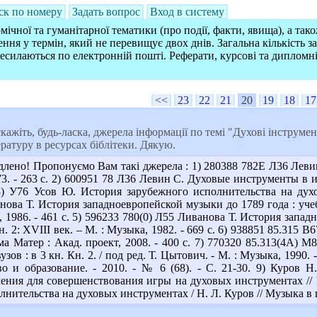
ск по номеру
Задать вопрос
Вход в систему
ічної та гуманітарної тематики (про події, факти, явища), а так
ння у термін, який не перевищує двох днів. Загальна кількість 
ресилаються по електронній пошті. Реферати, курсові та дипломн
<<
23
22
21
20
19
18
17
кажіть, будь-ласка, джерела інформації по темі "Духові інструмен
ратуру в ресурсах біблітеки. Дякую.
лено! Пропонуємо Вам такі джерела : 1) 280388 782Е Л36 Лев
973. - 263 с. 2) 600951 78 Л36 Левин С. Духовые инструменты в и
(3) У76 Усов Ю. История зарубежного исполнительства на духо
нова Т. История западноевропейской музыки до 1789 года : учеб.
, 1986. - 461 с. 5) 596233 780(0) Л55 Ливанова Т. История запад
 Кн. 2: XVIII век. – М. : Музыка, 1982. - 669 с. 6) 938851 85.31
ма Матер : Акад. проект, 2008. - 400 с. 7) 770320 85.313(4А)
узов : в 3 кн. Кн. 2. / под ред. Т. Цытович. - М. : Музыка, 1990
во и образование. - 2010. - № 6 (68). - С. 21-30. 9) Куров
ения для совершенствования игры на духовых инструментах // Иск
нительства на духовых инструментах / Н. Л. Куров // Музыка в шк