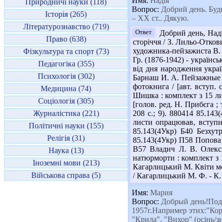
Имя:
Надія
Природничі науки (118)
Вопрос:
Добрий день. Будь
Історія (265)
– XX ст.. Дякую.
Літературознавство (719)
Ответ
Добрий день, Наді
Право (638)
сторіччя / З. Лильо-Отков
художника-пейзажиста В. Д
Фізкультура та спорт (73)
Гр. (1876-1942) - українсь
Педагогіка (355)
від дня народження украї
Психологія (302)
Барнаш И. А. Пейзажные ме
фотокнига / [авт. вступ.
Медицина (74)
Шишка : комплект з 15 лис
Соціологія (305)
[голов. ред. Н. Прибєга ; 
Журналістика (221)
208 с.; 9). 880414 85.143
листи опрацював, вступи 
Політичні науки (155)
85.143(4Укр) Б40 Безхут
Релігія (31)
85.143(4Укр) П58 Попова Л
В57 Владич Л. В. Олексі
Наука (13)
натюрморти : комплект з 11
Іноземні мови (213)
Кагарлицький М. Квіти мої
Військова справа (5)
/ Кагарлицький М. Ф. - К. 
Имя:
Мария
Вопрос:
Добрый день!Подс
1957г.Например этих:"Корол
"Крила", "Вихор" (осінь/зи