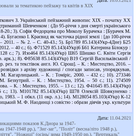
Дата:
16.05.2021
ацювали за тематикою пейзажу та квітів в XIX
Откович З. Український пейзажний живопис XIX - початку XX
підтриманий Шевченком : (До 95-річчя з дня смерті українського
18-20.; 3). Софія Федорцева про Миколу Бурачека : [Бурачек М.
4). Бугаєнко І. Краєвид як часточка рідної землі : [до 100-річчя
 2011. – № 2. – С. 40-43.; 5). Бр1789 85.143(4Укр-4Дне) Б25
012. – 40 с.; 6). Ф71529 85.143(4Укр)6 Б61 Катерина Білокур :
– 128 с.; 7). Изо464 85.143(4Укр) Ш65 Шишко С. Квіти Сергія
. арк.).; 8). Ф85638 85.143(4Укр) В19 Сергій Васильківський /
ер. рез. та текстівок англ. Ю. Сірош]. – К. : Мистецтво, 2016. –
 розвідки з архіву художниці / спогади записав, упорядкував,
. Кагарлицький. – К. : Томіріс, 2000. – 432 с.; 10). 273346
М. Безхутрий. – К. : Мистецтво, 1954. – 50 с.; 11). 274509
ва. – К. : Мистецтво, 1955. – 13 с.; 12). Ф41645 85.143(4Укр)
6 с.; 13). М101782 85.143(4Укр) Ш78 Олексій Шовкуненко :
, 1983. – 1 обкл. (11 окр. л.).; 14). М128054 85.103(4Укр) К-12
ицький М. Ф. Наодинці з совістю : образи діячів укр. культури
Дата:
11.04.2021
икациями показов К.Диора за 1947-
 1947-1948 рр.), "Зиг-заг", "Політ" (весна/літо 1948 р.),
ліття", "Ножиці" (осінь/ зима 1949-1950 рр.), "Вертикаль"