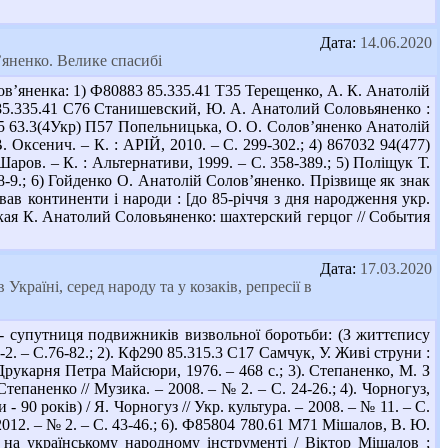
Дата:
14.06.2020
в’яненко. Велике спасибі
ов’яненка: 1) Ф80883 85.335.41 Т35 Терещенко, А. К. Анатолій
 Бр 85.335.41 С76 Станишевский, Ю. А. Анатолий Соловьяненко :
485 63.3(4Укр) П57 Попельницька, О. О. Солов’яненко Анатолій
 Оксенич. – К. : АРІЙ, 2010. – С. 299-302.; 4) 867032 94(477)
аров. – К. : Альтернативи, 1999. – С. 358-389.; 5) Поліщук Т.
. 8-9.; 6) Гойденко О. Анатолій Солов’яненко. Прізвище як знак
нував континенти і народи : [до 85-річчя з дня народження укр.
ловская К. Анатолий Соловьяненко: шахтерский герцог // События
Дата:
17.03.2020
 Україні, серед народу та у козаків, репресії в
 - супутниця подвижників визвольної боротьби: (З життєпису
-2. – С.76-82.; 2). Кф290 85.315.3 С17 Самчук, У. Живі струни :
Друкарня Петра Майсюри, 1976. – 468 с.; 3). Степаненко, М. З
тепаненко // Музика. – 2008. – № 2. – С. 24-26.; 4). Чорногуз,
 90 років) / Я. Чорногуз // Укр. культура. – 2008. – № 11. – С.
 2012. – № 2. – С. 43-46.; 6). Ф85804 780.61 М71 Мішалов, В. Ю.
а на українському народному інструменті / Віктор Мішалов ;