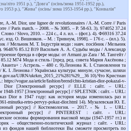
на/літо 1951 р.), "Довга" (осінь/зима 1951-1952 рр.),
о 1953 р.), "Жива" (осінь/ зима 1953-1954 рр.), "Конвалія"
M. Dior, une lignee de revolutionnaires / A.-M. Corre // Paris
Corre // Paris match. – 2008. – № 3085. – P. 58-63. 3). 974052 37.24
во / Slovo, 2010. – 224 с., 4 л. ил. – (фот.). 4). Ф69316 37.24
 изд. О. Вишняков. – М. : Тривиум, 1998]. – 176 с. – (ил.). 5).
ик // Мельник М. Т. Індустрія моди : навч. посібник / Мельник
. 6). 964876 85.12 В19 Васильев А. А. Судьбы моды / Александр
строение бренда в сфере моды: от Armani до Zara / М. Тангейт /
3 85.12 М74 Мода и стиль / [пред. ред. совета Мария Аксёнова ;
Аванта+ : Астрель. – 480 с. 9).Леонова К. І. Становлення та
 К. І. Леонова // Українська культура: минуле, сучасне, шляхи
//nbuv.gov.ua/UJRN/ukrkm_2015_21%281%29__36 10).Что Кристиан
://vogue.ua/article/fashion/brend/chto-kristian-dior-pokazal-v-
tian Dior [Электронный ресурс] // ELLE : сайт. – URL:
ия Dior 1948-1957 [Электронный ресурс] // SPLETNIK : сайт. – URL:
й показ Dior в 1947 году: как история моды изменилась раз и
361-minutka-retro-pervyy-pokaz-dior.html 14). Музалевская Ю. Е.
нный ресурс] // Костюмология. – 2017. - № 1. – URL:
ior [Электронный ресурс] // PINTEREST : сайт. - URL:
логические основы формирования высокой моды (1947-1957 гг.) и
орик – общественно-политический журнал : сайт. - URL:
, книги из фондов нашей библиотеки Вы сможете просмотреть по