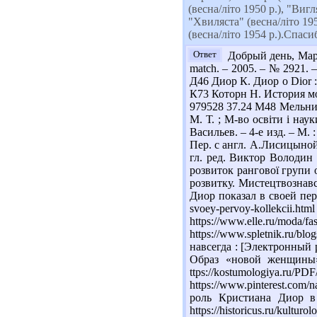
(весна/літо 1950 р.), "Виг
"Хвиляста" (весна/літо 195
(весна/літо 1954 р.).Спаси
Ответ
Добрый день, Мария
match. – 2005. – № 2921. – P
Д46 Диор К. Диор о Dior : 
К73 Которн Н. История моды
979528 37.24 М48 Мельник 
М. Т. ; М-во освіти і нау
Васильев. – 4-е изд. – М.
Пер. с англ. А.Лисицыной.
гл. ред. Виктор Володин 
розвиток рангової групи о
розвитку. Мистецтвознавст
Диор показал в своей перво
svoey-pervoy-kollekci
https://www.elle.ru/moda/f
https://www.spletnik.ru/
навсегда : [Электронный ре
Образ «новой женщины»
ttps://kostumologiya.
https://www.pinterest.com
роль Кристиана Диор в
https://historicus.ru/ku