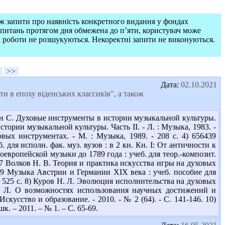
ож запити про наявність конкретного видання у фондах
запитань протягом дня обмежена до п’яти, користувач може
і роботи не розшукуються. Некоректні запити не виконуються.
>>
Дата:
02.10.2021
ти в епоху віденських классиків", а також
ин С. Духовые инструменты в истории музыкальной культуры.
стории музыкальной культуры. Часть ІІ. - Л. : Музыка, 1983. -
вых инструментах. - М. : Музыка, 1989. - 208 с. 4) 656439
 для исполн. фак. муз. вузов : в 2 кн. Кн. І: От античности к
ноевропейской музыки до 1789 года : учеб. для теор.-композит.
5 В67 Волков Н. В. Теория и практика искусства игры на духовых
 М89 Музыка Австрии и Германии ХІХ века : учеб. пособие для
. - 525 с. 8) Куров Н. Л. Эволюция исполнительства на духовых
 Н. Л. О возможностях использования научных достижений и
усство и образование. - 2010. - № 2 (64). - С. 141-146. 10)
. – 2011. – № 1. – С. 65-69.