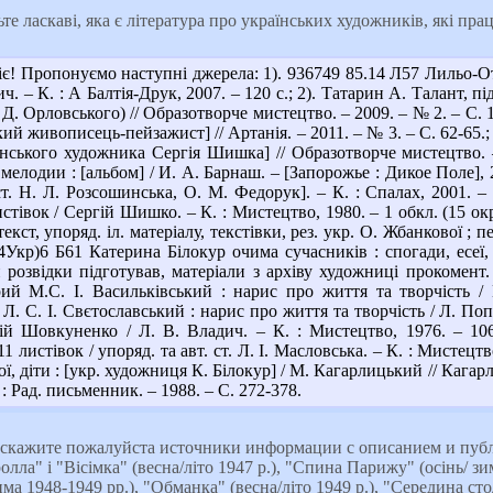
те ласкаві, яка є література про українських художників, які пр
є! Пропонуємо наступні джерела: 1). 936749 85.14 Л57 Лильо-
ич. – К. : А Балтія-Друк, 2007. – 120 с.; 2). Татарин А. Талант, 
. Орловського) // Образотворче мистецтво. – 2009. – № 2. – С. 
кий живописець-пейзажист] // Артанія. – 2011. – № 3. – С. 62-65.; 
нського художника Сергія Шишка] // Образотворче мистецтво. –
лодии : [альбом] / И. А. Барнаш. – [Запорожье : Дикое Поле], 2
 ст. Н. Л. Розсошинська, О. М. Федорук]. – К. : Спалах, 2001. 
тівок / Сергій Шишко. – К. : Мистецтво, 1980. – 1 обкл. (15 окр
текст, упоряд. іл. матеріалу, текстівки, рез. укр. О. Жбанкової ; п
(4Укр)6 Б61 Катерина Білокур очима сучасників : спогади, есеї,
розвідки підготував, матеріали з архіву художниці прокомент. М
рий М.С. І. Васильківський : нарис про життя та творчість / 
. С. І. Свєтославський : нарис про життя та творчість / Л. Попо
й Шовкуненко / Л. В. Владич. – К. : Мистецтво, 1976. – 10
 листівок / упоряд. та авт. ст. Л. І. Масловська. – К. : Мистецтво
, діти : [укр. художниця К. Білокур] / М. Кагарлицький // Кагарл
: Рад. письменник. – 1988. – С. 272-378.
кажите пожалуйста источники информации с описанием и публ
ла" і "Вісімка" (весна/літо 1947 р.), "Спина Парижу" (осінь/ зима
ма 1948-1949 рр.), "Обманка" (весна/літо 1949 р.), "Середина сто