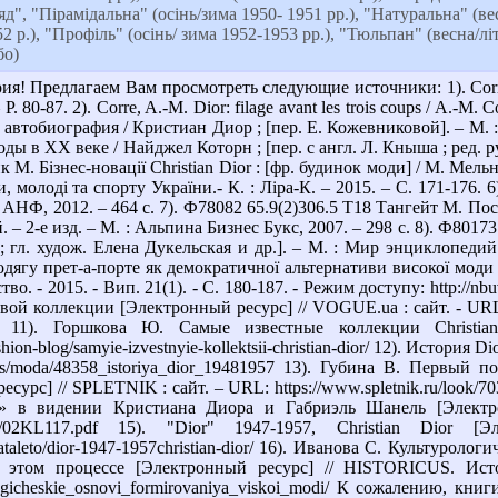
ляд", "Пірамідальна" (осінь/зима 1950- 1951 рр.), "Натуральна" (вес
2 р.), "Профіль" (осінь/ зима 1952-1953 рр.), "Тюльпан" (весна/літ
бо)
! Предлагаем Вам просмотреть следующие источники: 1). Corre, A.-
. 80-87. 2). Corre, A.-M. Dior: filage avant les trois coups / A.-M. 
автобиография / Кристиан Диор ; [пер. Е. Кожевниковой]. – М. : Сло
 в XX веке / Найджел Которн ; [пер. с англ. Л. Кныша ; ред. рус.
М. Бізнес-новації Christian Dior : [фр. будинок моди] / М. Мельн
ки, молоді та спорту України.- К. : Ліра-К. – 2015. – С. 171-176
 : АНФ, 2012. – 464 с. 7). Ф78082 65.9(2)306.5 Т18 Тангейт М. По
 – 2-е изд. – М. : Альпина Бизнес Букс, 2007. – 298 с. 8). Ф8017
; гл. худож. Елена Дукельская и др.]. – М. : Мир энциклопедий 
дягу прет-а-порте як демократичної альтернативи високої моди /
во. - 2015. - Вип. 21(1). - С. 180-187. - Режим доступу: http:
й коллекции [Электронный ресурс] // VOGUE.ua : сайт. - URL: https
i.html 11). Горшкова Ю. Самые известные коллекции Chris
ashion-blog/samyie-izvestnyie-kollektsii-christian-dior/ 12). Истор
blogs/moda/48358_istoriya_dior_19481957 13). Губина В. Первы
сурс] // SPLETNIK : сайт. – URL: https://www.spletnik.ru/look/70
 в видении Кристиана Диора и Габриэль Шанель [Электро
ru/PDF/02KL117.pdf 15). "Dior" 1947-1957, Christian D
/nataleto/dior-1947-1957christian-dior/ 16). Иванова С. Культуро
 этом процессе [Электронный ресурс] // HISTORICUS. Ист
lturologicheskie_osnovi_formirovaniya_viskoi_modi/ К сожалению