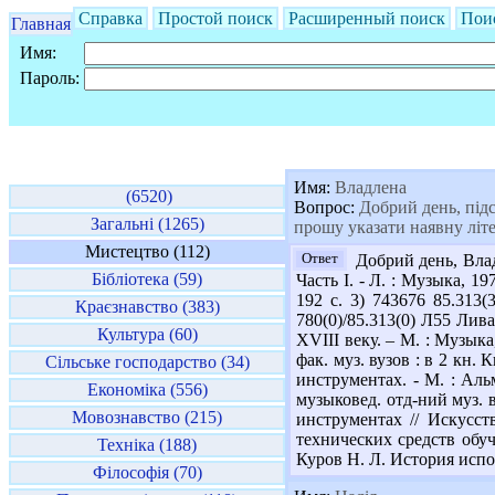
Справка
Простой поиск
Расширенный поиск
Пои
Главная
Имя:
Пароль:
Имя:
Владлена
(6520)
Вопрос:
Добрий день, підс
Загальні (1265)
прошу указати наявну літе
Мистецтво (112)
Ответ
Добрий день, Влад
Бібліотека (59)
Часть І. - Л. : Музыка, 1
192 с. 3) 743676 85.313
Краєзнавство (383)
780(0)/85.313(0) Л55 Лива
Культура (60)
XVIII веку. – М. : Музыка
фак. муз. вузов : в 2 кн.
Сільське господарство (34)
инструментах. - М. : Аль
Економіка (556)
музыковед. отд-ний муз. в
Мовознавство (215)
инструментах // Искусст
технических средств обуч
Техніка (188)
Куров Н. Л. История испол
Філософія (70)