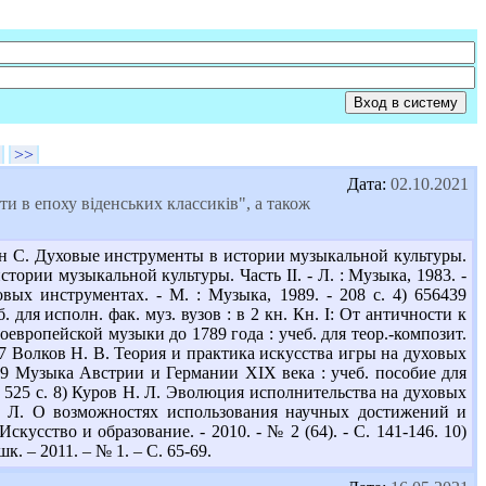
>>
Дата:
02.10.2021
ти в епоху віденських классиків", а також
ин С. Духовые инструменты в истории музыкальной культуры.
стории музыкальной культуры. Часть ІІ. - Л. : Музыка, 1983. -
вых инструментах. - М. : Музыка, 1989. - 208 с. 4) 656439
 для исполн. фак. муз. вузов : в 2 кн. Кн. І: От античности к
ноевропейской музыки до 1789 года : учеб. для теор.-композит.
5 В67 Волков Н. В. Теория и практика искусства игры на духовых
 М89 Музыка Австрии и Германии ХІХ века : учеб. пособие для
. - 525 с. 8) Куров Н. Л. Эволюция исполнительства на духовых
 Н. Л. О возможностях использования научных достижений и
усство и образование. - 2010. - № 2 (64). - С. 141-146. 10)
. – 2011. – № 1. – С. 65-69.