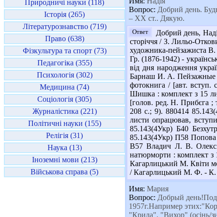
Имя:
Надія
Природничі науки (118)
Вопрос:
Добрий день. Будь
Історія (265)
– XX ст.. Дякую.
Літературознавство (719)
Ответ
Добрий день, Наді
Право (638)
сторіччя / З. Лильо-Отков
художника-пейзажиста В. Д
Фізкультура та спорт (73)
Гр. (1876-1942) - українсь
Педагогіка (355)
від дня народження украї
Психологія (302)
Барнаш И. А. Пейзажные ме
фотокнига / [авт. вступ.
Медицина (74)
Шишка : комплект з 15 лис
Соціологія (305)
[голов. ред. Н. Прибєга ; 
Журналістика (221)
208 с.; 9). 880414 85.143
листи опрацював, вступи 
Політичні науки (155)
85.143(4Укр) Б40 Безхут
Релігія (31)
85.143(4Укр) П58 Попова Л
В57 Владич Л. В. Олексі
Наука (13)
натюрморти : комплект з 11
Іноземні мови (213)
Кагарлицький М. Квіти мої
Військова справа (5)
/ Кагарлицький М. Ф. - К. 
Имя:
Мария
Вопрос:
Добрый день!Подс
1957г.Например этих:"Корол
"Крила", "Вихор" (осінь/зи