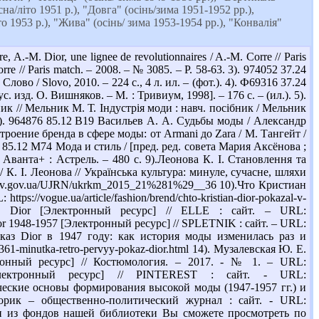
на/літо 1951 р.), "Довга" (осінь/зима 1951-1952 рр.),
о 1953 р.), "Жива" (осінь/ зима 1953-1954 рр.), "Конвалія"
M. Dior, une lignee de revolutionnaires / A.-M. Corre // Paris
Corre // Paris match. – 2008. – № 3085. – P. 58-63. 3). 974052 37.24
во / Slovo, 2010. – 224 с., 4 л. ил. – (фот.). 4). Ф69316 37.24
 изд. О. Вишняков. – М. : Тривиум, 1998]. – 176 с. – (ил.). 5).
ик // Мельник М. Т. Індустрія моди : навч. посібник / Мельник
. 6). 964876 85.12 В19 Васильев А. А. Судьбы моды / Александр
строение бренда в сфере моды: от Armani до Zara / М. Тангейт /
3 85.12 М74 Мода и стиль / [пред. ред. совета Мария Аксёнова ;
Аванта+ : Астрель. – 480 с. 9).Леонова К. І. Становлення та
 К. І. Леонова // Українська культура: минуле, сучасне, шляхи
//nbuv.gov.ua/UJRN/ukrkm_2015_21%281%29__36 10).Что Кристиан
://vogue.ua/article/fashion/brend/chto-kristian-dior-pokazal-v-
tian Dior [Электронный ресурс] // ELLE : сайт. – URL:
ия Dior 1948-1957 [Электронный ресурс] // SPLETNIK : сайт. – URL:
й показ Dior в 1947 году: как история моды изменилась раз и
361-minutka-retro-pervyy-pokaz-dior.html 14). Музалевская Ю. Е.
нный ресурс] // Костюмология. – 2017. - № 1. – URL:
ior [Электронный ресурс] // PINTEREST : сайт. - URL:
логические основы формирования высокой моды (1947-1957 гг.) и
орик – общественно-политический журнал : сайт. - URL:
, книги из фондов нашей библиотеки Вы сможете просмотреть по