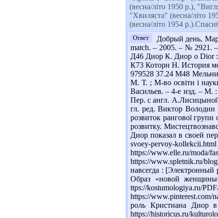
(весна/літо 1950 р.), "Виг
"Хвиляста" (весна/літо 195
(весна/літо 1954 р.).Спаси
Ответ
Добрый день, Мария
match. – 2005. – № 2921. – P
Д46 Диор К. Диор о Dior : 
К73 Которн Н. История моды
979528 37.24 М48 Мельник 
М. Т. ; М-во освіти і нау
Васильев. – 4-е изд. – М.
Пер. с англ. А.Лисицыной.
гл. ред. Виктор Володин 
розвиток рангової групи о
розвитку. Мистецтвознавст
Диор показал в своей перво
svoey-pervoy-kollekci
https://www.elle.ru/moda/f
https://www.spletnik.ru/
навсегда : [Электронный ре
Образ «новой женщины»
ttps://kostumologiya.
https://www.pinterest.com
роль Кристиана Диор в
https://historicus.ru/ku