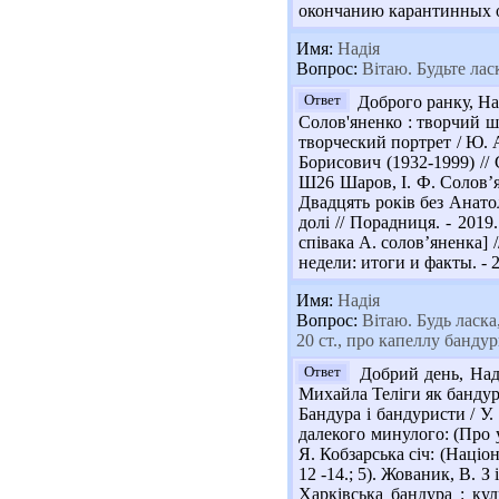
окончанию карантинных о
Имя:
Надія
Вопрос:
Вітаю. Будьте ласк
Ответ
Доброго ранку, Над
Солов'яненко : творчий шл
творческий портрет / Ю. А
Борисович (1932-1999) // 
Ш26 Шаров, І. Ф. Солов’ян
Двадцять років без Анатол
долі // Порадниця. - 2019
співака А. солов’яненка] 
недели: итоги и факты. - 20
Имя:
Надія
Вопрос:
Вітаю. Будь ласка,
20 ст., про капеллу банду
Ответ
Добрий день, Наді
Михайла Теліги як бандурис
Бандура і бандуристи / У.
далекого минулого: (Про у
Я. Кобзарська січ: (Націон
12 -14.; 5). Жованик, В. З
Харківська бандура : ку