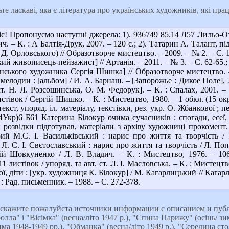
те ласкаві, яка є література про українських художників, які пр
є! Пропонуємо наступні джерела: 1). 936749 85.14 Л57 Лильо-
ич. – К. : А Балтія-Друк, 2007. – 120 с.; 2). Татарин А. Талант, 
. Орловського) // Образотворче мистецтво. – 2009. – № 2. – С. 
кий живописець-пейзажист] // Артанія. – 2011. – № 3. – С. 62-65.; 
нського художника Сергія Шишка] // Образотворче мистецтво. –
лодии : [альбом] / И. А. Барнаш. – [Запорожье : Дикое Поле], 2
 ст. Н. Л. Розсошинська, О. М. Федорук]. – К. : Спалах, 2001. 
тівок / Сергій Шишко. – К. : Мистецтво, 1980. – 1 обкл. (15 окр
текст, упоряд. іл. матеріалу, текстівки, рез. укр. О. Жбанкової ; п
(4Укр)6 Б61 Катерина Білокур очима сучасників : спогади, есеї,
розвідки підготував, матеріали з архіву художниці прокомент. М
рий М.С. І. Васильківський : нарис про життя та творчість / 
. С. І. Свєтославський : нарис про життя та творчість / Л. Попо
й Шовкуненко / Л. В. Владич. – К. : Мистецтво, 1976. – 10
 листівок / упоряд. та авт. ст. Л. І. Масловська. – К. : Мистецтво
, діти : [укр. художниця К. Білокур] / М. Кагарлицький // Кагарл
: Рад. письменник. – 1988. – С. 272-378.
кажите пожалуйста источники информации с описанием и публ
ла" і "Вісімка" (весна/літо 1947 р.), "Спина Парижу" (осінь/ зима
ма 1948-1949 рр.), "Обманка" (весна/літо 1949 р.), "Середина сто