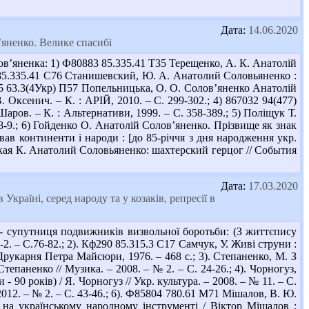
Дата:
14.06.2020
в’яненко. Велике спасибі
ов’яненка: 1) Ф80883 85.335.41 Т35 Терещенко, А. К. Анатолій
 Бр 85.335.41 С76 Станишевский, Ю. А. Анатолий Соловьяненко :
485 63.3(4Укр) П57 Попельницька, О. О. Солов’яненко Анатолій
 Оксенич. – К. : АРІЙ, 2010. – С. 299-302.; 4) 867032 94(477)
аров. – К. : Альтернативи, 1999. – С. 358-389.; 5) Поліщук Т.
. 8-9.; 6) Гойденко О. Анатолій Солов’яненко. Прізвище як знак
нував континенти і народи : [до 85-річчя з дня народження укр.
ловская К. Анатолий Соловьяненко: шахтерский герцог // События
Дата:
17.03.2020
 Україні, серед народу та у козаків, репресії в
 - супутниця подвижників визвольної боротьби: (З життєпису
-2. – С.76-82.; 2). Кф290 85.315.3 С17 Самчук, У. Живі струни :
Друкарня Петра Майсюри, 1976. – 468 с.; 3). Степаненко, М. З
тепаненко // Музика. – 2008. – № 2. – С. 24-26.; 4). Чорногуз,
 90 років) / Я. Чорногуз // Укр. культура. – 2008. – № 11. – С.
 2012. – № 2. – С. 43-46.; 6). Ф85804 780.61 М71 Мішалов, В. Ю.
а на українському народному інструменті / Віктор Мішалов ;