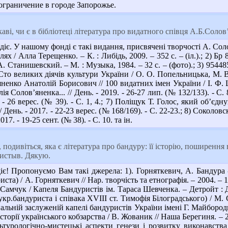
граничение в городе Запорожье.
аві, чи є в бібліотеці література про видатного співця А.Б.Соло
іє. У нашому фонді є такі видання, присвячені творчості А. Сол
ях / Алла Терещенко. – К. : Либідь, 2009. – 352 с. – (іл.).; 2)
. Станишевский. – М. : Музыка, 1984. – 32 с. – (фото).; 3) 954
Сто великих діячів культури України / О. О. Попельницька, М. В.
енко Анатолій Борисович // 100 видатних імен України / І. Ф. Ш
ія Солов’яненка... // День. - 2019. - 26-27 лип. (№ 132/133). - С
. - 26 верес. (№ 39). - С. 1, 4.; 7) Поліщук Т. Голос, який об’єд
// День. - 2017. - 22-23 верес. (№ 168/169). - С. 22-23.; 8) Соко
17. - 19-25 сент. (№ 38). - С. 10. та ін.
 подивіться, яка є література про бандуру: її історію, поширення в
ристыв. Дякую.
є! Пропонуємо Вам такі джерела: 1). Горняткевич, А. Бандура
та) / А. Горняткевич // Нар. творчість та етнографія. – 2004. – 1
 Самчук / Капеля Бандуристів ім. Тараса Шевченка. – Детройт : 
кр.бандуриста і співака ХVIII ст. Тимофія Білоградського) / М. С
альній заслуженій капелі бандуристів України імені Г. Майбороди -
 історії українського кобзарства / В. Жованик // Наша Берегиня. –
льтурологічно-мистецькі аспекти генези і розвитку виконавств