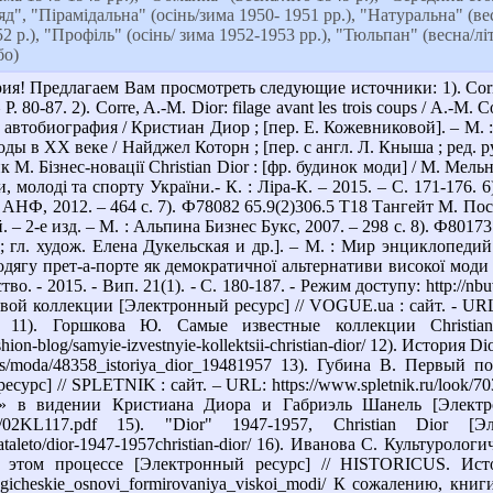
ляд", "Пірамідальна" (осінь/зима 1950- 1951 рр.), "Натуральна" (вес
2 р.), "Профіль" (осінь/ зима 1952-1953 рр.), "Тюльпан" (весна/літ
бо)
! Предлагаем Вам просмотреть следующие источники: 1). Corre, A.-
. 80-87. 2). Corre, A.-M. Dior: filage avant les trois coups / A.-M. 
автобиография / Кристиан Диор ; [пер. Е. Кожевниковой]. – М. : Сло
 в XX веке / Найджел Которн ; [пер. с англ. Л. Кныша ; ред. рус.
М. Бізнес-новації Christian Dior : [фр. будинок моди] / М. Мельн
ки, молоді та спорту України.- К. : Ліра-К. – 2015. – С. 171-176
 : АНФ, 2012. – 464 с. 7). Ф78082 65.9(2)306.5 Т18 Тангейт М. По
 – 2-е изд. – М. : Альпина Бизнес Букс, 2007. – 298 с. 8). Ф8017
; гл. худож. Елена Дукельская и др.]. – М. : Мир энциклопедий 
дягу прет-а-порте як демократичної альтернативи високої моди /
во. - 2015. - Вип. 21(1). - С. 180-187. - Режим доступу: http:
й коллекции [Электронный ресурс] // VOGUE.ua : сайт. - URL: https
i.html 11). Горшкова Ю. Самые известные коллекции Chris
ashion-blog/samyie-izvestnyie-kollektsii-christian-dior/ 12). Истор
blogs/moda/48358_istoriya_dior_19481957 13). Губина В. Первы
сурс] // SPLETNIK : сайт. – URL: https://www.spletnik.ru/look/70
 в видении Кристиана Диора и Габриэль Шанель [Электро
ru/PDF/02KL117.pdf 15). "Dior" 1947-1957, Christian D
/nataleto/dior-1947-1957christian-dior/ 16). Иванова С. Культуро
 этом процессе [Электронный ресурс] // HISTORICUS. Ист
lturologicheskie_osnovi_formirovaniya_viskoi_modi/ К сожалению