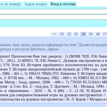
ск по номеру
Задать вопрос
Вход в систему
<<
23
22
21
20
19
18
17
кажіть, будь-ласка, джерела інформації по темі "Духові інструмен
ратуру в ресурсах біблітеки. Дякую.
лено! Пропонуємо Вам такі джерела : 1) 280388 782Е Л36 Лев
973. - 263 с. 2) 600951 78 Л36 Левин С. Духовые инструменты в и
(3) У76 Усов Ю. История зарубежного исполнительства на духо
нова Т. История западноевропейской музыки до 1789 года : учеб.
, 1986. - 461 с. 5) 596233 780(0) Л55 Ливанова Т. История запад
 Кн. 2: XVIII век. – М. : Музыка, 1982. - 669 с. 6) 938851 85.31
ма Матер : Акад. проект, 2008. - 400 с. 7) 770320 85.313(4А)
узов : в 3 кн. Кн. 2. / под ред. Т. Цытович. - М. : Музыка, 1990
во и образование. - 2010. - № 6 (68). - С. 21-30. 9) Куров
ения для совершенствования игры на духовых инструментах // Иск
нительства на духовых инструментах / Н. Л. Куров // Музыка в шк