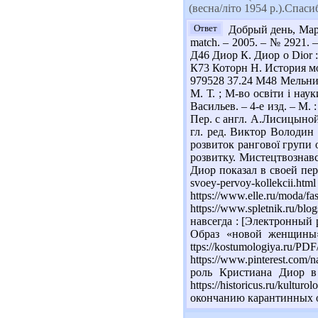
(весна/літо 1954 р.).Спаси
Ответ
Добрый день, Мария
match. – 2005. – № 2921. – P
Д46 Диор К. Диор о Dior : 
К73 Которн Н. История моды
979528 37.24 М48 Мельник 
М. Т. ; М-во освіти і нау
Васильев. – 4-е изд. – М.
Пер. с англ. А.Лисицыной.
гл. ред. Виктор Володин 
розвиток рангової групи о
розвитку. Мистецтвознавст
Диор показал в своей перво
svoey-pervoy-kollekci
https://www.elle.ru/moda/f
https://www.spletnik.ru/
навсегда : [Электронный ре
Образ «новой женщины»
ttps://kostumologiya.
https://www.pinterest.com
роль Кристиана Диор в
https://historicus.ru/ku
окончанию карантинных о