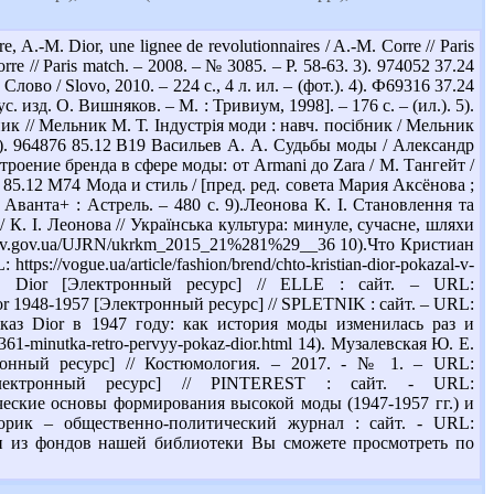
M. Dior, une lignee de revolutionnaires / A.-M. Corre // Paris
Corre // Paris match. – 2008. – № 3085. – P. 58-63. 3). 974052 37.24
во / Slovo, 2010. – 224 с., 4 л. ил. – (фот.). 4). Ф69316 37.24
 изд. О. Вишняков. – М. : Тривиум, 1998]. – 176 с. – (ил.). 5).
ик // Мельник М. Т. Індустрія моди : навч. посібник / Мельник
. 6). 964876 85.12 В19 Васильев А. А. Судьбы моды / Александр
строение бренда в сфере моды: от Armani до Zara / М. Тангейт /
3 85.12 М74 Мода и стиль / [пред. ред. совета Мария Аксёнова ;
Аванта+ : Астрель. – 480 с. 9).Леонова К. І. Становлення та
 К. І. Леонова // Українська культура: минуле, сучасне, шляхи
//nbuv.gov.ua/UJRN/ukrkm_2015_21%281%29__36 10).Что Кристиан
://vogue.ua/article/fashion/brend/chto-kristian-dior-pokazal-v-
tian Dior [Электронный ресурс] // ELLE : сайт. – URL:
ия Dior 1948-1957 [Электронный ресурс] // SPLETNIK : сайт. – URL:
й показ Dior в 1947 году: как история моды изменилась раз и
361-minutka-retro-pervyy-pokaz-dior.html 14). Музалевская Ю. Е.
нный ресурс] // Костюмология. – 2017. - № 1. – URL:
ior [Электронный ресурс] // PINTEREST : сайт. - URL:
логические основы формирования высокой моды (1947-1957 гг.) и
орик – общественно-политический журнал : сайт. - URL:
, книги из фондов нашей библиотеки Вы сможете просмотреть по