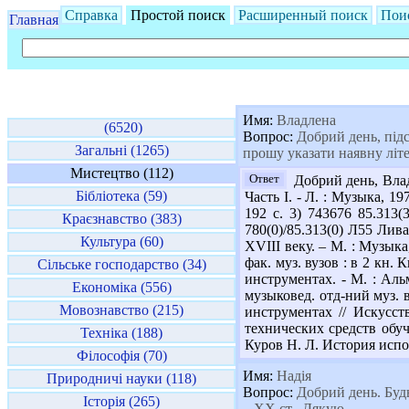
Справка
Простой поиск
Расширенный поиск
Пои
Главная
Имя:
Владлена
(6520)
Вопрос:
Добрий день, підс
Загальні (1265)
прошу указати наявну літе
Мистецтво (112)
Ответ
Добрий день, Влад
Бібліотека (59)
Часть І. - Л. : Музыка, 1
192 с. 3) 743676 85.313
Краєзнавство (383)
780(0)/85.313(0) Л55 Лива
Культура (60)
XVIII веку. – М. : Музыка
фак. муз. вузов : в 2 кн.
Сільське господарство (34)
инструментах. - М. : Аль
Економіка (556)
музыковед. отд-ний муз. в
Мовознавство (215)
инструментах // Искусст
технических средств обуч
Техніка (188)
Куров Н. Л. История испол
Філософія (70)
Имя:
Надія
Природничі науки (118)
Вопрос:
Добрий день. Будь
Історія (265)
– XX ст.. Дякую.