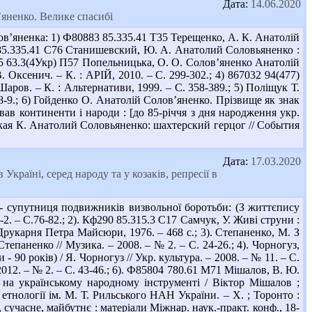
Дата:
14.06.2020
в’яненко. Велике спасибі
ов’яненка: 1) Ф80883 85.335.41 Т35 Терещенко, А. К. Анатолій
 Бр 85.335.41 С76 Станишевский, Ю. А. Анатолий Соловьяненко :
485 63.3(4Укр) П57 Попельницька, О. О. Солов’яненко Анатолій
 Оксенич. – К. : АРІЙ, 2010. – С. 299-302.; 4) 867032 94(477)
аров. – К. : Альтернативи, 1999. – С. 358-389.; 5) Поліщук Т.
. 8-9.; 6) Гойденко О. Анатолій Солов’яненко. Прізвище як знак
нував континенти і народи : [до 85-річчя з дня народження укр.
ловская К. Анатолий Соловьяненко: шахтерский герцог // События
Дата:
17.03.2020
 Україні, серед народу та у козаків, репресії в
 - супутниця подвижників визвольної боротьби: (З життєпису
-2. – С.76-82.; 2). Кф290 85.315.3 С17 Самчук, У. Живі струни :
Друкарня Петра Майсюри, 1976. – 468 с.; 3). Степаненко, М. З
тепаненко // Музика. – 2008. – № 2. – С. 24-26.; 4). Чорногуз,
 90 років) / Я. Чорногуз // Укр. культура. – 2008. – № 11. – С.
 2012. – № 2. – С. 43-46.; 6). Ф85804 780.61 М71 Мішалов, В. Ю.
а на українському народному інструменті / Віктор Мішалов ;
етнології ім. М. Т. Рильського НАН України. – Х. ; Торонто :
, сучасне, майбутнє : матеріали Міжнар. наук.-практ. конф., 18-