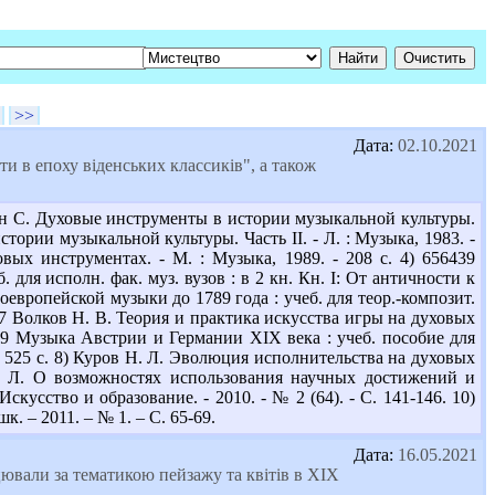
>>
Дата:
02.10.2021
ти в епоху віденських классиків", а також
ин С. Духовые инструменты в истории музыкальной культуры.
стории музыкальной культуры. Часть ІІ. - Л. : Музыка, 1983. -
вых инструментах. - М. : Музыка, 1989. - 208 с. 4) 656439
 для исполн. фак. муз. вузов : в 2 кн. Кн. І: От античности к
ноевропейской музыки до 1789 года : учеб. для теор.-композит.
5 В67 Волков Н. В. Теория и практика искусства игры на духовых
 М89 Музыка Австрии и Германии ХІХ века : учеб. пособие для
. - 525 с. 8) Куров Н. Л. Эволюция исполнительства на духовых
 Н. Л. О возможностях использования научных достижений и
усство и образование. - 2010. - № 2 (64). - С. 141-146. 10)
. – 2011. – № 1. – С. 65-69.
Дата:
16.05.2021
ацювали за тематикою пейзажу та квітів в XIX