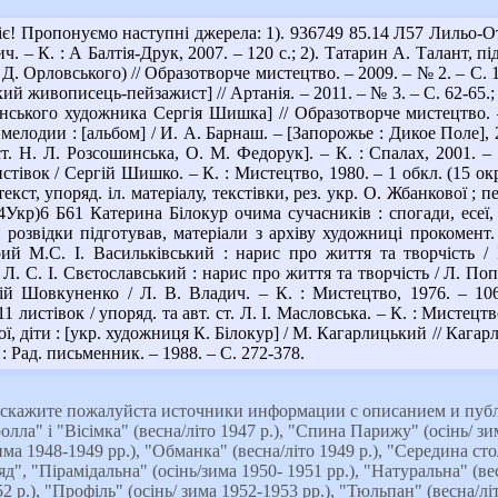
є! Пропонуємо наступні джерела: 1). 936749 85.14 Л57 Лильо-
ич. – К. : А Балтія-Друк, 2007. – 120 с.; 2). Татарин А. Талант, 
. Орловського) // Образотворче мистецтво. – 2009. – № 2. – С. 
кий живописець-пейзажист] // Артанія. – 2011. – № 3. – С. 62-65.; 
нського художника Сергія Шишка] // Образотворче мистецтво. –
лодии : [альбом] / И. А. Барнаш. – [Запорожье : Дикое Поле], 2
 ст. Н. Л. Розсошинська, О. М. Федорук]. – К. : Спалах, 2001. 
тівок / Сергій Шишко. – К. : Мистецтво, 1980. – 1 обкл. (15 окр
текст, упоряд. іл. матеріалу, текстівки, рез. укр. О. Жбанкової ; п
(4Укр)6 Б61 Катерина Білокур очима сучасників : спогади, есеї,
розвідки підготував, матеріали з архіву художниці прокомент. М
рий М.С. І. Васильківський : нарис про життя та творчість / 
. С. І. Свєтославський : нарис про життя та творчість / Л. Попо
й Шовкуненко / Л. В. Владич. – К. : Мистецтво, 1976. – 10
 листівок / упоряд. та авт. ст. Л. І. Масловська. – К. : Мистецтво
, діти : [укр. художниця К. Білокур] / М. Кагарлицький // Кагарл
: Рад. письменник. – 1988. – С. 272-378.
кажите пожалуйста источники информации с описанием и публ
ла" і "Вісімка" (весна/літо 1947 р.), "Спина Парижу" (осінь/ зима
ма 1948-1949 рр.), "Обманка" (весна/літо 1949 р.), "Середина сто
ляд", "Пірамідальна" (осінь/зима 1950- 1951 рр.), "Натуральна" (вес
2 р.), "Профіль" (осінь/ зима 1952-1953 рр.), "Тюльпан" (весна/літ