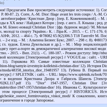
бо)
! Предлагаем Вам просмотреть следующие источники: 1). Corre, A.-
. 80-87. 2). Corre, A.-M. Dior: filage avant les trois coups / A.-M. 
автобиография / Кристиан Диор ; [пер. Е. Кожевниковой]. – М. : Сло
 в XX веке / Найджел Которн ; [пер. с англ. Л. Кныша ; ред. рус.
М. Бізнес-новації Christian Dior : [фр. будинок моди] / М. Мельн
ки, молоді та спорту України.- К. : Ліра-К. – 2015. – С. 171-176
 : АНФ, 2012. – 464 с. 7). Ф78082 65.9(2)306.5 Т18 Тангейт М. По
 – 2-е изд. – М. : Альпина Бизнес Букс, 2007. – 298 с. 8). Ф8017
; гл. худож. Елена Дукельская и др.]. – М. : Мир энциклопедий 
дягу прет-а-порте як демократичної альтернативи високої моди /
во. - 2015. - Вип. 21(1). - С. 180-187. - Режим доступу: http:
й коллекции [Электронный ресурс] // VOGUE.ua : сайт. - URL: https
i.html 11). Горшкова Ю. Самые известные коллекции Chris
ashion-blog/samyie-izvestnyie-kollektsii-christian-dior/ 12). Истор
blogs/moda/48358_istoriya_dior_19481957 13). Губина В. Первы
сурс] // SPLETNIK : сайт. – URL: https://www.spletnik.ru/look/70
 в видении Кристиана Диора и Габриэль Шанель [Электро
ru/PDF/02KL117.pdf 15). "Dior" 1947-1957, Christian D
/nataleto/dior-1947-1957christian-dior/ 16). Иванова С. Культуро
 этом процессе [Электронный ресурс] // HISTORICUS. Ист
lturologicheskie_osnovi_formirovaniya_viskoi_modi/ К сожалению
граничение в городе Запорожье.