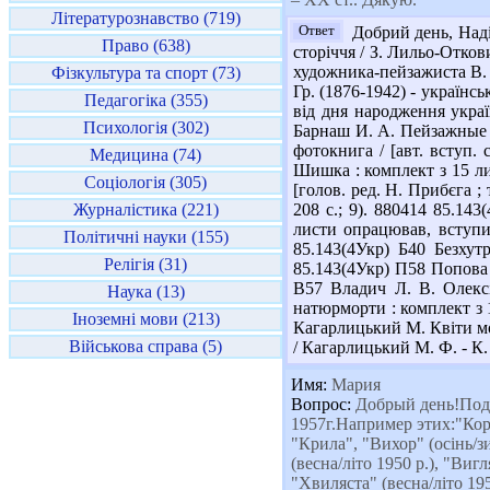
Літературознавство (719)
Ответ
Добрий день, Наді
Право (638)
сторіччя / З. Лильо-Отков
художника-пейзажиста В. Д
Фізкультура та спорт (73)
Гр. (1876-1942) - українсь
Педагогіка (355)
від дня народження украї
Психологія (302)
Барнаш И. А. Пейзажные ме
фотокнига / [авт. вступ.
Медицина (74)
Шишка : комплект з 15 лис
Соціологія (305)
[голов. ред. Н. Прибєга ; 
Журналістика (221)
208 с.; 9). 880414 85.143
листи опрацював, вступи 
Політичні науки (155)
85.143(4Укр) Б40 Безхут
Релігія (31)
85.143(4Укр) П58 Попова Л
В57 Владич Л. В. Олексі
Наука (13)
натюрморти : комплект з 11
Іноземні мови (213)
Кагарлицький М. Квіти мої
Військова справа (5)
/ Кагарлицький М. Ф. - К. 
Имя:
Мария
Вопрос:
Добрый день!Подс
1957г.Например этих:"Корол
"Крила", "Вихор" (осінь/зи
(весна/літо 1950 р.), "Виг
"Хвиляста" (весна/літо 195