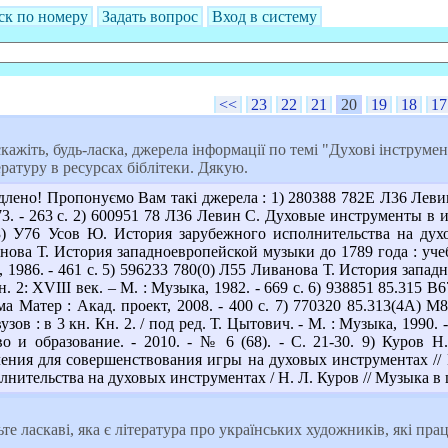
ск по номеру
Задать вопрос
Вход в систему
<<
23
22
21
20
19
18
17
кажіть, будь-ласка, джерела інформації по темі "Духові інструмен
ратуру в ресурсах біблітеки. Дякую.
лено! Пропонуємо Вам такі джерела : 1) 280388 782Е Л36 Лев
973. - 263 с. 2) 600951 78 Л36 Левин С. Духовые инструменты в и
(3) У76 Усов Ю. История зарубежного исполнительства на духо
нова Т. История западноевропейской музыки до 1789 года : учеб.
, 1986. - 461 с. 5) 596233 780(0) Л55 Ливанова Т. История запад
 Кн. 2: XVIII век. – М. : Музыка, 1982. - 669 с. 6) 938851 85.31
ма Матер : Акад. проект, 2008. - 400 с. 7) 770320 85.313(4А)
узов : в 3 кн. Кн. 2. / под ред. Т. Цытович. - М. : Музыка, 1990
во и образование. - 2010. - № 6 (68). - С. 21-30. 9) Куров
ения для совершенствования игры на духовых инструментах // Иск
нительства на духовых инструментах / Н. Л. Куров // Музыка в шк
те ласкаві, яка є література про українських художників, які пр