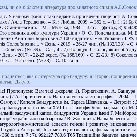
аві, чи є в бібліотеці література про видатного співця А.Б.Соло
іє. У нашому фонді є такі видання, присвячені творчості А. Сол
ях / Алла Терещенко. – К. : Либідь, 2009. – 352 с. – (іл.).; 2)
. Станишевский. – М. : Музыка, 1984. – 32 с. – (фото).; 3) 954
Сто великих діячів культури України / О. О. Попельницька, М. В.
енко Анатолій Борисович // 100 видатних імен України / І. Ф. Ш
ія Солов’яненка... // День. - 2019. - 26-27 лип. (№ 132/133). - С
. - 26 верес. (№ 39). - С. 1, 4.; 7) Поліщук Т. Голос, який об’єд
// День. - 2017. - 22-23 верес. (№ 168/169). - С. 22-23.; 8) Соко
17. - 19-25 сент. (№ 38). - С. 10. та ін.
 подивіться, яка є література про бандуру: її історію, поширення в
ристыв. Дякую.
є! Пропонуємо Вам такі джерела: 1). Горняткевич, А. Бандура
та) / А. Горняткевич // Нар. творчість та етнографія. – 2004. – 1
 Самчук / Капеля Бандуристів ім. Тараса Шевченка. – Детройт : 
кр.бандуриста і співака ХVIII ст. Тимофія Білоградського) / М. С
альній заслуженій капелі бандуристів України імені Г. Майбороди -
 історії українського кобзарства / В. Жованик // Наша Берегиня. –
льтурологічно-мистецькі аспекти генези і розвитку виконавств
Студій в Австралії, Ін-т мистецтвознавства, фольклористики та 
 368 с. вип. 7.; 7). 992127 780.6 Т65 Традиційна бандура: минуле