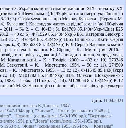
Откович З. Український пейзажний живопис XIX - початку XX
підтриманий Шевченком : (До 95-річчя з дня смерті українського
18-20.; 3). Софія Федорцева про Миколу Бурачека : [Бурачек М.
4). Бугаєнко І. Краєвид як часточка рідної землі : [до 100-річчя
 2011. – № 2. – С. 40-43.; 5). Бр1789 85.143(4Укр-4Дне) Б25
012. – 40 с.; 6). Ф71529 85.143(4Укр)6 Б61 Катерина Білокур :
– 128 с.; 7). Изо464 85.143(4Укр) Ш65 Шишко С. Квіти Сергія
. арк.).; 8). Ф85638 85.143(4Укр) В19 Сергій Васильківський /
ер. рез. та текстівок англ. Ю. Сірош]. – К. : Мистецтво, 2016. –
 розвідки з архіву художниці / спогади записав, упорядкував,
. Кагарлицький. – К. : Томіріс, 2000. – 432 с.; 10). 273346
М. Безхутрий. – К. : Мистецтво, 1954. – 50 с.; 11). 274509
ва. – К. : Мистецтво, 1955. – 13 с.; 12). Ф41645 85.143(4Укр)
6 с.; 13). М101782 85.143(4Укр) Ш78 Олексій Шовкуненко :
, 1983. – 1 обкл. (11 окр. л.).; 14). М128054 85.103(4Укр) К-12
ицький М. Ф. Наодинці з совістю : образи діячів укр. культури
Дата:
11.04.2021
икациями показов К.Диора за 1947-
 1947-1948 рр.), "Зиг-заг", "Політ" (весна/літо 1948 р.),
ліття", "Ножиці" (осінь/ зима 1949-1950 рр.), "Вертикаль"
на/літо 1951 р.), "Довга" (осінь/зима 1951-1952 рр.),
о 1953 р.), "Жива" (осінь/ зима 1953-1954 рр.), "Конвалія"