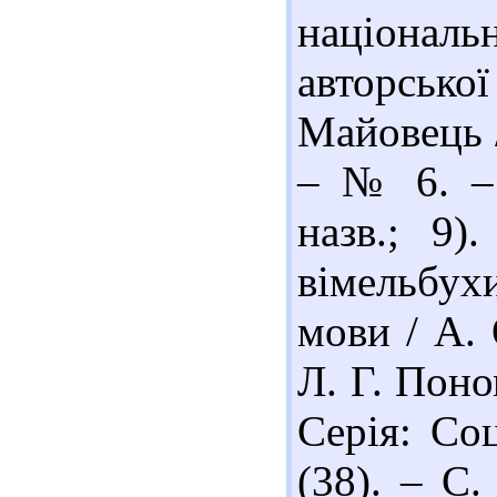
національ
авторсь
Майовець /
– № 6. – 
назв.; 9)
вімельбухи
мови / А. 
Л. Г. Поно
Серія: Со
(38). – С.