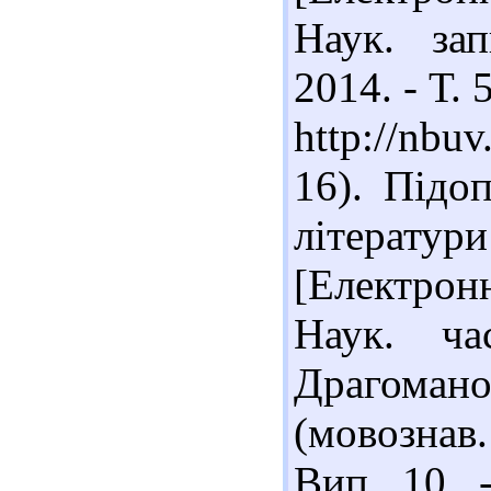
Наук. зап
2014. - Т. 
http://nbu
16). Підо
літерату
[Електронн
Наук. ч
Драгомано
(мовознав.
Вип. 10. 