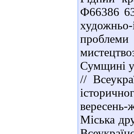
Ф66386 63
художньо
проблеми
мистецт
Сумщині у 
// Всеукр
історично
вересень-ж
Міська дру
Всеукраїн