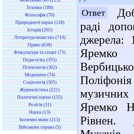
Техніка (188)
Доб
Ответ
Філософія (70)
Природничі науки (118)
раді допо
Історія (265)
джерела: 
Літературознавство (719)
Право (638)
Яремко 
Фізкультура та спорт (73)
Педагогіка (355)
Вербицьк
Психологія (302)
Медицина (74)
Поліфонія
Соціологія (305)
Журналістика (221)
музичних 
Політичні науки (155)
Яремко Н
Релігія (31)
Наука (13)
Рівнен. 
Іноземні мови (213)
Військова справа (5)
Мукачів. 