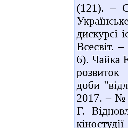
(121). – 
Українськ
дискурсі і
Всесвіт. –
6). Чайка
розвиток 
доби "відл
2017. – № 
Г. Віднов
кіностудії