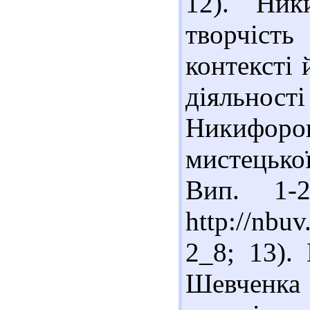
12). Ник
творчіс
контексті 
діяльності
Никифор
мистецької
Вип. 1-
http://nbu
2_8; 13).
Шевченк