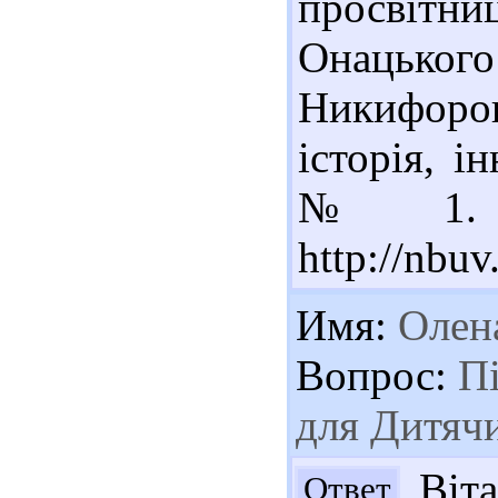
просвітн
Онацького
Никифоров 
історія, і
№ 1. -
http://nbu
Имя:
Олен
Вопрос:
Пі
для Дитяч
Віта
Ответ