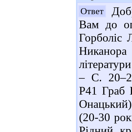
Добр
Ответ
Вам до оп
Горболіс 
Никанор
літератури
– С. 20–2
Р41 Граб 
Онацький)
(20-30 роки
Рідний кр