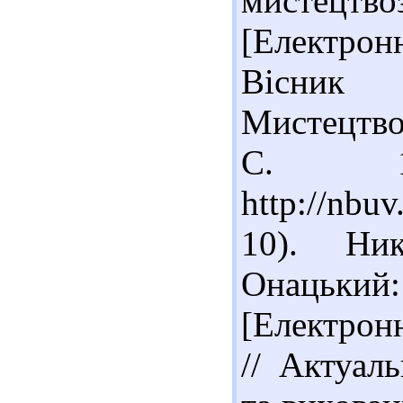
мистецтво
[Електронн
Вісни
Мистецтвоз
С. 1
http://nb
10). Ни
Онацьки
[Електрон
// Актуал