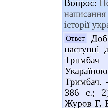
Вопрос:
По
написання 
історії ук
Добр
Ответ
наступні 
Тримбач
Укараїною 
Тримбач. 
386 с.; 2
Журов Г. В