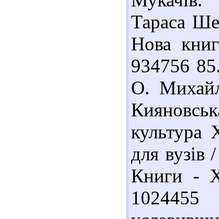
Тараса Шев
Нова книг
934756 85
О. Михайл
Кияновсь
культура 
для вузів 
Книги - X
1024455