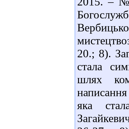
2015. – №
Богослу
Вербицьк
мистецтвоз
20.; 8). З
стала сим
шлях ком
написання 
яка ста
Загайкевич