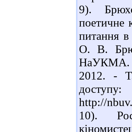
9). Брюх
поетичне к
питання в
О. В. Брю
НаУКМА. Т
2012. - Т
доступу:
http://nb
10). Ро
кіномистец