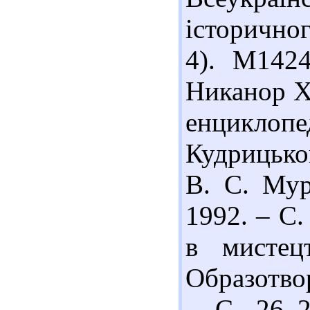
історичног
4). М142
Никанор Х
енциклопе
Кудрицьког
В. С. Мур
1992. – С.
в мистец
Образотво
– С. 26–2