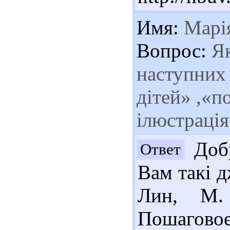
Имя:
Марі
Вопрос:
Як
наступних 
дітей» ,«п
ілюстрація
Добр
Ответ
Вам такі д
Лин, М.
Пошаговое 