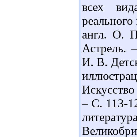
всех вид
реального 
англ. О. 
Астрель. –
И. В. Дет
иллюстраци
Искусство 
– С. 113-1
литерату
Великобри