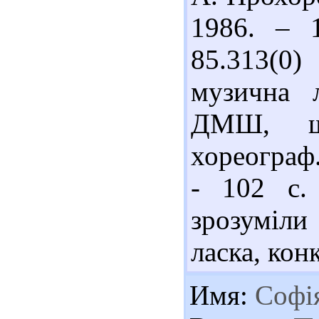
1986. – 1
85.313(0
музична л
ДМШ, шк
хореограф.
- 102 с.
зрозуміли
ласка, кон
Имя:
Софі