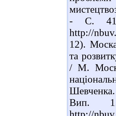
мистецтвоз
- С. 41
http://nb
12). Моск
та розвитк
/ М. Моск
національн
Шевченка.
Вип. 1
http://nb