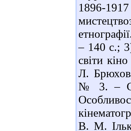
1896-1917 
мистецтв
етнографії
– 140 с.; 
світи кін
Л. Брюхове
№ 3. – С.
Особливо
кінематог
В. М. Іль