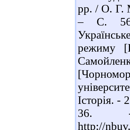
рр. / О. Г.
– С. 56-
Українськ
режиму [Е
Самойле
[Чорно
університе
Історія. - 
36. -
http://nb