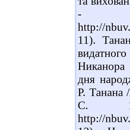
та вихованн
-
http://nb
11). Тана
видатног
Никанора 
дня народ
Р. Танана 
С. 1
http://nbu