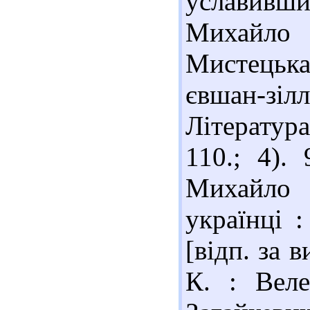
уславивш
Михайло 
Мистецьк
євшан-зіл
Література
110.; 4).
Михайло
українці :
[відп. за в
К. : Веле