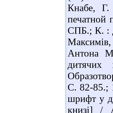
Кнабе, Г.
печатной п
СПБ.; К. :
Максимі
Антона Ма
дитячих 
Образотвор
С. 82-85.;
шрифт у ди
книзі] /