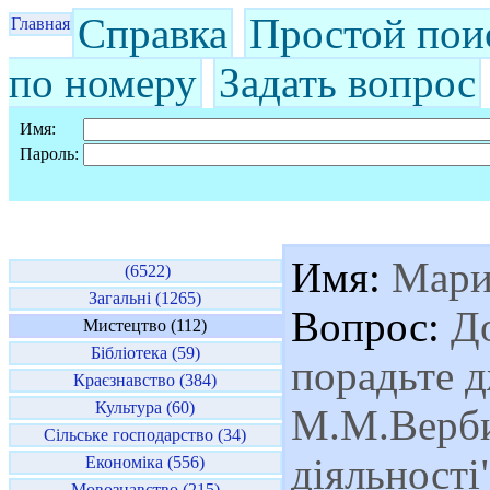
Справка
Простой пои
Главная
по номеру
Задать вопрос
Имя:
Пароль:
Имя:
Мари
(6522)
Загальні (1265)
Вопрос:
До
Мистецтво (112)
Бібліотека (59)
порадьте д
Краєзнавство (384)
Культура (60)
М.М.Верби
Сільське господарство (34)
діяльності
Економіка (556)
Мовознавство (215)