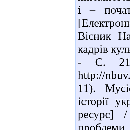
і – поча
[Електрон
Вісник На
кадрів кул
- С. 21
http://nb
11). Мус
історії у
ресурс] 
проблем