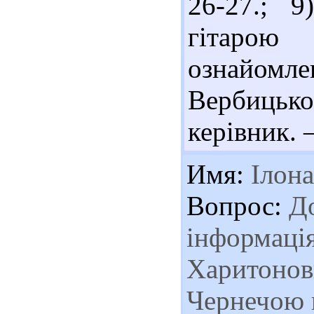
26-27.; 9
гітарою
ознайомле
Вербицько
керівник. 
Имя:
Ілона
Вопрос:
До
інформаці
Харитонови
Чернечою 