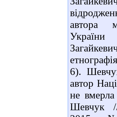
Загайкеви
відроджен
автора 
України
Загайкев
етнографія
6). Шевч
автор Нац
не вмерла 
Шевчук //