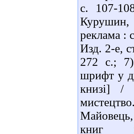
с. 107-10
Курушин, 
реклама : 
Изд. 2-е, 
272 с.; 7
шрифт у ди
книзі] /
мистецтво.
Майовець
книг ви