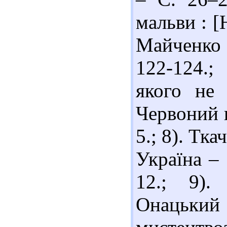
мальви : [
Майченко /
122-124.;
якого не 
Червоний п
5.; 8). Тк
Україна – 
12.; 9)
Онаць