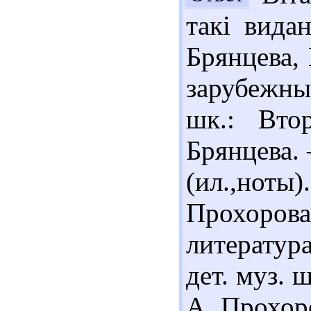
такі вида
Брянцева,
зарубежны
шк.: Вто
Брянцева. 
(ил.,ноты
Прохоро
литература
дет. муз. ш
А. Прохоро