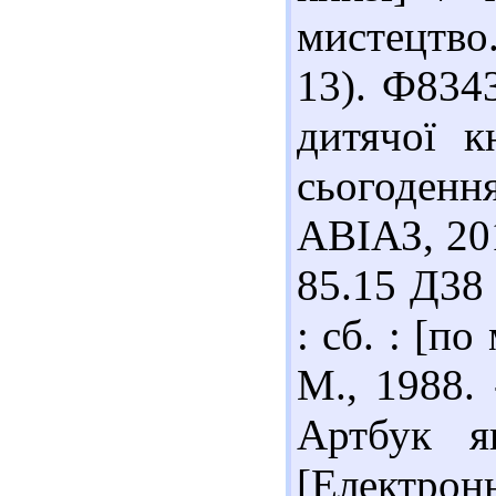
мистецтво
13). Ф8343
дитячої к
сьогоденн
АВІАЗ, 201
85.15 Д38 
: сб. : [п
М., 1988. 
Артбук я
[Електронн