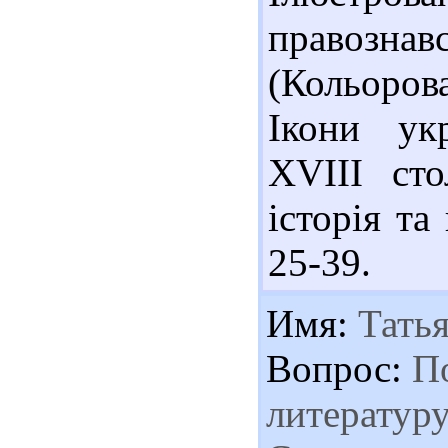
правозна
(Кольоров
Ікони ук
ХVIII сто
історія та
25-39.
Имя:
Татья
Вопрос:
По
литератур