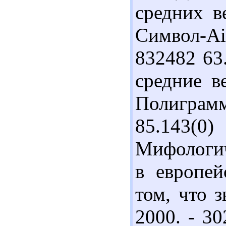
средних в
Символ-Ai
832482 63
средние в
Полиграмм
85.143(0
Мифологич
в европей
том, что 
2000. - 30