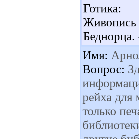
Готика: 
Живопись 
Беднорца.
Имя:
Арно
Вопрос:
Зд
информаци
рейха для 
только печ
библиотеки
другие биб