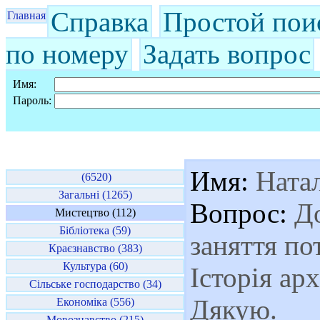
Справка
Простой пои
Главная
по номеру
Задать вопрос
Имя:
Пароль:
Имя:
Натал
(6520)
Загальні (1265)
Вопрос:
До
Мистецтво (112)
Бібліотека (59)
заняття по
Краєзнавство (383)
Культура (60)
Історія ар
Сільське господарство (34)
Дякую.
Економіка (556)
Мовознавство (215)