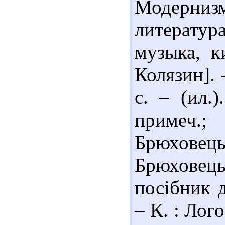
Модернизм
литерату
музыка, ки
Колязин].
с. – (ил.
примеч.
Брюховець
Брюховецьк
посібник 
– К. : Лого