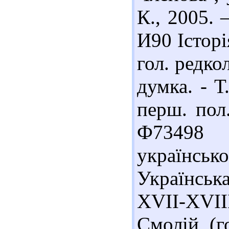
К., 2005. 
И90 Історія
гол. редкол
думка. - Т
перш. пол.
Ф73498 
українсько
Українськ
XVII-XVIII 
Смолій (го