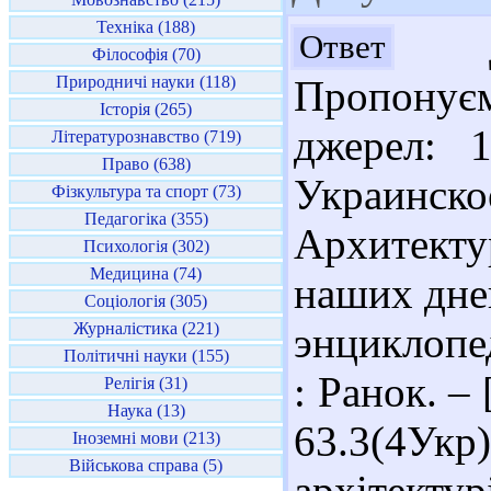
Техніка (188)
До
Ответ
Філософія (70)
Природничі науки (118)
Пропонує
Історія (265)
джерел: 
Літературознавство (719)
Право (638)
Украинско
Фізкультура та спорт (73)
Педагогіка (355)
Архитекту
Психологія (302)
Медицина (74)
наших дне
Соціологія (305)
Журналістика (221)
энциклопе
Політичні науки (155)
: Ранок. – 
Релігія (31)
Наука (13)
63.3(4Ук
Іноземні мови (213)
Військова справа (5)
архітекту