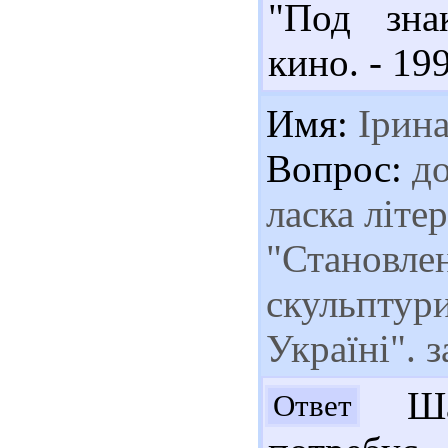
"Под зна
кино. - 199
Имя:
Ірин
Вопрос:
до
ласка літе
"Становлен
скульптури
Україні". 
Шан
Ответ