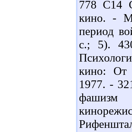
778 С14 
кино. - М
период во
с.; 5). 4
Психолог
кино: От 
1977. - 32
фашизм 
киноре
Рифенштал