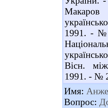
України. -
Макаров 
українськ
1991. - № 
Націонал
українськ
Вісн. між
1991. - № 2
Имя:
Анже
Вопрос:
До