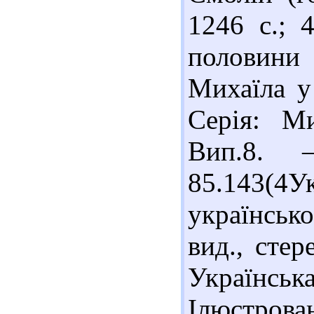
1246 с.; 
половини 
Михаїла у 
Серія: Ми
Вип.8. 
85.143(4Ук
українськ
вид., стер
Українсь
Ілюстров