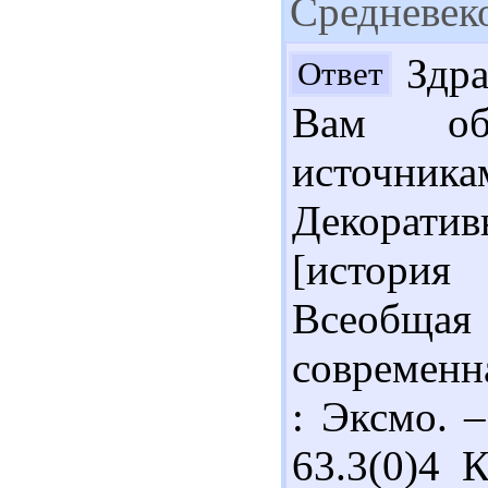
Средневек
Здра
Ответ
Вам об
источни
Декоратив
[истори
Всеобща
современн
: Эксмо. –
63.3(0)4 