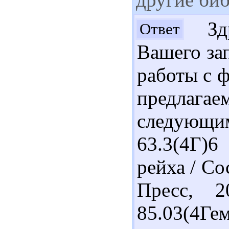
Здр
Ответ
Вашего за
работы с 
предлаг
следующи
63.3(4Г)6
рейха / Со
Пресс, 2
85.03(4Г