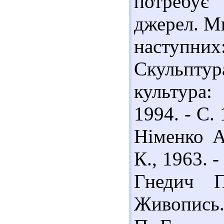
потребує
джерел. М
наступних
Скульптур
культура: 
1994. - С.
Німенко А
К., 1963. -
Гнедич П
Живопись.