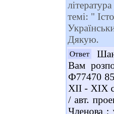
література
темі: " Іст
Українськи
Дякую.
Шано
Ответ
Вам розпо
Ф77470 85
XII - XIX 
/ авт. про
Членова ;