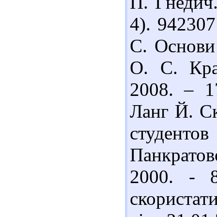
П. Гнедич.
4). 94230
С. Основи 
О. С. Кра
2008. – 1
Ланг Й. С
студенто
Панкратов
2000. - 
скористат