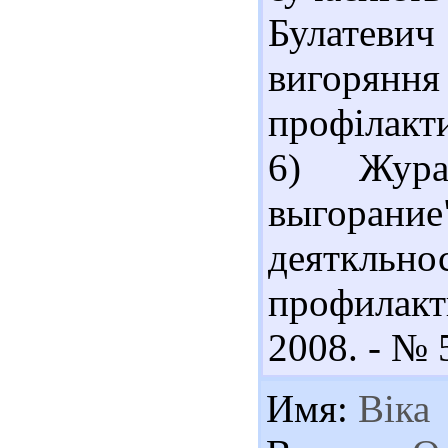
Булатеви
вигорян
профілакти
6) Жура
выгоран
деяткл
профилакт
2008. - № 5
Имя:
Віка