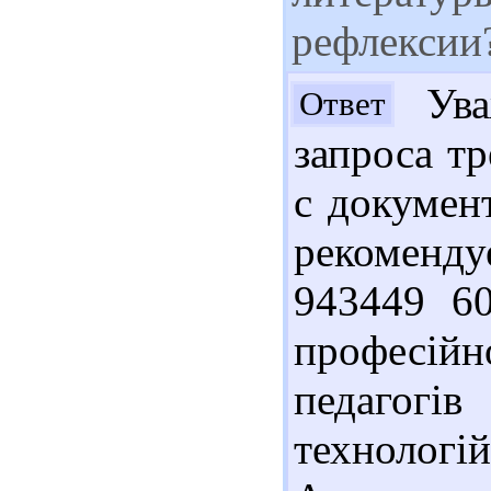
рефлексии
Ува
Ответ
запроса т
с докумен
рекоменд
943449 60
професій
педагогі
технологі