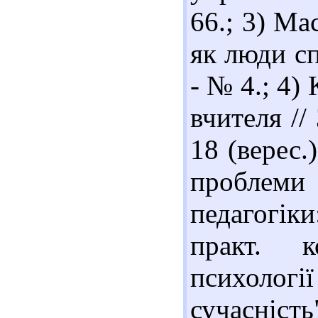
66.; 3) Ма
як люди сп
- № 4.; 4)
вчителя //
18 (верес.
проблеми
педагогік
практ. к
психолог
сучасніст