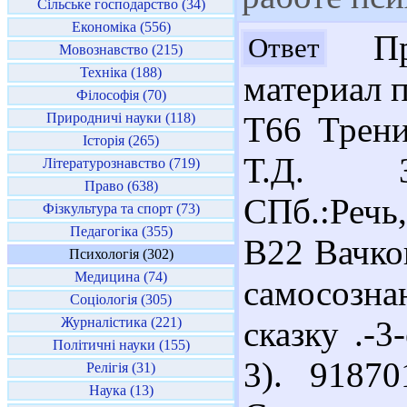
Сільське господарство (34)
Економіка (556)
Пре
Ответ
Мовознавство (215)
Техніка (188)
материал п
Філософія (70)
Природничі науки (118)
Т66 Трени
Історія (265)
Т.Д. Зи
Літературознавство (719)
Право (638)
СПб.:Речь
Фізкультура та спорт (73)
Педагогіка (355)
В22 Вачко
Психологія (302)
Медицина (74)
самосозн
Соціологія (305)
Журналістика (221)
сказку .-3
Політичні науки (155)
3). 9187
Релігія (31)
Наука (13)