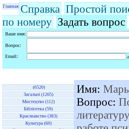
Справка
Простой пои
Главная
по номеру
Задать вопрос
Ваше имя:
Вопрос:
Email::
д
Имя:
Марь
(6520)
Загальні (1265)
Вопрос:
По
Мистецтво (112)
Бібліотека (59)
литературу
Краєзнавство (383)
Культура (60)
работе пси