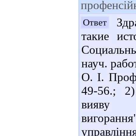
профенсійн
Здра
Ответ
такие ист
Социальны
науч. работ
О. І. Проф
49-56.; 2
вияву с
вигоранн
управління