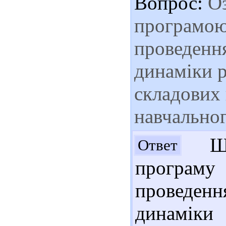
Вопрос:
Оз
програмою
проведенн
динаміки р
складових
навчальног
Шан
Ответ
програму
проведенн
динаміки