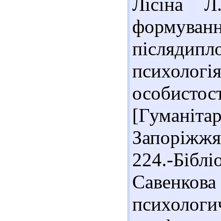
Лісіна Л
формуван
післядипло
психоло
особисто
[Гуманіта
Запоріжжя
224.-Біблі
Савенко
психолог