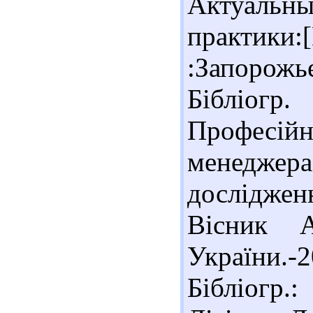
Актуаль
практики:
:Запорожье
Бібліогр
Професій
менеджера
досліджен
Вісник А
України.-
Бібліогр.