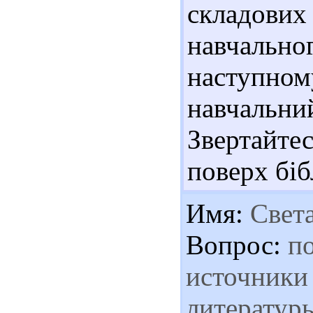
складови
навчальн
наступн
навчальний
Звертайте
поверх біб
Имя:
Свет
Вопрос:
по
источники 
литератур