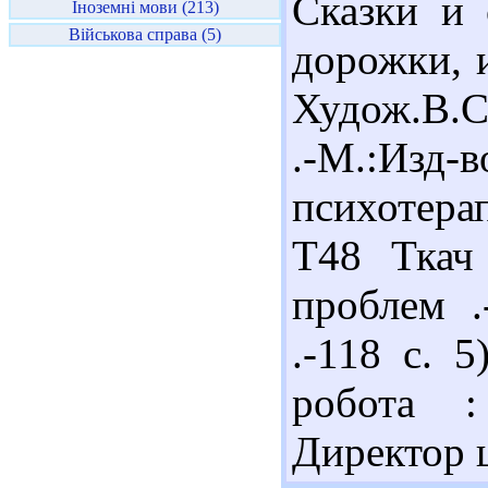
Сказки и 
Іноземні мови (213)
Військова справа (5)
дорожки, 
Худож.В.Со
.-М.:
психотерап
Т48 Ткач 
проблем .
.-118 с. 
робота :
Директор ш