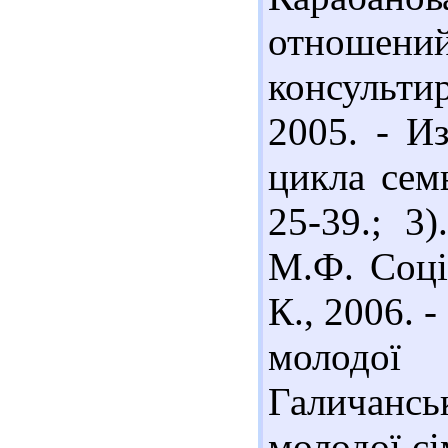
отношен
консультир
2005. - И
цикла семь
25-39.; 3
М.Ф. Соціо
К., 2006. -
молодої 
Галичансь
молодої сім