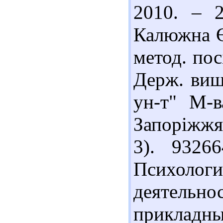
2010. – 2
Калюжна Є.
метод. пос
Держ. вищи
ун-т" М-в
Запоріжжя 
3). 9326
Психоло
деятель
прикладны