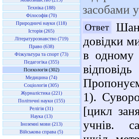
засобами у
Техніка (188)
Філософія (70)
Природничі науки (118)
Шано
Ответ
Історія (265)
довідки ми
Літературознавство (719)
Право (638)
в одному 
Фізкультура та спорт (73)
Педагогіка (355)
відповід
Психологія (302)
Медицина (74)
Пропонуєм
Соціологія (305)
Журналістика (221)
1). Сувор
Політичні науки (155)
[цикл зан
Релігія (31)
Наука (13)
учнів. са
Іноземні мови (213)
Військова справа (5)
шкіл, мето