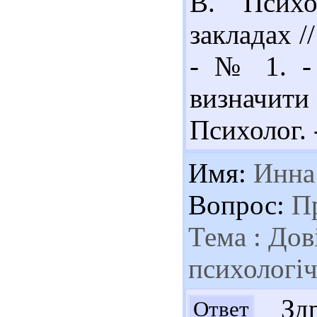
В. Психо
закладах /
- № 1. - 
визначити 
Психолог. -
Имя:
Инна
Вопрос:
Пр
Тема : Дов
психологі
Здр
Ответ