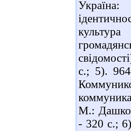
Україна:
ідентично
культура
громадя
свідомості
с.; 5). 9
Коммунико
коммуникац
М.: Дашко
- 320 с.; 