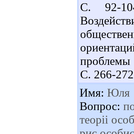
С. 92-10
Воздейст
обществе
ориентац
проблемы с
С. 266-272
Имя:
Юля
Вопрос:
по
теоріі осо
рис особис