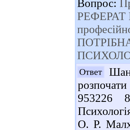
Вопрос:
Пр
РЕФЕРАТ 
професiйн
ПОТРІБНА
ПСИХОЛО
Шано
Ответ
розпочат
953226 
Психологія 
О. Р. Малх