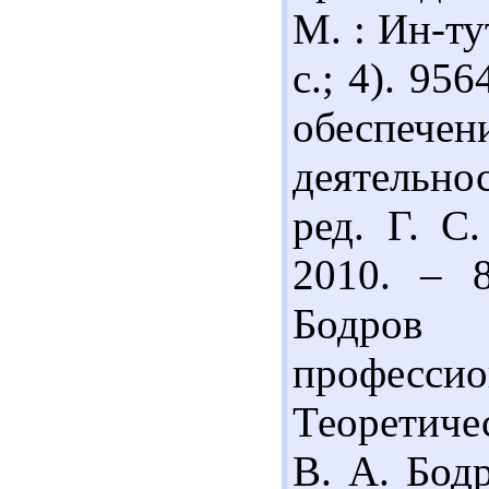
М. : Ин-ту
с.; 4). 95
обеспеч
деятельно
ред. Г. С
2010. – 8
Бодро
професс
Теоретиче
В. А. Бод