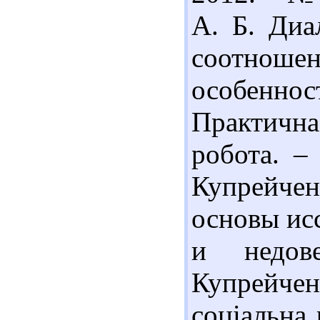
А. Б. Диа
соотнош
особенно
Практичн
робота. –
Купрейче
основы ис
и недов
Купрейчен
соціальна 