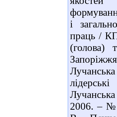
якостей 
формуванн
і загальн
праць / КП
(голова)
Запоріжжя 
Лучанська
лідерськ
Лучанська
2006. – № 