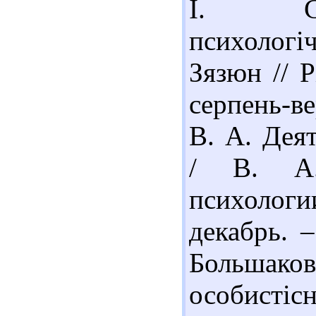
І. Суг
психологіч
Зязюн // 
серпень-ве
В. А. Дея
/ В. А.
психолог
декабрь. –
Большак
особистіс