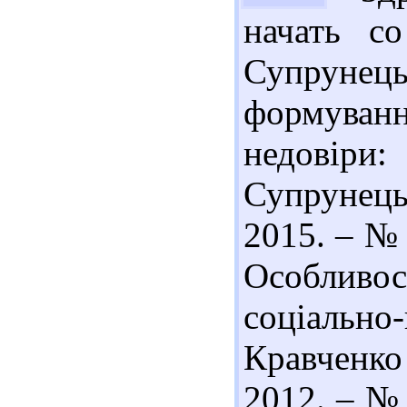
начать с
Супруне
формуванн
недовіри:
Супрунец
2015. – № 
Особливо
соціально
Кравченко 
2012. – № 