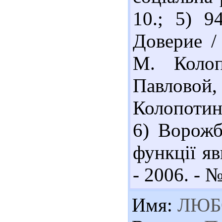
10.; 5) 
Доверие /
М. Колоп
Павлов
Колопотина
6) Ворожб
функції яв
- 2006. - №
Имя:
ЛЮБ