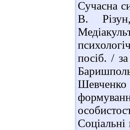
Сучасна си
В. Різу
Медіакуль
психолог
посіб. / з
Баришпольц
Шевченко
формуван
особистост
Соціальні 