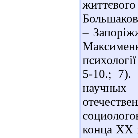
життєвого
Большаков
– Запоріжж
Максименк
психології 
5-10.; 7)
научных
отечестве
социолог
конца ХХ в