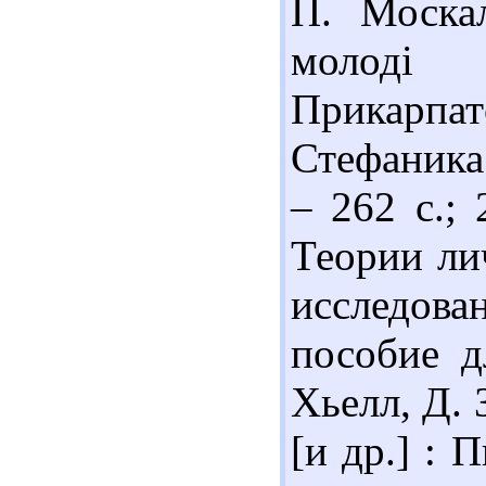
П. Москал
молоді
Прикарпа
Стефаника.
– 262 с.;
Теории ли
исследов
пособие дл
Хьелл, Д. З
[и др.] : 