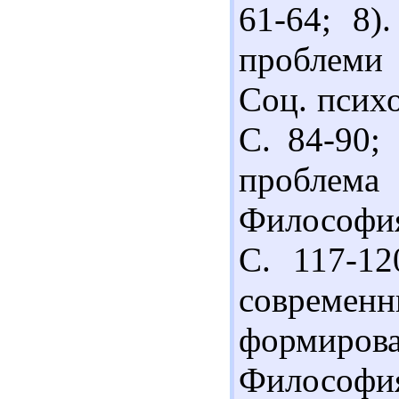
61-64; 8)
проблеми 
Соц. психо
С. 84-90;
проблем
Философия
С. 117-12
соврем
формиров
Философия