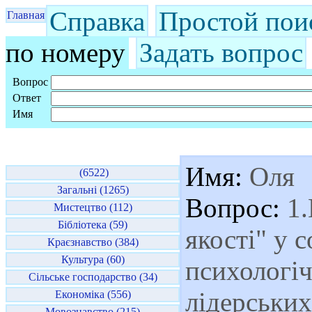
Справка
Простой пои
Главная
по номеру
Задать вопрос
Вопрос
Ответ
Имя
Имя:
Оля
(6522)
Загальні (1265)
Вопрос:
1.
Мистецтво (112)
Бібліотека (59)
якості" у 
Краєзнавство (384)
Культура (60)
психологіч
Сільське господарство (34)
лідерських
Економіка (556)
Мовознавство (215)