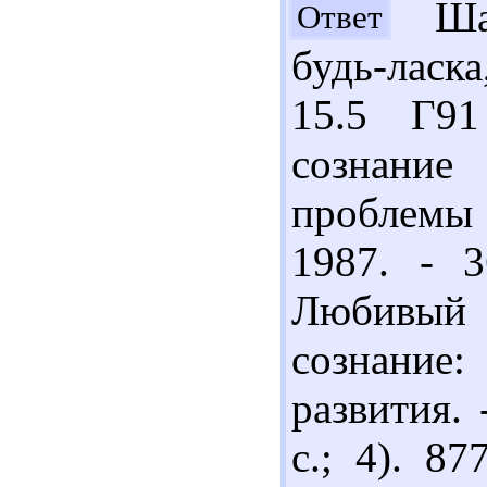
Шан
Ответ
будь-ласка
15.5 Г9
сознани
проблемы
1987. - 3
Любивый 
сознани
развития. 
с.; 4). 8