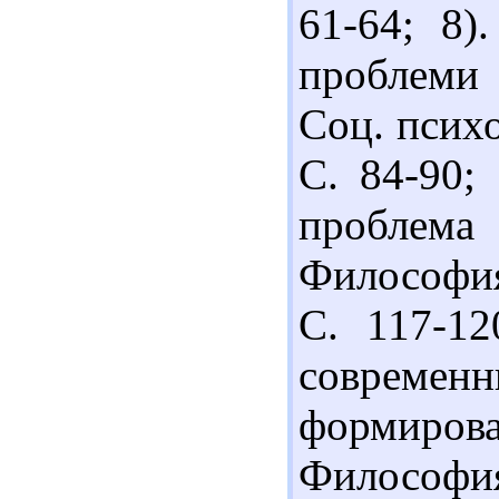
61-64; 8)
проблеми 
Соц. психо
С. 84-90;
проблем
Философия
С. 117-12
соврем
формиров
Философия