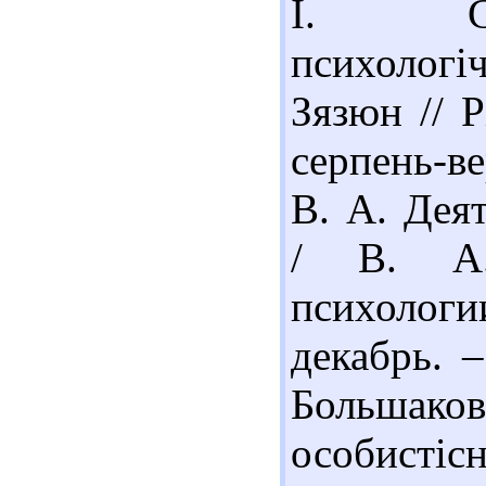
І. Суг
психологіч
Зязюн // 
серпень-ве
В. А. Дея
/ В. А.
психолог
декабрь. –
Большак
особистіс