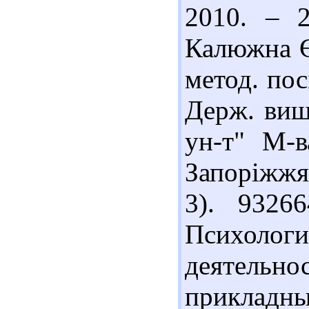
2010. – 2
Калюжна Є.
метод. пос
Держ. вищи
ун-т" М-в
Запоріжжя 
3). 9326
Психоло
деятель
прикладны