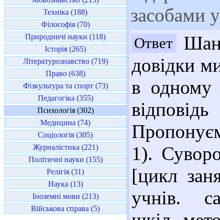
засобами у
Техніка (188)
Філософія (70)
Природничі науки (118)
Шано
Ответ
Історія (265)
довідки ми
Літературознавство (719)
Право (638)
в одному 
Фізкультура та спорт (73)
Педагогіка (355)
відповід
Психологія (302)
Медицина (74)
Пропонуєм
Соціологія (305)
Журналістика (221)
1). Сувор
Політичні науки (155)
[цикл зан
Релігія (31)
Наука (13)
учнів. са
Іноземні мови (213)
Військова справа (5)
шкіл, мето