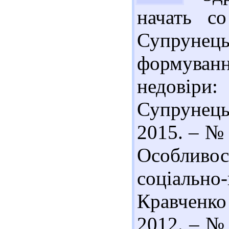
начать с
Супруне
формуванн
недовіри:
Супрунец
2015. – № 
Особливо
соціально
Кравченко 
2012. – № 