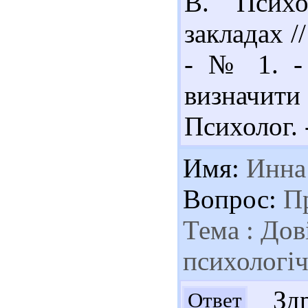
В. Психо
закладах /
- № 1. - 
визначити 
Психолог. -
Имя:
Инна
Вопрос:
Пр
Тема : Дов
психологі
Здр
Ответ