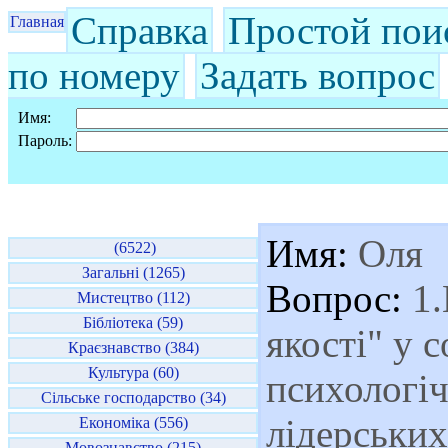
Справка
Простой пои
Главная
по номеру
Задать вопрос
Имя:
Пароль:
Имя:
Оля
(6522)
Загальні (1265)
Вопрос:
1.
Мистецтво (112)
Бібліотека (59)
якості" у 
Краєзнавство (384)
Культура (60)
психологіч
Сільське господарство (34)
лідерських
Економіка (556)
Мовознавство (215)