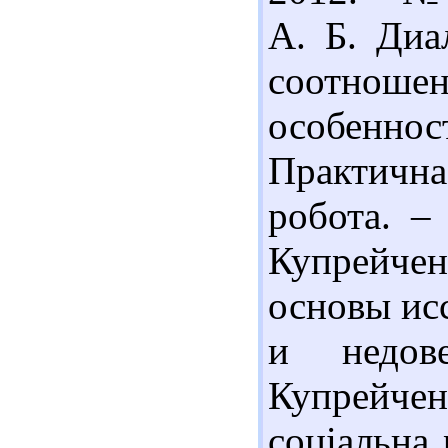
А. Б. Диа
соотнош
особенно
Практичн
робота. –
Купрейче
основы ис
и недов
Купрейчен
соціальна 