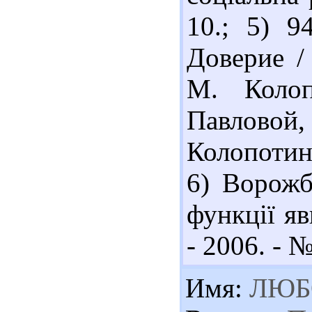
10.; 5) 
Доверие /
М. Колоп
Павлов
Колопотина
6) Ворожб
функції яв
- 2006. - №
Имя:
ЛЮБ