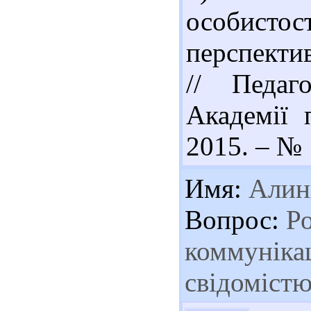
особистос
перспекти
// Педаг
Академії 
2015. – № 1
Имя:
Алин
Вопрос:
Ро
коммунікац
свідоміст