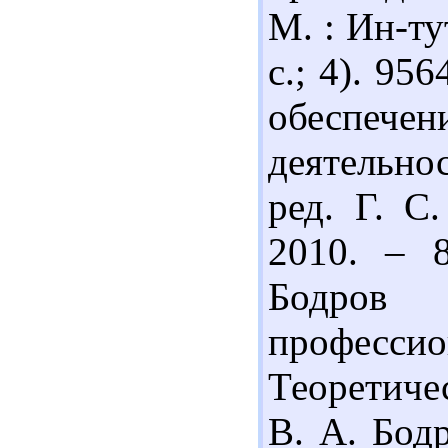
М. : Ин-ту
с.; 4). 95
обеспеч
деятельно
ред. Г. С
2010. – 8
Бодро
професс
Теоретиче
В. А. Бод