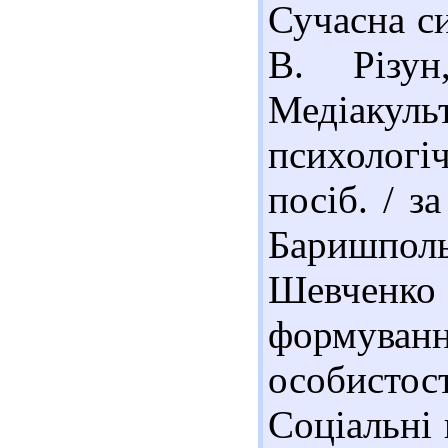
Сучасна си
В. Різу
Медіакуль
психолог
посіб. / з
Баришпольц
Шевченко
формуван
особистост
Соціальні 