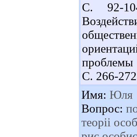
С. 92-10
Воздейст
обществе
ориентац
проблемы с
С. 266-272
Имя:
Юля
Вопрос:
по
теоріі осо
рис особис