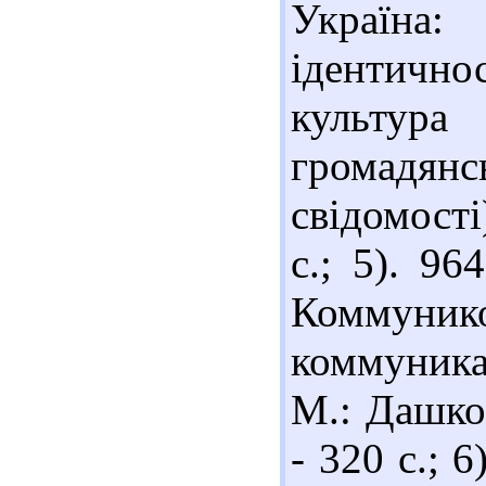
Україна:
ідентично
культура
громадя
свідомості
с.; 5). 9
Коммунико
коммуникац
М.: Дашко
- 320 с.; 