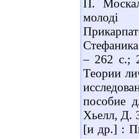
П. Москал
молоді
Прикарпа
Стефаника.
– 262 с.;
Теории ли
исследов
пособие дл
Хьелл, Д. З
[и др.] : 