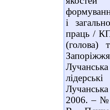
якостей 
формуванн
і загальн
праць / КП
(голова)
Запоріжжя 
Лучанська
лідерськ
Лучанська
2006. – № 