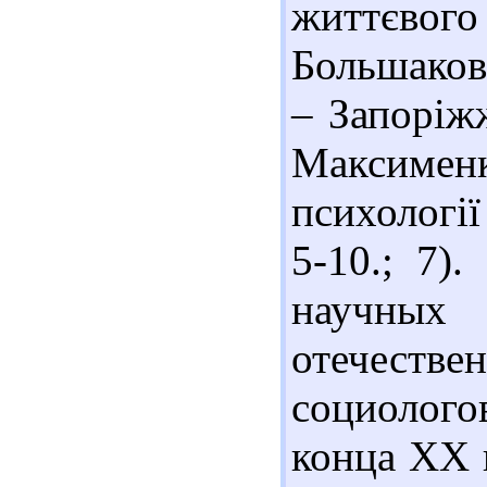
життєвого
Большаков
– Запоріжж
Максименк
психології 
5-10.; 7)
научных
отечестве
социолог
конца ХХ в