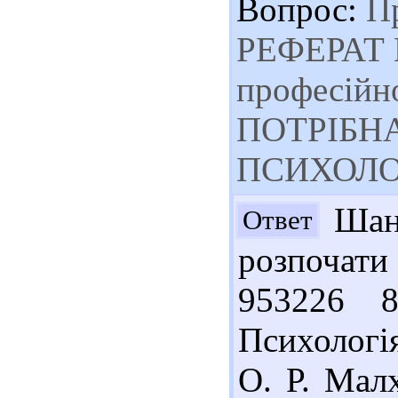
Вопрос:
Пр
РЕФЕРАТ 
професiйн
ПОТРІБНА
ПСИХОЛО
Шано
Ответ
розпочат
953226 
Психологія 
О. Р. Малх