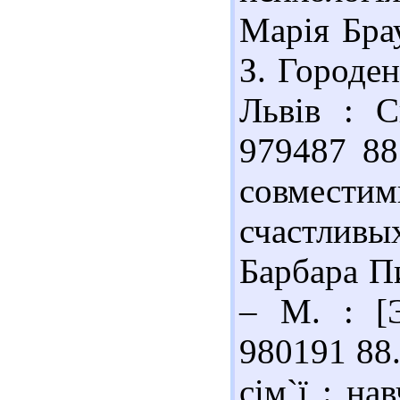
Марія Брау
З. Городен
Львів : С
979487 88
совмести
счастли
Барбара Пи
– М. : [Э
980191 88.
сім`ї : на