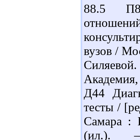
88.5 П8
отношен
консульти
вузов / Мос
Силяевой
Академия, 
Д44 Диаг
тесты / [р
Самара : 
(ил.). 