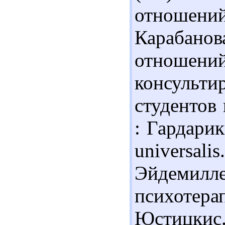
отношени
Карабанов
отношен
консульти
студентов 
: Гардарик
universa
Эйдемил
психотера
Юстицкис. 