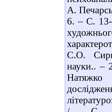
А. Печарсь
6. – С. 13
художньо
характерот
С.О. Сир
науки.. – 
Натяжк
досліджен
літературо
/ С. 