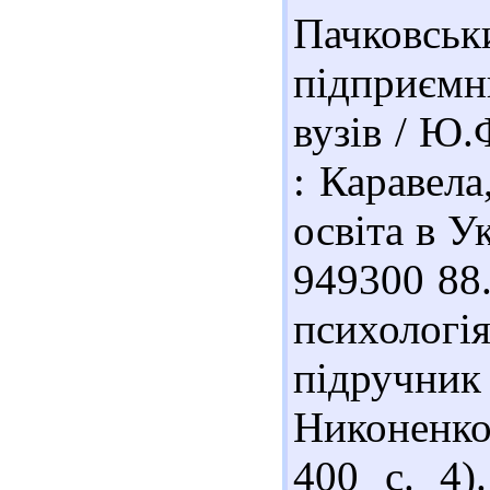
Пачковс
підприємн
вузів / Ю.
: Каравела
освіта в Ук
949300 88.
психологі
підручник 
Никоненко.
400 с. 4)