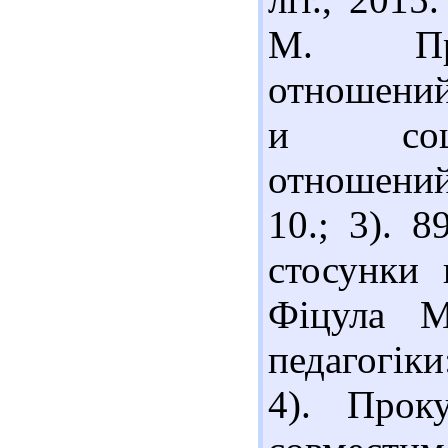
М. Про
отношений
и соци
отношений
10.; 3). 
стосунки 
Фіцула М
педагогіки:
4). Прок