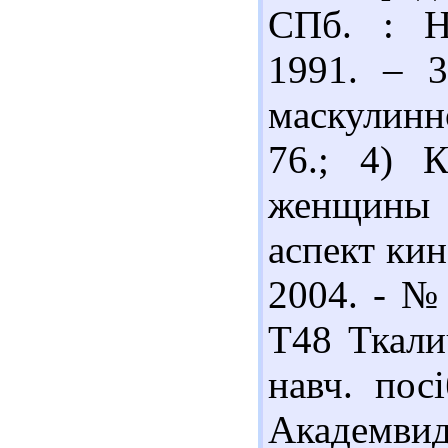
СПб. : На
1991. – 3
маскулинн
76.; 4) 
женщины 
аспект кин
2004. - № 
Т48 Ткали
навч. пос
Академвид