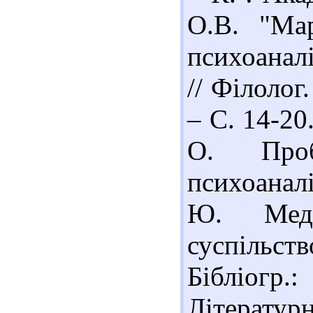
О.В. "Ма
психоанал
// Філолог.
– С. 14-20.
О. Проб
психоанал
Ю. Меди
суспільств
Бібліогр.
Літератур