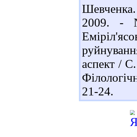
Шевченка.
2009. - 
Еміріл'яс
руйнуван
аспект / С
Філологіч
21-24.