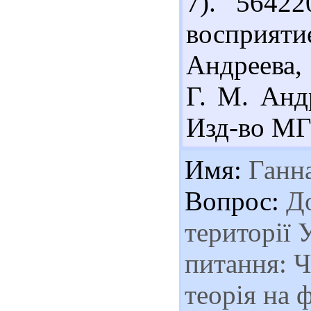
7). 5642
восприятие
Андреева,
Г. М. Анд
Изд-во МГУ
Имя:
Ганн
Вопрос:
До
території 
питання: 
теорія на 