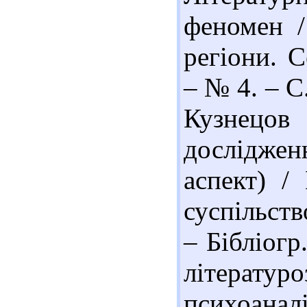
феномен /
регіони. С
– № 4. – С.
Кузнецов
дослідже
аспект) /
суспільств
– Бібліогр
літерат
психоанал