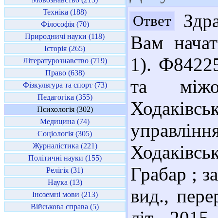
Техніка (188)
Здра
Ответ
Філософія (70)
Природничі науки (118)
Вам начат
Історія (265)
1). Ф8422
Літературознавство (719)
Право (638)
та міжос
Фізкультура та спорт (73)
Педагогіка (355)
Ходаків
Психологія (302)
Медицина (74)
управлінн
Соціологія (305)
Журналістика (221)
Ходаківськ
Політичні науки (155)
Грабар ; за
Релігія (31)
Наука (13)
вид., пере
Іноземні мови (213)
Військова справа (5)
літ., 2015