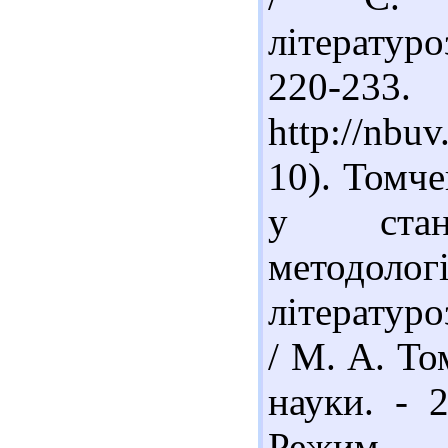
літературоз
220-23
http://nbu
10). Томче
у стано
методо
літературо
/ М. А. То
науки. - 
Реж