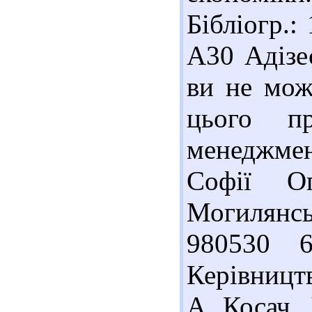
Бібліогр.:
А30 Адізес
ви не мож
цього п
менеджмент
Софії О
Могилянсь
980530 6
Керівництво
А. Косач, 