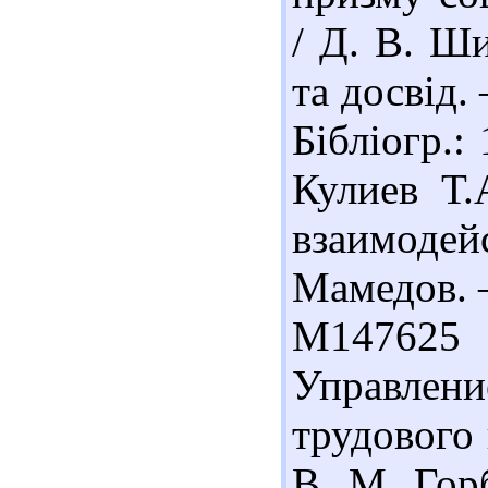
/ Д. В. Ши
та досвід.
Бібліогр.:
Кулиев Т.
взаимоде
Мамедов. –
М147625 
Управлен
трудового 
В. М. Гор