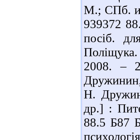
М.; СПб. и 
939372 88.
посіб. дл
Поліщука.
2008. – 2
Дружинин,
Н. Дружин
др.] : Пит
88.5 Б87 
психологі