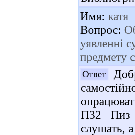
Имя:
катя
Вопрос:
Об
уявленні с
предмету с
Добр
Ответ
самостій
опрацювати
П32 Пиз 
слушать, 