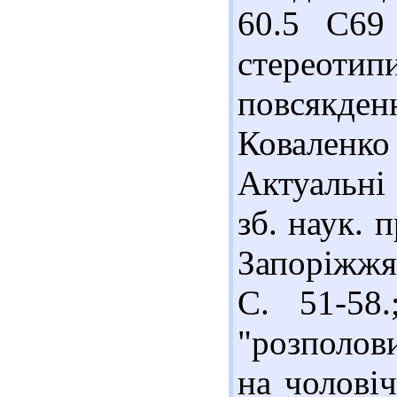
60.5 С69
стереоти
повсякд
Коваленк
Актуальні 
зб. наук. п
Запоріжжя 
С. 51-58
"розполов
на чоловіч