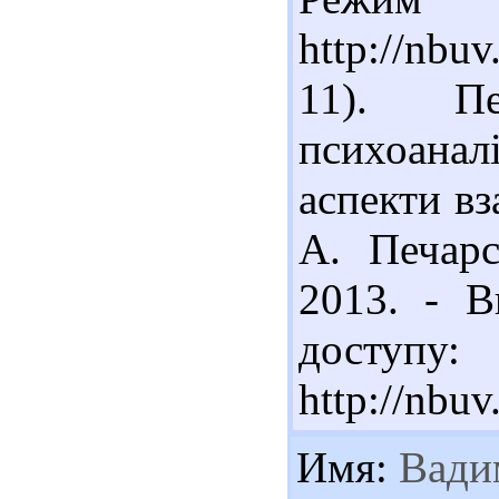
http://nbu
11). Пе
психоанал
аспекти вз
А. Печарс
2013. - В
доступу:
http://nbu
Имя:
Вади