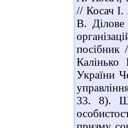
// Косач І.
В. Ділове
організаці
посібник /
Калінько 
України Че
управління
33. 8). 
особистос
призму со