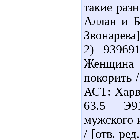
такие разн
Аллан и Б
Звонарева]
2) 93969
Женщина 
покорить /
АСТ: Харве
63.5 Э9
мужского и
/ [отв. ре