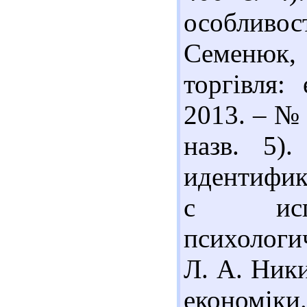
особливос
Семенюк, 
торгівля:
2013. – № 
назв. 5)
идентифик
с испо
психологи
Л. А. Ник
економіки.