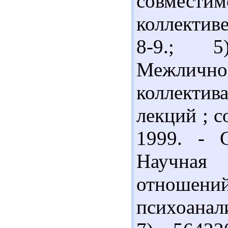
совмест
коллективе 
8-9.; 
Межличнос
коллектив
лекций ; с
1999. - С
Научная
отношени
психоанали