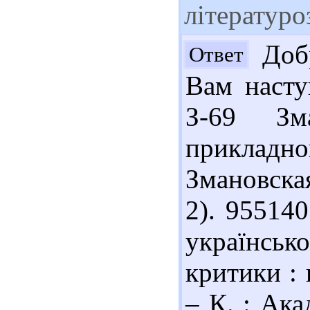
літературо
Добр
Ответ
Вам насту
З-69 Зм
прикладн
Змановская
2). 95514
українсь
критики : 
– К. : Ака