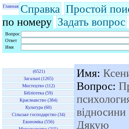
Справка
Простой пои
Главная
по номеру
Задать вопрос
Вопрос
Ответ
Имя
Имя:
Ксен
(6521)
Загальні (1265)
Вопрос:
Пр
Мистецтво (112)
Бібліотека (59)
психология
Краєзнавство (384)
Культура (60)
відносини
Сільське господарство (34)
Дякую
Економіка (556)
Мовознавство (215)