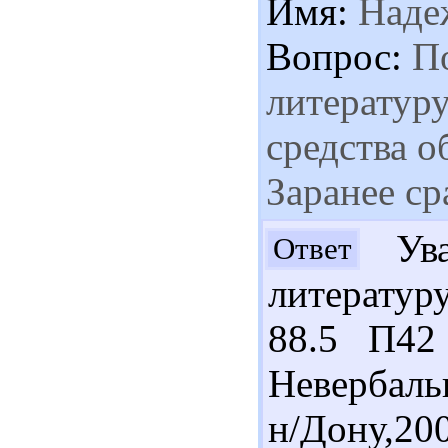
Имя:
Наде
Вопрос:
По
литератур
средства 
Заранее ср
Ува
Ответ
литератур
88.5 П42
Невербаль
н/Дону,20