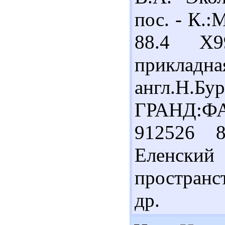
пос. - К.:
88.4 Х9
приклад
англ.Н
ГРАНД:ФА
912526 
Еленский 
пространст
др.