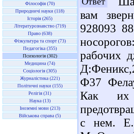
Шан
Ответ
Філософія (70)
Природничі науки (118)
вам зверн
Історія (265)
928093 8
Літературознавство (719)
Право (638)
носорогов:
Фізкультура та спорт (73)
Педагогіка (355)
рабочих д
Психологія (302)
Медицина (74)
Д:Феникс,2
Соціологія (305)
Журналістика (221)
Ф37 Фелау
Політичні науки (155)
Как их р
Релігія (31)
Наука (13)
предотвра
Іноземні мови (213)
Військова справа (5)
с нем. Е.