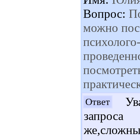
Вопрос:
По
можно пос
психолого
проведенно
посмотрет
практическ
Ува
Ответ
запрос
же,сло