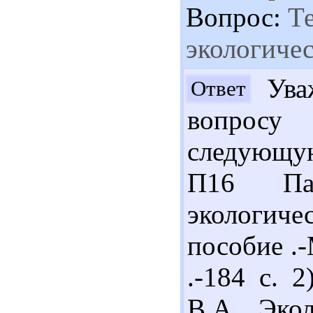
Вопрос:
Те
экологичес
Уваж
Ответ
вопросу
следующую
П16 Па
экологи
пособие .
.-184 с. 
В.А. Экол