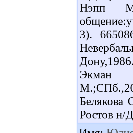
Нэпп М.
общение:у
3). 66508
Невербал
Дону,1986
Экман 
М.;СПб.,20
Белякова О
Ростов н/Д
Имя:
Юли