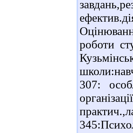
завдань,р
ефектив.ді
Оцінюван
роботи ст
Кузьмінс
школи:навч
307: особ
органі
практич.,
345:Псих