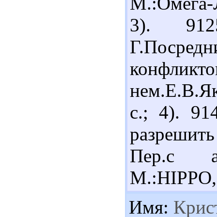
М.:Омега-
3). 91
Г.Посре
конфликто
нем.Е.В.Як
с.; 4). 9
разрешить
Пер.с ан
М.:HIPPO,
Имя:
Крис