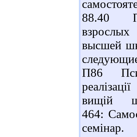
самостоят
88.40 Пе
взрослых
высшей шк
следующие
П86 Псих
реалізаці
вищій шко
464: Самос
семінар