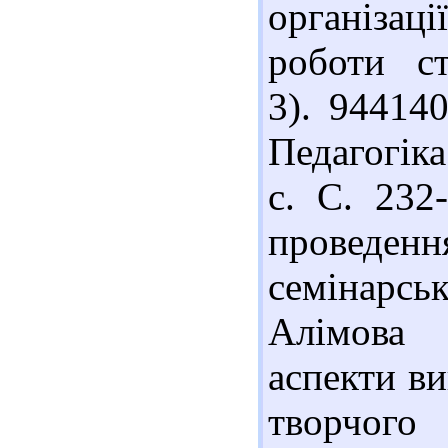
організа
роботи сту
3). 94414
Педагогіка
с. С. 232
проведенн
семінарсь
Алімова 
аспекти ви
творчог