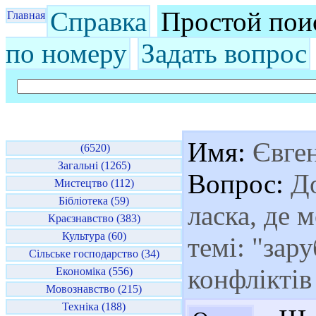
Справка
Простой пои
Главная
по номеру
Задать вопрос
Имя:
Євген
(6520)
Загальні (1265)
Вопрос:
До
Мистецтво (112)
Бібліотека (59)
ласка, де 
Краєзнавство (383)
Культура (60)
темі: "зар
Сільське господарство (34)
конфліктів
Економіка (556)
Мовознавство (215)
Техніка (188)