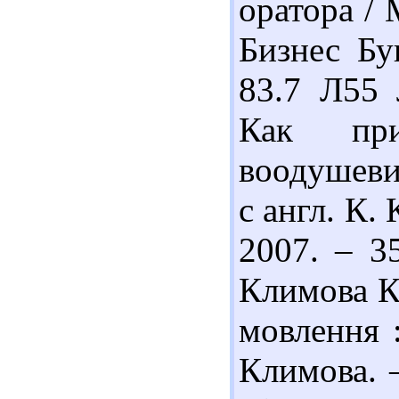
оратора / 
Бизнес Бу
83.7 Л55 
Как при
воодушеви
с англ. К.
2007. – 3
Климова К.
мовлення :
Климова. –