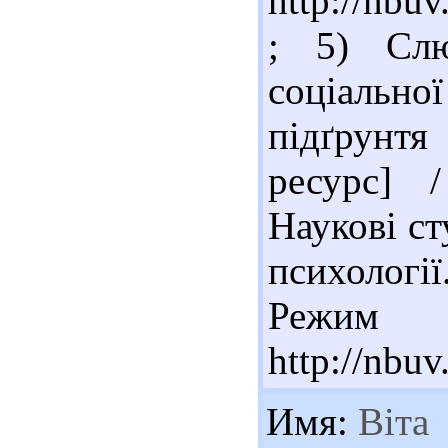
http://nb
; 5) Слю
соціально
підґрунт
ресурс] 
Наукові ст
психології.
Реж
http://nb
Имя:
Віта