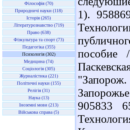
следуюши
Філософія (70)
Природничі науки (118)
1). 95886
Історія (265)
Технологи
Літературознавство (719)
Право (638)
публичног
Фізкультура та спорт (73)
Педагогіка (355)
пособие 
Психологія (302)
Медицина (74)
Паскевск
Соціологія (305)
Журналістика (221)
"Запорож.
Політичні науки (155)
Запорожье 
Релігія (31)
Наука (13)
905833 6
Іноземні мови (213)
Військова справа (5)
Технологи