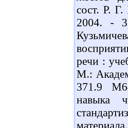
сост. Р. Г
2004. - 3
Кузьмичев
восприяти
речи : уче
М.: Академ
371.9 М6
навыка 
стандар
материала.