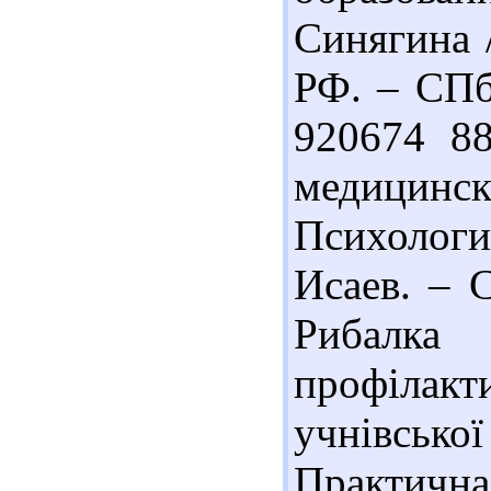
Синягина 
РФ. – СПб.
920674 88
медици
Психолог
Исаев. – С
Рибалк
профілакт
учнівсько
Практичн