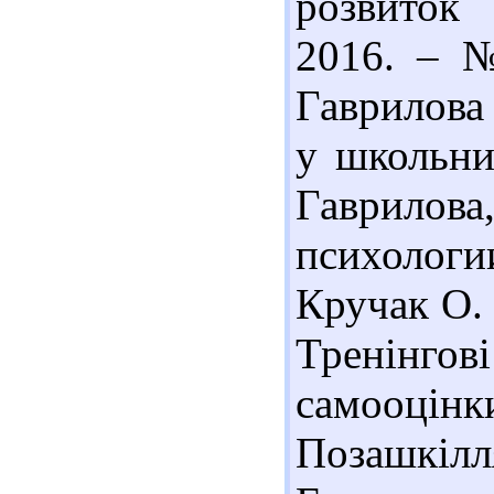
розвиток 
2016. – №
Гаврилова
у школьник
Гаврилов
психологии
Кручак О. 
Тренінго
самооці
Позашкілля