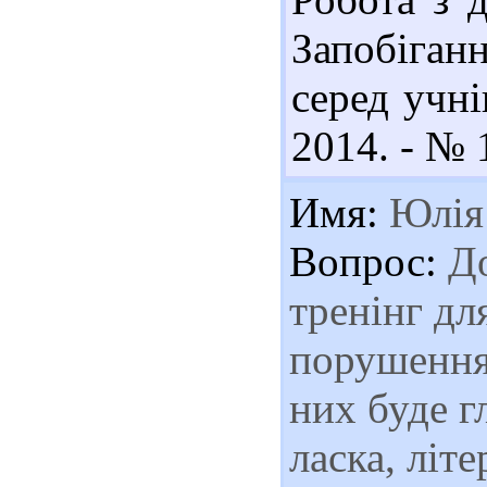
Запобіга
серед учні
2014. - № 1
Имя:
Юлія
Вопрос:
До
тренінг дл
порушення 
них буде г
ласка, літ