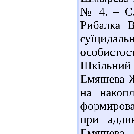
№ 4. – С.
Рибалка В
суїцидал
особистос
Шкільний
Емяшева Ж
на накоп
формирова
при адди
Емяшева 