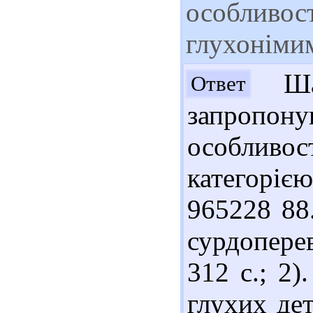
особливост
глухоніми
Шан
Ответ
запропо
особливо
категоріє
965228 88
сурдоперев
312 с.; 2
глухих дет