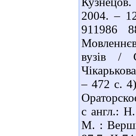
Кузнецов.
2004. – 1
911986 8
Мовленнєв
вузів /
Чікарькова
– 472 с. 
Ораторское
с англ.: Н
М. : Верши