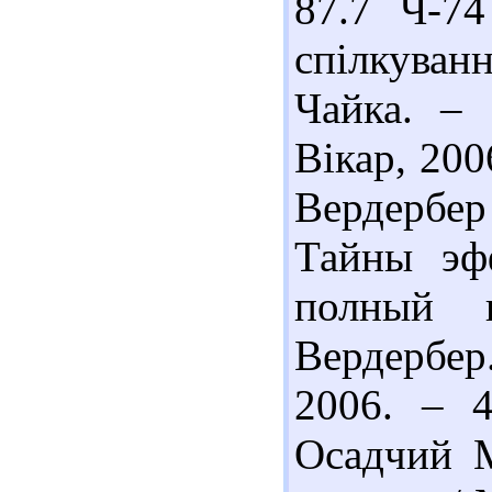
87.7 Ч-74
спілкування
Чайка. – 
Вікар, 200
Вердербе
Тайны эфф
полный 
Вердербер
2006. – 4
Осадчий М