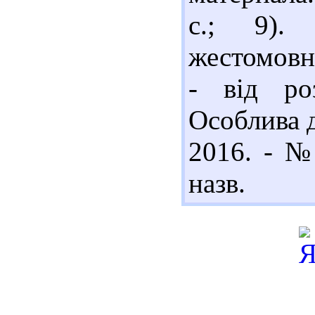
с.; 9).
жестомовн
- від ро
Особлива д
2016. - № 
назв.