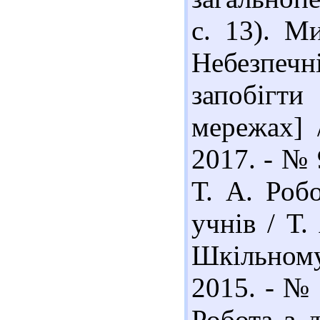
с. 13). М
Небезпечн
запобігти
мережах] 
2017. - № 
Т. А. Роб
учнів / Т.
Шкільному
2015. - № 
Робота з 