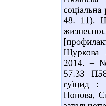
соціальна 
48. 11). 
жизнесп
[профилакт
Щуркова /
2014. – №
57.33 П5
суїцид :
Попова, Св
загальнопе