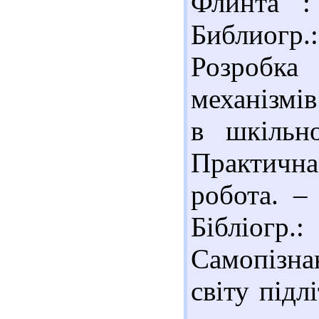
Флинта :
Библиогр.:
Розробк
механізмі
в шкільн
Практичн
робота. –
Бібліогр.
Самопізнан
світу підл