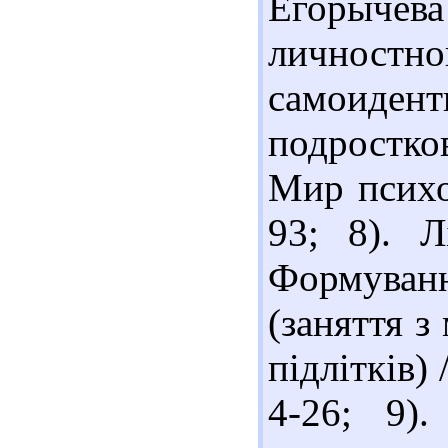
Егорыче
личнос
самоиде
подростко
Мир психол
93; 8). Л
Формуванн
(заняття 
підлітків) 
4-26; 9)