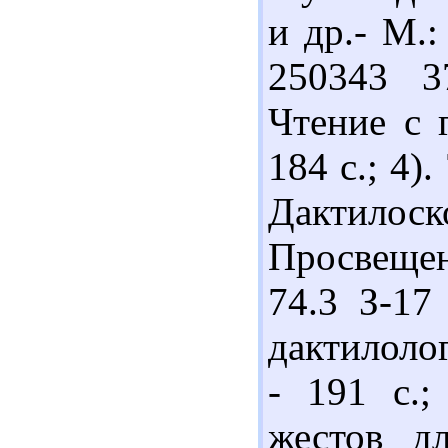
и др.- М.:
250343 3
Чтение с г
184 с.; 4)
Дактилоск
Просвещени
74.3 З-17
дактилолог
- 191 с.;
жестов д