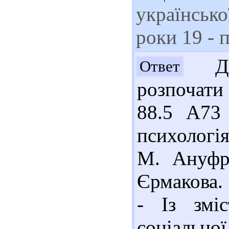
українсько
роки 19 - 
Доб
Ответ
розпочати 
88.5 А73
психологія
М. Ануфрі
Єрмакова. 
- Із зміс
соціально