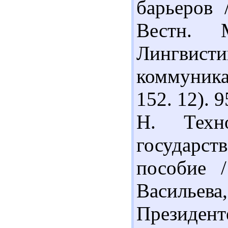
барьеров 
Вестн. 
Лингвис
коммуника
152. 12). 
Н. Техн
государс
пособие 
Васильева
Президенте