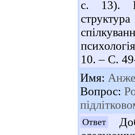
с. 13). 
структу
спілкува
психологі
10. – С. 49
Имя:
Анже
Вопрос:
Ро
підлітково
Доб
Ответ