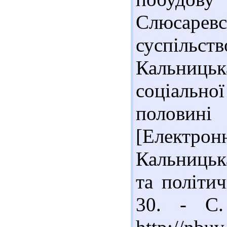
Слюсаре
суспільство
Кальницьк
соціальної
половині
[Електр
Кальницька
та політич
30. - С.