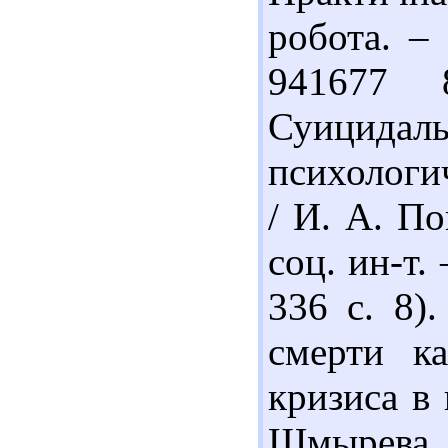
робота. –
941677 
Суици
психологич
/ И. А. По
соц. ин-т.
336 с. 8)
смерти ка
кризиса в 
Шмырева /