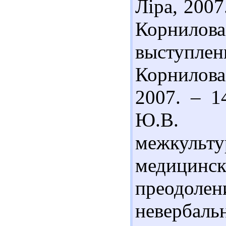
Ліра, 2007
Корнилова
выступле
Корнилова
2007. – 1
Ю.В. К
межкуль
медици
преодо
неверба