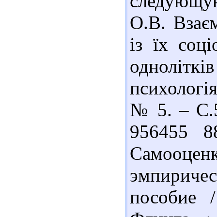
следующую
О.В. Взаєм
із їх соц
однолітків
психологія
№ 5. – С.5
956455 8
Самооценк
эмпириче
пособие 