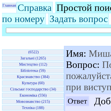
Справка
Простой пои
Главная
по номеру
Задать вопрос
Имя:
Миш
(6522)
Загальні (1265)
Вопрос:
По
Мистецтво (112)
Бібліотека (59)
пожалуйста
Краєзнавство (384)
Культура (60)
при виступ
Сільське господарство (34)
Економіка (556)
Добр
Ответ
Мовознавство (215)
Техніка (188)