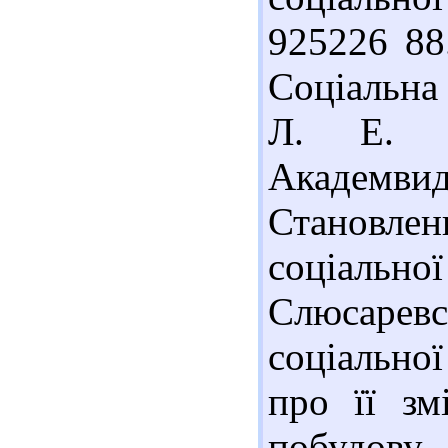
925226 88
Соціальна 
Л. Е. О
Академвида
Становле
соціально
Слюсаре
соціальної
про її зм
побудову