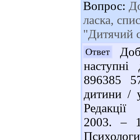
Вопрос:
До
ласка, спи
"Дитячий 
Добр
Ответ
наступні
896385 5
дитини / 
Редакції 
2003. – 
Психологи