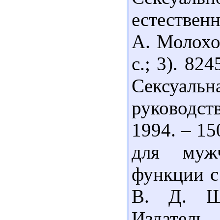
естествен
А. Молохов
с.; 3). 82
Сексуальн
руководств
1994. – 15
для муж
функции с
В. Д. Ше
Издатель, 