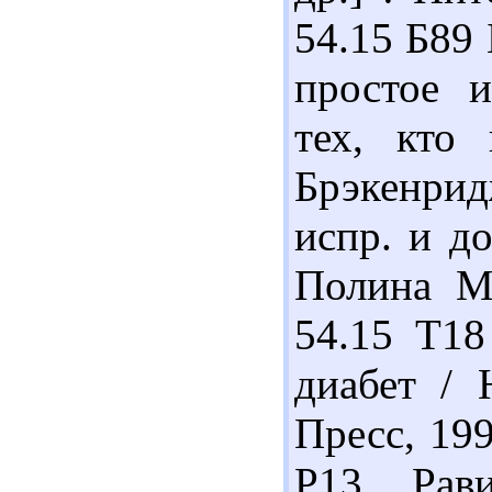
54.15 Б89 
простое и
тех, кто
Брэкенрид
испр. и д
Полина М,
54.15 Т18
диабет / 
Пресс, 199
Р13 Рав