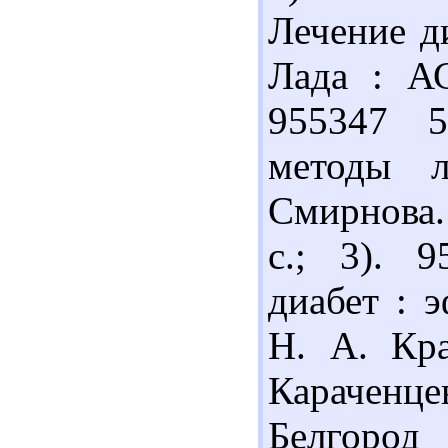
Лечение ди
Лада : АС
955347 5
методы л
Смирнова.
с.; 3). 
диабет : 
Н. А. Кра
Караченц
Белгород