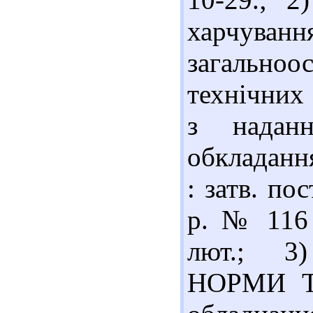
харчуванн
загально
технічних 
з наданн
обкладанн
: затв. по
р. № 116 
лют.; 3
НОРМИ Т