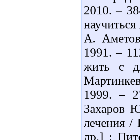
2010. – 38
научиться 
А. Аметов
1991. – 11
жить с ди
Мартинкев
1999. – 2
Захаров Ю
лечения / 
др.] : Пит