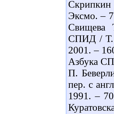
Скрипкин 
Эксмо. – 7
Свищева 
СПИД / Т.
2001. – 16
Азбука СП
П. Беверли
пер. с анг
1991. – 70
Куратовск