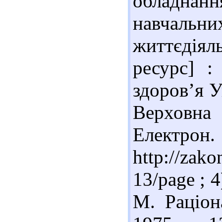
обладнан
навчальн
життєдіял
ресурс] :
здоров’я У
Верховна
Електрон
http://zak
13/page ; 
М. Раціон