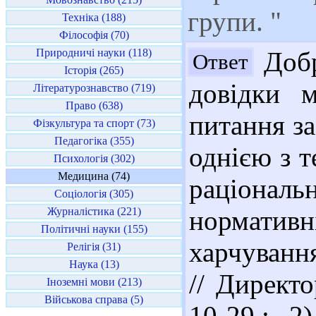
групи. "
Техніка (188)
Філософія (70)
Природничі науки (118)
Добр
Ответ
Історія (265)
довідки 
Літературознавство (719)
Право (638)
питання за
Фізкультура та спорт (73)
Педагогіка (355)
однією з 
Психологія (302)
Медицина (74)
раціональ
Соціологія (305)
Журналістика (221)
норматив
Політичні науки (155)
харчування
Релігія (31)
Наука (13)
// Директо
Іноземні мови (213)
Військова справа (5)
10-29.; 2