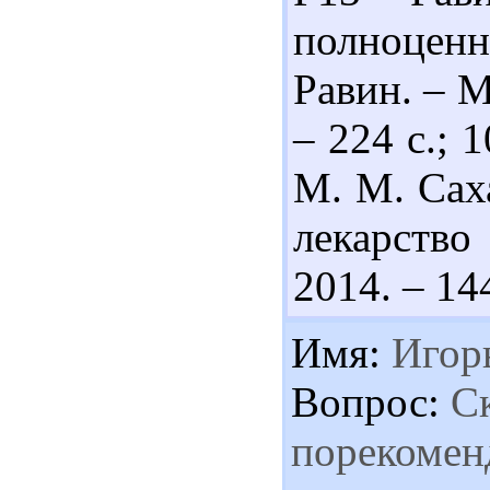
полноценн
Равин. – М
– 224 с.; 
М. М. Сах
лекарство
2014. – 144
Имя:
Игор
Вопрос:
Ск
порекомен