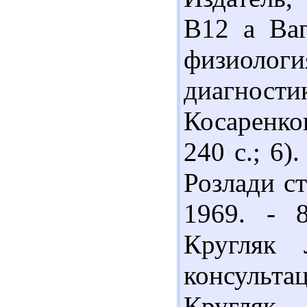
В12 а Ваг
физиолог
диагностик
Косаренко
240 с.; 6)
Розлади ст
1969. - 
Кругляк 
консульт
Кругляк. –