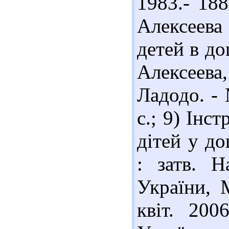
1983.- 188
Алексеева
детей в д
Алексеев
Ладодо. - 
с.; 9) Інс
дітей у д
: затв. Н
України, 
квіт. 20