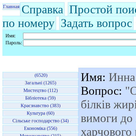
Справка
Простой пои
Главная
по номеру
Задать вопрос
Имя:
Пароль:
Имя:
Инна
(6520)
Загальні (1265)
Вопрос:
"О
Мистецтво (112)
Бібліотека (59)
бiлкiв жир
Краєзнавство (383)
Культура (60)
вимоги до
Сільське господарство (34)
харчового 
Економіка (556)
Мовознавство (215)