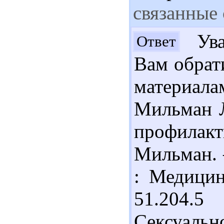
связанные
Ува
Ответ
Вам обрат
материал
Мильман Л
профила
Мильман. –
: Медицин
51.204
Сексуал