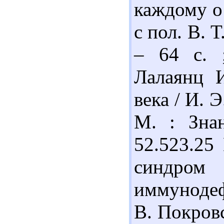
каждому о 
с пол. В. 
– 64 с. 
Лалаянц 
века / И. 
М. : Знан
52.523.25
синдр
иммунодеф
В. Покровс