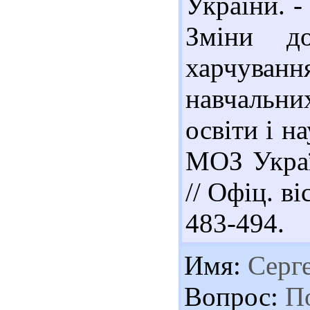
України. -
Зміни до
харчува
навчальних
освіти і н
МОЗ Украї
// Офіц. ві
483-494.
Имя:
Серг
Вопрос:
По