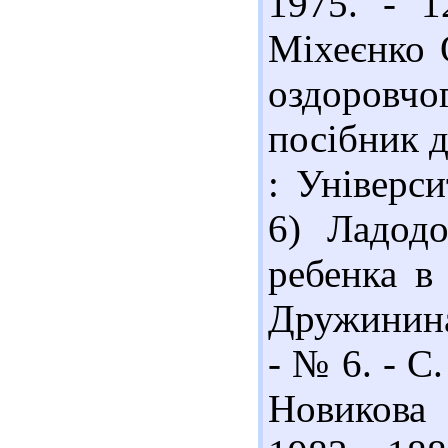
1975. - 1
Міхеєнко 
оздоровчо
посібник д
: Універси
6) Ладод
ребенка в
Дружинина
- № 6. - С
Новикова 