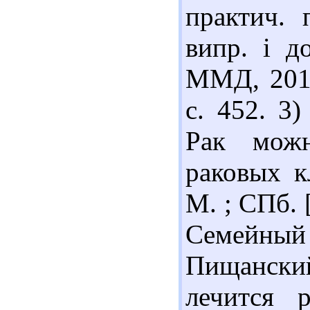
практич. 
випр. і д
ММД, 2011.
с. 452. 3
Рак можн
раковых к
М. ; СПб. [
Семейный 
Пищански
лечится 