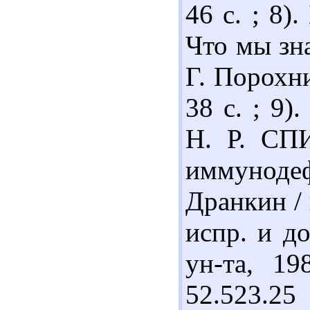
46 с. ; 8)
Что мы зн
Г. Порохни
38 с. ; 9)
Н. Р. СП
иммунодеф
Дранкин / 
испр. и до
ун-та, 19
52.523.2