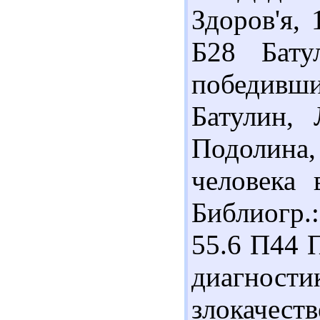
Здоров'я, 
Б28 Бату
победивши
Батулин, 
Подолина,
человека 
Библиогр.:
55.6 П44 
диагно
злокачес