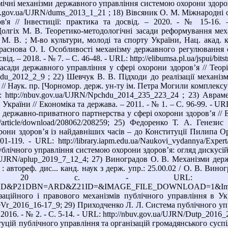
чні механізми державного управління системою охорони здоров’я 
uv.gov.ua/UJRN/dums_2013_1_21 ; 18) Вівсяник О. М. Міжнародні 
'я // Інвестиції: практика та досвід. – 2020. - № 15-16. – С
олгіх М. В. Теоретико-методологічні засади реформування меха
 М. В. ; М-во культури, молоді та спорту України, Нац. акад. к
 Краснова О. І. Особливості механізму державного регулювання с
ід. – 2018. - № 7. – С. 46-48. - URL: http://elibumsa.pl.ua/jspui/bits
асади державного управління у сфері охорони здоров’я // Теорія
Tpdu_2012_2_9 ; 22) Шевчук В. В. Підходи до реалізації механ
// Наук. пр. [Чорномор. держ. ун-ту ім. Петра Могили комплексу "
L: http://nbuv.gov.ua/UJRN/Npchdu_2014_235_223_24 ; 23) Авр
України // Економіка та держава. – 2011. - № 1. – С. 96-99. - URL
 державно-приватного партнерства у сфері охорони здоров’я // Еко
ua/article/download/208062/208259; 25) Федоренко Т. А. Генези
рони здоров’я із найдавніших часів – до Конституції Пилипа Орл
1-119. - URL: http://library.iapm.edu.ua/Naukovi_vydannya/Expe
лічного управління системою охорони здоров’я: огляд дискусійного
ua/UJRN/aplup_2019_7_12_4; 27) Виноградов О. В. Механізми де
: автореф. дис... канд. наук з держ. упр.: 25.00.02 / О. В. Вино
- URL: http://www.irbis-nbuv.gov.ua/
&P21DBN=ARD&Z21ID=&IMAGE_FILE_DOWNLOAD=1&Image_fi
заційного і правового механізмів публічного управління в Укр
eVr_2016_16-17_9; 29) Приходченко Л. Л. Система публічного упр
 - 2016. - № 2. - С. 5-14. - URL: http://nbuv.gov.ua/UJRN/Dutp_20
уцій публічного управління та організацій громадянського суспільс