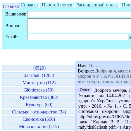
Справка
Простой поиск
Расширенный поиск
Пои
Главная
Ваше имя:
Вопрос:
Email::
д
Имя:
Ольга
(6520)
Вопрос:
Добро дня, мене п
Загальні (1265)
здоров`я У НАУКОВІЙ ЛІТЕ
літератури різних підходів
Мистецтво (112)
Бібліотека (59)
Ответ
Доброго вечора, О
України" від 14.04.2021
Краєзнавство (383)
здоров’я України в умова
Культура (60)
упр. - 2016. - № 1. - С.
системою охорони здор
Сільське господарство (34)
http://nbuv.gov.ua/UJRN/
Економіка (556)
наук. / Карлаш В. В. ; Нац
Мовознавство (215)
rady/disKarlash.pdf; 4) 