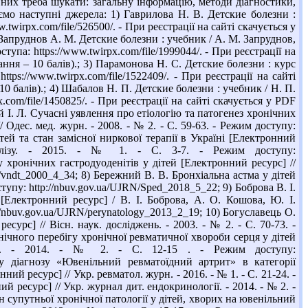
них треба шукати: загальну інформацію, методи діагностики,
мо наступні джерела: 1) Гаврилова Н. В. Детские болезни :
.twirpx.com/file/526500/. - При реєстрації на сайті скачується у
) Запруднов А. М. Детские болезни : учебник / А. М. Запруднов,
па: https://www.twirpx.com/file/1999044/. - При реєстрації на
ання – 10 балів).; 3) Парамонова Н. С. Детские болезни : курс
tps://www.twirpx.com/file/1522409/. - При реєстрації на сайті
10 балів).; 4) Шабалов Н. П. Детские болезни : учебник / Н. П.
.com/file/1450825/. - При реєстрації на сайті скачується у PDF
ій І. Л. Сучасні уявлення про етіологію та патогенез хронічних
/ Одес. мед. журн. - 2008. - № 2. - С. 59-63. - Режим доступу:
тей та стан замісної ниркової терапії в Україні [Електронний
іалізу. - 2015. - № 1. - С. 3-7. - Режим доступу:
у хронічних гастродуоденітів у дітей [Електронний ресурс] //
RN/vndt_2000_4_34; 8) Бережний В. В. Бронхіальна астма у дітей
ступу: http://nbuv.gov.ua/UJRN/Sped_2018_5_22; 9) Боброва В. І.
й [Електронний ресурс] / В. І. Боброва, А. О. Кошова, Ю. І.
://nbuv.gov.ua/UJRN/perynatology_2013_2_19; 10) Богуславець О.
сурс] // Вісн. наук. досліджень. - 2003. - № 2. - С. 70-73. -
інічного перебігу хронічної ревматичної хвороби серця у дітей
логії. - 2014. - № 2. - С. 12-15 . - Режим доступу:
усу діагнозу «Ювенільний ревматоїдний артрит» в категорії
й ресурс] // Укр. ревматол. журн. - 2016. - № 1. - С. 21-24. -
й ресурс] // Укр. журнал дит. ендокринології. - 2014. - № 2. -
ан супутньої хронічної патології у дітей, хворих на ювенільний