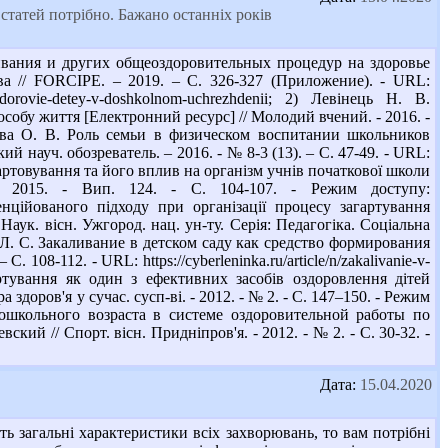
статей потрібно. Бажано останніх років
ивания и других общеоздоровительных процедур на здоровье
а // FORCIPE. – 2019. – С. 326-327 (Приложение). - URL:
ur-na-zdorovie-detey-v-doshkolnom-uchrezhdenii; 2) Левінець Н. В.
собу життя [Електронний ресурс] // Молодий вчений. - 2016. -
ыкова О. В. Роль семьи в физическом воспитании школьников
ий науч. обозреватель. – 2016. - № 8-3 (13). – С. 47-49. - URL:
. Загартовування та його вплив на організм учнів початкової школи
. - 2015. - Вип. 124. - С. 104-107. - Режим доступу:
енційованого підходу при організації процесу загартування
Наук. вісн. Ужгород. нац. ун-ту. Серія: Педагогіка. Соціальна
ина Л. С. Закаливание в детском саду как средство формирования
 108-112. - URL: https://cyberleninka.ru/article/n/zakalivanie-v-
гартування як один з ефективних засобів оздоровлення дітей
здоров'я у сучас. сусп-ві. - 2012. - № 2. - С. 147–150. - Режим
 дошкольного возраста в системе оздоровительной работы по
ий // Спорт. вісн. Придніпров'я. - 2012. - № 2. - С. 30-32. -
Дата:
15.04.2020
ь загальні характеристики всіх захворювань, то вам потрібні