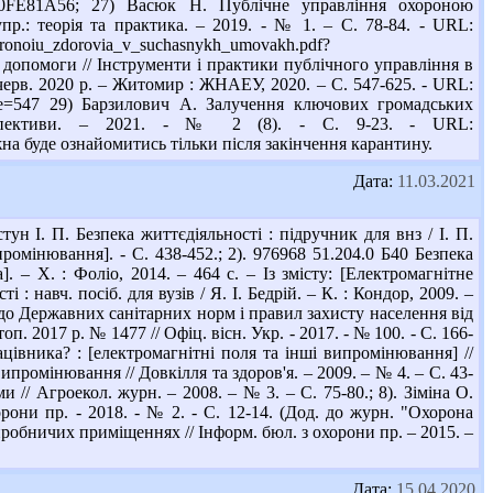
4620FE81A56; 27) Васюк Н. Публічне управління охороною
р.: теорія та практика. – 2019. - № 1. – С. 78-84. - URL:
horonoiu_zdorovia_v_suchasnykh_umovakh.pdf?
 допомоги // Інструменти і практики публічного управління в
3 черв. 2020 р. – Житомир : ЖНАЕУ, 2020. – С. 547-625. - URL:
df#page=547 29) Барзилович А. Залучення ключових громадських
ерспективи. – 2021. - № 2 (8). - С. 9-23. - URL:
можна буде ознайомитись тільки після закінчення карантину.
Дата:
11.03.2021
н І. П. Безпека життєдіяльності : підручник для внз / І. П.
промінювання]. - С. 438-452.; 2). 976968 51.204.0 Б40 Безпека
а]. – Х. : Фоліо, 2014. – 464 с. – Із змісту: [Електромагнітне
 : навч. посіб. для вузів / Я. І. Бедрій. – К. : Кондор, 2009. –
н до Державних санітарних норм і правил захисту населення від
 2017 р. № 1477 // Офіц. вісн. Укр. - 2017. - № 100. - С. 166-
ацівника? : [електромагнітні поля та інші випромінювання] //
випромінювання // Довкілля та здоров'я. – 2009. – № 4. – С. 43-
 // Агроекол. журн. – 2008. – № 3. – С. 75-80.; 8). Зіміна О.
они пр. - 2018. - № 2. - С. 12-14. (Дод. до журн. "Охорона
иробничих приміщеннях // Інформ. бюл. з охорони пр. – 2015. –
Дата:
15.04.2020