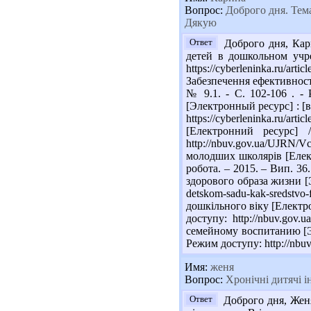
Вопрос:
Доброго дня. Тема
Дякую
Ответ
Доброго дня, Кари
детей в дошкольном учр
https://cyberleninka.ru/ar
Забезпечення ефективності
№ 9.1. - С. 102-106 . -
[Электронный ресурс] : [в 
https://cyberleninka.ru/ar
[Електронний ресурс] 
http://nbuv.gov.ua/UJRN
молодших школярів [Електр
робота. – 2015. – Вип. 36
здорового образа жизни [Эл
detskom-sadu-kak-sredstv
дошкільного віку [Електрон
доступу: http://nbuv.go
семейному воспитанию [Эле
Режим доступу: http://nb
Имя:
женя
Вопрос:
Хронічні дитячі і
Ответ
Доброго дня, Женя