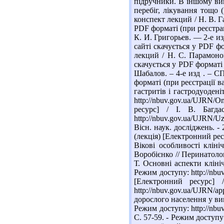
підручники. В іншому вип
перебіг, лікування тощо
конспект лекций / Н. В. Га
PDF форматі (при реєстрац
К. И. Григорьев. — 2-е из
сайті скачується у PDF фо
лекций / Н. С. Парамонова
скачується у PDF форматі 
Шабалов. – 4-е изд . – СП
форматі (при реєстрації в
гастритів і гастродуодені
http://nbuv.gov.ua/UJRN/O
ресурс] / І. В. Багд
http://nbuv.gov.ua/UJRN/
Вісн. наук. досліджень. -
(лекція) [Електронний ресу
Вікові особливості кліні
Воробієнко // Перинатолог
Т. Основні аспекти клініч
Режим доступу: http://nbu
[Електронний ресурс] 
http://nbuv.gov.ua/UJRN
дорослого населення у вип
Режим доступу: http://nbu
С. 57-59. - Режим доступу