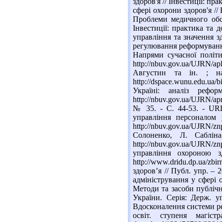
здоров'я // Інвестиції: пра
сфері охорони здоров'я //
Проблеми медичного обсл
Інвестиції: практика та 
управління та значення зд
регулювання реформуванням
Напрями сучасної політи
http://nbuv.gov.ua/UJRN/
Августин та ін. ; н
http://dspace.wunu.edu.u
Україні: аналіз реф
http://nbuv.gov.ua/UJRN/a
№ 35. - С. 44-53. - URL:
управління персоналом 
http://nbuv.gov.ua/UJRN/
Солоненко, Л. Саблі
http://nbuv.gov.ua/UJR
управління охороною з
http://www.dridu.dp.ua/zb
здоров’я // Публ. упр. – 2
адміністрування у сфері о
Методи та засоби публічн
України. Серія: Держ. уп
Вдосконалення системи рег
освіт. ступеня магіс