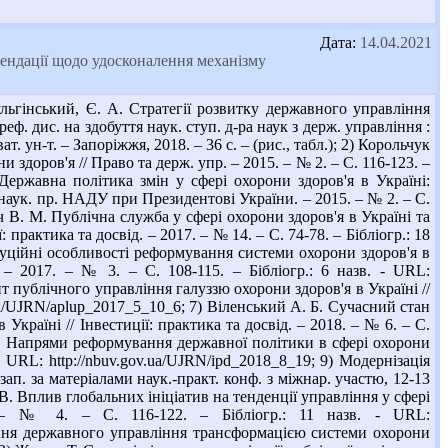
Дата:
14.04.2021
омендації щодо удосконалення механізму
ьгінський, Є. А. Стратегії розвитку державного управління
еф. дис. на здобуття наук. ступ. д-ра наук з держ. управління :
. ун-т. – Запоріжжя, 2018. – 36 с. – (рис., табл.); 2) Корольчук
 здоров'я // Право та держ. упр. – 2015. – № 2. – С. 116-123. –
 Державна політика змін у сфері охорони здоров'я в Україні:
. наук. пр. НАДУ при Президентові України. – 2015. – № 2. – С.
ич В. М. Публічна служба у сфері охорони здоров'я в Україні та
 практика та досвід. – 2017. – № 14. – С. 74-78. – Бібліогр.: 18
итуційні особливості реформування системи охорони здоров'я в
 – 2017. – № 3. – С. 108-115. – Бібліогр.: 6 назв. - URL:
т публічного управління галуззю охорони здоров'я в Україні //
v.ua/UJRN/aplup_2017_5_10_6; 7) Віленський А. Б. Сучасний стан
країні // Інвестиції: практика та досвід. – 2018. – № 6. – С.
. М. Напрями реформування державної політики в сфері охорони
. - URL: http://nbuv.gov.ua/UJRN/ipd_2018_8_19; 9) Модернізація
п. за матеріалами наук.-практ. конф. з міжнар. участю, 12-13
О. В. Вплив глобальних ініціатив на тенденції управління у сфері
 – № 4. – С. 116-122. – Бібліогр.: 11 назв. - URL:
ечення державного управління трансформацією системи охорони