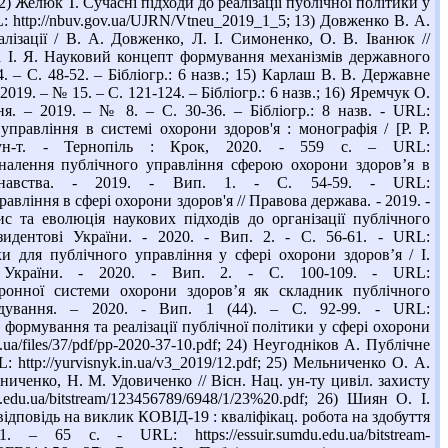
; 12) Желюк Т. Сучасні підходи до реалізації публічної політики у
RL: http://nbuv.gov.ua/UJRN/Vtneu_2019_1_5; 13) Довженко В. А.
ізації / В. А. Довженко, Л. І. Симоненко, О. В. Іванюк //
Зима І. Я. Науковий концепт формування механізмів державного
. – С. 48-52. – Бібліогр.: 6 назв.; 15) Карлаш В. В. Державне
19. – № 15. – С. 121-124. – Бібліогр.: 6 назв.; 16) Яремчук О.
я. – 2019. – № 8. – С. 30-36. – Бібліогр.: 8 назв. - URL:
управління в системі охорони здоров'я : монографія / [Р. Р.
ун-т. - Тернопіль : Крок, 2020. - 559 с. – URL:
осконалення публічного управління сферою охорони здоров’я в
вознавства. - 2019. - Вип. 1. - С. 54-59. - URL:
вління в сфері охорони здоров'я // Правова держава. - 2019. -
ис та еволюція наукових підходів до організації публічного
идентові України. - 2020. - Вип. 2. - С. 56-61. - URL:
ки для публічного управління у сфері охорони здоров’я / І.
 України. - 2020. - Вип. 2. - С. 100-109. - URL:
тронної системи охорони здоров’я як складник публічного
рядування. – 2020. - Вип. 1 (44). – С. 92-99. - URL:
и формування та реалізації публічної політики у сфері охорони
.ua/files/37/pdf/pp-2020-37-10.pdf; 24) Неугодніков А. Публічне
 http://yurvisnyk.in.ua/v3_2019/12.pdf; 25) Мельниченко О. А.
иченко, Н. М. Удовиченко // Вісн. Нац. ун-ту цивіл. захисту
edu.ua/bitstream/123456789/6948/1/23%20.pdf; 26) Шиян О. І.
ідповідь на виклик КОВІД-19 : кваліфікац. робота на здобуття
5 с. - URL: https://essuir.sumdu.edu.ua/bitstream-