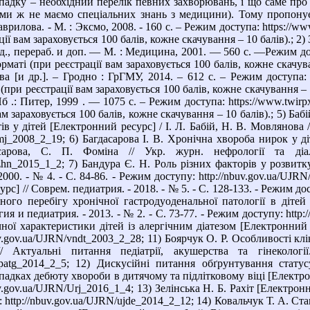
адку – необхідний перелік певних захворювань, і що саме про 
 (ми ж не маємо спеціальних знань з медицини). Тому пропонує
врилова. - М. : Эксмо, 2008. - 160 с. – Режим доступа: https://www
ії вам зараховується 100 балів, кожне скачування – 10 балів).; 2
д., перераб. и доп. — М. : Медицина, 2001. — 560 с. —Режим досту
рматі (при реєстрації вам зараховується 100 балів, кожне скачув
 [и др.]. – Гродно : ГрГМУ, 2014. – 612 с. – Режим доступа: ht
(при реєстрації вам зараховується 100 балів, кожне скачування – 
б .: Питер, 1999 . — 1075 с. – Режим доступа: https://www.twirpx
ам зараховується 100 балів, кожне скачування – 10 балів).; 5) Баб
тів у дітей [Електронний ресурс] / І. Л. Бабій, Н. В. Мовлянова /
mj_2008_2_19; 6) Багдасарова І. В. Хронічна хвороба нирок у ді
асарова, С. П. Фоміна // Укр. журн. нефрології та д
Uzhn_2015_1_2; 7) Бандура Є. Н. Роль різних факторів у розвитк
 2000. - № 4. - С. 84-86. - Режим доступу: http://nbuv.gov.ua/UJ
рс] // Соврем. педиатрия. - 2018. - № 5. - С. 128-133. - Режим до
чного перебігу хронічної гастродуоденальної патології в діте
ия и педиатрия. - 2013. - № 2. - С. 73-77. - Режим доступу: http
ної характеристики дітей із алергічним діатезом [Електронний ре
v.gov.ua/UJRN/vndt_2003_2_28; 11) Боярчук О. Р. Особливості кл
// Актуальні питання педіатрії, акушерства та гінеко
/appatg_2014_2_5; 12) Дискусійні питання обґрунтування стат
адках дебюту хвороби в дитячому та підлітковому віці [Електронни
v.gov.ua/UJRN/Urj_2016_1_4; 13) Зелінська Н. Б. Рахіт [Електронни
: http://nbuv.gov.ua/UJRN/ujde_2014_2_12; 14) Ковальчук Т. А. Ст