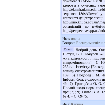
download/123456789/828
здоров'я в сучасних умо
http://ekmair.ukma.edu.ua
sequence=1&isAllowed=y; 
контексті децентралізації
http://iino.knuba.edu.ua/
організацій до публ
http://perspectives.pp.ua/
Имя:
олена
Вопрос:
Електромагнітне з
Ответ
Добрий день, Олен
Пістун, В. І. Кочубей. – 
життєдіяльності : підручн
випромінювання]. - С. 166-
288 с. – Із змісту: [Елек
впливу електромагнітних в
169.; 5). Подобед І. М. 
Інформ. бюл. з охорони пр.
46.; 7). Григор'єва О. О.
Новації щодо норм електр
праці").; 9). Глива В. А.
№ 4. – С. 69-75.
Имя:
Карина