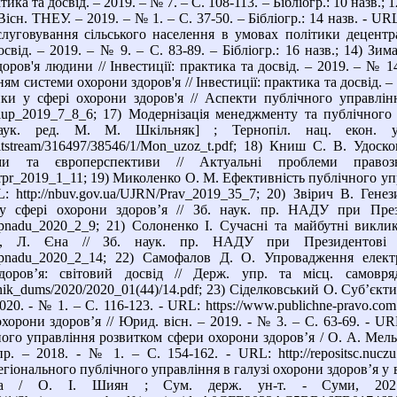
ктика та досвід. – 2019. – № 7. – С. 108-113. – Бібліогр.: 10 назв.
 Вісн. ТНЕУ. – 2019. – № 1. – С. 37-50. – Бібліогр.: 14 назв. - U
уговування сільського населення в умовах політики децентрал
досвід. – 2019. – № 9. – С. 83-89. – Бібліогр.: 16 назв.; 14) 
оров'я людини // Інвестиції: практика та досвід. – 2019. – № 14
 системи охорони здоров'я // Інвестиції: практика та досвід. – 20
ки у сфері охорони здоров'я // Аспекти публічного управлінн
aplup_2019_7_8_6; 17) Модернізація менеджменту та публічного 
аук. ред. М. М. Шкільняк] ; Тернопіл. нац. екон. 
a/bitstream/316497/38546/1/Mon_uzoz_t.pdf; 18) Книш С. В. Уд
орми та європерспективи // Актуальні проблеми пра
prpr_2019_1_11; 19) Миколенко О. М. Ефективність публічного упра
 http://nbuv.gov.ua/UJRN/Prav_2019_35_7; 20) Звірич В. Генез
у сфері охорони здоров’я // Зб. наук. пр. НАДУ при През
znpnadu_2020_2_9; 21) Солоненко І. Сучасні та майбутні викли
на, Л. Єна // Зб. наук. пр. НАДУ при Президентові
N/znpnadu_2020_2_14; 22) Самофалов Д. О. Упровадження елек
доров’я: світовий досвід // Держ. упр. та місц. самов
irnik_dums/2020/2020_01(44)/14.pdf; 23) Сiделковський О. Суб’єкт
020. - № 1. – С. 116-123. - URL: https://www.publichne-pravo.com
хорони здоров’я // Юрид. вісн. – 2019. - № 3. – С. 63-69. - URL:
ого управління розвитком сфери охорони здоров’я / О. А. Мельн
р. – 2018. - № 1. – С. 154-162. - URL: http://repositsc.nuczu.
іонального публічного управління в галузі охорони здоров’я у в
тра / О. І. Шиян ; Сум. держ. ун-т. - Суми, 2021. – 6