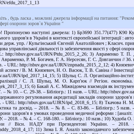
UJRN/efdu_2017_1_13
іть , будь ласка , можливі джерела інформації на питання: "Рек
фері охорони зоров`я України "
 Пропонуємо наступні джерела: 1) Бр3690 351.77(477) К90 Кул
го здоров'я в Україні в контексті європейської інтеграції : автор
ми держ. упр. / Кульгінський Євгеній Анатолійович ; Класич. приват
ва управлінської діяльності із забезпечення якості у сфері охорони
RL: http://nbuv.gov.ua/UJRN/Ptdu_2015_2_26; 3) Авраменко Т. П.
. Авраменко, Р. М. Богачев, Г. А. Нерсесян, Г. С. Довганчин // Зб
азв. - URL: http://nbuv.gov.ua/UJRN/znpnadu_2015_2_12; 4) Князев
 аспект / В. М. Князевич, Н. О. Васюк, Т. В. Савіна // Інвестиції:
.gov.ua/UJRN/ipd_2017_14_15; 5) Шульц С. Л. Організаційно-інст
ралізації / С. Л. Шульц, М. О. Карп'юк // Регіон. економіка.
egek_2017_3_15; 6) Бакай А. Є. Міжвідомча взаємодія як інструмен
. – № 10. – С. 29-38. – Бібліогр.: 11 назв. – URL: http://nbuv.go
ержавного регулювання акредитації закладів охорони здоров'я в У
зв. - URL: http://nbuv.gov.ua/UJRN/ipd_2018_6_15; 8) Ткачова Н
актика та досвід. – 2018. – № 8. – С. 83-86. – Бібліогр.: 5 назв
ни здоров'я в умовах проведення медичної реформи : [аналіт. за
ЕУ. – 2018. – № 4. – С. 168-180. – Бібліогр.: 10 назв.; 10) Худоба 
аїни // Вісн. НАДУ при Президентові України. – 2018.
vnaddy_2018_4_17; 11) Зима І. Я. Аналіз законодавчого забезп