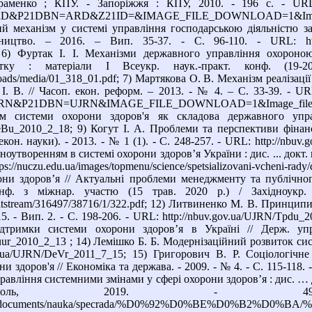
менко ; КПУ. - Запоріжжя : КПУ, 2010. - 196 с. - URL: http:/
&P21DBN=ARD&Z21ID=&IMAGE_FILE_DOWNLOAD=1&Image_fi
ий механізм у системі управління господарською діяльністю за
цтво. – 2016. – Вип. 35-37. - С. 96-110. - URL: http://pro
; 6) Фуртак І. І. Механізми державного управління охороно
итку : матеріали І Всеукр. наук.-практ. конф. (19-
uploads/media/01_318_01.pdf; 7) Мартякова О. В. Механізм реаліза
. В. // Часоп. екон. реформ. – 2013. - № 4. – С. 33-39. - URL: ht
RN&P21DBN=UJRN&IMAGE_FILE_DOWNLOAD=1&Image_fil
зм системи охорони здоров'я як складова державного уп
DeBu_2010_2_18; 9) Когут І. А. Проблеми та перспективи фінанс
екон. науки). - 2013. - № 1 (1). - С. 248-257. - URL: http://nbu
утворенням в системі охорони здоров’я України : дис. ... докт. н
s://nuczu.edu.ua/images/topmenu/science/spetsializovani-vcheni-r
ни здоров’я // Актуальні проблеми менеджменту та публічног
конф. з міжнар. участю (15 трав. 2020 р.) / Західноукр
/bitstream/316497/38716/1/322.pdf; 12) Литвиненко М. В. Принципи
5. - Вип. 2. - С. 198-206. - URL: http://nbuv.gov.ua/UJRN/Tpdu
підтримки системи охорони здоров’я в Україні // Держ. у
uur_2010_2_13 ; 14) Лемішко Б. Б. Модернізаційний розвиток сис
ov.ua/UJRN/DeVr_2011_7_15; 15) Григорович В. Р. Соціологіч
ни здоров'я // Економіка та держава. - 2009. - № 4. - С. 115-118.
авління системними змінами у сфері охорони здоров’я : дис. … д
іуполь, 2019. -
storage/documents/nauka/specrada/%D0%92%D0%BE%D0%B