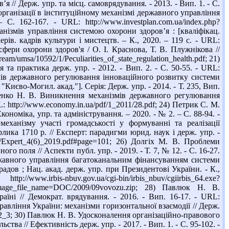
// Держ. упр. та місц. самоврядування. - 2013. - Вип. 1. - С.
організації в інституційному механізмі державного управління
. 162-167. - URL: http://www.investplan.com.ua/index.php?
нізмів управління системою охорони здоров’я : [кваліфікац.
ерів. кадрів культури і мистецтв. – К., 2020. – 119 с. - URL:
фери охорони здоров'я / О. І. Краснова, Т. В. Плужнікова //
tream/umsa/10592/1/Peculiarities_of_state_regulation_health.pdf; 21)
 та практика держ. упр. - 2012. - Вип. 2. - С. 50-55. - URL:
ізмів державного регулювання інноваційного розвитку системи
Києво-Могил. акад."]. Серія: Держ. упр. - 2014. - Т. 235, Вип.
аменко Н. В. Виникнення механізмів державного регулювання
: http://www.economy.in.ua/pdf/1_2011/28.pdf; 24) Петрик С. М.
номіка, упр. та адміністрування. – 2020. - № 2. – С. 88-94. -
с механізму участі громадськості у формуванні та реалізації
ика 1710 р. // Експерт: парадигми юрид. наук і держ. упр. -
rt/Expert_4(6)_2019.pdf#page=101; 26) Долгіх М. В. Проблеми
 поля // Аспекти публ. упр. - 2019. - Т. 7, № 12. - С. 16-27.
ржавного управління багатоканальним фінансуванням системи
градов ; Нац. акад. держ. упр. при Президентові України. - К.,
cgi-bin/irbis_nbuv/cgiirbis_64.exe?
le_name=DOC/2009/09vovozu.zip; 28) Павлюк Н. В.
аїні // Демократ. врядування. - 2016. - Вип. 16-17. - URL:
авління України: механізми горизонтальної взаємодії // Держ.
16_2_3; 30) Павлюк Н. В. Удосконалення організаційно-правового
тва // Ефективність держ. упр. - 2017. - Вип. 1. - С. 95-102. -