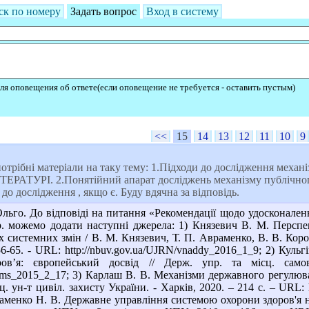
ск по номеру
Задать вопрос
Вход в систему
ля оповещения об ответе(если оповещение не требуется - оставить пустым)
<<
15
14
13
12
11
10
9
отрібні матеріали на таку тему: 1.Підходи до дослідження механ
РАТУРІ. 2.Понятійний апарат досліджень механізму публічного 
 до дослідження , якщо є. Буду вдячна за відповідь.
льго. До відповіді на питання «Рекомендації щодо удосконаленн
 р. можемо додати наступні джерела: 1) Князевич В. М. Перспе
х системних змін / В. М. Князевич, Т. П. Авраменко, В. В. Кор
 56-65. - URL: http://nbuv.gov.ua/UJRN/vnaddy_2016_1_9; 2) Кул
ов’я: європейський досвід // Держ. упр. та місц. сам
dums_2015_2_17; 3) Карлаш В. В. Механізми державного регулюва
. ун-т цивіл. захисту України. - Харків, 2020. – 214 с. – URL: htt
Авраменко Н. В. Державне управління системою охорони здоров'я 