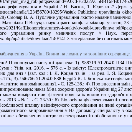
19/1/Shyian_mag_rob.pdf;jsessionid=A0CFE2022AC5BB16FB017
вах реформування в Україні / Н. Васюк, Т. Юрочко // Держ. уп
/bitstream/handle/123456789/18295/Vasiuk_Publichne_upravlinnia_ok
28) Смоляр В. А. Публічне управління якістю надання медичної
 : Матеріали ІІ Всеукр. наук.-практ. конф. за міжнар. участю, 2
images/2021/KafEkonom/instrumety-i-praktyky-publ-upravlinnya.p
ічного управління ринку медичних послуг // Наук. п
index.php/np/article/download/140/141 З матеріалами без посилань 
абруднення в Україні. Вплив на людину та зовнішнє середвище.
о! Пропонуємо наступні джерела: 1). 988719 51.204.0 П34 Пісту
Суми : Унів. кн, 2016. – 576 с. - Із змісту: [Електромагнітне ви
ик для внз / [авт. кол.: І. Я. Коцан та ін. ; за ред. І. Я. Коцан
175.; 3). 946766 51.204.0 Б38 Бедрій Я. І. Безпека життєдіяльності
тромагнітне випромінювання]. - С. 125-136.; 4). Про внесення змі
ипромінювань: наказ М-ва охорони здоров'я України від 27 листоп.
Чи можна виміряти нові фізичні поля та їх вплив на здоров'я пр
 - 2013. - № 1. - С. 23-30.; 6). Біологічна дія електромагнітного 
 Особливості впливу неіонізуючого опромінення на живі організми
омагнітного випромінювання // На допомогу спеціалісту з охор
 Технічне забезпечення контролю електромагнітної обстановки у в