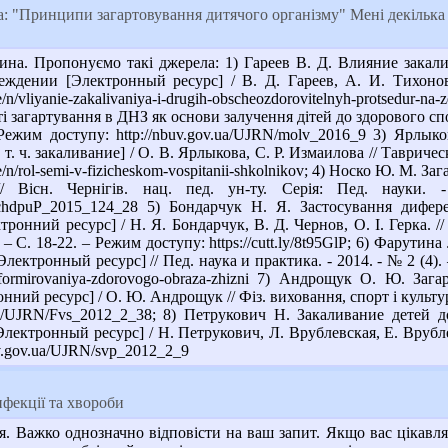
: "Принципи загартовування дитячого організму" Мені декілька 
на. Пропонуємо такі джерела: 1) Гареев В. Д. Влияние закал
еждении [Электронный ресурс] / В. Д. Гареев, А. И. Тихонов
ticle/n/vliyanie-zakalivaniya-i-drugih-obscheozdorovitelnyh-protsed
 загартування в ДНЗ як основи залучення дітей до здорового спо
 Режим доступу: http://nbuv.gov.ua/UJRN/molv_2016_9 3) Ярл
т. ч. закаливание] / О. В. Ярлыкова, С. Р. Измаилова // Таврическ
ticle/n/rol-semi-v-fizicheskom-vospitanii-shkolnikov; 4) Носко Ю. М
// Вісн. Чернігів. нац. пед. ун-ту. Серія: Пед. науки
/VchdpuP_2015_124_28 5) Бондарчук Н. Я. Застосування дифер
онний ресурс] / Н. Я. Бондарчук, В. Д. Чернов, О. І. Герка. // 
. – С. 18-22. – Режим доступу: https://cutt.ly/8t95GlP; 6) Фарут
ектронный ресурс] // Пед. наука и практика. - 2014. - № 2 (4). – С.
o-formirovaniya-zdorovogo-obraza-zhizni 7) Андрощук О. Ю. За
ний ресурс] / О. Ю. Андрощук // Фіз. виховання, спорт і культура 
v.ua/UJRN/Fvs_2012_2_38; 8) Петрукович Н. Закаливание детей
ктронный ресурс] / Н. Петрукович, Л. Врублевская, Е. Врублевск
uv.gov.ua/UJRN/svp_2012_2_9
нфекції та хвороби
. Важко однозначно відповісти на ваш запит. Якщо вас цікавлят