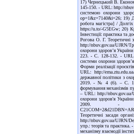
17) Чернецький В. Економі
145-150. - URL: http://nb
системою охорони здоров
op=1&z=7140&i=26; 19) Д
робота магістра] / Долгіх
https://u.to/-G5EGw; 20)
Інвестиції: практика та досв
Рогова О. Г. Теоретичні з
http://nbuv.gov.ua/UJRN/
охорони здоров’я України 
223. - С. 128-132. - UR
системи охорони здоров’я 
Форми реалізації проєктів
URL: http://ema.ztu.edu.
державної політики з охо
2019. - № 4 (6). – С. 10
формування механізмів пуб
– URL: http://nbuv.gov.
охорони здоров'я України 
2009. - 20 с. 
C21COM=2&I21DBN=ARD
Теоретичні засади органі
http://nbuv.gov.ua/UJRN/D
упр.: теорія та практика.
механізму взаємодії інстит