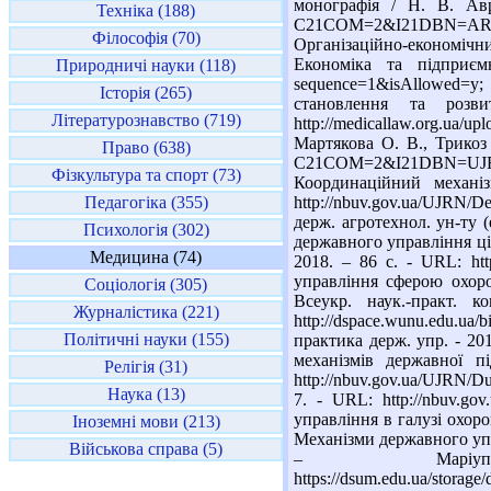
монографія / Н. В. Авра
Техніка (188)
C21COM=2&I21DBN=ARD
Філософія (70)
Організаційно-економічн
Економіка та підприємни
Природничі науки (118)
sequence=1&isAllowed=y
Історія (265)
становлення та розв
Літературознавство (719)
http://medicallaw.org.ua/
Мартякова О. В., Трикоз І
Право (638)
C21COM=2&I21DBN=UJ
Фізкультура та спорт (73)
Координаційний механі
Педагогіка (355)
http://nbuv.gov.ua/UJRN/
держ. агротехнол. ун-ту (
Психологія (302)
державного управління ціно
Медицина (74)
2018. – 86 с. - URL: http
управління сферою охоро
Соціологія (305)
Всеукр. наук.-практ. 
Журналістика (221)
http://dspace.wunu.edu.ua
Політичні науки (155)
практика держ. упр. - 201
механізмів державної 
Релігія (31)
http://nbuv.gov.ua/UJRN/D
Наука (13)
7. - URL: http://nbuv.g
управління в галузі охоро
Іноземні мови (213)
Механізми державного упр
Військова справа (5)
– Мар
https://dsum.edu.ua/