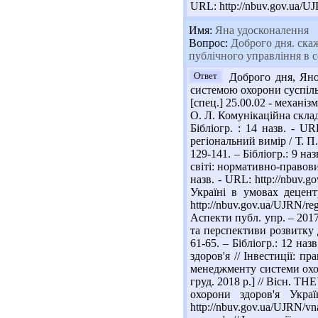
URL: http://nbuv.gov.ua/
Имя:
Яна удосконалення
Вопрос:
Доброго дня. скаж
публічного управління в с
Ответ
Доброго дня, Яно!
системою охорони суспільно
[спец.] 25.00.02 - механіз
О. Л. Комунікаційна складо
Бібліогр. : 14 назв. - U
регіональний вимір / Т. П
129-141. – Бібліогр.: 9 н
світі: нормативно-правовий
назв. - URL: http://nbuv
Україні в умовах децент
http://nbuv.gov.ua/UJRN/r
Аспекти публ. упр. – 2017
та перспективи розвитку д
61-65. – Бібліогр.: 12 на
здоров'я // Інвестиції: пр
менеджменту системи охоро
груд. 2018 р.] // Вісн. ТН
охорони здоров'я Укр
http://nbuv.gov.ua/UJRN/