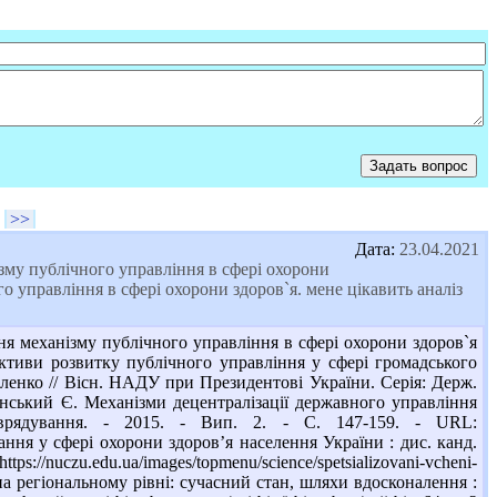
>>
Дата:
23.04.2021
ізму публічного управління в сфері охорони
управління в сфері охорони здоров`я. мене цікавить аналіз
я механізму публічного управління в сфері охорони здоров`я
ктиви розвитку публічного управління у сфері громадського
оленко // Вісн. НАДУ при Президентові України. Серія: Держ.
ьгінський Є. Механізми децентралізації державного управління
оврядування. - 2015. - Вип. 2. - С. 147-159. - URL:
ння у сфері охорони здоров’я населення України : дис. канд.
ps://nuczu.edu.ua/images/topmenu/science/spetsializovani-vcheni-
на регіональному рівні: сучасний стан, шляхи вдосконалення :