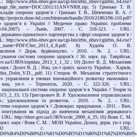
/www.irbis-nbuv.gov.ua/cgi-bin/irbis_nbuv/cgiirbis_64.exe?
le_name=DOC/2011/11ANVNRR.zip; 5) Гринько Т. В.
кладів охорони здоров’я / Гринько Т. В., Шевченко В. А. //
jects.dune-hd.com/bitstream/handle/2010/21863/96-110.pdf?
ю здоров’я в Україні // Медичне право України: проблеми
20.04.2007). – Львів, 2007. - С. 318-323. - URL:
ції державно-приватного партнерства у сфері охорони здоров’я /
tp://www.irbis-nbuv.gov.ua/cgi-bin/irbis_nbuv/cgiirbis_64.exe?
e_name=PDF/Cher_2013_4_8.pdf; 8) Худоба О. В.
равління // Держ. будівництво. - 2010. - № 2. - URL:
ування системи охорони здоров'я // Зб. наук. пр. Таврійськ.
v.gov.ua/UJRN/znptdau_2013_1_1_32 ; 10) Долот В. Д. Механізми
аук / Долот В. Д. ; Нац. ун-т цивіл. захисту України. - Харків,
ady/diss_Dolot_V.D._.pdf; 11) Стецюк Ф. Механізм стратегічного
о управління в умовах інноваційного розвитку економіки :
. нац. ун-т. – Тернопіль, 2020. – С. 322-326. - URL:
 національної системи охорони здоров’я в Україні // Теорія та
_2015_2_33; 13) Григорович В. Р. Удосконалення управлінських
пр.: удосконалення та розвиток. - 2010. - № 2. - URL:
теми охорони здоров’я // Демократ. врядування. - 2011. - Вип.
не опитування як підхід до вивчення механізмів державного
 - URL: http://nbuv.gov.ua/UJRN/ecde_2009_4_35; 16) Вовк С. М.
окт. наук / Вовк С. М. ; МОН України, Донец. держ. ун-т упр.
 492 с. - URL:
2%D0%BA/%D0%B4%D0%B8%D1%81%D0%B5%D1%80%D1%82%D0%B0