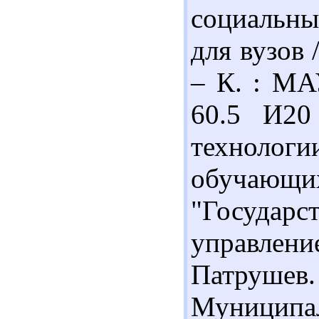
социальны
для вузов 
– К. : МА
60.5 И20
техноло
обучающих
"Государ
управлен
Патрушев. 
Муниципал