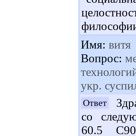
целостно
философии.
Имя:
витя
Вопрос:
ме
технологий
укр. суспи
Здра
Ответ
со следу
60.5 С9