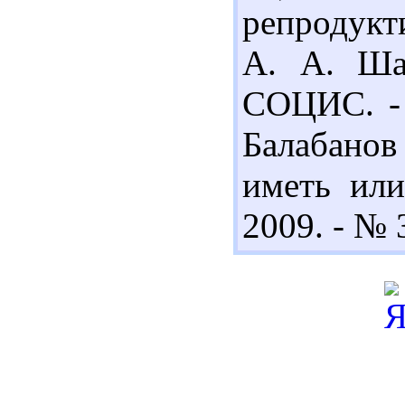
репродукт
А. А. Шаб
СОЦИС. - 
Балабано
иметь или
2009. - № 3