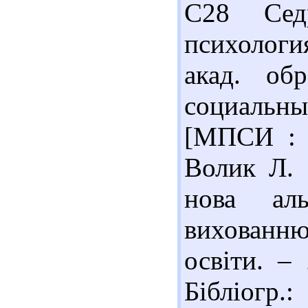
С28 Сед
психология
акад. обр
социальн
[МПСИ : 
Волик Л. 
нова аль
вихованню
освіти. –
Бібліогр