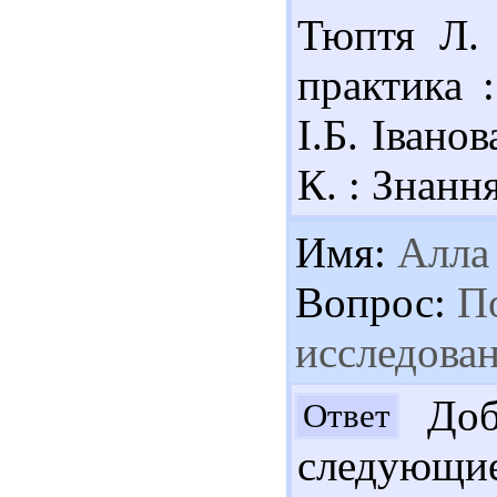
Тюптя Л. 
практика :
І.Б. Іванов
К. : Знання
Имя:
Алла
Вопрос:
По
исследован
Добр
Ответ
следующи