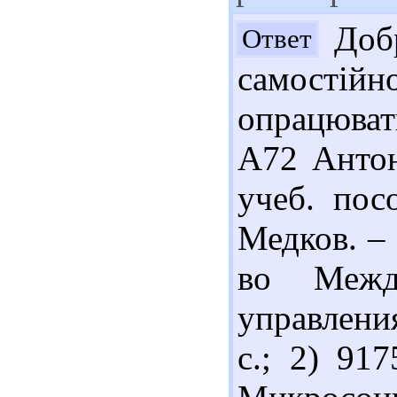
Добр
Ответ
самостій
опрацювати
А72 Антон
учеб. пос
Медков. – 
во Межд
управлени
с.; 2) 91