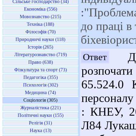
Сільське господарство (34)
:"Проблема
Економіка (556)
Мовознавство (215)
до праці в
Техніка (188)
Філософія (70)
біхевіорис
Природничі науки (118)
Історія (265)
Доб
Ответ
Літературознавство (719)
Право (638)
розпочати 
Фізкультура та спорт (73)
Педагогіка (355)
65.524.0
Психологія (302)
Медицина (74)
персоналу 
Соціологія (305)
Журналістика (221)
: КНЕУ, 2
Політичні науки (155)
Л84 Лукаш
Релігія (31)
Наука (13)