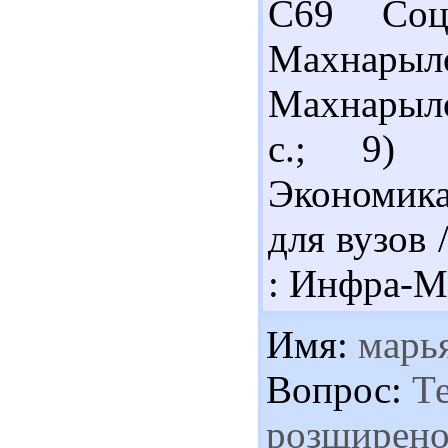
С69 Соц
Махнарыл
Махнарылов
с.; 9) 
Экономика
для вузов 
: Инфра-М,
Имя:
марь
Вопрос:
Те
розширеної