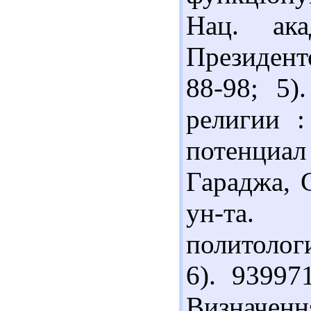
Нац. ака
Президенто
88-98; 5)
религии :
потенциа
Гараджа, 
ун-та. 
политологи
6). 93997
Визначення