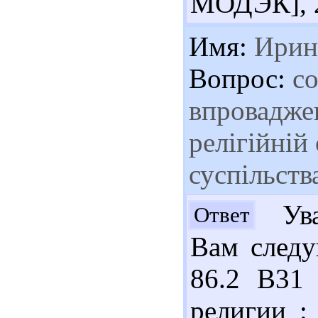
МОДЭК], 2
Имя:
Ирин
Вопрос:
со
впроваджен
релігійній
суспільств
Ува
Ответ
Вам следу
86.2 В31
религии :