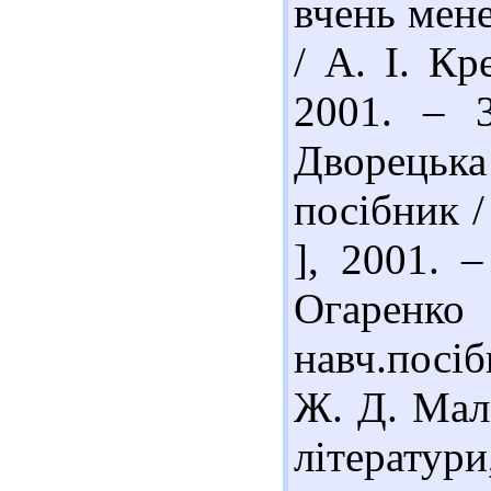
вчень мене
/ А. І. Кр
2001. – 
Дворецька 
посібник /
], 2001. 
Огаренко
навч.посіб
Ж. Д. Мала
літератури