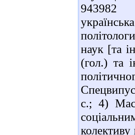
943982 
українсь
політолог
наук [та і
(гол.) та 
політичн
Спецвипуск
с.; 4) Ма
соціаль
колективу 