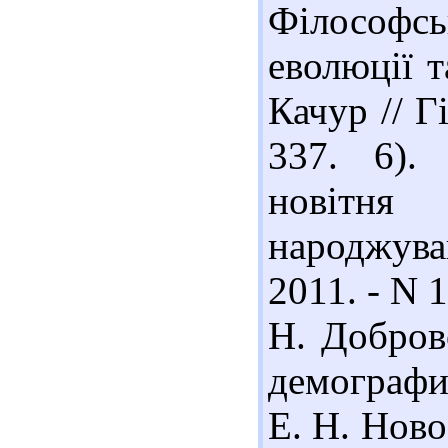
Філософс
еволюції т
Качур // Г
337. 6).
новітн
народжува
2011. - N 1
Н. Добров
демографи
Е. Н. Ново