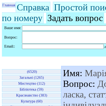
Справка
Простой пои
Главная
по номеру
Задать вопрос
Ваше имя:
Вопрос:
Email::
д
Имя:
Марі
(6520)
Загальні (1265)
Вопрос:
До
Мистецтво (112)
Бібліотека (59)
ласка, ста
Краєзнавство (383)
Культура (60)
індивідуал