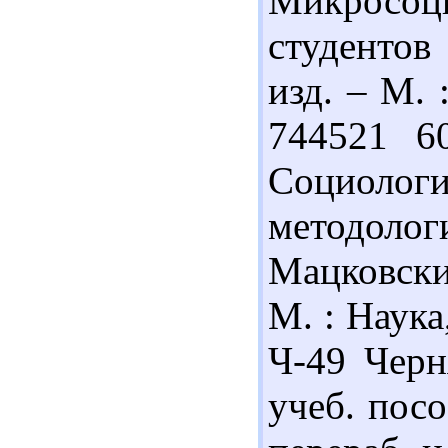
Микросоци
студентов
изд. – М. 
744521 6
Социологи
методол
Мацковский
М. : Наука
Ч-49 Черн
учеб. посо