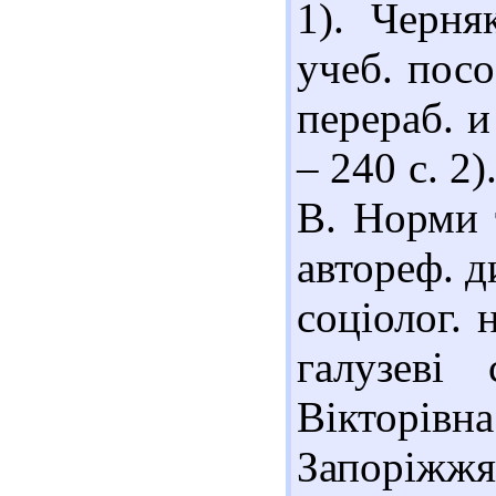
1). Черня
учеб. посо
перераб. и
– 240 с. 2
В. Норми 
автореф. д
соціолог. 
галузеві
Вікторівн
Запоріжжя,