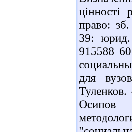
цінності 
право: зб.
39: юрид. 
915588 60
социальны
для вузо
Туленков. 
Осипов
методол
"социальн