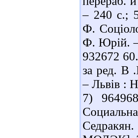
перераб. и
– 240 с.;
Ф. Соціоло
Ф. Юрій. –
932672 60.
за ред. В 
– Львів : 
7) 96496
Социальна
Седракян