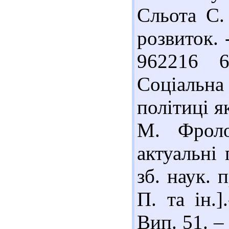
Сльота С. 
розвиток. 
962216 
Соціальна
політиці я
М. Фролов
актуальні 
зб. наук. 
П. та ін.
Вип. 51. –