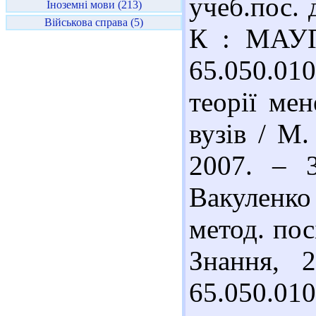
учеб.пос. 
Іноземні мови (213)
Військова справа (5)
К : МАУП,
65.050.01
теорії ме
вузів / М.
2007. – 
Вакуленко 
метод. пос
Знання, 
65.050.01