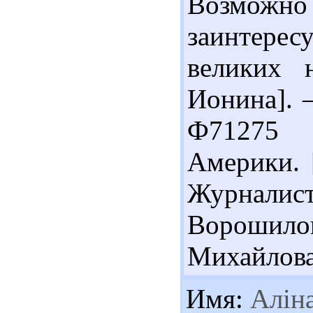
Возможн
заинтерес
великих н
Ионина]. –
Ф71275 
Америки. 
Журнали
Ворошилов
Михайлова 
Имя:
Алін