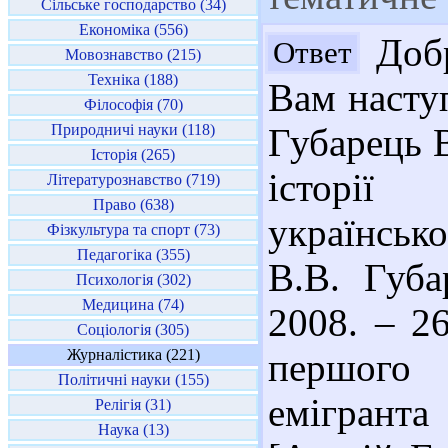
Сільське господарство (34)
Економіка (556)
Добр
Ответ
Мовознавство (215)
Техніка (188)
Вам наступ
Філософія (70)
Природничі науки (118)
Губарець В
Історія (265)
історії
Літературознавство (719)
Право (638)
українсько
Фізкультура та спорт (73)
Педагогіка (355)
В.В. Губа
Психологія (302)
Медицина (74)
2008. – 26
Соціологія (305)
Журналістика (221)
першого 
Політичні науки (155)
емігрант
Релігія (31)
Наука (13)