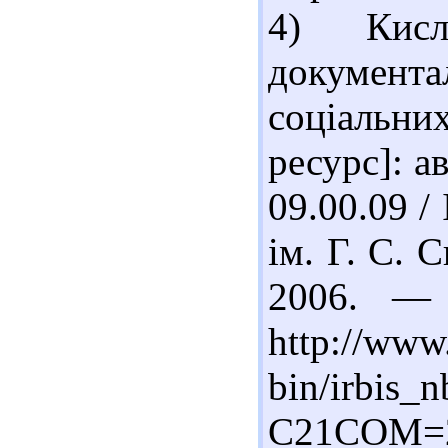
4) Кисл
документ
соціальн
ресурс]: ав
09.00.09 / 
ім. Г. С.
2006. —
http://www.
bin/irbis_n
C21COM=2