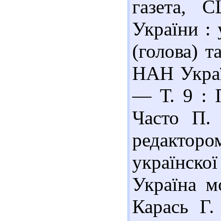
газета, С
України : 
(голова) т
НАН Украї
— Т. 9 : 
Часто П. 
редактор
українско
Україна мо
Карась Г.