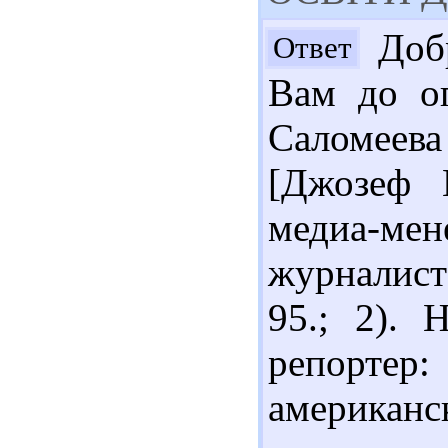
Добр
Ответ
Вам до оп
Саломеева
[Джозеф П
медиа-м
журналист] 
95.; 2). 
репорте
американс