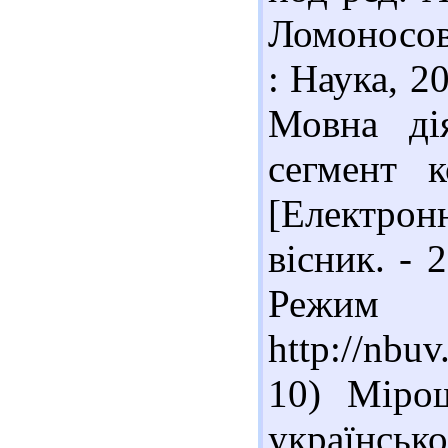
Ломоносова
: Наука, 2
Мовна дія
сегмент к
[Електрон
вісник. - 
Реж
http://nb
10) Міро
українс