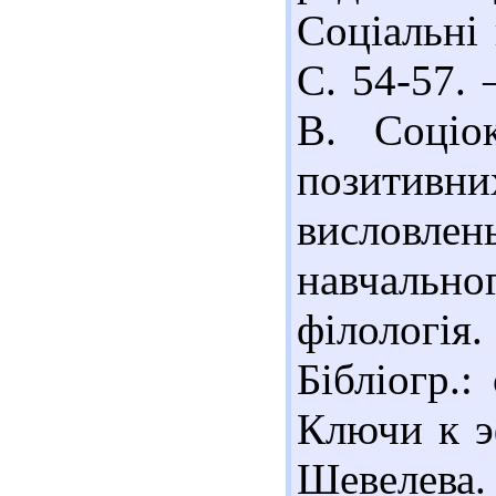
Соціальні 
С. 54-57. –
В. Соціок
позитивн
висловлен
навчальн
філологія.
Бібліогр.:
Ключи к эф
Шевелева.