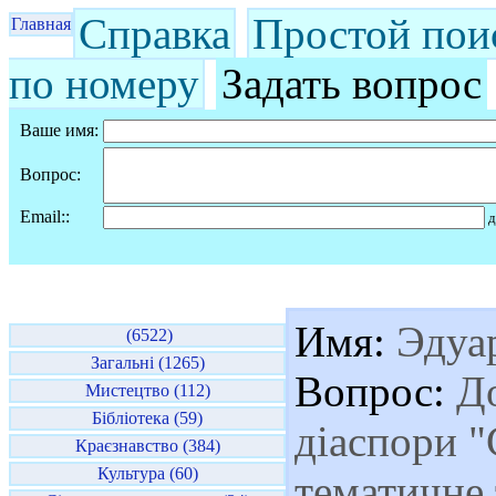
Справка
Простой пои
Главная
по номеру
Задать вопрос
Ваше имя:
Вопрос:
Email::
д
Имя:
Эдуа
(6522)
Загальні (1265)
Вопрос:
До
Мистецтво (112)
Бібліотека (59)
діаспори 
Краєзнавство (384)
Культура (60)
тематичне