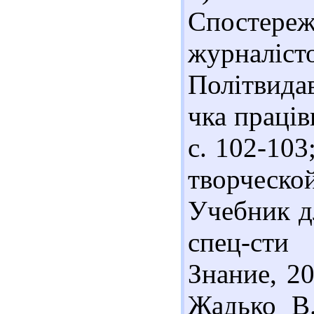
Спостере
журналіс
Політвидав
чка праців
с. 102-103
творческо
Учебник дл
спец-сти
Знание, 20
Жадько В.