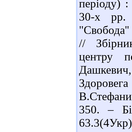
періоду) :
30-х рр.
"Свобода''
// Збірни
центру п
Дашкевич
Здоровег
В.Стефаник
350. – Бі
63.3(4Ук