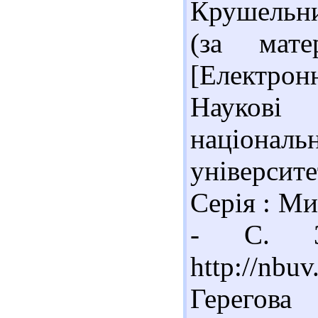
Крушельни
(за мате
[Електрон
Наукові 
націона
університ
Серія : Ми
- С. 3
http://nb
Герегова 