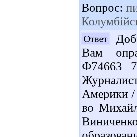
Вопрос:
пи
Колумбійс
Добр
Ответ
Вам опра
Ф74663 7
Журналис
Америки / 
во Михайло
Виничен
образован