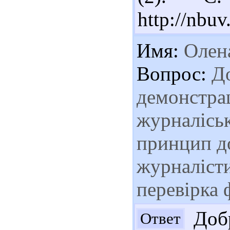
http://nb
Имя:
Олен
Вопрос:
До
демонстра
журналіськ
принцип д
журналісти
перевірка 
Добр
Ответ