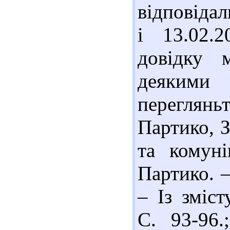
відповідал
і 13.02.
довідку 
деякими
переглян
Партико, З
та комуні
Партико. –
– Із зміст
С. 93-96.