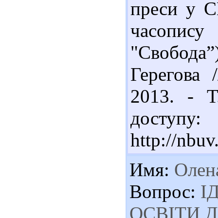
преси у С
часопис
"Свобода”
Герегова 
2013. - Т
доступу:
http://nbu
Имя:
Олен
Вопрос:
І
ОСВІТИ 