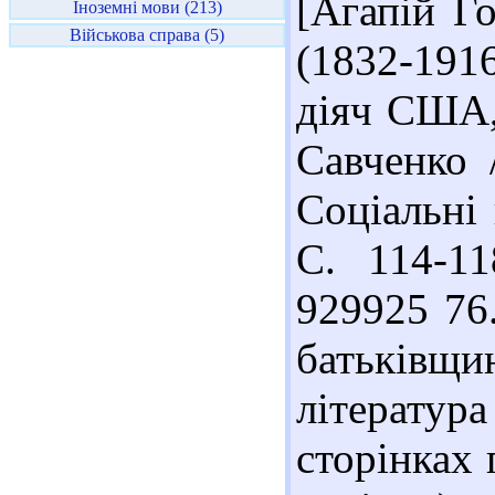
[Агапій Г
Іноземні мови (213)
Військова справа (5)
(1832-191
діяч США, 
Савченко 
Соціальні 
С. 114-11
929925 76.
батьків
літерату
сторінках