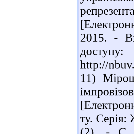
репрезент
[Електронн
2015. - В
доступу:
http://nbu
11) Міро
імпрові
[Електронн
ту. Серія:
(2). - С.