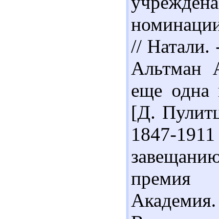
учрежден
номинации
// Натали. 
Альтман 
еще одна 
[Д. Пулит
1847-1911
завещани
премия 
Академия.