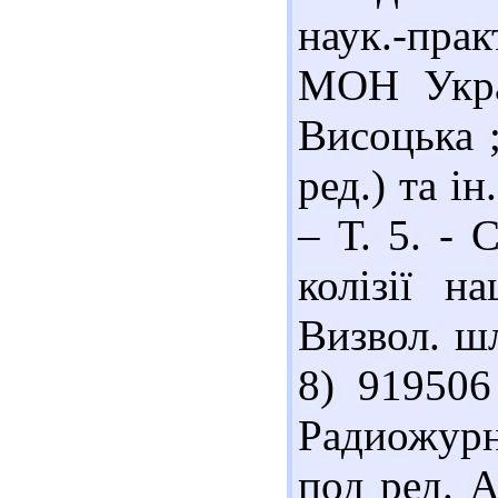
наук.-практ
МОН Украї
Висоцька ;
ред.) та і
– Т. 5. - 
колізії н
Визвол. шл
8) 919506
Радиожурна
под ред. 