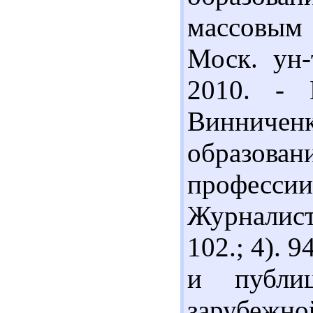
массовым
Моск. ун-
2010. - 
Винниче
образован
профессии 
Журналист
102.; 4). 
и публи
зарубежно