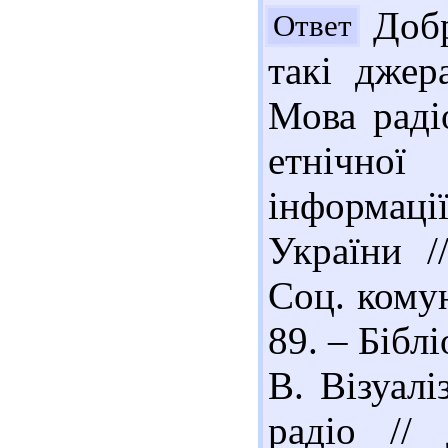
Добр
Ответ
такі джер
Мова раді
етнічної
інформац
України /
Соц. комун
89. – Бібл
В. Візуалі
радіо // 