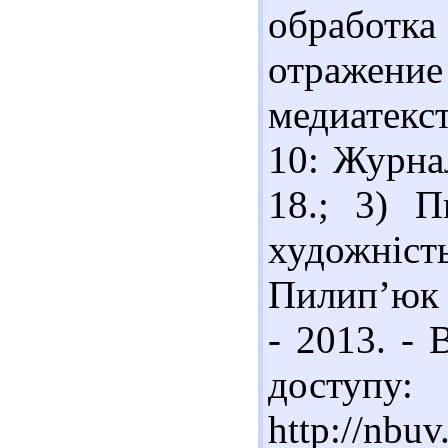
обработ
отражен
медиатекст
10: Журнал
18.; 3) П
художніст
Пилип’юк /
- 2013. - 
доступу:
http://nbu