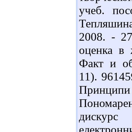
учеб. пос
Тепляшина
2008. - 2
оценка в 
Факт и об
11). 9614
Принципи в
Пономаре
дискурс
електрон