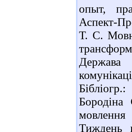
опыт, пр
Аспект-Пре
Т. С. Мов
трансформа
Держава 
комунікаці
Бібліогр.
Бородіна 
мовлення
Тиждень н