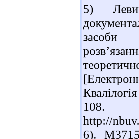
5) Леви
документ
засоби 
розв’яз
теорети
[Електронн
Квалілогія
108. 
http://nb
6). М371