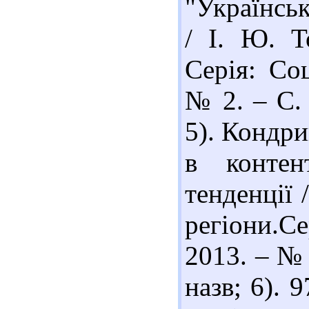
"Українськ
/ І. Ю. Т
Серія: Соц
№ 2. – С. 
5). Кондри
в контент
тенденції 
регіони.Се
2013. – № 
назв; 6). 