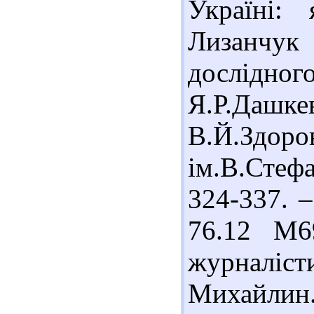
Україні:
Лизанчук
дослідного
Я.Р.Даш
В.Й.Здор
ім.В.Стеф
324-337. –
76.12 М6
журналісти
Михайлин