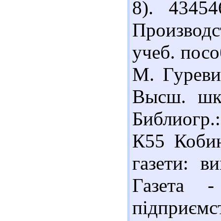
8). 4345
Производ
учеб. посо
М. Гуревич
Высш. шк.
Библиогр.:
К55 Кобин
газети: в
Газета -
підприємст