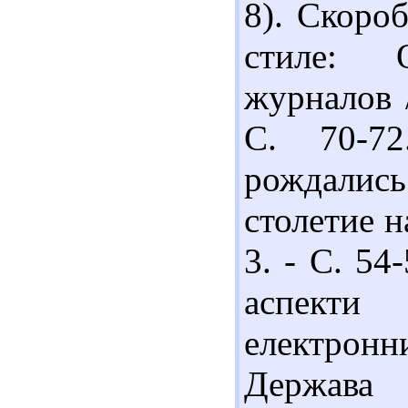
8). Скоро
стиле: 
журналов /
С. 70-7
рождали
столетие н
3. - С. 54
аспекти
електрон
Держава 