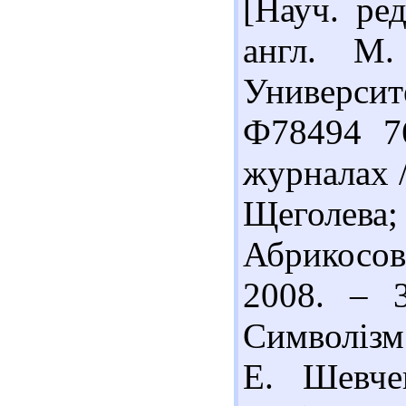
[Науч. ре
англ. М
Университ
Ф78494 7
журналах /
Щеголева
Абрикосов.
2008. – 3
Символізм
Е. Шевче