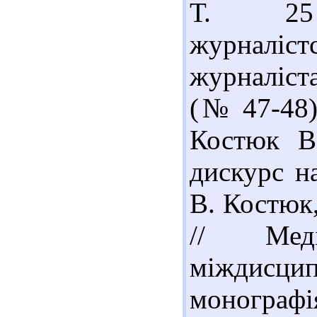
Т. 25 
журналіст
журналіста]
(№ 47-48)
Костюк В.
дискурс на
В. Костюк
// Меді
міждисц
монографі