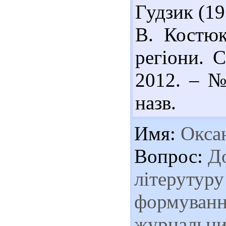
Гудзик (19
В. Костюк
регіони. С
2012. – № 
назв.
Имя:
Окса
Вопрос:
До
літерутуру
формуванн
журнальних