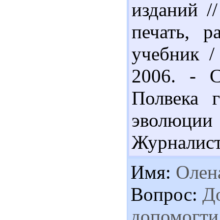
изданий /
печать, р
учебник /
2006. - С
Полвека г
эволюци
Журналист.
Имя:
Олен
Вопрос:
До
допомогти 