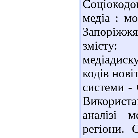
Соціокодо
медіа : м
Запоріжжя 
змісту:
медіадиск
кодів нові
системи - 
Використ
аналізі м
регіони. С