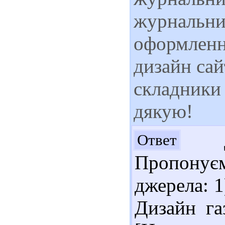
журнальних
оформленн
дизайн сай
складники
дякую!
До
Ответ
Пропонує
джерела: 1
Дизайн га