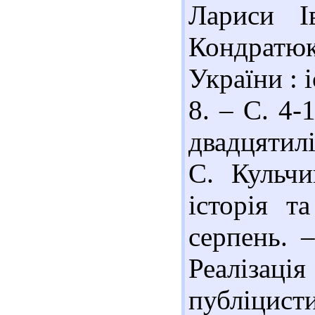
Лариси І
Кондратюк
України : 
8. – С. 4-
двадцятил
С. Кульчи
історія т
серпень. 
Реалізаці
публіцис