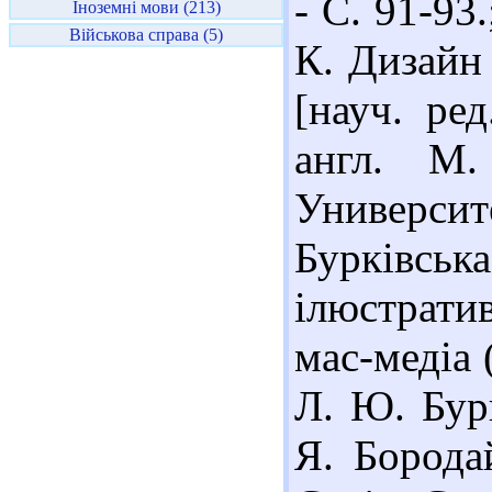
- С. 91-93
Іноземні мови (213)
Військова справа (5)
К. Дизайн 
[науч. ре
англ. М
Университ
Бурківс
ілюстрат
мас-медіа 
Л. Ю. Бур
Я. Борода