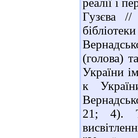
реалії і п
Гузєва //
бібліот
Вернадськ
(голова) т
України ім
к Україн
Вернадсько
21; 4). 
висвітлен