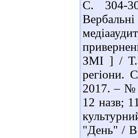
С. 304-3
Вербальн
медіаауд
привернен
ЗМІ ] / Т
регіони. С
2017. – № 
12 назв; 1
культурни
"День" / В