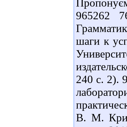
Пропонуєм
965262 7
Грамматик
шаги к усп
Универ
издательс
240 с. 2).
лаборато
практическ
В. М. Кри