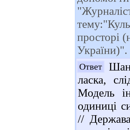
"Журналіс
тему:"Куль
просторі (
України)"
Шано
Ответ
ласка, сл
Модель ін
одиниці с
// Держава