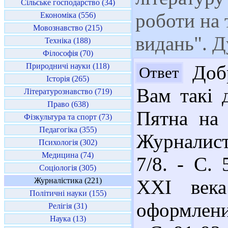
Сільське господарство (34)
роботи на 
Економіка (556)
Мовознавство (215)
видань". 
Техніка (188)
Філософія (70)
Природничі науки (118)
Добр
Ответ
Історія (265)
Вам такі 
Літературознавство (719)
Право (638)
Пятна на 
Фізкультура та спорт (73)
Педагогіка (355)
Журналист
Психологія (302)
Медицина (74)
7/8. - С. 
Соціологія (305)
Журналістика (221)
ХХI века
Політичні науки (155)
оформление
Релігія (31)
Наука (13)