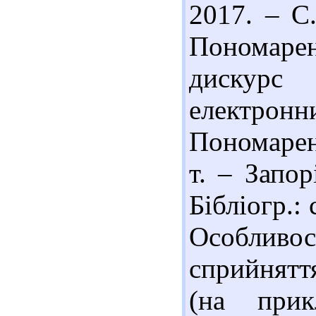
2017. – С
Пономарен
дискурс
електронн
Пономарен
т. – Запо
Бібліогр.: 
Особлив
сприйняття
(на прикл