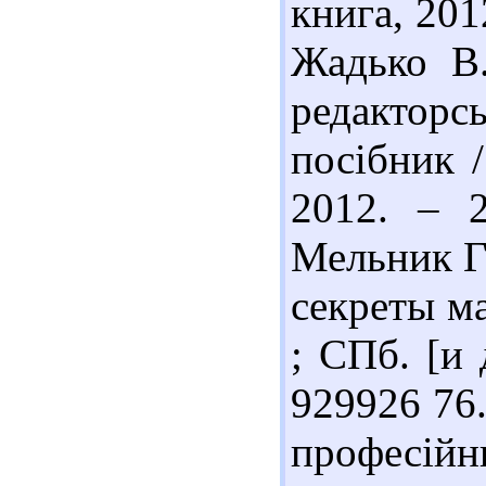
книга, 201
Жадько В.
редактор
посібник /
2012. – 
Мельник Г
секреты ма
; СПб. [и 
929926 76
професійн