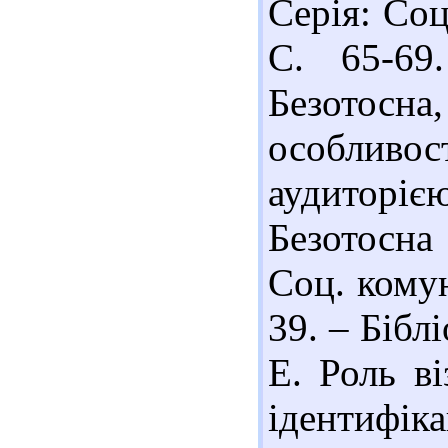
Серія: Соц
С. 65-69.
Безотос
особлив
аудиторіє
Безотосна 
Соц. комун
39. – Біблі
Е. Роль в
ідентифіка