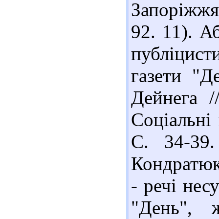
Запоріжжя 
92. 11). А
публіцис
газети "Д
Дейнега /
Соціальні 
С. 34-39.
Кондратюк
- речі несу
"День", 