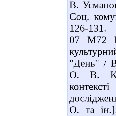
В. Усманов
Соц. кому
126-131. –
07 М72 К
культурни
"День" / 
О. В. Ко
контекс
досліджен
О. та ін.