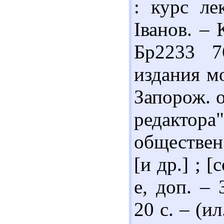
: курс ле
Іванов. – 
Бр2233 7
издания мо
Запорож. 
редактора
обществен
[и др.] ; [
е, доп. – 
20 с. – (ил