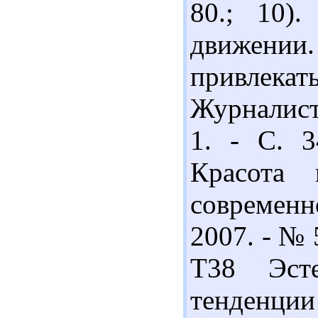
80.; 10).
движении.
привлека
Журналист
1. - С. 3
Красота 
современн
2007. - № 
Т38 Эст
тенденции