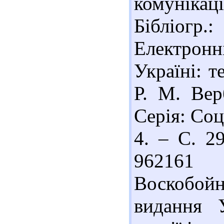
комунікаці
Бібліогр.:
Електрон
Україні: т
Р. М. Вер
Серія: Соц
4. – С. 29
96216
Воскобойн
видання У