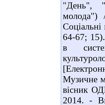
"День", 
молода") 
Соціальні 
64-67; 15)
в систе
культур
[Електрон
Музичне м
вісник ОД
2014. - В