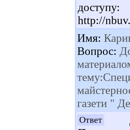
доступу:
http://nb
Имя:
Кари
Вопрос:
До
материало
тему:Спец
майстернос
газети " Д
До
Ответ