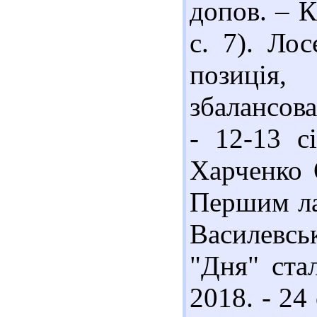
допов. – К
с. 7). Ло
позиція,
збалансован
- 12-13 с
Харченко 
Першим ла
Василевсь
"Дня" ста
2018. - 24 