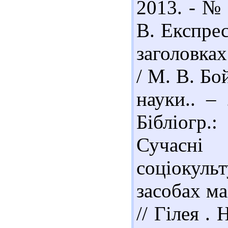
2013. - № 
В. Експрес
заголовка
/ М. В. Бо
науки.. –
Бібліогр.
Сучасні
соціокульт
засобах ма
// Гілея .