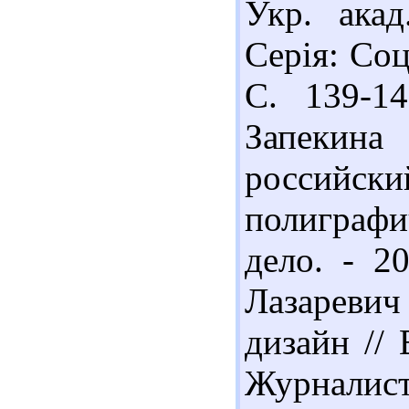
Укр. акад
Серія: Соц
С. 139-14
Запеки
российс
полиграф
дело. - 2
Лазареви
дизайн // 
Журналисти