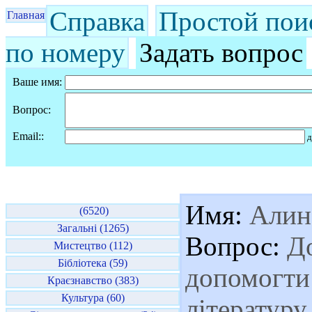
Справка
Простой пои
Главная
по номеру
Задать вопрос
Ваше имя:
Вопрос:
Email::
д
Имя:
Алин
(6520)
Загальні (1265)
Вопрос:
До
Мистецтво (112)
Бібліотека (59)
допомогти
Краєзнавство (383)
Культура (60)
літературу