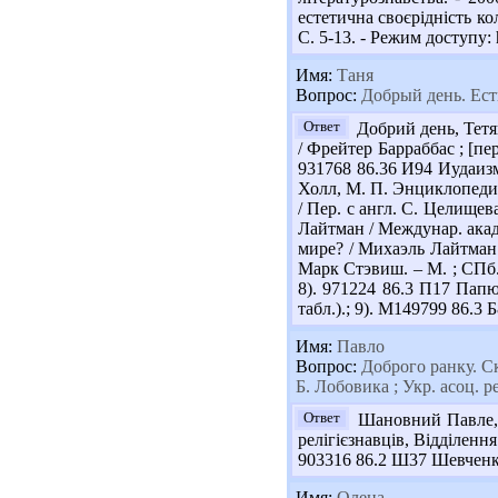
естетична своєрідність кол
С. 5-13. - Режим доступу: 
Имя:
Таня
Вопрос:
Добрый день. Есть
Ответ
Добрий день, Тетя
/ Фрейтер Барраббас ; [пер.
931768 86.36 И94 Иудаизм
Холл, М. П. Энциклопеди
/ Пер. с англ. С. Целищев
Лайтман / Междунар. акад.
мире? / Михаэль Лайтман. 
Марк Стэвиш. – М. ; СПб. [
8). 971224 86.3 П17 Папю
табл.).; 9). М149799 86.3 
Имя:
Павло
Вопрос:
Доброго ранку. Ска
Б. Лобовика ; Укр. асоц. р
Ответ
Шановний Павле, в 
релігієзнавців, Відділення
903316 86.2 Ш37 Шевченко 
Имя:
Олена