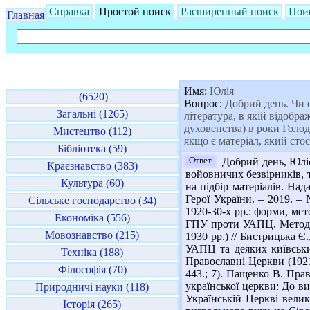
Справка
Простой поиск
Расширенный поиск
Пои
Главная
Имя:
Юлія
(6520)
Вопрос:
Добрий день. Чи є
Загальні (1265)
література, в якій відобр
духовенства) в роки Голо
Мистецтво (112)
якщо є матеріал, який стос
Бібліотека (59)
Ответ
Добрий день, Юліє
Краєзнавство (383)
войовничих безвірників, т
Культура (60)
на підбір матеріалів. Над
Герої України. – 2019. – 
Сільське господарство (34)
1920-30-х рр.: форми, мето
Економіка (556)
ГПУ проти УАПЦ. Методоло
Мовознавство (215)
1930 рр.) // Бистрицька Є.,
УАПЦ та деяких київських
Техніка (188)
Православні Церкви (1921-
Філософія (70)
443.; 7). Пащенко В. Прав
української церкви: До ви
Природничі науки (118)
Українській Церкві велик
Історія (265)