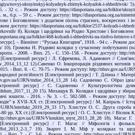
/religiya/novyj-ukrayinskyj-kolyadnyk-zbirnyk-kolyadok-i-shhedrivo
 - 32 с. - Режим доступу: https://diasporiana.org.ua/folklor/ukra
м., б.р. – 59 с. - Режим доступу: https://diasporiana.org.ua/mistetst
ове і Богоявленнє з додатком пісень страсних, воскресних і і
жим доступу: https://diasporiana.org.ua/folklor/2537-kolyadi-i-shhedr
tserkovnih/ 8). Коляди і щедрівки на Різдво Христове і Богоявлен
asporiana.org.ua/folklor/468-kolyadi-i-shhedrivki-na-rizdvo-hrist
урс]. – Вінніпег : “Руська Книгарня”, 1918. - 94 с. - Режим доступу
len/ 10). Громова Н. Різдвяні колядки у сучасному побутуванні 
вропи. - 2008. - Вип. 25. - С. 150–158. - Режим доступу: http:/
лектронний ресурс] / Л. Єфремова, Л. Адамович // Слов'янськи
slsv_2014_13_12 12).Савенко О. Інкорпорація різдвяних мотивів
 2015. - Вип. 8. - С. 70-75. - Режим доступу: http://nbuv.gov.ua/U
родної релігійності [Електронний ресурс] / Т. Длінна // Матеріал
uv.gov.ua/UJRN/mdue_2014_13_28 14). Садовенко С. Образ ідеал
ектронний ресурс] / С. Садовенко // Культурологічна д
Kultdum_2017_11_20 15). Михащук В. Колядки і щедрівки у збир
чі зошити. - 2016. - № 3. - С. 582-588. - Режим доступу: htt
діе” в XVII–XX ст. [Електронний ресурс] / М. Капраль // Історія
.ua/UJRN/istrelukr_2019_29_33 17). Хлистун О. С. Друга спроб
-80 рр. ХХ ст.) [Електронний ресурс] / О. С. Хлистун // Вісник К
ttp://nbuv.gov.ua/UJRN/Vknukim_myst_2013_28_28 18). Магас Г.
[Електронний ресурс] / Г. Магас // Міфологія і фольк
N/miffol_2013_2-3_7 19). Зварич І. М. Міф у колядках та щ
0. - Вип. 7. - С. 3-6. - Режим доступу: http://nbuv.gov.ua/UJR