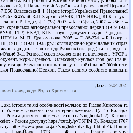
ке т-во ім. Митрополита Василя Липківського ; [упоряд., авт.
 Власовський, І. Нарис історії Української Православної Церкви /
6.37 В58 Власовський, І. Нарис історії Української Православної
951835 63.3(4Укр)6 З-11 З архівів ВУЧК, ГПУ, НКВД, КГБ : наук. і
. за вип. Р. Подкур]. 1 (28) 2007. – К. : Сфера, 2007. – 256 с. –
иків Української автокефальної православної церкви (1919-1938
ВУЧК, ГПУ, НКВД, КГБ : наук. і документ. журн. / [редкол. :
. : НПУ ім. М. П. Драгоманова, 2005. – С. 86-274. – Бібліогр. в
 УАПЦ (УПЦ) (1921-1938 рр.): огляд архівно-кримінальних справ
. / [редкол. : Олександр Рубльов (гол. ред.) та ін. ; відп. за
3.3(4Укр)6 З-11 Репресії серед духовенства та віруючих в УРСР в
кумент. журн. / [редкол. : Олександр Рубльов (гол. ред.) та ін.
звернутися до Електронного каталогу на сайті нашої бібліотеки
ської Православної Церкви. Також радимо особисто відвідати
Дата:
19.04.2021
бливості колядок до Різдва Христова та
, яка історія та які особливості колядок до Різдва Христова та
ій Україні» додаємо такі інтернет-джерела: 1). 45 Колядок
– Режим доступу: https://nashe.com.ua/songbook/1 2). Каталог
сайт: - Режим доступу: https://cutt.ly/pvTSFIM 3). Колядки [707
у: https://www.pisni.org.ua/songlist/kolyadky-1.html 4). Новий
вок. - Нью-Йорк, 1973. – 48 с. - Режим доступу: