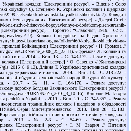
k/ 5). Українські колядки [Електронний ресурс]. – Відень : Союз
yinski-kolyadky/ 6). Стеценко К. Українські колядки і щедрівки
vo/2599-stetsenko-k-ukrayinski-kolyadki-i-shhedrivki/ 7). Коляди і
нших пісень церковних [Електронний ресурс]. - Джерзі Ситі :
ivki-na-rizdvo-hristove-i-bogoyavlennye-z-dodatkom-pisen-strasnih-
є [Електронний ресурс]. – Торонто : “Славонія”, 1919. - 62 с. -
ove-i-bogoyavlenye/ 9). Коляди і щедрівки на Різдво Христове і
: https://diasporiana.org.ua/folklor/469-kolyadi-i-shhedrivki-na-
(на прикладі Бойківщини) [Електронний ресурс] / Н. Громова //
/nbuv.gov.ua/UJRN/eine_2008_25_23 11). Єфремова Л. Колядки та
й світ. - 2014. - Вип. 13. - С. 143-175. - Режим доступу:
 у колядки [Електронний ресурс] / О. Савенко // Житомирські
JRN/gls_2015_8_9 13). Длінна Т. Українські християнські колядки
и до української етнології. - 2014. - Вип. 13. - С. 218-222. -
ьної світобудови в українській народній художній культурі:
умка. - 2017. - № 11. - С. 164-170. - Режим доступу:
ацькому доробку Богдана Заклинського [Електронний ресурс] /
p://nbuv.gov.ua/UJRN/NaZo_2016_3_10 16). Капраль М. Історія
 релігій в Україні . - 2019. - Вип. 29. - С. 342-352. - Режим
а використання традиційних колядок і щедрівок в обрядовості
НУКіМ. Серія : Мистецтвознавство. - 2013. - Вип. 28. - С. 183-
 Кореляція релігійних та повстанських мотивів у колядках і
лор. - 2013. - № 2-3. - С. 54-60. - Режим доступу:
едрівках [Електронний ресурс] / І. М. Зварич // Питання
N/Pl_2000_7_3 20). Вертій О. Світоглядно-духовна та художньо-