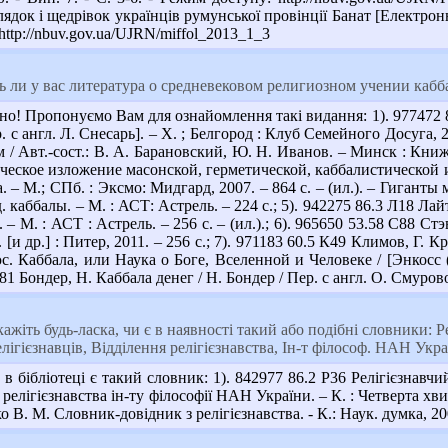
ядок і щедрівок українців румунської провінції Банат [Електронни
http://nbuv.gov.ua/UJRN/miffol_2013_1_3
 ли у вас литература о средневековом религиозном учении кабб
но! Пропонуємо Вам для ознайомлення такі видання: 1). 977472 
 с англ. Л. Снесарь]. – Х. ; Белгород : Клуб Семейного Досуга, 2014
 / Авт.-сост.: В. А. Барановский, Ю. Н. Иванов. – Минск : Книж
ческое изложение масонской, герметической, каббалистической 
а. – М.; СПб. : Эксмо: Мидгард, 2007. – 864 с. – (ил.). – Гиганты
 каббалы. – М. : АСТ: Астрель. – 224 с.; 5). 942275 86.3 Л18 Л
– М. : АСТ : Астрель. – 256 с. – (ил.).; 6). 965650 53.58 С88 Стэ
и др.] : Питер, 2011. – 256 с.; 7). 971183 60.5 К49 Климов, Г. К
с. Каббала, или Наука о Боге, Вселенной и Человеке / [Энкосс (
Б81 Бондер, Н. Каббала денег / Н. Бондер / Пер. с англ. О. Смуро
жіть будь-ласка, чи є в наявності такий або подібні словники: Ре
елігієзнавців, Відділення релігієзнавства, Ін-т філософ. НАН Укр
бібліотеці є такий словник: 1). 842977 86.2 Р36 Релігієзнавчий
 релігієзнавства ін-ту філософії НАН України. – К. : Четверта хвил
В. М. Словник-довідник з релігієзнавства. - К.: Наук. думка, 200