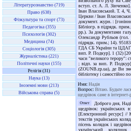
визвольного руху на Сіве
Літературознавство (719)
вступ. ст. А. Л. Зінченко]
Іван Власовський. Т. 4, Ч.
Право (638)
Церкви / Іван Власовський.
Фізкультура та спорт (73)
документ. журн. : [гоніння 
Педагогіка (355)
Бібліогр. в підрядк. прим
рр.). За документами гал
Психологія (302)
Олександр Рубльов (гол. ре
Медицина (74)
підрядк. прим.; 14). 9518
ГДА СБ України та ЦДАГО У
Соціологія (305)
вип. Р. Подкур]. 1 (32) [2
Журналістика (221)
часи "великого терору": ст
Політичні науки (155)
; відп. за вип. Р. Подкур
(ZOUNB.zp.ua), де Ви зм
Релігія (31)
бібліотеку і самостійно 
Наука (13)
Имя:
Надія
Іноземні мови (213)
Вопрос:
Вітаю. Будьте ласк
Військова справа (5)
щедрівок саме в інтернет-
Ответ
Доброго дня, Надія
щедрівок: українських в
[Електронний ресурс] // К
текстів українських колядо
пісень колядок і щедрівок
український колядни