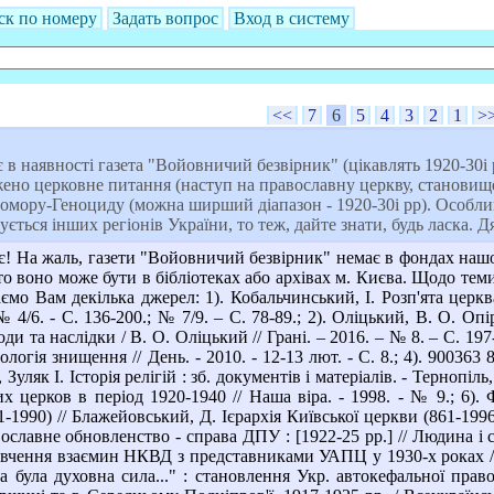
ск по номеру
Задать вопрос
Вход в систему
<<
7
6
5
4
3
2
1
>
 в наявності газета "Войовничий безвірник" (цікавлять 1920-30і 
ажено церковне питання (наступ на православну церкву, становищ
домору-Геноциду (можна ширший діапазон - 1920-30і рр). Особли
ується інших регіонів України, то теж, дайте знати, будь ласка. 
! На жаль, газети "Войовничий безвірник" немає в фондах нашої 
о воно може бути в бібліотеках або архівах м. Києва. Щодо теми
аємо Вам декілька джерел: 1). Кобальчинський, І. Розп'ята церква
№ 4/6. - С. 136-200.; № 7/9. – С. 78-89.; 2). Оліцький, В. О. 
ди та наслідки / В. О. Оліцький // Грані. – 2016. – № 8. – С. 197
гія знищення // День. - 2010. - 12-13 лют. - С. 8.; 4). 900363
 Зуляк І. Історія релігій : зб. документів і матеріалів. - Тернопіл
 церков в період 1920-1940 // Наша віра. - 1998. - № 9.; 6).
1990) // Блажейовський, Д. Ієрархія Київської церкви (861-1996
ославне обновленство - справа ДПУ : [1922-25 рр.] // Людина і св
вчення взаємин НКВД з представниками УАПЦ у 1930-х роках // Ві
а була духовна сила..." : становлення Укр. автокефальної пра