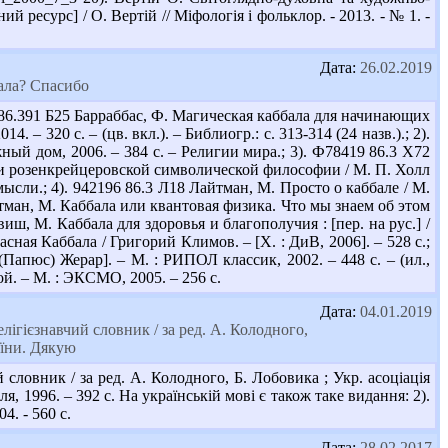
й ресурс] / О. Вертій // Міфологія і фольклор. - 2013. - № 1. -
Дата:
26.02.2019
ала? Спасибо
86.391 Б25 Барраббас, Ф. Магическая каббала для начинающих
. – 320 с. – (цв. вкл.). – Библиогр.: с. 313-314 (24 назв.).; 2).
ный дом, 2006. – 384 с. – Религии мира.; 3). Ф78419 86.3 Х72
и розенкрейцеровской символической философии / М. П. Холл
 мысли.; 4). 942196 86.3 Л18 Лайтман, М. Просто о каббале / М.
айтман, М. Каббала или квантовая физика. Что мы знаем об этом
виш, М. Каббала для здоровья и благополучия : [пер. на рус.] /
расная Каббала / Григорий Климов. – [Х. : ДиВ, 2006]. – 528 с.;
Папюс) Жерар]. – М. : РИПОЛ классик, 2002. – 448 с. – (ил.,
вой. – М. : ЭКСМО, 2005. – 256 с.
Дата:
04.01.2019
лігієзнавчий словник / за ред. А. Колодного,
аїни. Дякую
 словник / за ред. А. Колодного, Б. Лобовика ; Укр. асоціація
я, 1996. – 392 с. На українській мові є також таке видання: 2).
4. - 560 с.
Дата:
28.02.2017