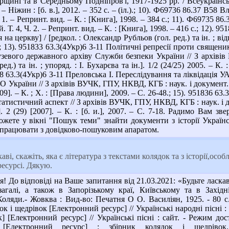
рщині та в Середньому Подніпров'ї, 1917-1925 рр. / Всеукраїнсь
. – Ніжин : [б. в.], 2012. – 352 с. – (іл.).; 10). Ф69736 86.37 В58
 1. – Репринт. вид. – К. : [Книга], 1998. – 384 с.; 11). Ф69735 8
 Т. 4, Ч. 2. – Репринт. вид. – К. : [Книга], 1998. – 416 с.; 12). 
на церкву] / [редкол. : Олександр Рубльов (гол. ред.) та ін. ; відп
.; 13). 951833 63.3(4Укр)6 З-11 Політичні репресії проти священ
узевого державного архіву Служби безпеки України // З архівів 
д.) та ін. ; упоряд. : І. Бухарєва та ін.]. 1/2 (24/25) 2005. – К
38 63.3(4Укр)6 З-11 Преловська І. Переслідування та ліквідація
країни // З архівів ВУЧК, ГПУ, НКВД, КГБ : наук. і документ. журн
009]. – К. ; Х. : [Права людини], 2009. – С. 26-48.; 15). 951836 6
атистичний аспект // З архівів ВУЧК, ГПУ, НКВД, КГБ : наук. і до
]. 2 (29) [2007]. – К. : [б. и.], 2007. – С. 7-18. Радимо Вам 
ожете у вікні "Пошук теми" знайти документи з історії Україн
попрацювати з довідково-пошуковим апаратом.
аві, скажіть, яка є література з текстами колядок та з історії,осо
ресурсі. Дякую.
! До відповіді на Ваше запитання від 21.03.2021: «Будьте ласкаві
загалі, а також в Запорізькому краї, Київському та в Західн
оляди.- Жовква : Вид-во: Печатня О О. Василіян, 1925. - 80 с. 
к і щедрівок [Електронний ресурс] // Українські народні пісні : 
] [Електронний ресурс] // Українські пісні : сайт. - Режим доступ
к [Електронний ресурс] : збірник колядок і щедрі