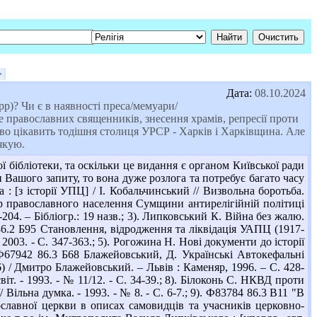
>
Дата:
08.10.2024
рр)? Чи є в наявності преса/мемуари/
е православних священників, знесення храмів, репресії проти
во цікавить тодішня столиця УРСР - Харків і Харківщина. Але
Дякую.
бібліотеки, та оскільки це видання є органом Київської ради
 Вашого запиту, то вона дуже розлога та потребує багато часу
 : [з історії УПЦ] / І. Кобальчинський // Визвольна боротьба.
Опір православного населення Сумщини антирелігійній політиці
-204. – Бібліогр.: 19 назв.; 3). Липковський К. Війна без жалю.
 86.2 Б95 Становлення, відродження та ліквідація УАПЦ (1917-
ь, 2003. - С. 347-363.; 5). Рогожина Н. Нові документи до історії
 Ф67942 86.3 Б68 Блажейовський, Д. Українські Автокефальні
) / Дмитро Блажейовський. – Львів : Каменяр, 1996. – С. 428-
іт. - 1993. - № 11/12. - С. 34-39.; 8). Білоконь С. НКВД проти
льна думка. - 1993. - № 8. - С. 6-7.; 9). Ф83784 86.3 В11 "В
вославної церкви в описах самовидців та учасників церковно-