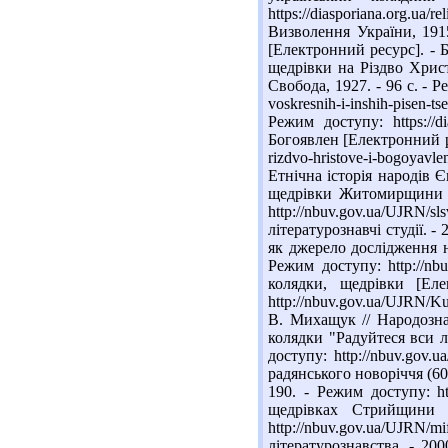
https://diasporiana.org.ua
Визволення України, 1915.
[Електронний ресурс]. - Б. 
щедрівки на Різдво Христ
Свобода, 1927. - 96 с. - Ре
voskresnih-i-inshih-pisen-
Режим доступу: https://di
Богоявлен [Електронний рес
rizdvo-hristove-i-bogoyav
Етнічна історія народів Є
щедрівки Житомирщини [Е
http://nbuv.gov.ua/UJRN/
літературознавчі студії. -
як джерело дослідження на
Режим доступу: http://nb
колядки, щедрівки [Ел
http://nbuv.gov.ua/UJRN/
В. Михащук // Народознав
колядки "Радуйтеся вси лю
доступу: http://nbuv.gov
радянського новоріччя (60
190. - Режим доступу: h
щедрівках Стрийщини 
http://nbuv.gov.ua/UJR
літературознавства. - 200