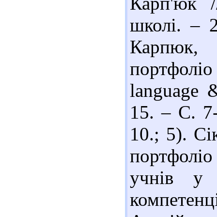
Карп'юк /
школі. – 
Карпюк,
портфолі
language 
15. – С. 7
10.; 5). С
портфоліо 
учнів у 
компетен