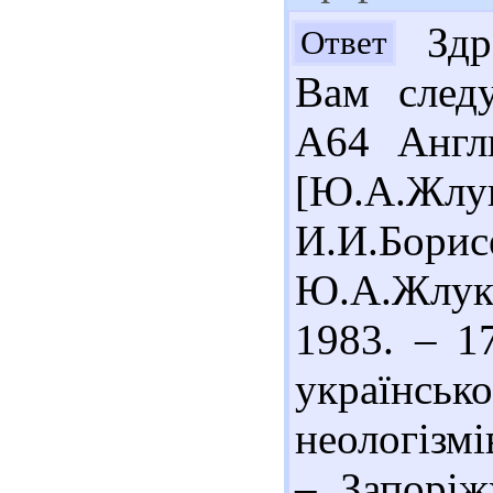
Здра
Ответ
Вам следу
А64 Англи
[Ю.А.Жлу
И.И.Бор
Ю.А.Жлукт
1983. – 1
українс
неологізмі
– Запоріж