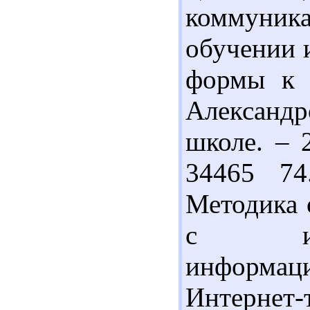
коммуни
обучении 
формы к 
Александ
школе. – 
34465 74
Методика 
с исп
информац
Интернет-