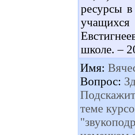
ресурсы в
учащихс
Евстигне
школе. – 20
Имя:
Вяче
Вопрос:
Зд
Подскажит
теме курс
"звукопод