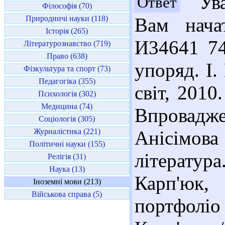
Ува
Ответ
Філософія (70)
Природничі науки (118)
Вам нача
Історія (265)
И34641 74
Літературознавство (719)
Право (638)
упоряд. І.
Фізкультура та спорт (73)
Педагогіка (355)
світ, 2010
Психологія (302)
Медицина (74)
Впровадже
Соціологія (305)
Журналістика (221)
Анісімов
Політичні науки (155)
література
Релігія (31)
Наука (13)
Карп'юк
Іноземні мови (213)
Військова справа (5)
портфоліо 