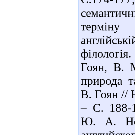
семантичн
терміну 
англійськ
філологія.
Гоян, В. 
природа т
В. Гоян //
– С. 188-
Ю. А. Но
английск