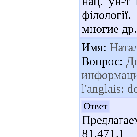
нац. ун-т 
філології.
многие др.
Имя:
Ната
Вопрос:
До
информацию
l'anglais: 
Здр
Ответ
Предлагае
81.471.