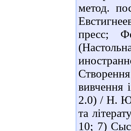
метод. по
Евстигнеев
пресс; Ф
(Настоль
иностранно
Створення
вивчення і
2.0) / Н. 
та літерат
10; 7) Сы