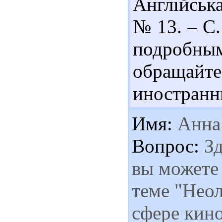
Англійська
№ 13. – С.
подробн
обращайт
иностранны
Имя:
Анна
Вопрос:
Зд
вы можете
теме "Неол
сфере кино