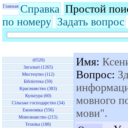
Справка
Простой пои
Главная
по номеру
Задать вопрос
Имя:
Ксен
(6520)
Загальні (1265)
Вопрос:
Зд
Мистецтво (112)
Бібліотека (59)
информаци
Краєзнавство (383)
Культура (60)
мовного по
Сільське господарство (34)
мови".
Економіка (556)
Мовознавство (215)
Техніка (188)