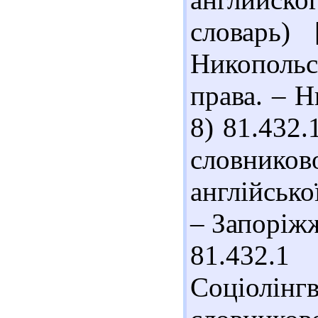
словарь)
Никополь
права. – Ни
8) 81.432.
словник
англійсько
– Запоріжж
81.432.
Соціолін