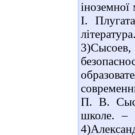
іноземної 
І. Плугат
література
3)Сысое
безопасн
образова
современн
П. В. Сыс
школе. –
4)Алексан