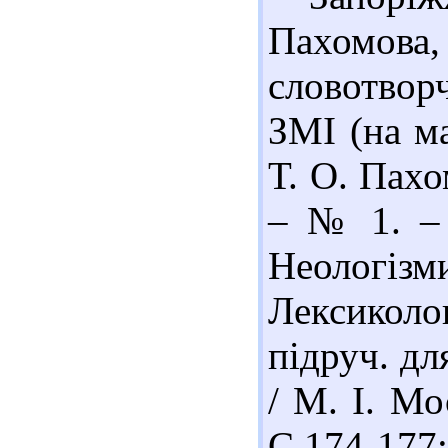
Пахомова
словотвор
ЗМІ (на ма
Т. О. Пахо
– № 1. – 
Неологі
Лексиколог
підруч. для
/ М. І. Мо
С.174-177