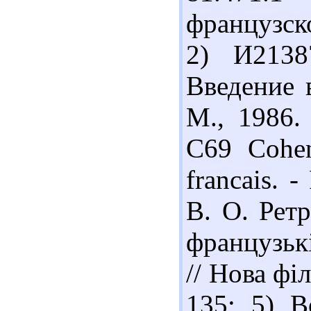
французско
2) И2138
Введение 
М., 1986.
С69 Cohen
francais. -
В. О. Рет
французьк
// Нова філ
135; 5) В