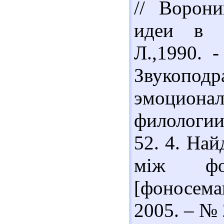
// Ворон
идеи в з
Л.,1990. 
Звукопо
эмоционал
филологии.
52. 4. Най
між ф
[фоносема
2005. – № 