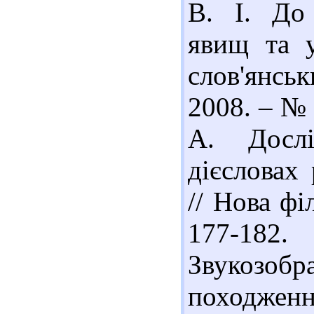
В. І. До
явищ та у
слов'янсь
2008. – № 
А. Дослі
дієсловах
// Нова фі
177-18
Звукозобр
походженн