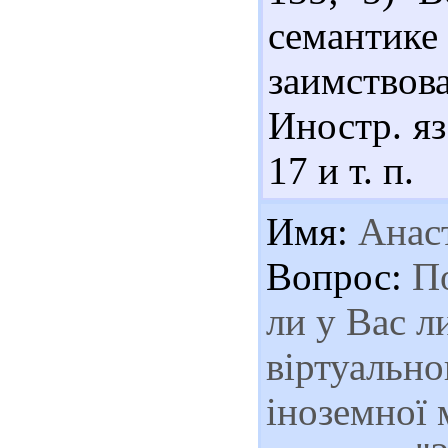
семанти
заимствов
Иностр. яз
17 и т. п.
Имя:
Анас
Вопрос:
По
ли у Вас л
віртуально
іноземної 