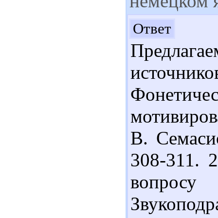
немецком 
Здр
Ответ
Предлага
источник
Фонетич
мотивиров
В. Семаси
308-311. 
вопросу
Звукоподр