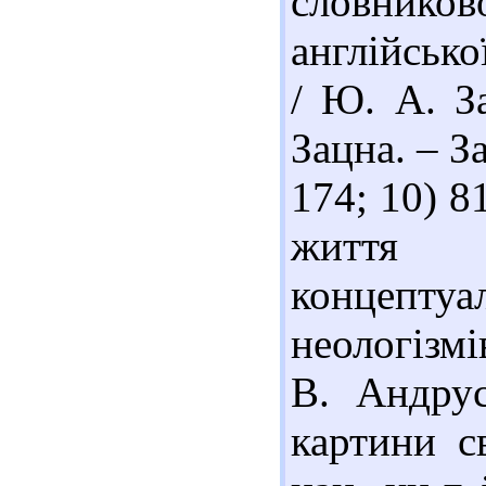
словник
англійсько
/ Ю. А. З
Зацна. – З
174; 10) 8
життя т
концептуа
неологізмі
В. Андрус
картини св