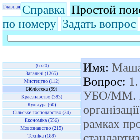
Справка
Простой пои
Главная
по номеру
Задать вопрос
Имя:
Маш
(6520)
Загальні (1265)
Вопрос:
1.
Мистецтво (112)
Бібліотека (59)
УБО/ММ. 2
Краєзнавство (383)
Культура (60)
організаці
Сільське господарство (34)
рамках пр
Економіка (556)
Мовознавство (215)
стандартиз
Техніка (188)