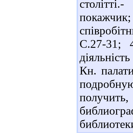
столітті
покажчик;
співробітн
С.27-31; 
діяльніст
Кн. палати
подробну
получит
библиог
библиотек