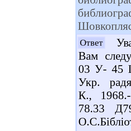
библиогра
Шовкопля
Ува
Ответ
Вам следу
03 У- 45 
Укр. радя
К., 1968.
78.33 Д7
О.С.Біблі