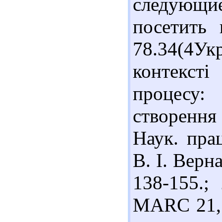
следующ
посетить 
78.34(4Ук
контексті
процесу:
створенн
Наук. прац
В. І. Верна
138-155.;
MARC 21,