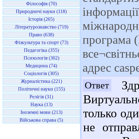
Філософія (70)
інформації
Природничі науки (118)
Історія (265)
міжнародн
Літературознавство (719)
Право (638)
програма 
Фізкультура та спорт (73)
все¬світнь
Педагогіка (355)
Психологія (302)
адрес casp
Медицина (74)
Соціологія (305)
Журналістика (221)
Здр
Ответ
Політичні науки (155)
Виртуальн
Релігія (31)
Наука (13)
только од
Іноземні мови (213)
Військова справа (5)
не отправ