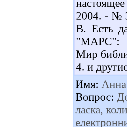
настоящее
2004. - № 
В. Есть д
"МАРС": д
Мир библио
4. и другие
Имя:
Анна
Вопрос:
До
ласка, кол
електронни