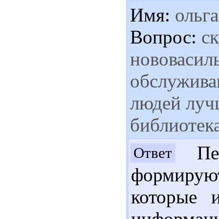
Имя:
ольга
Вопрос:
ск
нововасиль
обслужива
людей луч
библиотека
Пер
Ответ
формирую
которые 
информаци