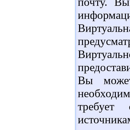
почту. Вы
информа
Вирту
предусмат
Виртуал
предостав
Вы может
необходи
требует 
источни