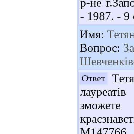
р-не г.Зап
- 1987. - 9 
Имя:
Тетя
Вопрос:
За
Шевченківс
Тетя
Ответ
лауреаті
зможете
краєзнавст
М147766 