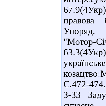
67.9(4У
правова 
Упоряд. 
"Мотор-С
63.3(4Укр
українсь
козацтво:
С.472-474
З-33 Заду
сучасне 