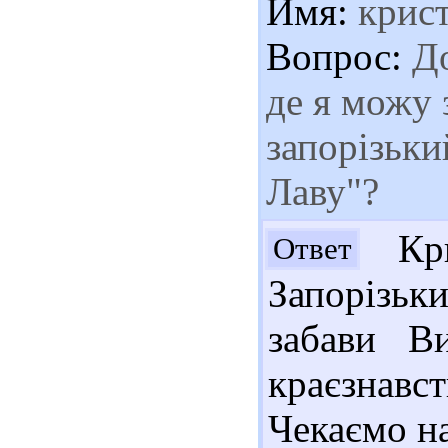
Имя:
крис
Вопрос:
До
де я можу 
запорізьки
Лаву"?
Кри
Ответ
Запорізьк
забави В
краєзнавс
Чекаємо на