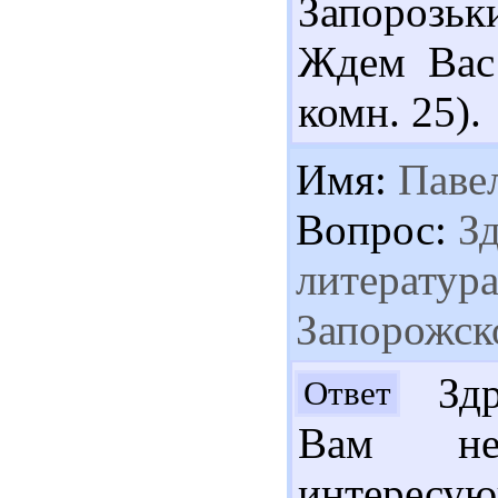
Запорозьки
Ждем Вас 
комн. 25).
Имя:
Паве
Вопрос:
Зд
литератур
Запорожск
Здра
Ответ
Вам нес
интересую