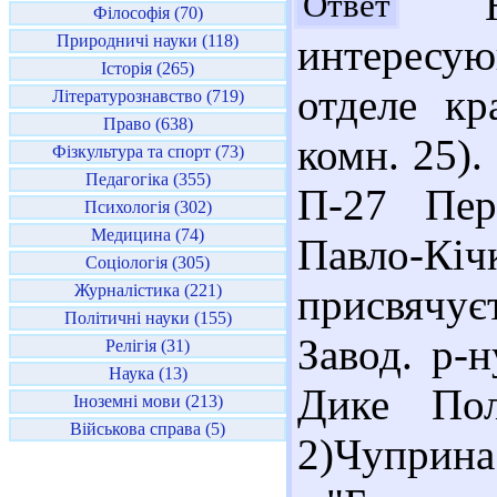
Юл
Ответ
Філософія (70)
Природничі науки (118)
интересую
Історія (265)
отделе кр
Літературознавство (719)
Право (638)
комн. 25).
Фізкультура та спорт (73)
Педагогіка (355)
П-27 Пер
Психологія (302)
Медицина (74)
Павло-Кі
Соціологія (305)
Журналістика (221)
присвячує
Політичні науки (155)
Завод. р-
Релігія (31)
Наука (13)
Дике Пол
Іноземні мови (213)
Військова справа (5)
2)Чуприна