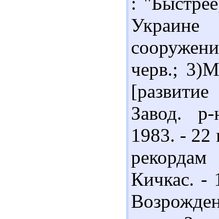
: "Быстрее
Украине
сооружений
черв.; 3)
[развитие
Завод. р-
1983. - 22
рекордам 
Кичкас. - 
Возрожден