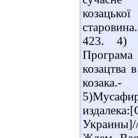
козацьк
старовина.
423. 4) 
Програма
козацтва в
козака.-
5)Мусафи
издалека
Украины]//
Ждем Вас 