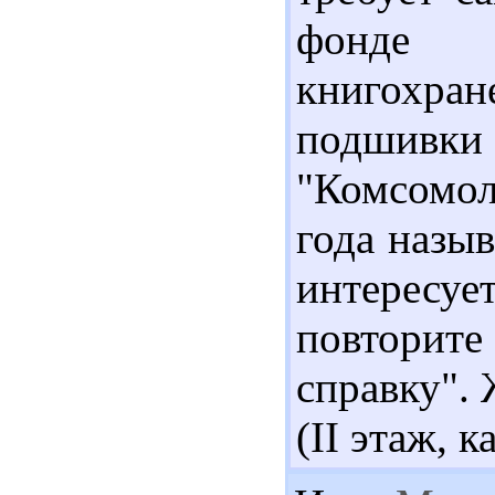
фонде 
книгохран
подши
"Комсомол
года назыв
интересуе
повторит
справку". 
(II этаж, 