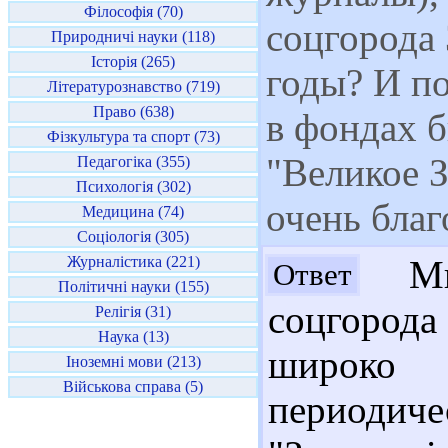
Філософія (70)
соцгорода 
Природничі науки (118)
Історія (265)
годы? И по
Літературознавство (719)
Право (638)
в фондах б
Фізкультура та спорт (73)
"Великое З
Педагогіка (355)
Психологія (302)
очень благ
Медицина (74)
Соціологія (305)
Журналістика (221)
Мих
Ответ
Політичні науки (155)
соцгорода
Релігія (31)
Наука (13)
широко
Іноземні мови (213)
Військова справа (5)
периодиче