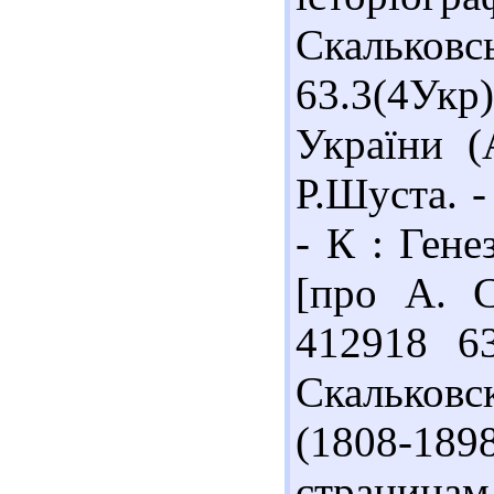
Скальковс
63.3(4Ук
України (А
Р.Шуста. -
- К : Генез
[про А. С
412918 63
Скальков
(1808-18
страницам