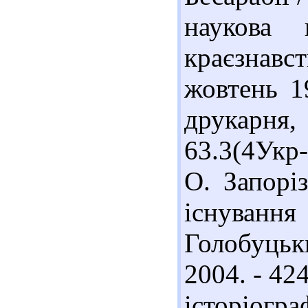
наукова 
краєзнав
жовтень 19
друкарня, 
63.3(4Укр
О. Запорі
існуванн
Голобуцьк
2004. - 424
історіог