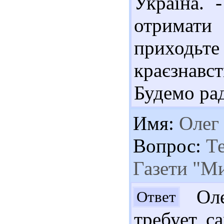
Україна. 
отримати 
приходьт
краєзнавс
Будемо рад
Имя:
Олег
Вопрос:
Те
Газети "М
Оле
Ответ
требует с