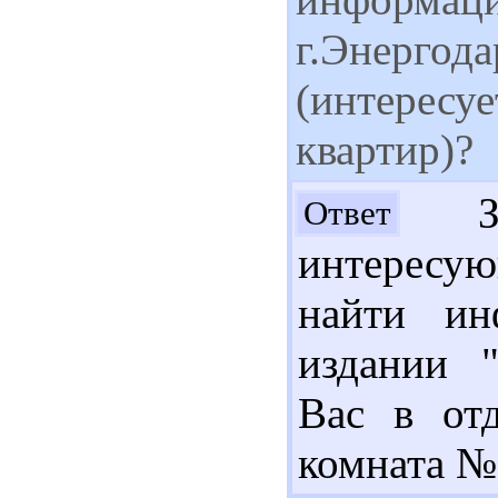
г.Энергода
(интересуе
квартир)?
Здр
Ответ
интересу
найти ин
издании "
Вас в отд
комната №