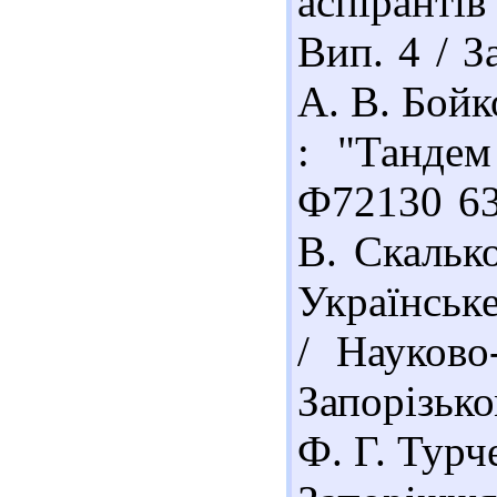
аспірантів
Вип. 4 / За
А. В. Бойко
: "Тандем
Ф72130 63
В. Скалько
Українське
/ Науково
Запорізько
Ф. Г. Турче