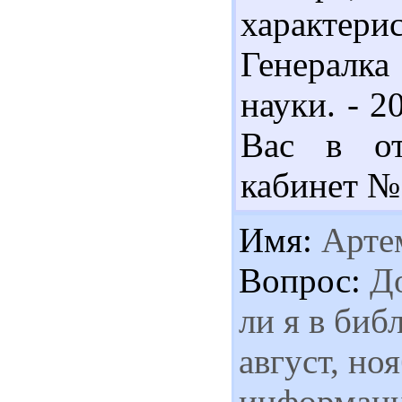
характер
Генералка
науки. - 2
Вас в от
кабинет № 
Имя:
Арте
Вопрос:
До
ли я в биб
август, но
информаци