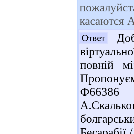
пожалуйст
касаются А
Доб
Ответ
віртуальн
повній мі
Пропонує
Ф66386 
А.Скаль
болгарсь
Бесарабії 