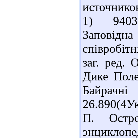
источнико
1) 9403
Заповід
співробітн
заг. ред.
Дике Поле,
Байрачні
26.890(4У
П. Остр
энциклоп