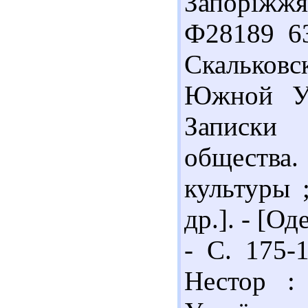
Запоріжжя 
Ф28189 63
Скальковс
Южной Ук
Записки 
общества. 
культуры 
др.]. - [Од
- С. 175-
Нестор : 