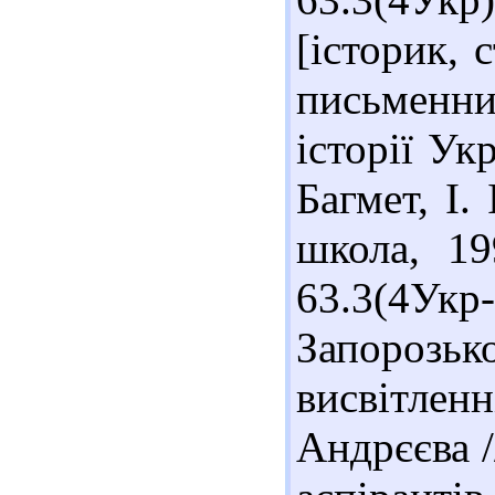
[історик, 
письменн
історії Укр
Багмет, І.
школа, 19
63.3(4Укр
Запорозь
висвітлен
Андрєєва /