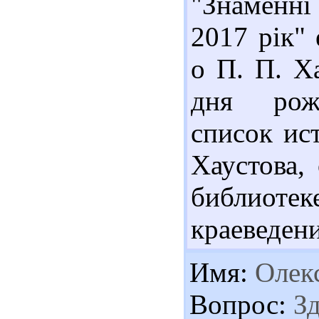
"Знаменні 
2017 рік"
о П. П. Ха
дня рожд
список ис
Хаустова,
библиоте
краеведения
Имя:
Олек
Вопрос:
Зд