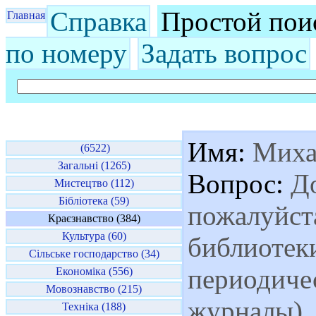
Справка
Простой пои
Главная
по номеру
Задать вопрос
Имя:
Миха
(6522)
Загальні (1265)
Вопрос:
До
Мистецтво (112)
Бібліотека (59)
пожалуйст
Краєзнавство (384)
Культура (60)
библиотек
Сільське господарство (34)
периодичес
Економіка (556)
Мовознавство (215)
журналы),
Техніка (188)