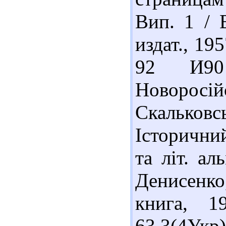
Вип. 1 / 
издат., 195
92 И90
Новоро
Скалько
Історичний
та літ. ал
Денисенко,
книга, 1
63.3(4Укр