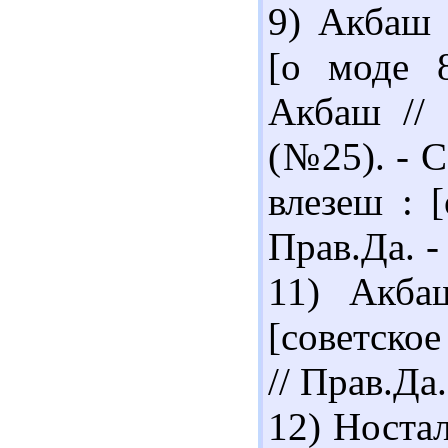
9) Акбаш 
[о моде 
Акбаш // 
(№25). - С
влезеш : 
Прав.Да. -
11) Акба
[советское
// Прав.Да.
12) Ностал