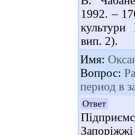
В. Чабане
1992. – 17
культури
вип. 2).
Имя:
Окса
Вопрос:
Ра
период в 
До
Ответ
Підприєм
Запоріжжі