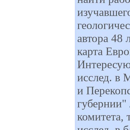
изучавшего
геологичес
автора 48 
карта Евро
Интересуют
исслед. в
и Перекоп
губернии" 
комитета, 
исслед. в 