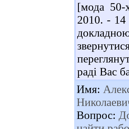
[мода 50-
2010. - 14
докладною
звернутис
переглянут
раді Вас б
Имя:
Алекс
Николаеви
Вопрос:
До
найти рабо