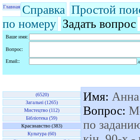
Справка
Простой пои
Главная
по номеру
Задать вопрос
Ваше имя:
Вопрос:
Email::
д
Имя:
Анна
(6520)
Загальні (1265)
Вопрос:
Мо
Мистецтво (112)
Бібліотека (59)
по заданию
Краєзнавство (383)
Культура (60)
кін. 90-х 