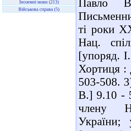
Павло В
Іноземні мови (213)
Військова справа (5)
Письменни
ті роки XX
Нац. спі
[упоряд. І
Хортиця : 
503-508. 3
В.] 9.10 -
члену Н
України;