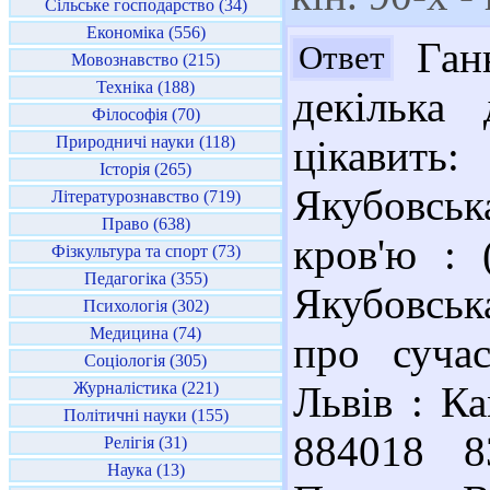
Сільське господарство (34)
Економіка (556)
Ганн
Ответ
Мовознавство (215)
Техніка (188)
декілька
Філософія (70)
Природничі науки (118)
цікавить:
Історія (265)
Якубовськ
Літературознавство (719)
Право (638)
кров'ю : 
Фізкультура та спорт (73)
Педагогіка (355)
Якубовська
Психологія (302)
Медицина (74)
про сучас
Соціологія (305)
Журналістика (221)
Львів : Ка
Політичні науки (155)
884018 8
Релігія (31)
Наука (13)