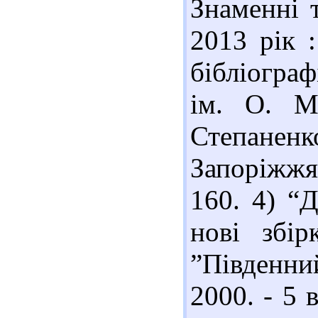
Знаменні 
2013 рік :
бібліогра
ім. О. М
Степаненк
Запоріжжя
160. 4) “
нові збір
”Південний
2000. - 5 