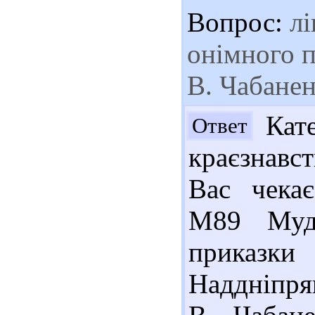
Вопрос:
лі
онімного п
В. Чабане
Кате
Ответ
краєзнавст
Вас чекає
М89 Муд
приказк
Наддніпря