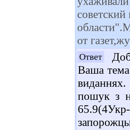
ухаживали
советский
области".
от газет,ж
Добр
Ответ
Ваша тема
виданнях
пошук з н
65.9(4У
запорожцы