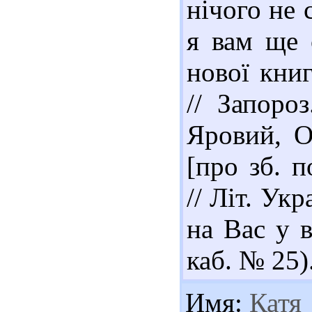
нічого не 
я вам ще 
нової кни
// Запороз
Яровий, О
[про зб. п
// Літ. Укр
на Вас у в
каб. № 25)
Имя:
Катя