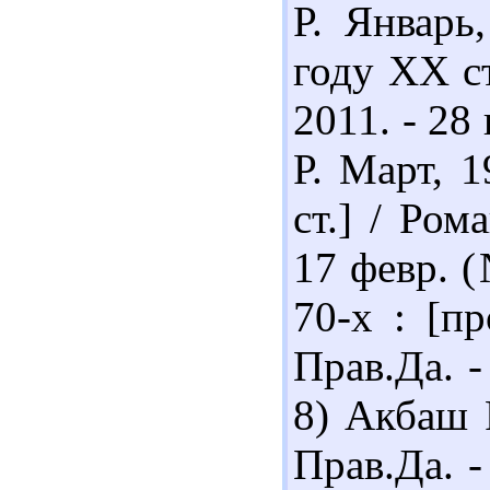
Р. Январь
году ХХ ст
2011. - 28
Р. Март, 
ст.] / Ром
17 февр. (
70-х : [п
Прав.Да. -
8) Акбаш 
Прав.Да. -