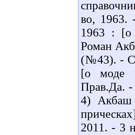
справочник
во, 1963. 
1963 : [о
Роман Акба
(№43). - С
[о моде 
Прав.Да. -
4) Акбаш
прическах
2011. - 3 