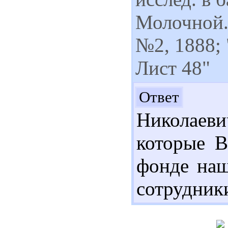
Молочной...
№2, 1888; 
Лист 48"
Здр
Ответ
Николаев
которые В
фонде наш
сотрудник