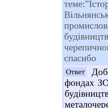
теме:"Істо
Вільнянськ
промислово
будівництв
черепичног
спасибо
Добр
Ответ
фондах ЗО
будівн
металочер