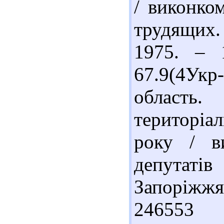
/ виконком
трудящих.
1975. – 
67.9(4Ук
област
територіа
року / в
депутаті
Запоріжжя
246553 