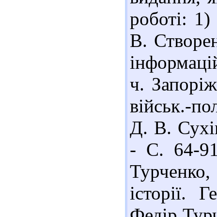
роботі: 1)
В. Створе
інформаці
ч. Запоріж
військ.-пол
Д. В. Сухі
- С. 64-9
Турченко,
історії. 
Федір Турч