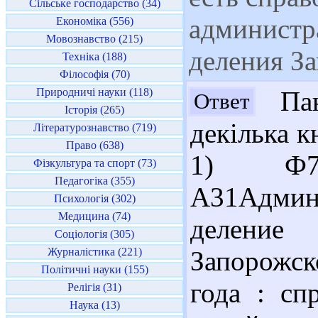
Сільське господарство (34)
администр
Економіка (556)
Мовознавство (215)
деления З
Техніка (188)
Філософія (70)
Природничі науки (118)
Пан
Ответ
Історія (265)
декілька к
Літературознавство (719)
Право (638)
1) Ф785
Фізкультура та спорт (73)
Педагогіка (355)
А31Админи
Психологія (302)
Медицина (74)
деление
Соціологія (305)
Журналістика (221)
Запорожск
Політичні науки (155)
года : сп
Релігія (31)
Наука (13)