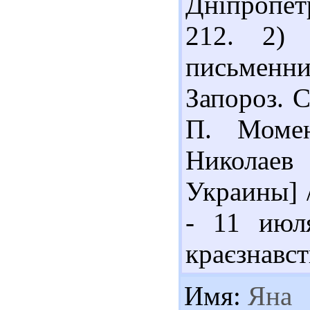
Дніпропет
212. 2) 
письменн
Запороз. С
П. Момен
Николаев
Украины] /
- 11 июл
краєзнавст
Имя:
Яна