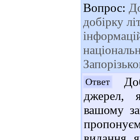
Вопрос:
До
добірку лі
інформаці
національн
Запорізько
Доб
Ответ
джерел, 
вашому за
пропонуєм
видання, 