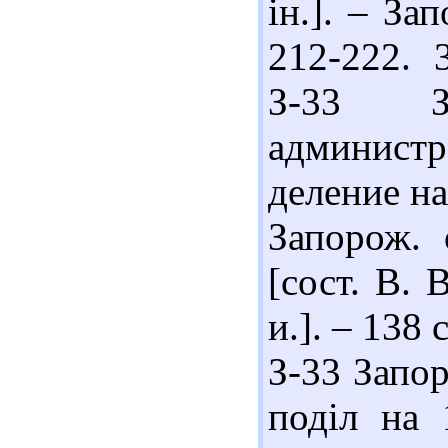
ін.]. – За
212-222. 
З-33 З
администр
деление на
Запорож. 
[сост. В. 
и.]. – 138
З-33 Запор
поділ на 