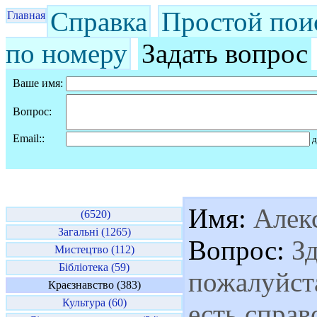
Справка
Простой пои
Главная
по номеру
Задать вопрос
Ваше имя:
Вопрос:
Email::
д
Имя:
Алек
(6520)
Загальні (1265)
Вопрос:
Зд
Мистецтво (112)
Бібліотека (59)
пожалуйста
Краєзнавство (383)
Культура (60)
есть справ