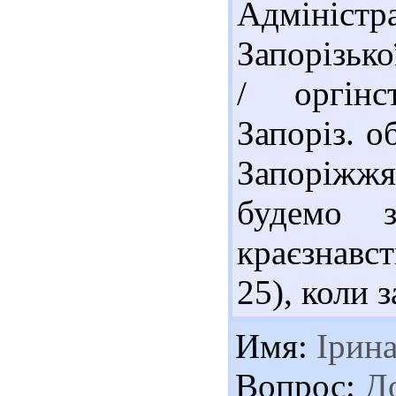
Адміністр
Запорізько
/ оргінс
Запоріз. о
Запоріжжя 
будемо з
краєзнавс
25), коли 
Имя:
Ірин
Вопрос:
До