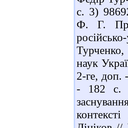
с. 3) 986
Ф. Г. Пр
російськ
Турченко,
наук Украї
2-ге, доп.
- 182 с.
заснуван
контексті
Лініков //