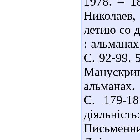
1978. – 1
Николаев,
летию со д
: альманах
С. 92-99. 
Манускри
альманах. 
С. 179-18
діяльніст
Письменн