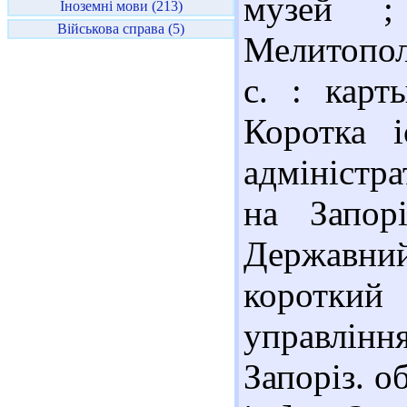
музей ;
Іноземні мови (213)
Військова справа (5)
Мелитополь
с. : кар
Коротка і
адміністр
на Запор
Державний
короткий
управлінн
Запоріз. об