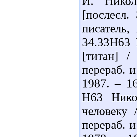
И. Никол
[послесл.
писатель, 
34.33Н63 
[титан] /
перераб. и
1987. – 1
Н63 Нико
человеку 
перераб. и