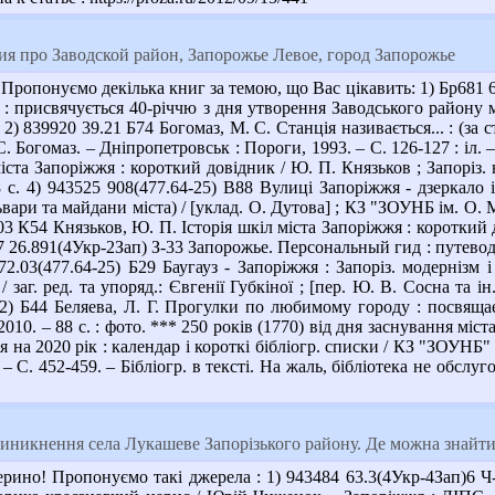
 про Заводской район, Запорожье Левое, город Запорожье
ропонуємо декілька книг за темою, що Вас цікавить: 1) Бр681 6
 : присвячується 40-річчю з дня утворення Заводського району м
. 2) 839920 39.21 Б74 Богомаз, М. С. Станція називається... : (за с
 С. Богомаз. – Дніпропетровськ : Пороги, 1993. – С. 126-127 : іл. 
ста Запоріжжя : короткий довідник / Ю. П. Князьков ; Запоріз. на
с. 4) 943525 908(477.64-25) В88 Вулиці Запоріжжя - дзеркало іс
вари та майдани міста) / [уклад. О. Дутова] ; КЗ "ЗОУНБ ім. О. М
4.03 К54 Князьков, Ю. П. Історія шкіл міста Запоріжжя : короткий до
2237 26.891(4Укр-2Зап) З-33 Запорожье. Персональный гид : путево
 72.03(477.64-25) Б29 Баугауз - Запоріжжя : Запоріз. модернізм
аг. ред. та упоряд.: Євгенії Губкіної ; [пер. Ю. В. Сосна та ін.]. 
2) Б44 Беляева, Л. Г. Прогулки по любимому городу : посвящае
010. – 88 с. : фото. *** 250 років (1770) від дня заснування міст
 на 2020 рік : календар і короткі бібліогр. списки / КЗ "ЗОУНБ" 
– С. 452-459. – Бібліогр. в тексті. На жаль, бібліотека не обслуго
виникнення села Лукашеве Запорізького району. Де можна знайти
рино! Пропонуємо такі джерела : 1) 943484 63.3(4Укр-4Зап)6 Ч