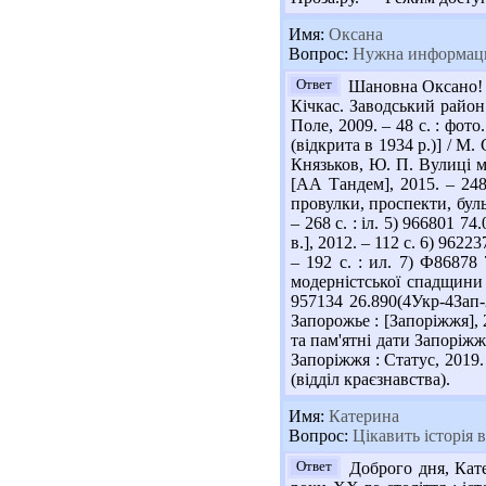
Имя:
Оксана
Вопрос:
Нужна информация
Ответ
Шановна Оксано! П
Кічкас. Заводський район
Поле, 2009. – 48 с. : фото
(відкрита в 1934 р.)] / М.
Князьков, Ю. П. Вулиці мі
[АА Тандем], 2015. – 248 
провулки, проспекти, буль
– 268 с. : іл. 5) 966801 7
в.], 2012. – 112 с. 6) 96
– 192 с. : ил. 7) Ф86878
модерністської спадщини / з
957134 26.890(4Укр-4Зап-
Запорожье : [Запоріжжя], 2
та пам'ятні дати Запоріжжя
Запоріжжя : Статус, 2019. 
(відділ краєзнавства).
Имя:
Катерина
Вопрос:
Цікавить історія 
Ответ
Доброго дня, Кате