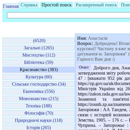
Справка
Простой поиск
Расширенный поиск
Пои
Главная
Имя:
Анастасія
(6520)
Вопрос:
Добридень! Вітаю 
Загальні (1265)
курсової? Частину я вже з
датування м. Запоріжжя" (
Мистецтво (112)
Гарного Вам дня :)
Бібліотека (59)
Ответ
Доброго дня, Анас
Краєзнавство (383)
затвердження звіту робочо
Культура (60)
47 : [вважати 952 рік д
https://zp.gov.ua/uk/doc
Сільське господарство (34)
Міністрів України від 26
Економіка (556)
https://zakon.rada.gov.u
Мовознавство (215)
Знаменні та пам'ят
https://zounb.zp.ua/zname
Техніка (188)
Запоріжжя : АА Тандем, 2
Філософія (70)
связи с исторіей возник
Земства, 1905. – 176 с. 
Природничі науки (118)
Чуприна. – Запорожье : 
Історія (265)