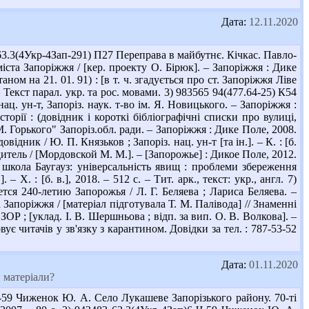
Дата:
12.11.2020
3.3(4Укр-4Зап-291) П27 Переправа в майбутнє. Кічкас. Павло-
іста Запоріжжя / [кер. проекту О. Бірюк]. – Запоріжжя : Дике
таном на 21. 01. 91) : [в т. ч. згадується про ст. Запоріжжя Ліве
– Текст парал. укр. та рос. мовами. 3) 983565 94(477.64-25) К54
ц. ун-т, Запоріз. наук. т-во ім. Я. Новицького. – Запоріжжя :
торії : (довідник і короткі бібліографічні списки про вулиці,
. Горького" Запоріз.обл. ради. – Запоріжжя : Дике Поле, 2008.
відник / Ю. П. Князьков ; Запоріз. нац. ун-т [та ін.]. – К. : [б.
дитель / [Мордовской М. М.]. – [Запорожье] : Дикое Поле, 2012.
 і школа Баугауз: універсальність явищ : проблеми збереження
– Х. : [б. в.], 2018. – 512 с. – Тит. арк., текст: укр., англ. 7)
тся 240-летию Запорожья / Л. Г. Беляева ; Лариса Беляева. –
а Запоріжжя / [матеріал підготувала Т. М. Палівода] // Знаменні
ЗОР ; [уклад. І. В. Шершньова ; відп. за вип. О. В. Волкова]. –
вує читачів у зв'язку з карантином. Довідки за тел. : 787-53-52
Дата:
01.11.2020
 матеріали?
-59 Чиженок Ю. А. Село Лукашеве Запорізького району. 70-ті