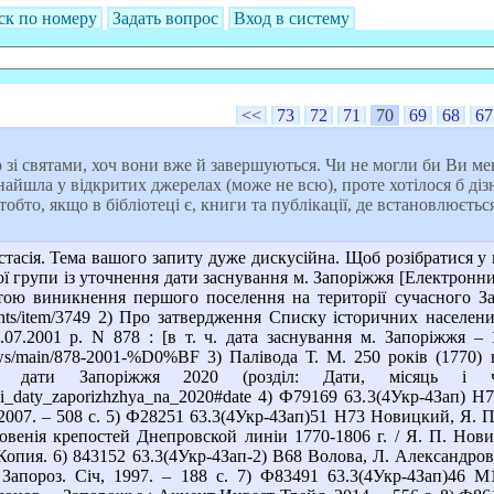
ск по номеру
Задать вопрос
Вход в систему
<<
73
72
71
70
69
68
67
зі святами, хоч вони вже й завершуються. Чи не могли би Ви ме
найшла у відкритих джерелах (може не всю), проте хотілося б діз
тобто, якщо в бібліотеці є, книги та публікації, де встановлюєт
тасія. Тема вашого запиту дуже дискусійна. Щоб розібратися у 
ї групи із уточнення дати заснування м. Запоріжжя [Електронний
атою виникнення першого поселення на території сучасного Зап
uments/item/3749 2) Про затвердження Списку історичних населе
.07.2001 р. N 878 : [в т. ч. дата заснування м. Запоріжжя – 
a/laws/main/878-2001-%D0%BF 3) Палівода Т. М. 250 років (1770)
ні дати Запоріжжя 2020 (розділ: Дати, місяць і
nni_daty_zaporizhzhya_na_2020#date 4) Ф79169 63.3(4Укр-4Зап) Н
007. – 508 с. 5) Ф28251 63.3(4Укр-4Зап)51 Н73 Новицкий, Я. П
новенія крепостей Днепровской линіи 1770-1806 г. / Я. П. Нов
– Копия. 6) 843152 63.3(4Укр-4Зап-2) В68 Волова, Л. Александро
Запороз. Січ, 1997. – 188 с. 7) Ф83491 63.3(4Укр-4Зап)46 М