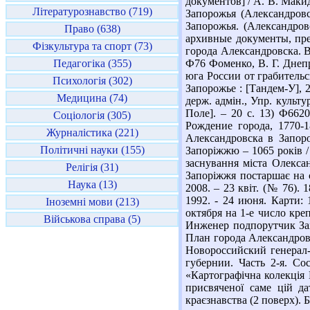
документов] / А. В. Маки
Літературознавство (719)
Запорожья (Александровс
Запорожья. (Александров
Право (638)
архивные документы, пред
Фізкультура та спорт (73)
города Александровска. В 
Педагогіка (355)
Ф76 Фоменко, В. Г. Днеп
юга России от грабительс
Психологія (302)
Запорожье : [Тандем-У], 2
Медицина (74)
держ. адмін., Упр. культур
Поле]. – 20 с. 13) Ф662
Соціологія (305)
Рождение города, 1770-1
Журналістика (221)
Александровска в Запоро
Політичні науки (155)
Запоріжжю – 1065 років / 
заснування міста Олексан
Релігія (31)
Запоріжжя постаршає на сі
Наука (13)
2008. – 23 квіт. (№ 76).
1992. - 24 июня. Карти:
Іноземні мови (213)
октября на 1-е число кре
Військова справа (5)
Инженер подпорутчик За
План города Александровска
Новороссийский генерал-
губернии. Часть 2-я. Со
«Картографічна колекція 
присвяченої саме цій дат
краєзнавства (2 поверх). Б