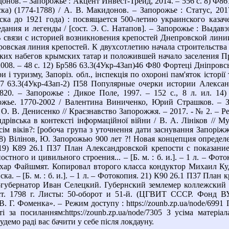
донов. – Запорожье : Акцент Инвест-Трейд, 2014. – 556 с. 8) Ф8
ка) (1774-1788) / А. В. Макидонов. – Запорожье : Статус, 201
ска до 1921 года) : посвящается 500-летию украинского каза
ания и легенды / [сост. Э. С. Натапов]. – Запорожье : Выдавэ
связи с историей возникновения крепостей Днепровской линии, 177
ровская линия крепостей. К двухсотлетию начала строительств
ких набегов крымских татар и положившей начало заселения Приаз
008. – 48 с. 12) Бр586 63.3(4Укр-4Зап)46 Ф80 Фортеці Дніпровсько
и і туризму, Запоріз. обл., інспекція по охороні пам'яток історі
07 63.3(4Укр-4Зап-2) П58 Популярные очерки истории Александр
820. – Запорожье : Дикое Поле, 1997. – 152 с., 8 л. ил. 14
жье. 1770-2002 / Валентина Виниченко, Юрий Страшков. – Зап
О. В. Денисенко // Краєзнавство Запорожжя. – 2017. - № 2. – Режи
дрівська в контексті інформаційної війни / В. А. Лініков // М
м віків?: [робоча група з уточнення дати заснування Запоріжжя 
 18) Вілінов, Ю. Запорожью 900 лет ?! Новая концепция опреде
 19) К89 26.1 П37 План Александровской крепости с показание
постного и цивильного строения... – [Б. м. : б. и.]. – 1 л. – 
хар Файшмят. Копировал второго класса кондуктор Михаил Куд
. – [Б. м. : б. и.]. – 1 л. – Фотокопия. 21) К90 26.1 П37 План кр
губернатор Иван Селецкий. Губернский землемер коллежский 
ст. 1798 г. Листы: 50-оборот и 51-й. (ЦГВИТ СССР. Фонд ВУА
В. Г. Фоменка». – Режим доступу : https://zounb.zp.ua/node/699
і за посиланням:https://zounb.zp.ua/node/7305 З усіма матері
удемо раді вас бачити у себе після локдауну.