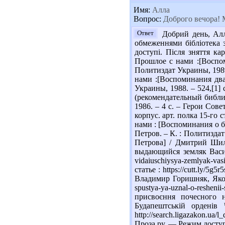
Имя:
Алла
Вопрос:
Доброго вечора! М
Ответ
Добрий день, Алло
обмеженнями бібліотека з
доступі. Після зняття ка
Прошлое с нами :[Воспоми
Политиздат Украины, 1989.
нами :[Воспоминания дваж
Украины, 1988. – 524,[1] 
(рекомендательный библио
1986. – 4 с. – Герои Сов
корпус. арт. полка 15-го 
нами : [Воспоминания о 
Петров. – К. : Политизда
Петрова] / Дмитрий Шили
выдающийся земляк Васили
vidaiuschiysya-zemlyak-va
статье : https://cutt.ly
Владимир Горишняк, Яков Н
spustya-ya-uznal-o-resheni
присвоєння почесного н
Будапештській орденів
http://search.ligazakon.u
Проза.ру. — Режим доступа 