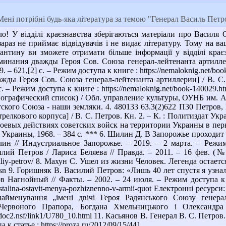
ені потрібні будь-яка література за темою "Генерал Василь Петр
! У відділі краєзнавства зберігаються матеріали про Василя 
араз не приймає відвідувачів і не видає літературу. Тому на ва
рантину ви зможете отримати більше інформації у відділі крає
нания дважды Героя Сов. Союза генерал-лейтенанта артиллерии]
 – 621,[2] с. – Режим доступа к книге : https://nemaloknig.net/bo
ды Героя Сов. Союза генерал-лейтенанта артиллерии] / В. С. П
с. – Режим доступа к книге : https://nemaloknig.net/book-140029
графический список) / Обл. управление культуры, ОУНБ им. А. М
етского Союза - наши земляки. 4. 480133 63.3(2)622 П30 Петров
стрелкового корпуса] / В. С. Петров. Кн. 2. – К. : Политиздат Ук
боевых действиях советских войск на территории Украины в пер
т Украины, 1968. – 384 с. *** 6. Шилин Д. В Запорожье проходит
н // Индустриальное Запорожье. – 2019. – 2 марта. – Режим до
й Петров / Лариса Беляева // Правда. – 2011. – 16 фев. (№ 7). 
siliy-petrov/ 8. Махун С. Ушел из жизни Человек. Легенда остаетс
/5g5r5sn 9. Горишняк В. Василий Петров: «Лишь 40 лет спустя я 
агнойный // Факты. – 2002. – 24 июля. – Режим доступа к статье :
i-stalina-ostavit-menya-pozhiznenno-v-armii-quot Електронні ресу
айменування „імені двічі Героя Радянського Союзу генера
 Червоного Прапора, Богдана Хмельницького і Олександра
a/l_doc2.nsf/link1/U780_10.html 11. Касьянов В. Генерал В. С. Пет
к статье : https://proza.ru/2012/09/15/441