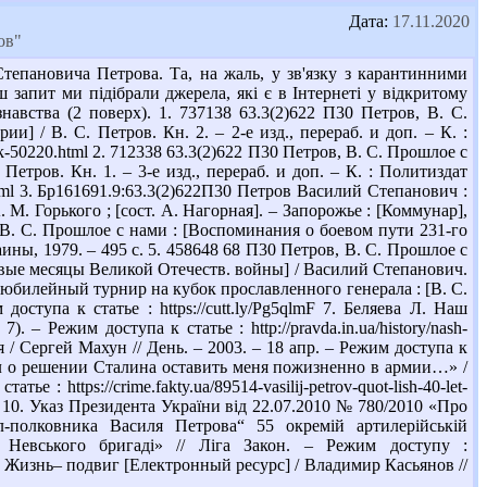
Дата:
17.11.2020
ов"
Степановича Петрова. Та, на жаль, у зв'язку з карантинними
ш запит ми підібрали джерела, які є в Інтернеті у відкритому
знавства (2 поверх). 1. 737138 63.3(2)622 П30 Петров, В. С.
 / В. С. Петров. Кн. 2. – 2-е изд., перераб. и доп. – К. :
ok-50220.html 2. 712338 63.3(2)622 П30 Петров, В. С. Прошлое с
етров. Кн. 1. – 3-е изд., перераб. и доп. – К. : Политиздат
.html 3. Бр161691.9:63.3(2)622П30 Петров Василий Степанович :
. Горького ; [сост. А. Нагорная]. – Запорожье : [Коммунар],
, В. С. Прошлое с нами : [Воспоминания о боевом пути 231-го
раины, 1979. – 495 с. 5. 458648 68 П30 Петров, В. С. Прошлое с
вые месяцы Великой Отечеств. войны] / Василий Степанович.
 юбилейный турнир на кубок прославленного генерала : [В. С.
ступа к статье : https://cutt.ly/Pg5qlmF 7. Беляева Л. Наш
– Режим доступа к статье : http://pravda.in.ua/history/nash-
я / Сергей Махун // День. – 2003. – 18 апр. – Режим доступа к
узнал о решении Сталина оставить меня пожизненно в армии…» /
 https://crime.fakty.ua/89514-vasilij-petrov-quot-lish-40-let-
рси: 10. Указ Президента України від 22.07.2010 № 780/2010 «Про
л-полковника Василя Петрова“ 55 окремій артилерійській
 Невського бригаді» // Ліга Закон. – Режим доступу :
ров. Жизнь– подвиг [Електронный ресурс] / Владимир Касьянов //