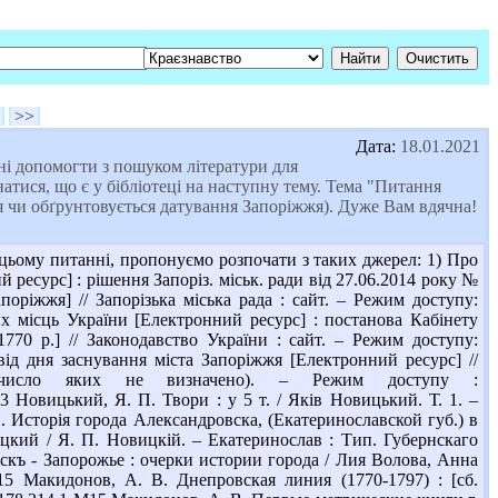
>>
Дата:
18.01.2021
ні допомогти з пошуком літератури для
натися, що є у бібліотеці на наступну тему. Тема "Питання
ься чи обґрунтовується датування Запоріжжя). Дуже Вам вдячна!
цьому питанні, пропонуємо розпочати з таких джерел: 1) Про
 ресурс] : рішення Запоріз. міськ. ради від 27.06.2014 року №
оріжжя] // Запорізька міська рада : сайт. – Режим доступу:
них місць України [Електронний ресурс] : постанова Кабінету
1770 р.] // Законодавство України : сайт. – Режим доступу:
 від дня заснування міста Запоріжжя [Електронний ресурс] //
 число яких не визначено). – Режим доступу :
73 Новицький, Я. П. Твори : у 5 т. / Яків Новицький. Т. 1. –
. Исторія города Александровска, (Екатеринославской губ.) в
ицкий / Я. П. Новицкій. – Екатеринослав : Тип. Губернскаго
вскъ - Запорожье : очерки истории города / Лия Волова, Анна
15 Макидонов, А. В. Днепровская линия (1770-1797) : [сб.