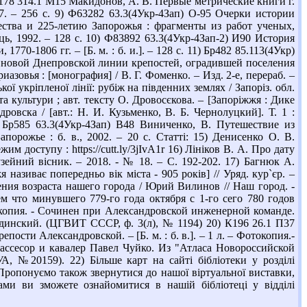
6178 314.1 М15 Макидонов, А. В. Первые метрические книги г.
7. – 256 с. 9) Ф63282 63.3(4Укр-4Зап) О-95 Очерки истории
чества и 225-летию Запорожья : фрагменты из работ ученых,
ць, 1992. – 128 с. 10) Ф83892 63.3(4Укр-4Зап-2) И90 История
0-1806 гг. – [Б. м. : б. и.]. – 128 с. 11) Бр482 85.113(4Укр)
а новой Днепровской линии крепостей, оградившей поселения
овья : [монография] / В. Г. Фоменко. – Изд. 2-е, перераб. –
ї укріпленої лінії: рубіж на південних землях / Запоріз. обл.
ї та культури ; авт. тексту О. Дровосєкова. – [Запоріжжя : Дике
овска / [авт.: Н. И. Кузьменко, В. Б. Чернолуцкий]. Т. 1 :
) Бр585 63.3(4Укр-4Зап) В48 Виниченко, В. Путешествие из
орожье : б. в., 2002. – 20 с. Статті: 15) Денисенко О. В.
м доступу : https://cutt.ly/3jIvA1r 16) Лініков В. А. Про дату
узейний вісник. – 2018. - № 18. – С. 192-202. 17) Багнюк А.
називає попередньо вік міста - 905 років] // Уряд. кур`єр. –
ления возраста нашего города / Юрий Вилинов // Наш город. -
м что минувшего 779-го года октября с 1-го сего 780 годов
Фотокопия. - Сочинен при Александровской инженерной команде.
инский. (ЦГВИТ СССР, ф. 3(л), № 1194) 20) К196 26.1 П37
епости Александровской. – [Б. м. : б. в.]. – 1 л. – Фотокопия.-
ассесор и кавалер Павел Чуйко. Из "Атласа Новороссийской
, №20159). 22) Більше карт на сайті бібліотеки у розділі
1 Пропонуємо також звернутися до нашої віртуальної виставки,
алами ви зможете ознайомитися в нашій бібліотеці у відділі