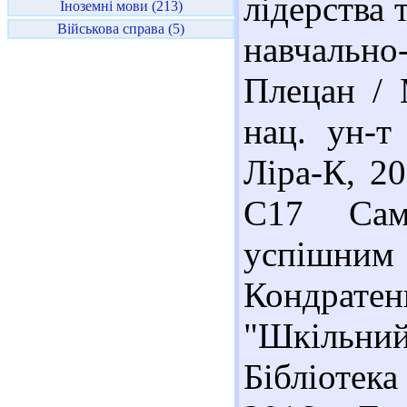
лідерства 
Іноземні мови (213)
Військова справа (5)
навчальн
Плецан / 
нац. ун-т
Ліра-К, 20
С17 Само
успішним 
Кондрате
"Шкільний с
Бібліотека