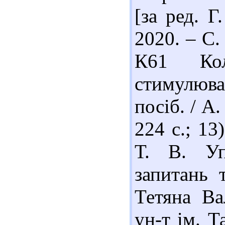
[за ред. Г
2020. – С.
К61 Кол
стимулюван
посіб. / А
224 с.; 13
Т. В. Уп
запитань т
Тетяна Ва
ун-т ім. Т