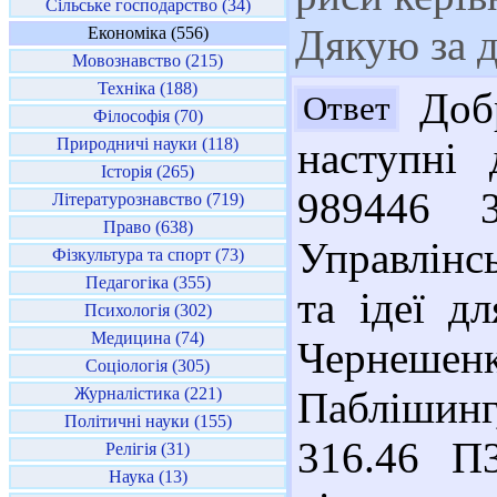
Сільське господарство (34)
Дякую за 
Економіка (556)
Мовознавство (215)
Техніка (188)
Добр
Ответ
Філософія (70)
Природничі науки (118)
наступні 
Історія (265)
989446 3
Літературознавство (719)
Право (638)
Управлінс
Фізкультура та спорт (73)
Педагогіка (355)
та ідеї д
Психологія (302)
Медицина (74)
Чернеше
Соціологія (305)
Журналістика (221)
Паблішинг
Політичні науки (155)
316.46 П
Релігія (31)
Наука (13)