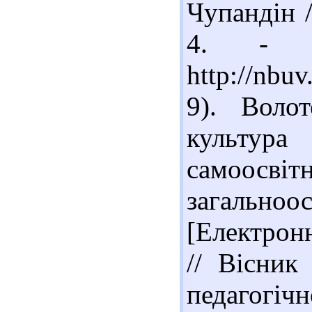
Чупандін /
4. - 
http://nbu
9). Волот
культур
самоосві
загальноо
[Електронн
// Вісник
педагогіч