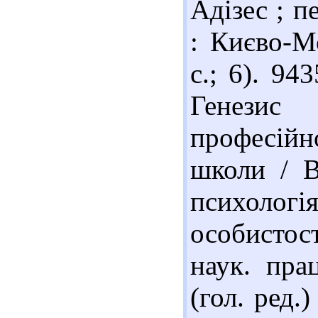
Адізес ; п
: Києво-М
с.; 6). 9
Генезис
професійн
школи / В
психоло
особистос
наук. пра
(гол. ред.)