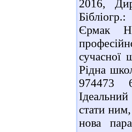
2016, Дир
Бібліогр.
Єрмак Н
професійн
сучасної ш
Рідна школ
974473 6
Ідеальний
стати ним,
нова пар