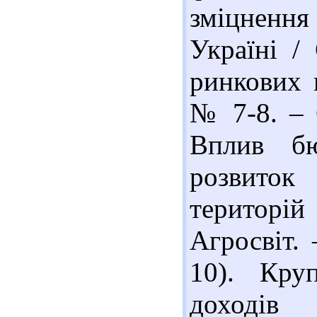
зміцнення
Україні /
ринкових 
№ 7-8. – 
Вплив бю
розвито
територій
Агросвіт.
10). Кру
доходів