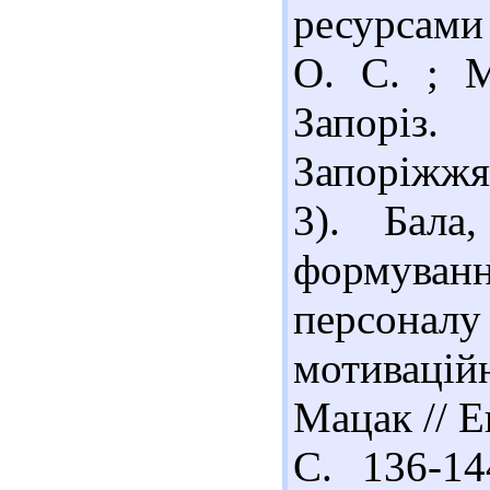
ресурсами 
О. С. ; М
Запоріз.
Запоріжжя 
3). Бала
формува
персона
мотиваційн
Мацак // Е
С. 136-14