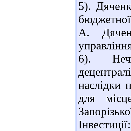
5). Дячен
бюджетної 
А. Дячен
управління
6). Не
децентралі
наслідки 
для місц
Запорізько
Інвестиції