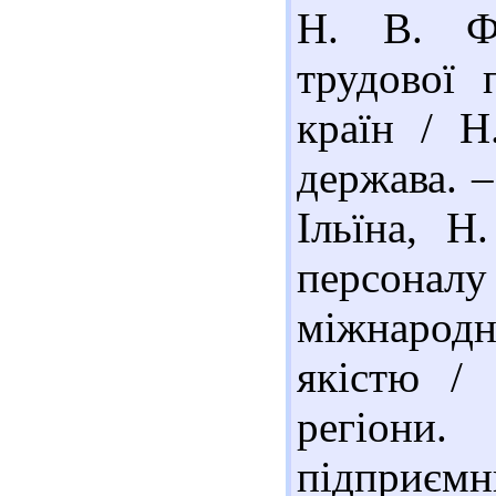
Н. В. Фо
трудової 
країн / Н
держава. –
Ільїна, Н
персона
міжнарод
якістю / 
регіони
підприємни