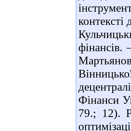
інструме
контексті 
Кульчиць
фінансів. 
Мартьяно
Вінницько
децентрал
Фінанси Ук
79.; 12).
оптиміза