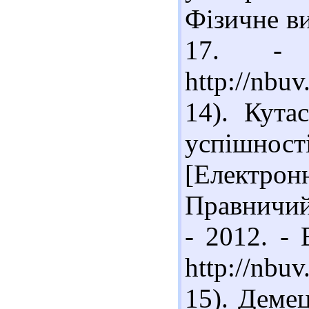
Фізичне ви
17. -
http://nb
14). Кута
успішно
[Електрон
Правничий
- 2012. - 
http://nbu
15). Демец