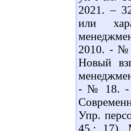
2021. – 3
или хар
менеджмен
2010. - № 
Новый вз
менеджмент
- № 18. - 
Современ
Упр. персо
45.; 17).