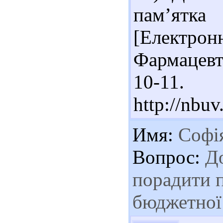
пам’ят
[Електрон
Фармацевт
10-
http://nbu
Имя:
Софі
Вопрос:
До
порадити п
бюджетної 