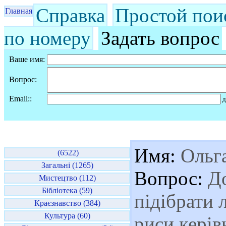
Справка
Простой пои
Главная
по номеру
Задать вопрос
Ваше имя:
Вопрос:
Email::
д
Имя:
Ольг
(6522)
Загальні (1265)
Вопрос:
До
Мистецтво (112)
Бібліотека (59)
підібрати л
Краєзнавство (384)
Культура (60)
риси керів