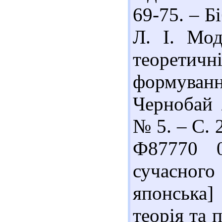
69-75. – Бі
Л. І. Мод
теоретич
формування
Чернобай 
№ 5. – С. 2
Ф87770 0
сучасног
японська]
теорія та п