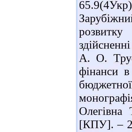
65.9(4У
Зарубіжн
розвитк
здійсненн
А. О. Тру
фінанси в
бюджетної
монограф
Олегівна 
[КПУ]. – 2