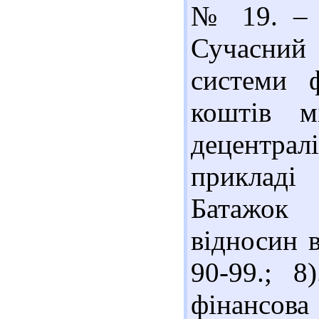
№ 19. – С
Сучасний 
системи 
коштів м
децентралі
прикладі 
Батажок
відносин в
90-99.; 8
фінансова