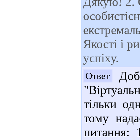
Дякую! 2. 
особистісн
екстремаль
Якості і р
успіху.
Добр
Ответ
"Віртуал
тільки од
тому нада
питання: 