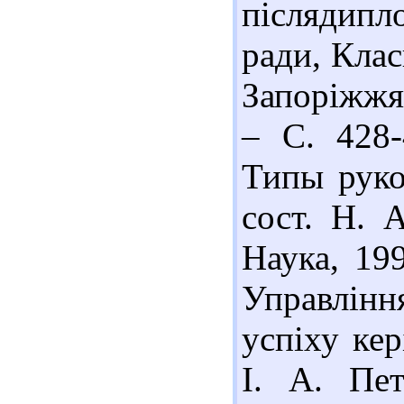
післядипло
ради, Клас
Запоріжжя
– С. 428-
Типы руко
сост. Н. 
Наука, 199
Управлін
успіху кер
І. А. Пе