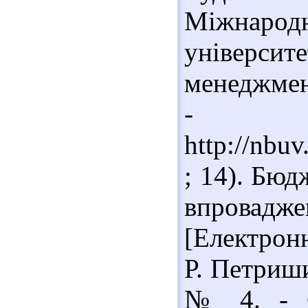
Міжнар
універси
менеджмент
- Ре
http://nb
; 14). Бюд
впровадж
[Електронн
Р. Петриши
№ 4. - С