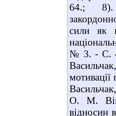
64.; 8)
закордонн
сили як 
національн
№ 3. - С. 4
Васильча
мотивації 
Васильчак,
О. М. Ві
відносин в