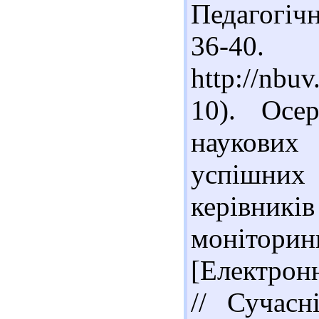
Педагогічні
36-
http://nb
10). Осе
наукових
успішни
керівникі
монітори
[Електрон
// Сучасн