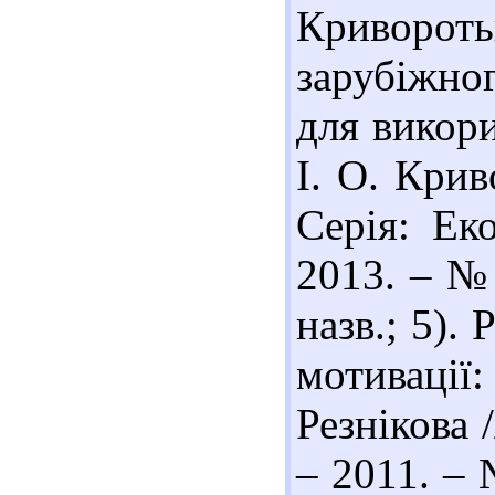
Криворо
зарубіжног
для викори
І. О. Крив
Серія: Ек
2013. – № 
назв.; 5). 
мотивації
Резнікова 
– 2011. – 