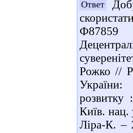
Добр
Ответ
скориста
Ф87859
Децентрал
сувереніт
Рожко // 
України: 
розвитку 
Київ. нац.
Ліра-К. – 