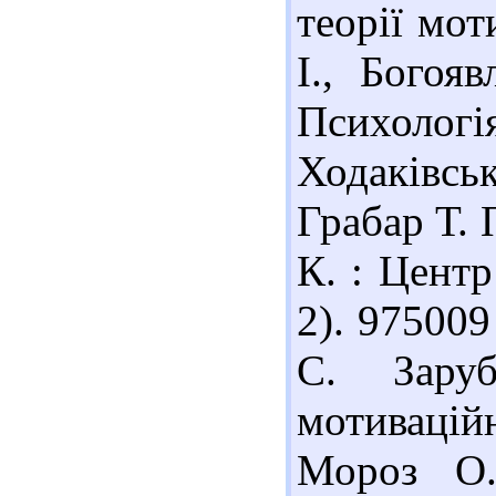
теорії мот
І., Богоя
Психологія
Ходаківськ
Грабар Т. П
К. : Центр
2). 97500
С. Заруб
мотивацій
Мороз О.