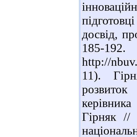
інноваці
підготовці
досвід, пр
185
http://nbu
11). Гір
розвиток
керівника
Гірняк //
націон