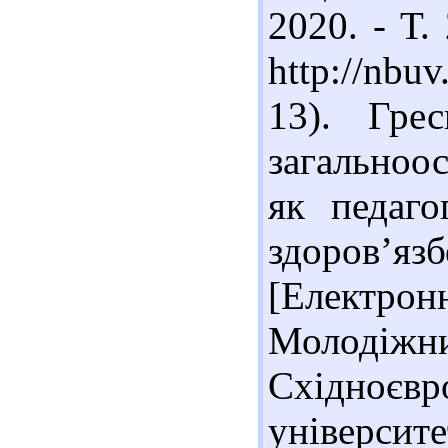
2020. - Т.
http://nb
13). Гре
загальноо
як педаго
здоров’я
[Електро
Молоді
Східноєв
універси