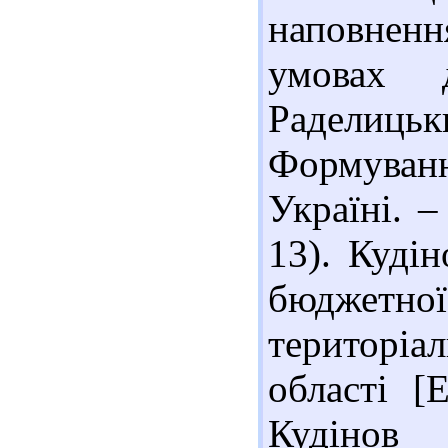
наповненн
умовах 
Раделиць
Формува
Україні. –
13). Куді
бюджет
територі
області [
Кудіно