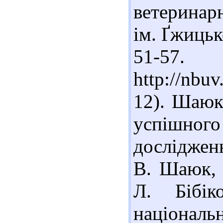
ветеринар
ім. Ґжицько
51-
http://nbu
12). Шаюк
успішног
досліджен
В. Шаюк, З
Л. Бібік
національн