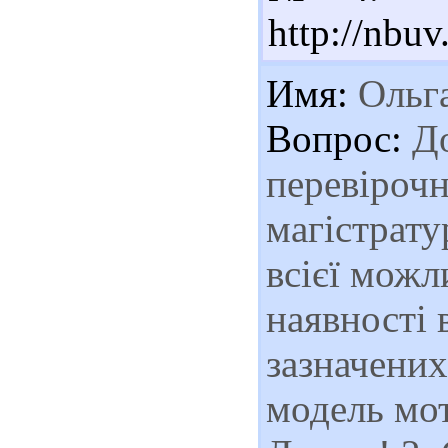
http://nbu
Имя:
Ольг
Вопрос:
До
перевірочн
магістрату
всієї можл
наявності в
зазначених
модель мот