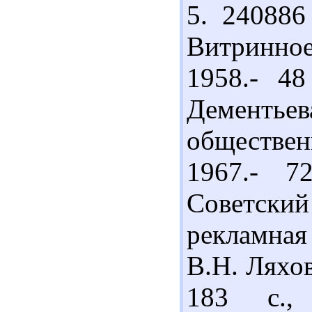
5. 240886
Витринно
1958.- 4
Демент
обществен
1967.- 7
Советск
рекламная 
В.Н. Ляхов
183 с.,