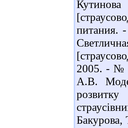
Кутинов
[страусов
питания. -
Светлич
[страусово
2005. - № 
А.В. Мод
розвитку
страусівни
Бакурова, 