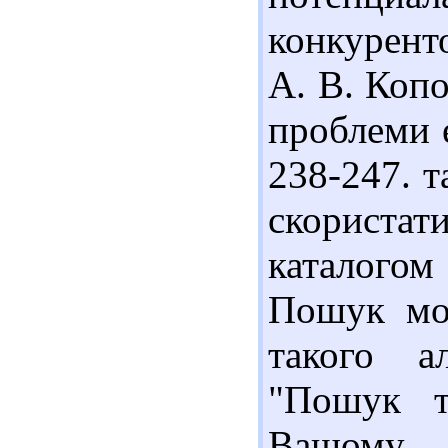
конкурент
А. В. Копо
проблеми е
238-247. 
скорист
каталогом
Пошук мо
такого а
"Пошук т
Вашому 