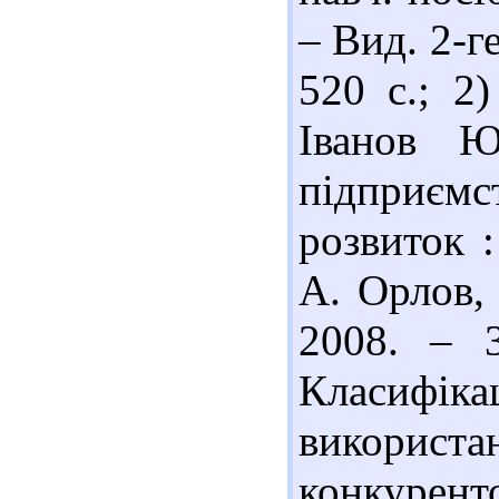
– Вид. 2-ге
520 с.; 2
Іванов Ю
підприємс
розвиток :
А. Орлов,
2008. – 3
Класифі
використ
конкурент