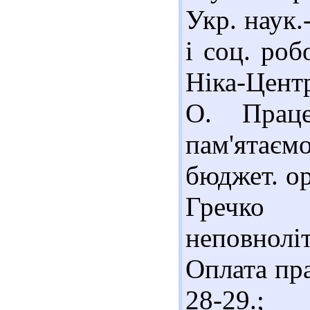
Укр. наук.
і соц. роб
Ніка-Центр
О. Праце
пам'ятаєм
бюджет. орг
Гречко 
неповнолі
Оплата прац
28-29.;