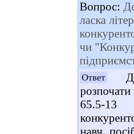
Вопрос:
До
ласка літе
конкурент
чи "Конку
підприємс
Доб
Ответ
розпочати 
65.5-
конкурент
навч. посі