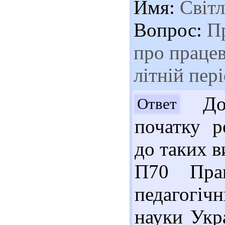
Имя:
Світл
Вопрос:
Пр
про праце
літній пер
Доб
Ответ
початку р
до таких в
П70 Прац
педагогіч
науки Укра