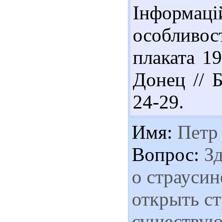
Інформаці
особливос
плаката 19
Донец // Б
24-29.
Имя:
Петр
Вопрос:
Зд
о страусин
открыть ст
существую