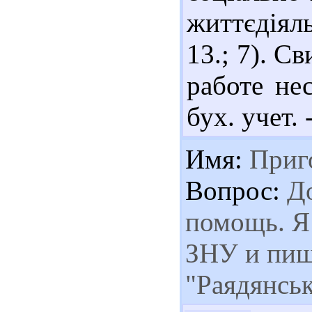
життєдіяль
13.; 7). С
работе не
бух. учет. 
Имя:
Приго
Вопрос:
До
помощь. Я 
ЗНУ и пиш
"Раядянськ