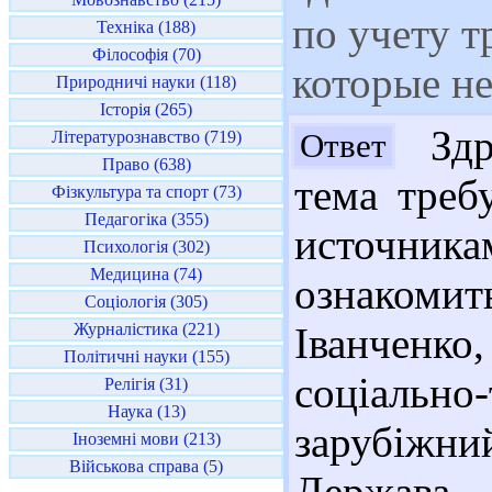
по учету т
Техніка (188)
Філософія (70)
которые н
Природничі науки (118)
Історія (265)
Здра
Ответ
Літературознавство (719)
Право (638)
тема треб
Фізкультура та спорт (73)
Педагогіка (355)
источни
Психологія (302)
Медицина (74)
ознакомит
Соціологія (305)
Журналістика (221)
Іванченко
Політичні науки (155)
соціаль
Релігія (31)
Наука (13)
зарубіжни
Іноземні мови (213)
Військова справа (5)
Держава 