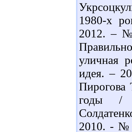
Укрсоцкул
1980-х ро
2012. – №
Правильн
уличная р
идея. – 2
Пирогова 
годы / 
Солдатенк
2010. - № 