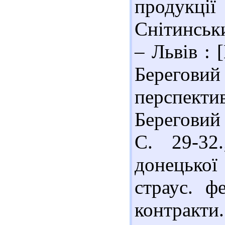
продукці
Снітинськи
– Львів : 
Берегови
перспектив
Береговий 
С. 29-32
донецько
страус. ф
контракти.