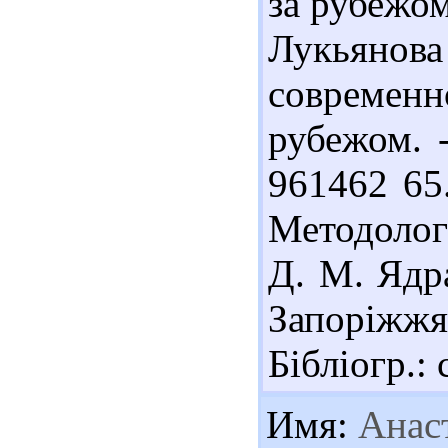
за рубежом.
Лукьянова
совреме
рубежом. -
961462 65
Методологі
Д. М. Ядра
Запоріжжя
Бібліогр.: 
Имя:
Анаст