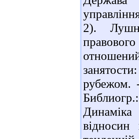
управління
2). Луш
правовог
отношени
занятости:
рубежом. 
Библиогр.:
Динаміка
відносин 