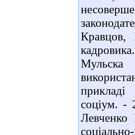
несоверш
законодат
Кравцов, 
кадровика. 
Мульска
використан
прикладі 
соціум. - 
Левченко 
соціально