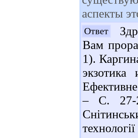
аспекты эт
Здра
Ответ
Вам прора
1). Каргин
экзотика 
Ефективне
– С. 27-
Снітинськ
технолог