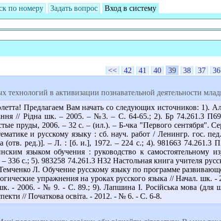
ск по номеру
Задать вопрос
Вход в систему
<<
42
41
40
39
38
37
36
ых технологий в активизации познавательной деятельности млад
летта! Предлагаем Вам начать со следующих источников: 1). Але
ння // Рідна шк. – 2005. – №3. – С. 64-65.; 2). Бр 74.261.3 
стые пруды, 2006. – 32 с. – (ил.). – Б-чка "Первого сентября". С
атике и русскому языку : сб. науч. работ / Ленингр. гос. пед.
 (отв. ред.)]. – Л. : [б. и.], 1972. – 224 с.; 4). 981663 74.26
нским языком обучения : руководство к самостоятельному изу
– 336 с.; 5). 983258 74.261.3 Н32 Настольная книга учителя русск
. Темченко Л. Обучение русскому языку по программе развивающего 
гические упражнения на уроках русского языка // Начал. шк. - 20
шк. - 2006. - № 9. - С. 89.; 9). Лапшина І. Російська мова (дл
екти // Початкова освіта. - 2012. - № 6. - С. 6-8.