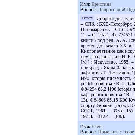
Имя:
Кристина
Вопрос:
Доброго дня! Підк
Ответ
Доброго дня, Крис
– СПб. : БХВ-Петербург, 2
Пономаренко. – СПб. : БХВ
11. – С. 19-21. 4). 77453
книги / под ред. А. А. Го
времен до начала ХХ век
Книгопечатание как искус
нем., фр., англ., ит. И. 
[М.] : Искусство, 1955. –
прикрас] / Яким Запаско. 
алфавита / Г. Люльфинг / [
И90 Історія писемності, с
релігієзнавства / В. І. Луб
Ф84254 86.2 И90 Історія пи
каф. релігієзнавства / В. І
13). Ф84606 85.15 К90 Ку
спорту України [та ін.]. К
СССР, 1961. – 396 с. 15).
1971]. – 312 с. – (ил.).
Имя:
Елена
Вопрос:
Помогите с теор