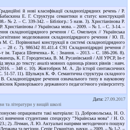
адиційні й нові класифікації складнопідрядних речень / Р.
. Бабаскина Е. Г. Структура семантики и статус конструкций
 № 2. – С. 339-342. – Бібліогр.: 5 назв. 3). Христіанінова Р.
Христіанінова // Українська мова. – 2009. – № 1. – С. 3-14. –
ення складнопідрядного речення / С. Омельчук // Українська
 Когнітивне моделювання складнопідрядного речення / Ю. П.
на М. С. Порівняльні конструкції в системі складнопідрядного
 – 28 с. 7). 986342 81.411.4 С91 Складнопідрядні речення //
т ім. Тараса Шевченка.- К. : Знання. – 2013. – С. 186-206. 8).
ванець, К. Г. Городенська, В. М. Русанівський / АН УРСР, Ін-т
ід звука до тексту: аналіз мовних одиниць різних рівнів : навч.
, 2016. – 348 с. 10). Жовтобрюх М. А. До історії синтаксичних
- С. 51-57. 11). Шульжук К. Ф. Семантична структура складного
Н. В. Складнопідрядне речення означального типу в науковому
й вісник Криворізького державного педагогічного університету.
Дата:
27.09.2017
и та літератури у вищій школі
онуємо опрацювати такі матеріали: 1). Добровольська, Н. О.
есі вивчення студентами спецкурсу "Українська мова" / Н. О.
7-223.; 2). Лічман, Л. Ю. Актуальні напрями методичного пошуку
ержава та регіони. Серія: Гуманітар. науки. – 2009. – № 1-2. –