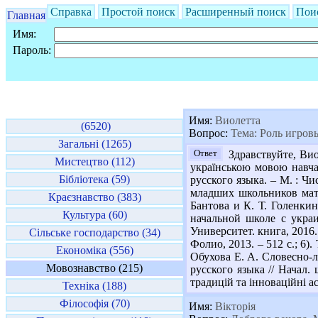
Справка
Простой поиск
Расширенный поиск
Пои
Главная
Имя:
Пароль:
Имя:
Виолетта
(6520)
Вопрос:
Тема: Роль игров
Загальні (1265)
Ответ
Здравствуйте, Вио
Мистецтво (112)
українською мовою навча
Бібліотека (59)
русского языка. – М. : Чи
младших школьников матем
Краєзнавство (383)
Бантова и К. Т. Голенкина
Культура (60)
начальной школе с украи
Университет. книга, 2016. 
Сільське господарство (34)
Фолио, 2013. – 512 с.; 6)
Економіка (556)
Обухова Е. А. Словесно-ло
Мовознавство (215)
русского языка // Начал. 
традицій та інноваційні асп
Техніка (188)
Філософія (70)
Имя:
Вікторія