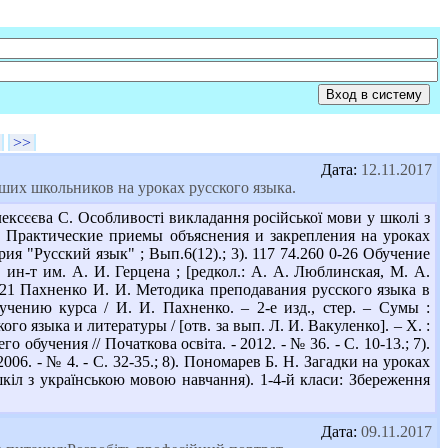
>>
Дата:
12.11.2017
ших школьников на уроках русского языка.
ксєєва С. Особливості викладання російської мови у школі з
П69 Практические приемы объяснения и закрепления на уроках
ерия "Русский язык" ; Вып.6(12).; 3). 117 74.260 0-26 Обучение
 ин-т им. А. И. Герцена ; [редкол.: А. А. Люблинская, М. А.
1.3 П21 Пахненко И. И. Методика преподавания русского языка в
чению курса / И. И. Пахненко. – 2-е изд., стер. – Сумы :
ого языка и литературы / [отв. за вып. Л. И. Вакуленко]. – Х. :
обучения // Початкова освіта. - 2012. - № 36. - С. 10-13.; 7).
06. - № 4. - С. 32-35.; 8). Пономарев Б. Н. Загадки на уроках
я шкіл з українською мовою навчання). 1-4-й класи: Збереження
Дата:
09.11.2017