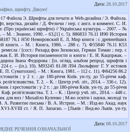
Дата:
28.10.2017
графіки, шрифту. Дякую!
Ф17 Файола Э. Шрифты для печати и Web-дизайна / Э. Файола.
, верстка, дизайн / Д. Феличи / пер. с англ. и коммент. С. И.
з: (Про українські шрифти) // Українська культура. – 2007. – №
 – М. : Знание, 1990. – 63,[1] с. 5). 886833 76.11 И90 История
. Ф68187 76.1 Н50 Немировский Е. Л. Мир книги : с древнейших
 книги. – М. : Книга, 1986. – 288 с. 7). Ф55840 76.11 К53
емесла / [сост.: Рихард фон Зиховски, Герман Тиман ; пер. с
ацпржак Е. И. История письменности и книги / Е. И. Кацпржак. –
падщина Івана Федорова : [іл. огляд, альбом репрод. шрифтів і
 224 с. – (іл.). 10). М93245 81.08 Л94 Люльфинг Г. У истоков
Е. П. Суматохин]. – М. : Книга, 1981. – 112 с. 11). Ф84256 86.2
томатія : у 2 т. : до 180-річчя Київ. ун-ту, до 55-річчя каф.
релігієзнавства. Т. 2. – К. : Центр учб. літ., 2014. – 336 с. 12).
 і хрестоматія : у 2 т. : до 180-річчя Київ. ун-ту, до 55-річчя
Каф. релігієзнавства. Т. 1. – К. : Центр учб. літ., 2014. – 448 с.
к для внз / Михайло Куленко ; М-во освіти і науки, молоді та
 В. А. Развитие письма / В. А. Истрин. – М. : Изд-во Акад. наук
VІ-ХVІІІ ст. / Я. П. Запаско. – [Львів : Вид-во Львів. ун-ту,
Дата:
08.10.2017
ОПІДРЯДНЕ РЕЧЕННЯ ОЗНАЧАЛЬНОЇ