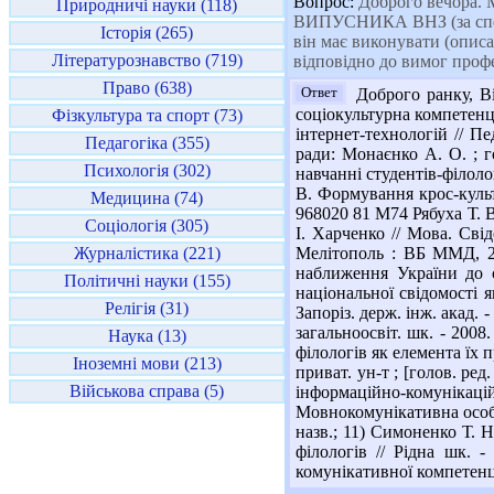
Вопрос:
Доброго вечора. М
Природничі науки (118)
ВИПУСНИКА ВНЗ (за спеціал
Історія (265)
він має виконувати (описа
Літературознавство (719)
відповідно до вимог профе
Право (638)
Ответ
Доброго ранку, Ві
соціокультурна компетенц
Фізкультура та спорт (73)
інтернет-технологій // Пе
Педагогіка (355)
ради: Монаєнко А. О. ; го
Психологія (302)
навчанні студентів-філолог
В. Формування крос-культу
Медицина (74)
968020 81 М74 Рябуха Т. 
Соціологія (305)
І. Харченко // Мова. Свід
Журналістика (221)
Мелітополь : ВБ ММД, 20
наближення України до є
Політичні науки (155)
національної свідомості 
Релігія (31)
Запоріз. держ. інж. акад. 
загальноосвіт. шк. - 2008
Наука (13)
філологів як елемента їх п
Іноземні мови (213)
приват. ун-т ; [голов. ред
Військова справа (5)
інформаційно-комунікаційн
Мовнокомунікативна особист
назв.; 11) Симоненко Т. 
філологів // Рідна шк. 
комунікативної компетенції