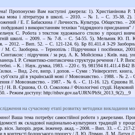
а! Пропонуємо Вам наступні джерела: 1). Христіанінова Р. Тр
ька мова і література в школі. – 2010. – № 1. – С. 35-38. 2)
ний / Е. Г. Бабаскина // Личность. Культура. Общество. – 2008.-
побудовані з використанням техніки "підрядного приєднання" / Р. 
Омельчук С. Робота з текстом художнього стилю у процесі вивч
вітній школі. – 2009. – № 7-8. – С. 54-55. 5). Мельник Ю. П.
. – 2012. – Вип. 52. – С. 121-124. 6). Бр 81.411.4 З-29 Заобор
 / М. С. Заоборна. – Тернопіль : Підручники і посібники, 2001.
Синтаксис : підручник / за ред. А. К. Мойсієнка ; Київ. нац. ун-
анець І. Р. Семантико-синтаксична структура речення / І. Р. Вихо
ебні. – К. : Наук. думка, 1983. – 220 с. 9). 981594 81.411.4 В42 В
Силки. – Вид. 2-ге, випр. і допов. – Суми : Університет. книга
суб’єкта дії в українській мові // Мовознавство. - 1988. - № 2. 
ння // Мовознавство. - 1987. - № 6. - С. 11-16. 12). Єршова 
] / Н. В. Єршова, О. О. Соколова // Філологічні студії. Наукови
46-50. - Режим доступу: http://nbuv.gov.ua/UJRN/PhSt_2013_9(2)__9
лідження на сучасному етапі розвитку методики викладання мов
но! Ваша тема потребує самостійної роботи з джерелами. Проп
ідомості як складової національно-культурних традицій у проц
р. вісн. Запоріз. держ. інженер. акад. – 2008. – Вип. 33. – С. 21
 в контексті болонського процесу / Л. Ю. Лічман, Л. М. Латун // Д