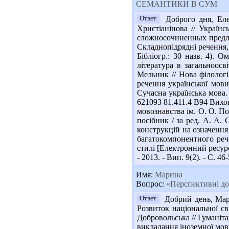
СЕМАНТИКИ В СУМ
Ответ
Доброго дня, Елен
Христіанінова // Українс
сложносочиненных предложе
Складнопідрядні речення, 
Бібліогр.: 30 назв. 4). 
література в загальноос
Мельник // Нова філологія
речення української мови
Сучасна українська мова. 
621093 81.411.4 В94 Вихов
мовознавства ім. О. О. Пот
посібник / за ред. А. А. 
конструкцій на означення 
багатокомпонентного рече
стилі [Електронний ресурс
- 2013. - Вип. 9(2). - С. 
Имя:
Марина
Вопрос:
«Перспективні дос
Ответ
Добрий день, Мари
Розвиток національної св
Добровольська // Гуманіта
викладання іноземної мови