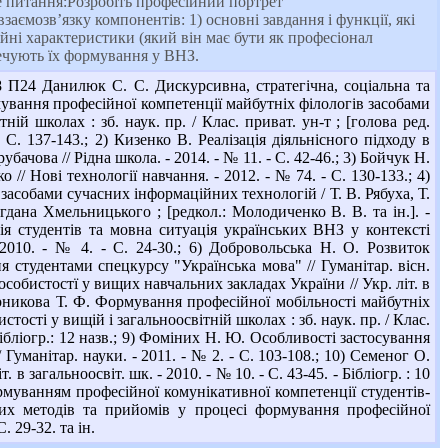
е питання:Розробіть професійний портрет
ємозв’язку компонентів: 1) основні завдання і функції, які
ійні характеристики (який він має бути як професіонал
зпечують їх формування у ВНЗ.
8 П24 Данилюк С. С. Дискурсивна, стратегічна, соціальна та
ування професійної компетенції майбутніх філологів засобами
ій школах : зб. наук. пр. / Клас. приват. ун-т ; [голова ред.
 С. 137-143.; 2) Кизенко В. Реалізація діяльнісного підходу в
ачова // Рідна школа. - 2014. - № 11. - С. 42-46.; 3) Бойчук Н.
// Нові технології навчання. - 2012. - № 74. - С. 130-133.; 4)
асобами сучасних інформаційних технологій / Т. В. Рябуха, Т.
огдана Хмельницького ; [редкол.: Молодиченко В. В. та ін.]. -
я студентів та мовна ситуація українських ВНЗ у контексті
2010. - № 4. - С. 24-30.; 6) Добровольська Н. О. Розвиток
я студентами спецкурсу "Українська мова" // Гуманітар. вісн.
 особистостї у вищих навчальних закладах України // Укр. літ. в
очарникова Т. Ф. Формування професійної мобільності майбутніх
тості у вищій і загальноосвітній школах : зб. наук. пр. / Клас.
- Бібліогр.: 12 назв.; 9) Фоміних Н. Ю. Особливості застосування
уманітар. науки. - 2011. - № 2. - С. 103-108.; 10) Семеног О.
 загальноосвіт. шк. - 2010. - № 10. - С. 43-45. - Бібліогр. : 10
рмуванням професійної комунікативної компетенції студентів-
них методів та прийомів у процесі формування професійної
. 29-32. та ін.