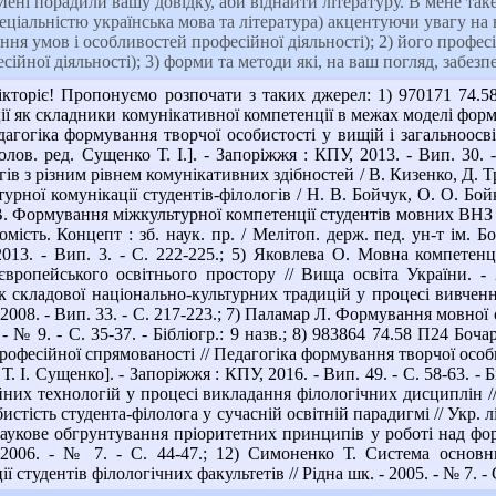
ені порадили вашу довідку, аби віднайти літературу. В мене так
ьністю українська мова та література) акцентуючи увагу на вза
ння умов і особливостей професійної діяльності); 2) його профес
сійної діяльності); 3) форми та методи які, на ваш погляд, забе
кторіє! Пропонуємо розпочати з таких джерел: 1) 970171 74.5
ії як складники комунікативної компетенції в межах моделі форм
дагогіка формування творчої особистості у вищій і загальноосвітн
лов. ред. Сущенко Т. І.]. - Запоріжжя : КПУ, 2013. - Вип. 30. -
ів з різним рівнем комунікативних здібностей / В. Кизенко, Д. Труб
рної комунікації студентів-філологів / Н. В. Бойчук, О. О. Бойко 
В. Формування міжкультурної компетенції студентів мовних ВНЗ з
омість. Концепт : зб. наук. пр. / Мелітоп. держ. пед. ун-т ім. Б
13. - Вип. 3. - С. 222-225.; 5) Яковлева О. Мовна компетенці
вропейського освітнього простору // Вища освіта України. - 
як складової національно-культурних традицій у процесі вивченн
- 2008. - Вип. 33. - С. 217-223.; 7) Паламар Л. Формування мовної
. - № 9. - С. 35-37. - Бібліогр.: 9 назв.; 8) 983864 74.58 П24 Б
рофесійної спрямованості // Педагогіка формування творчої особис
. Т. І. Сущенко]. - Запоріжжя : КПУ, 2016. - Вип. 49. - С. 58-63. 
их технологій у процесі викладання філологічних дисциплін // Г
ість студента-філолога у сучасній освітній парадигмі // Укр. літ. в
Наукове обгрунтування пріоритетних принципів у роботі над фо
- 2006. - № 7. - С. 44-47.; 12) Симоненко Т. Система основ
 студентів філологічних факультетів // Рідна шк. - 2005. - № 7. - С