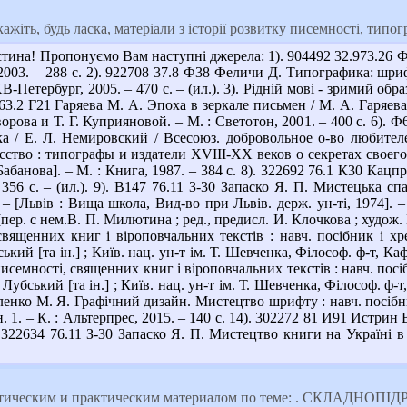
ажіть, будь ласка, матеріали з історії розвитку писемності, типо
тина! Пропонуємо Вам наступні джерела: 1). 904492 32.973.26 
003. – 288 с. 2). 922708 37.8 Ф38 Феличи Д. Типографика: шрифт
-Петербург, 2005. – 470 с. – (ил.). 3). Рідній мові - зримий обра
1 63.2 Г21 Гаряева М. А. Эпоха в зеркале письмен / М. А. Гаряева.
ворова и Т. Г. Куприяновой. – М. : Светотон, 2001. – 400 с. 6)
а / Е. Л. Немировский / Всесоюз. добровольное о-во любителей
ство : типографы и издатели ХVIII-XX веков о секретах своего р
Е. Бабанова]. – М. : Книга, 1987. – 384 с. 8). 322692 76.1 К30 К
 356 с. – (ил.). 9). В147 76.11 З-30 Запаско Я. П. Мистецька с
– [Львів : Вища школа, Вид-во при Львів. держ. ун-ті, 1974]. –
пер. с нем.В. П. Милютина ; ред., предисл. И. Клочкова ; худож. 
вященних книг і віроповчальних текстів : навч. посібник і хрес
ський [та ін.] ; Київ. нац. ун-т ім. Т. Шевченка, Філософ. ф-т, Каф. 
семності, священних книг і віроповчальних текстів : навч. посібник
. Лубський [та ін.] ; Київ. нац. ун-т ім. Т. Шевченка, Філософ. ф-т, 
ленко М. Я. Графічний дизайн. Мистецтво шрифту : навч. посібни
н. 1. – К. : Альтерпрес, 2015. – 140 с. 14). 302272 81 И91 Истрин
 322634 76.11 З-30 Запаско Я. П. Мистецтво книги на Україні в Х
етическим и практическим материалом по теме: . СКЛАДН