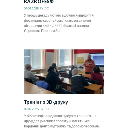
KAZKOFESФ
09.02.2025
BY
ЛФ
У першу декаду лютого відбулося відкриття
фестивалю європейської казкової дитячої
літератури KAZKOFEST «Казкові мандри
Європою». Першим його...
Тренінг з 3D-друку
09.02.2025
BY
ЛФ
У бібліотеці нещодавно відбувся тренінг з 3D-
друку для учасників проєкту «Пам’ять Без
Кордонів: центр підтримки та допомоги особам,