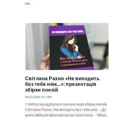
які...
Світлана Рахно «Не виходить
без тебе ніяк…»: презентація
збірки поезій
04.02.2025
BY
ЛФ
У бібліотеці відбулася презентація збірки поезій
Світлани Рахно «Не виходить без тебе ніяк…» До
книги увійшли вірші матері до свого сина — бійця...