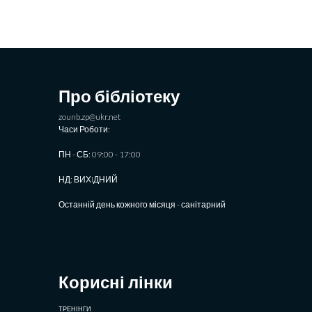
Про бібліотеку
zounb.zp@ukr.net
Часи Роботи:
ПН - СБ: 09:00 - 17:00
НД: ВИХIДНИЙ
Останній день кожного місяця - санітарний
Корисні лінки
ТРЕНІНГИ