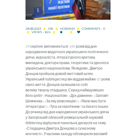
29.08.2023
ЛФ
НОВИНИ
COMMENTS - 0
VIEWS - 624
29 серпня, виповнюється 140 років від дня
народження видатного українського політичного
діяча, журналіста, літературного критика,
викладача, доктора права, теоретика та ідеолога
українського націоналізму. Як відомо , Дмитро
Донцов пройшов довгий життєвий шлях.
Українській публіцистиці він віддав майже 65 років
свого життя. Донцов залишив по собі
велику творчу спадщину. Серед найвідоміших
його робіт «Націоналізм», «Дух давнини», «Заповіт
Шевченка», «За яку революцію?», «Якою має бути
література?», «Туга за героїчним» та багато інших.
До річниці від дня народження українського діяча
у Запорізькій обласній універсальній науковій
бібліотеці відбулася панельна дискусія на тему
«Спадщина Дмитра Донцова у сучасному
контексті». Учасники заходу обговорили вагомий