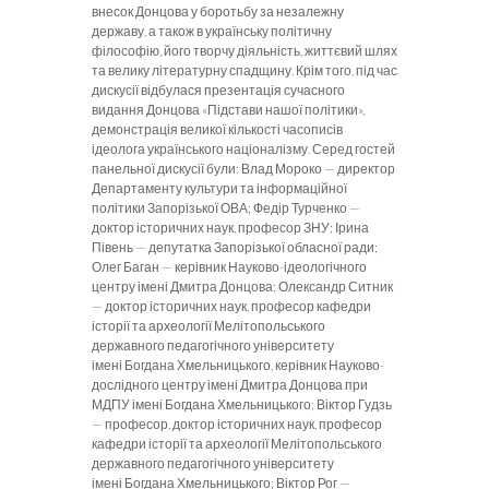
внесок Донцова у боротьбу за незалежну
державу, а також в українську політичну
філософію, його творчу діяльність, життєвий шлях
та велику літературну спадщину. Крім того, під час
дискусії відбулася презентація сучасного
видання Донцова «Підстави нашої політики»,
демонстрація великої кількості часописів
ідеолога українського націоналізму. Серед гостей
панельної дискусії були: Влад Мороко — директор
Департаменту культури та інформаційної
політики Запорізької ОВА; Федір Турченко —
доктор історичних наук, професор ЗНУ; Ірина
Півень — депутатка Запорізької обласної ради;
Олег Баган — керівник Науково-ідеологічного
центру імені Дмитра Донцова; Олександр Ситник
— доктор історичних наук, професор кафедри
історії та археології Мелітопольського
державного педагогічного університету
імені Богдана Хмельницького, керівник Науково-
дослідного центру імені Дмитра Донцова при
МДПУ імені Богдана Хмельницького;
Віктор Гудзь
— професор, доктор історичних наук, професор
кафедри історії та археології Мелітопольського
державного педагогічного університету
ім
ені
Б
огдана
Хмельницького;
Віктор Рог —