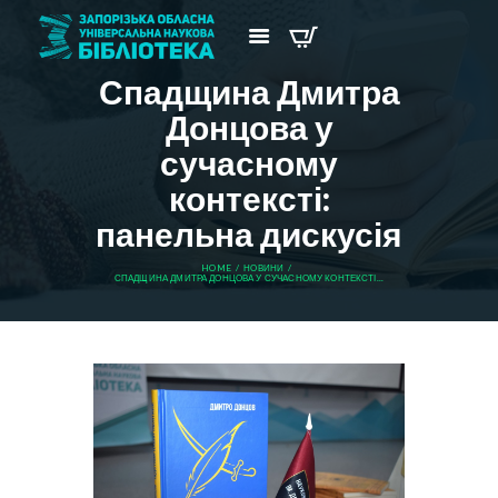
Спадщина Дмитра
Донцова у
сучасному
контексті:
панельна дискусія
HOME
НОВИНИ
СПАДЩИНА ДМИТРА ДОНЦОВА У СУЧАСНОМУ КОНТЕКСТІ...