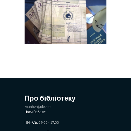
Про бібліотеку
zounb.zp@ukr.net
Часи Роботи:
ПН - СБ: 09:00 - 17:00