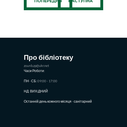
ПОПЕРЕДНЯ
НАСТУПНА
Про бібліотеку
zounb.zp@ukr.net
Часи Роботи:
ПН - СБ: 09:00 - 17:00
НД: ВИХIДНИЙ
Останній день кожного місяця - санітарний