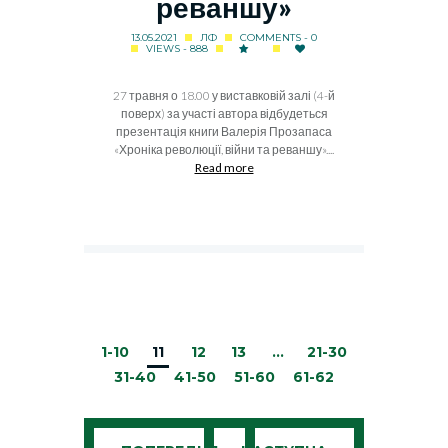
реваншу»
13.05.2021
ЛФ
COMMENTS - 0
VIEWS - 888
27 травня о 18.00 у виставковій залі (4-й
поверх) за участі автора відбудеться
презентація книги Валерія Прозапаса
«Хроніка революції, війни та реваншу»....
Read more
1-10
11
12
13
…
21-30
31-40
41-50
51-60
61-62