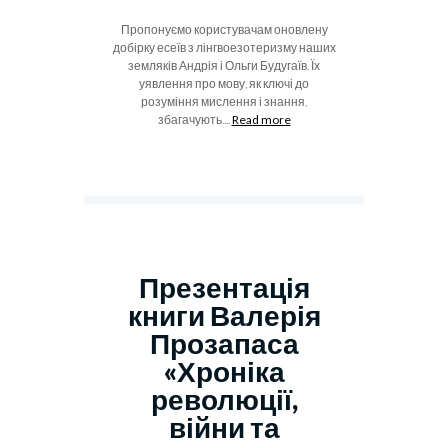
Пропонуємо користувачам оновлену
добірку есеїв з лінгвоезотеризму наших
земляків Андрія і Ольги Будугаїв. Їх
уявлення про мову, як ключі до
розуміння мислення і знання,
збагачують....
Read more
Презентація
книги Валерія
Прозапаса
«Хроніка
революції,
війни та