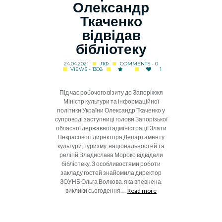
Олександр
Ткаченко
відвідав
бібліотеку
24.04.2021
ЛФ
COMMENTS - 0
VIEWS - 1308
1
Під час робочого візиту до Запоріжжя
Міністр культури та інформаційної
політики України Олександр Ткаченко у
супроводі заступниці голови Запорізької
обласної державної адміністрації Злати
Некрасової і директора Департаменту
культури, туризму, національностей та
релігій Владислава Мороко відвідали
бібліотеку. З особливостями роботи
закладу гостей знайомила директор
ЗОУНБ Ольга Волкова, яка впевнена:
виклики сьогодення......
Read more