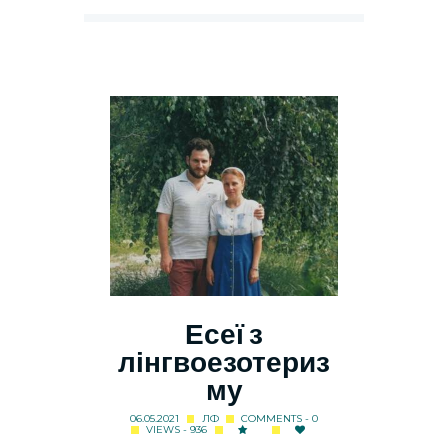
Есеї з
лінгвоезотериз
му
06.05.2021
ЛФ
COMMENTS - 0
VIEWS - 936