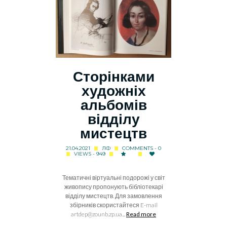
Сторінками
художніх
альбомів
відділу
мистецтв
21.04.2021
ЛФ
COMMENTS - 0
VIEWS - 949
Тематичні віртуальні подорожі у світ
живопису пропонують бібліотекарі
відділу мистецтв. Для замовлення
збірників скористайтеся E-mail
artdep@zounb.zp.ua...
Read more